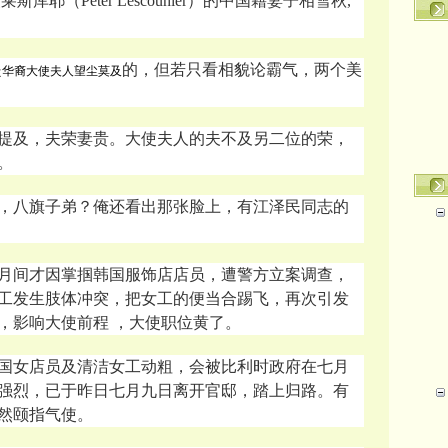
耶（Peter Lescouhier）的中国籍妻子相雪秋,
是
的，但若只看相貌论霸气，两个美
华裔大使夫人
望尘莫及
提及，夫荣妻贵。大使夫人的夫不及另二位的荣，
。
，八旗子弟？俺还看出那张脸上，有江泽民同志的
月间才因掌掴
韩国
服饰店店员，遭警方立案调查，
工发生肢体冲突，把女工的便当合踢飞，再次引发
，影响大使前程 ，大使职位黄了。
国女店员及清洁女工动粗，会被比利时政府在七月
强烈，已于昨日七月九日离开官邸，
踏上归路。有
然颐指气使。