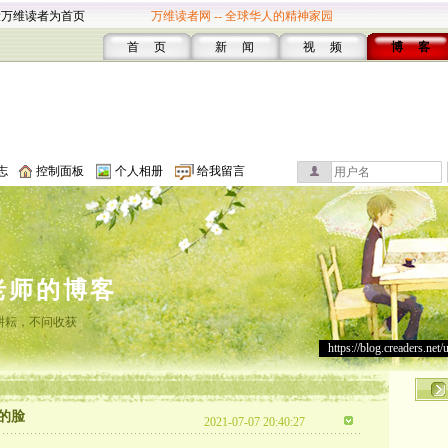
设万维读者为首页
万维读者网 -- 全球华人的精神家园
首 页
新 闻
视 频
博 客
志
控制面板
个人相册
给我留言
老师的博客
耕耘，不问收获
https://blog.creaders.net/
的脸
2021-07-07 20:40:27