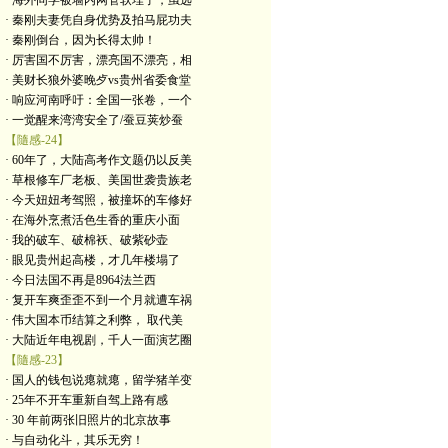
· 海外同学被墙内网管软埋了，虽远
· 秦刚夫妻凭自身优势及拍马屁功夫
· 秦刚倒台，因为长得太帅！
· 厉害国不厉害，漂亮国不漂亮，相
· 美财长狼外婆晚歺vs贵州省委食堂
· 响应河南呼吁：全国一张卷，一个
· 一觉醒来湾湾安全了/蚕豆荚炒蚕
【隨感-24】
· 60年了，大陆高考作文题仍以反美
· 草根修车厂老板、美国世袭贵族老
· 今天妞妞考驾照，被撞坏的车修好
· 在海外烹煮活色生香的重庆小面
· 我的破车、破棉袄、破紫砂壶
· 眼见贵州起高楼，才几年楼塌了
· 今日法国不再是8964法兰西
· 复开车爽歪歪不到一个月就遭车祸
· 伟大国本币结算之利弊， 取代美
· 大陆近年电视剧，千人一面演艺圈
【隨感-23】
· 国人的钱包说瘪就瘪，留学猪羊变
· 25年不开车重新自驾上路有感
· 30 年前两张旧照片的北京故事
· 与自动化斗，其乐无穷！