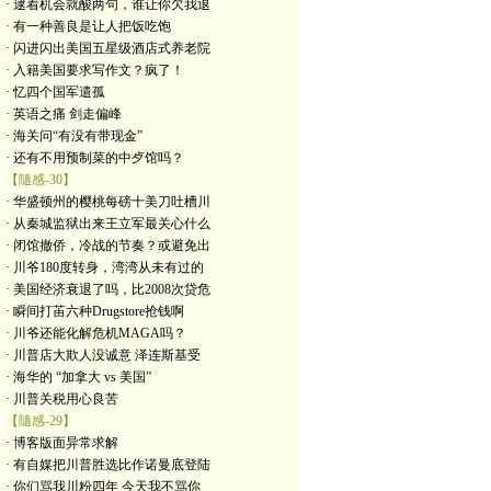
· 逮着机会就酸两句，谁让你欠我退
· 有一种善良是让人把饭吃饱
· 闪进闪出美国五星级酒店式养老院
· 入籍美国要求写作文？疯了！
· 忆四个国军遣孤
· 英语之痛 剑走偏峰
· 海关问“有没有带现金”
· 还有不用预制菜的中歺馆吗？
【隨感-30】
· 华盛顿州的樱桃每磅十美刀吐槽川
· 从秦城监狱出来王立军最关心什么
· 闭馆撤侨，冷战的节奏？或避免出
· 川爷180度转身，湾湾从未有过的
· 美国经济衰退了吗，比2008次贷危
· 瞬间打苖六种Drugstore抢钱啊
· 川爷还能化解危机MAGA吗？
· 川普店大欺人没诚意 泽连斯基受
· 海华的 “加拿大 vs 美国”
· 川普关税用心良苦
【隨感-29】
· 博客版面异常求解
· 有自媒把川普胜选比作诺曼底登陆
· 你们骂我川粉四年 今天我不骂你