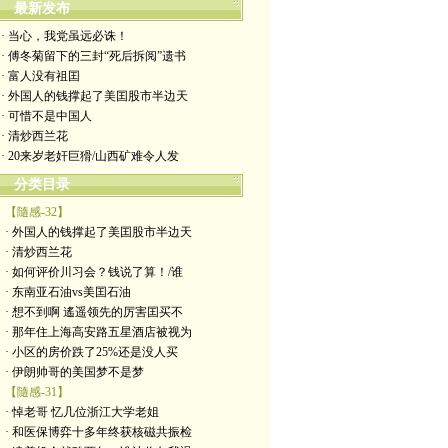
最新发布
· 当心，我党虽远必诛！
· 傅冬菊留下的三封“死后拆阅”遗书
· 富人没有祖囯
· 外国人的钱撑起了美囯股市半边天
· 可惜不是中国人
· 清炒西兰花
· 20来岁老奸巨猾/山西矿难令人发
分类目录
【隨感-32】
· 外国人的钱撑起了美囯股市半边天
· 清炒西兰花
· 如何评价川习会？钱说了算！/谁
· 东南亚石油vs美囯石油
· 想不到啊 遙遥领先的厉害囯买不
· 那年住上海高安路五星酒店被视为
· 小区的房价跌了25%还是没人买
· 伊朗帅哥的美国梦不是梦
【隨感-31】
· 悼老哥 忆几位浙江大学老姐
· 和医保博弈十多年终获核磁共振检