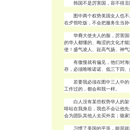
韩国不是厉害国，容不得丑
图中两个权势美国女人也不
在歺馆吃饭，不会把服务生当孙
华裔大使夫人的脸，厉害国
的华人都懂的、晦涩的文化才能
使！盛气凌人、趾高气扬、神气
有傲慢就有偏见，他们对海
存，必须
唯唯诺诺、低三下四、
若要我必须在图中三人中的
工作过的，都会和我一样。
白人没有某些权势华人的架
啡站在我身后，我也不会让他先买
会为团队其他人去买外卖；骆家
习惯了美国的平等，能屈就