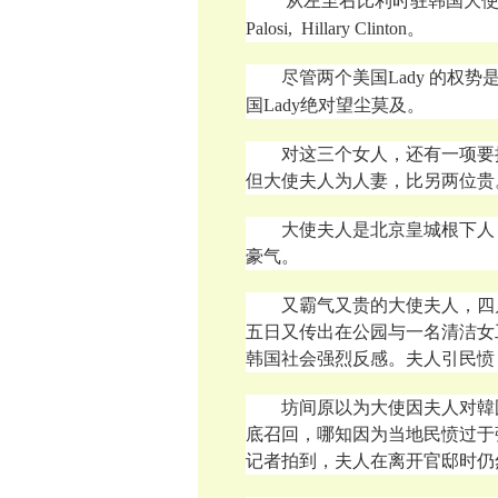
从左至右比利时驻韩国大使莱斯库
Palosi, Hillary Clinton。
尽管两个美国Lady 的权势
国Lady绝对望尘莫及。
对这三个女人，还有一项要
但大使夫人为人妻，比另两位贵
大使夫人是北京皇城根下人
豪气。
又霸气又贵的大使夫人，四
五日又传出在公园与一名清洁女
韩国
社会强烈反感。夫人引民愤
坊间原以为大使因夫人对韓
底召回，哪知因为当地民愤过于
记者拍到，夫人在离开官邸
时仍