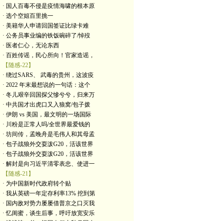
· 国人百毒不侵是疫情海啸的根本原
· 选个空姐百里挑一
· 美籍华人申请回国签证比绿卡难
· 公务员事业编的铁饭碗碎了/悼歿
· 医者仁心，无论东西
· 百姓传谣，民心所向！官家造谣，
【随感-22】
· 绕过SARS、 武毒的贵州，这波疫
· 2022 年末最想说的一句话：这个
· 冬儿艰辛回国探父慘兮兮，归来万
· 中共国才出虎口又入狼窝/包子拨
· 伊朗 vs 美国，最文明的一场国际
· 川粉是正常人吗/全世界最爱钱的
· 坊间传，孟晚舟是毛伟人和其母孟
· 包子战狼外交耍泼G20，活该世界
· 包子战狼外交耍泼G20，活该世界
· 解封是向习近平清零表忠、使进一
【随感-21】
· 为中国新时代政府转个贴
· 我从英磅一年定存利率13% 挖到第
· 国内敌对势力屡屡借普京之口灭我
· 忆闺蜜，谈生后事，呼吁放宽安乐