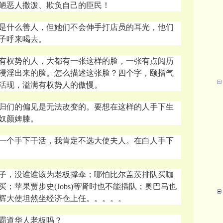
陋恶人撒泼、欺负自己的臣民！
是什么善人，但她们不会伸手打店员的耳光，他们
子呼来喝去。
有权势的人，大都有一张这样的脸，一张有点阅历
浸淫出来的脸。怎么描述这张脸？四个字，颐指气
活现，溢满有权势人的傲慢。
归们的偏见是无法改变的。要想在这样的人手下生
奴颜婢膝
。
一个手下干活，我肯定不选大使夫人。在白人手下
子，没谁谁该为老板撑伞；哪怕比尔盖茨排队买咖
；苹果贾步史(Jobs)等肾时也不能插队；奥巴马也
辉大使坦然坐经济仓上任。。。。。
霸道华人老板吗？