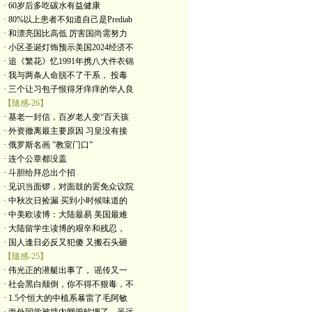
· 60岁后多吃碳水有益健康
· 80%以上患者不知道自己是Prediab
· 和漂亮国比高低 厉害国尚需努力
· 小区圣诞灯饰预示美国2024经济不
· 追《繁花》忆1991年携八大件衣锦
· 我与两条人命脱不了干系， 投毒
· 三个让习包子恨得牙痒痒的华人良
【隨感-26】
· 基老一封信，百岁老人变“百天孩
· 外资撤离最主要原因 习皇没有接
· 俄罗斯名画 ”教室门口”
· 连个公章都没盖
· 斗胆给拜总出个招
· 见识当面锣，对面鼓的罢免众议院
· 中秋次日捡漏 买到小时候味道的
· 中美欧读博：大陆最易 美国最难
· 大陆留学生读博的艰辛和残忍，
· 国人逢日必反又犯傻 又搬石头砸
【隨感-25】
· 伟光正的潜艇出事了， 谣传又一
· 社会黑白颠倒，你不得不狠毒，不
· 1.5个恒大的中植系暴雷了毛阿敏