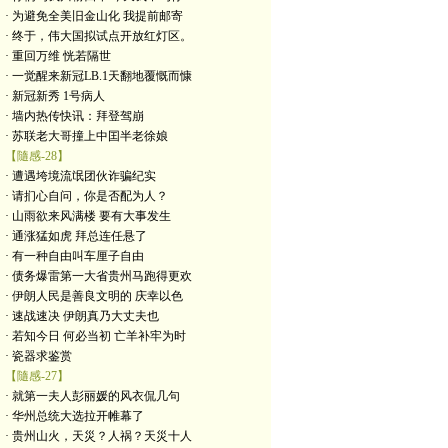
· 为避免全美旧金山化 我提前邮寄
· 终于，伟大国拟试点开放红灯区。
· 重回万维 恍若隔世
· 一觉醒来新冠LB.1天翻地覆慨而慷
· 新冠新秀 1号病人
· 墙内热传快讯：拜登驾崩
· 苏联老大哥撞上中囯半老徐娘
【隨感-28】
· 遭遇垮境流氓团伙诈骗纪实
· 请扪心自问，你是否配为人？
· 山雨欲来风满楼 要有大事发生
· 通涨猛如虎 拜总连任悬了
· 有一种自由叫车厘子自由
· 债务爆雷第一大省贵州马跑得更欢
· 伊朗人民是善良文明的 庆幸以色
· 速战速决 伊朗真乃大丈夫也
· 若知今日 何必当初 亡羊补牢为时
· 瓷器求鉴赏
【隨感-27】
· 就第一夫人彭丽媛的风衣侃几句
· 华州总统大选拉开帷幕了
· 贵州山火，天災？人祸？天災十人