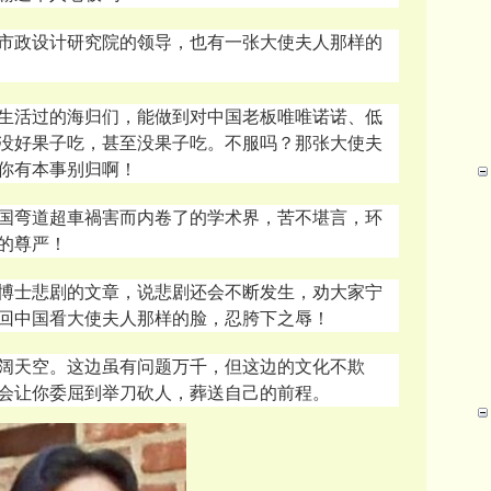
市政设计研究院的领导，也有一张
大使夫人那样的
生活过的海归们，能做到对中国老板唯唯诺诺、低
没好果子吃，甚至没果子吃。不服吗？那张大使夫
你有本事别归啊！
国弯道超車禍害而内卷了的学术界，苦不堪言，环
的尊严！
博士悲剧的文章，说悲剧还会不断发生，劝大家宁
回中国㸔大使夫人那样的脸，忍胯下之辱！
阔天空。这边虽有问题万千，但这边的文化不欺
会让你委屈到举刀砍人，葬送自己的前程。