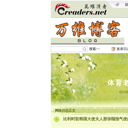
搜索>>
发表日
体育
但问
网络日志正文
比利时驻韩国大使夫人那张颐指气使