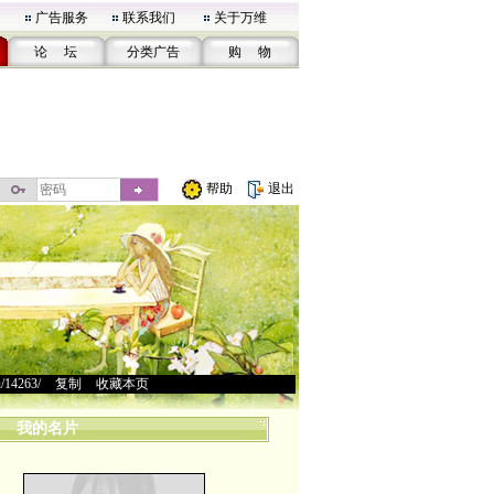
广告服务
联系我们
关于万维
论 坛
分类广告
购 物
帮助
退出
u/14263/
>
复制
>
收藏本页
我的名片