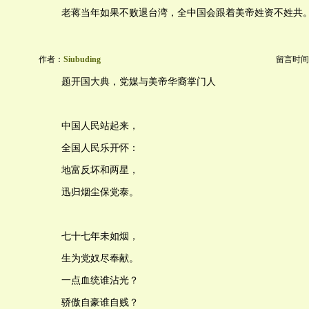
老蒋当年如果不败退台湾，全中国会跟着美帝姓资不姓共
作者：
Siubuding
留言时间：20
题开国大典，党媒与美帝华裔掌门人
中国人民站起来，
全国人民乐开怀：
地富反坏和两星，
迅归烟尘保党泰。
七十七年未如烟，
生为党奴尽奉献。
一点血统谁沾光？
骄傲自豪谁自贱？