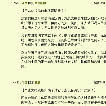
作者：
老度
回复
西边的雨
留言时间：20
【所以此汉民族非彼汉民族？】
汉族的概念可能是满清定的，意思大概是来自汉朝的人吧
山沿用了这个称谓，但南方的人，例如广东人就不说自己
是大唐的后人，所以世界各地就都有唐人街。
其实华夏文明早就亡于南宋，以后都是异族统治中国，元
明，明朝虽有暂短光复，但其实已经倒退到汉朝之前去了
了殉葬制度，但明太祖朱元璋又给恢复了。
然后辛亥革命导致满清垮塌，民国又是暂定的光复了，但
异族文明，毛就说过：“我们是大清王朝的继承人”，土共
在统治中国的那一套制度都是外来文明，是俄国和欧洲中
续。
作者：
老度
回复
随逛
留言时间：20
【民进党把汉族归为了其它，所以台湾没有汉族了】
现在台湾的主体民族是漳州和泉州等地的人以前跑到台湾
闽南语，当然还有原来台湾的一些原住民，满清在甲午战