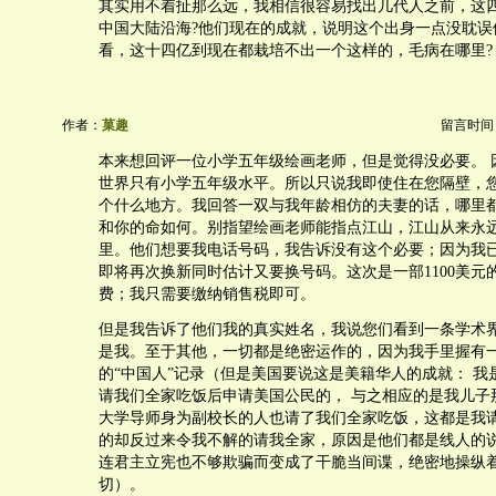
其实用不着扯那么远，我相信很容易找出几代人之前，这
中国大陆沿海?他们现在的成就，说明这个出身一点没耽误
看，这十四亿到现在都栽培不出一个这样的，毛病在哪里?
作者：
菓趣
留言时间：20
本来想回评一位小学五年级绘画老师，但是觉得没必要。 
世界只有小学五年级水平。所以只说我即使住在您隔壁，
个什么地方。我回答一双与我年龄相仿的夫妻的话，哪里都
和你的命如何。别指望绘画老师能指点江山，江山从来永
里。他们想要我电话号码，我告诉没有这个必要；因为我
即将再次换新同时估计又要换号码。这次是一部1100美元
费；我只需要缴纳销售税即可。
但是我告诉了他们我的真实姓名，我说您们看到一条学术
是我。至于其他，一切都是绝密运作的，因为我手里握有
的“中国人”记录（但是美国要说这是美籍华人的成就： 我
请我们全家吃饭后申请美国公民的， 与之相应的是我儿子
大学导师身为副校长的人也请了我们全家吃饭，这都是我
的却反过来令我不解的请我全家，原因是他们都是线人的说
连君主立宪也不够欺骗而变成了干脆当间谍，绝密地操纵
切）。