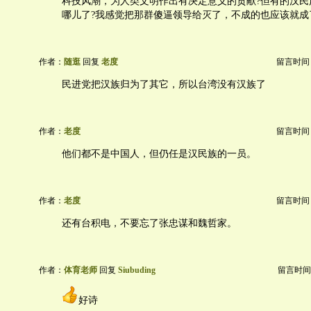
科技风潮，为人类文明作出有决定意义的贡献?但有的汉民
哪儿了?我感觉把那群傻逼领导给灭了，不成的也应该就成
作者：
随逛
回复
老度
留言时间：20
民进党把汉族归为了其它，所以台湾没有汉族了
作者：
老度
留言时间：20
他们都不是中国人，但仍任是汉民族的一员。
作者：
老度
留言时间：20
还有台积电，不要忘了张忠谋和魏哲家。
作者：
体育老师
回复
Siubuding
留言时间：20
好诗