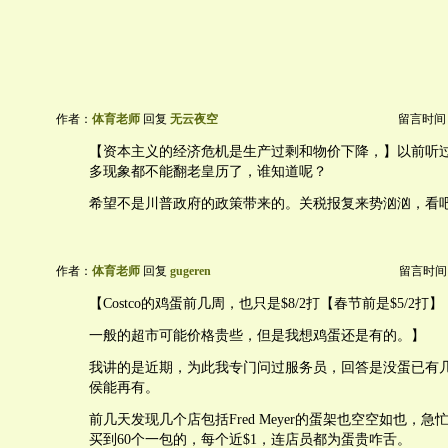
作者：
体育老师
回复
无云夜空
留言时间：20
【资本主义的经济危机是生产过剩和物价下降，】以前听
多现象都不能翻老皇历了，谁知道呢？
希望不是川普政府的政策带来的。关税报复来势汹汹，看
作者：
体育老师
回复
gugeren
留言时间：20
【Costco的鸡蛋前几周，也只是$8/2打【春节前是$5/2
一般的超市可能价格贵些，但是我想鸡蛋还是有的。】
我讲的是近期，为此我专门问过服务员，回答是没蛋已有
侯能再有。
前几天发现几个店包括Fred Meyer的蛋架也空空如也，
买到60个一包的，每个近$1，连店员都为蛋贵咋舌。