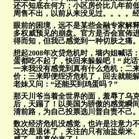
还不知底在何方；小区房价比几年前低了
周售不出，以前从来没见过。。。。
眼前的困境，远不是某些金融专家解
多权威预见的崩盘。官方是否会宣佈
得而知，但我己感觉到一种切肤之痛
想起2008年次贷危机时，墙内姐喊话
蛋都吃不起了，快回来躲躲吧！“ 此
一来我没有感觉到真有什么危机；二
价；三来即便绖济危机了，回去就能
老妹又问：“还能买到鸡蛋吗？”
那天川爷当着全世界的面，羞辱了乌
后，天蹋了！以美国为骄傲的感觉瞬
清前路，为自己投票选川普自责不己
数次经济危机没感觉，也许是注意力
这次是退休了，关注的只有油盐柴米