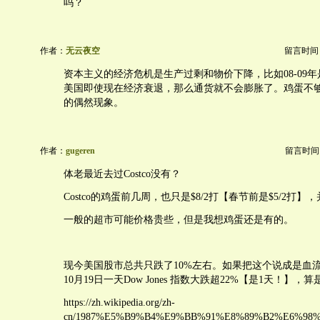
吗？
作者：
无云夜空
留言时间：20
资本主义的经济危机是生产过剩和物价下降，比如08-09
美国即使现在经济衰退，那么通货就不会膨胀了。鸡蛋不
的偶然现象。
作者：
gugeren
留言时间：20
体老最近去过Costco没有？
Costco的鸡蛋前几周，也只是$8/2打【春节前是$5/2打
一般的超市可能价格贵些，但是我想鸡蛋还是有的。
现今美国股市总共只跌了10%左右。如果把这个说成是血流成
10月19日一天Dow Jones 指数大跌超22%【是1天！】，
https://zh.wikipedia.org/zh-
cn/1987%E5%B9%B4%E9%BB%91%E8%89%B2%E6%98