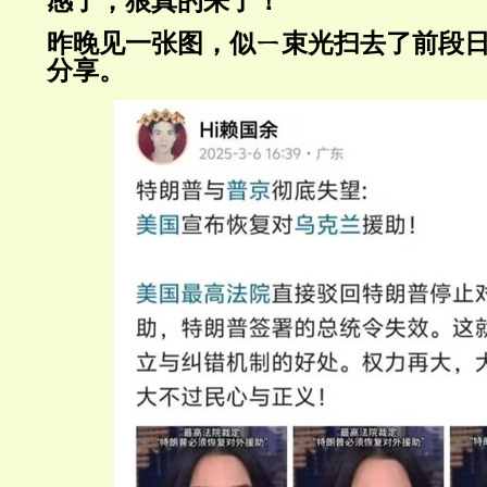
感了，狼真的来了！
昨晚见一张图，似ㄧ束光扫去了前段
分享。