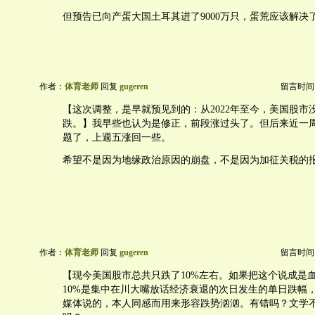
但预告已向产蛋大国土耳其进了9000万只，蛋荒应该解决
作者：
体育老师
回复
gugeren
留言时间：20
【这次调整，是早就预见到的：从2022年至今，美国股市
跌。】我早些也认为是修正，前段涨过头了。但后来近一
题了，上週五涨回一些。
希望不是因为地缘政治原因的崩盘，不是因为加征关税的
作者：
体育老师
回复
gugeren
留言时间：20
【现今美国股市总共只跌了10%左右。如果把这个说成是
10%是集中在川大嘴放话经济衰退的次日发生的单日跌幅，
媒体说的，本人同感而用来形容跌势汹汹。有错吗？文学