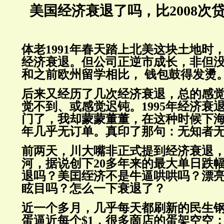
美国经济衰退了吗，比2008次
体老1991年春天踏上北美这块土地时
经济衰退。但公司正逆市成长，非但
和之前欧州留学相比， 钱包鼓得发燙
后来又经历了几次经济衰退，总的感
觉不到、或感觉迟钝。1995年经济衰
门了，我却
蒙蒙董董
，在这种时候下
年几乎无订单。真印了那句：无知者
前两天，川大嘴非正式提到经济衰退
河，据说创下20多年来的最大单日跌
退吗？美囯绖济不是牛逼哄哄吗？漂
眩目吗？怎么一下衰退了？
近一个多月，几乎每天都刷新的民生
蛋逼近每个$1，很多啇店的蛋架空空