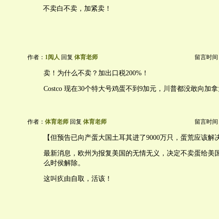
不卖白不卖，加紧卖！
作者：
1阅人
回复
体育老师
留言时间：20
卖！为什么不卖？加出口税200%！
Costco 现在30个特大号鸡蛋不到9加元，川普都没敢向加
作者：
体育老师
回复
体育老师
留言时间：20
【但预告已向产蛋大国土耳其进了9000万只，蛋荒应该解
最新消息，欧州为报复美国的无情无义，决定不卖蛋给美
么时侯解除。
这叫疚由自取，活该！