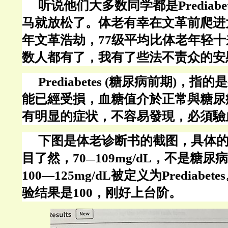
听说他们大多数同学都是
Predia
马就放松了。体老有幸在文革前爬进
年文革浩劫，77级平均比体老年轻
数人都有了，我有了些法不责众的安
Prediabetes (糖尿病前期)，
能已經受損，血糖值介於正常與糖尿
有明显的症状
，不容易發現，必須驗
下图是体老诊断书的截图，具体
目了然，
70
109mg/dL，不是糖尿
―
100―125mg/dL被定义为Prediab
验结果是100，刚好上台阶。