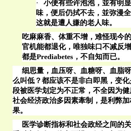
·
小便有些许泡泡，並有明
味，便后仍拭不去，並弥漫全
这就是遭人嫌的老人味。
吃麻麻香、体重不增，难怪现今
官机能都退化，唯独味口不减反
都是
Prediabetes，不自知而已。
细思量，血压呀、血糖呀、血脂
么叫低？都应该不是非白即黑，变化
段被医学划定为不正常，不全因为健
社会经济政治多因素牽制，是利弊加
果。
医学诊断指标和社会政经之间的