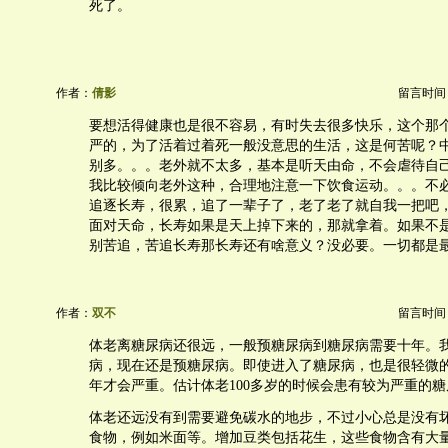
死了。
作者：
倩影
留言时间：20
要想活得健康也是很不容易，有时失去很多快乐，这个那
严的，为了活着过着死一般没意思的生活，这是何苦呢？
别多。。。老外就不太多，基本是听天由命，不会虐待自
我比较倾向老外这种，合理地注意一下饮食运动。。。不
追逐长寿，很累，追了一辈子了，老了老了就自我一把吧
面对天命，长寿如果是天上掉下来的，那就拿着。如果不
别苦追，苦追长寿那长寿还有啥意义？没必要。一切都是
作者：
双不
留言时间：20
体老离糖尿病还很远，一般预糖尿病到糖尿病需要十年。
病，现在还是预糖尿病。即使进入了糖尿病，也是很轻微
年才会严重。估计体老100多岁的时候会患有较为严重的
体老还远没有到需要避免碳水的地步，不过小心总是没有
食物，例如米面等。增加豆类包括花生，这些食物含有大