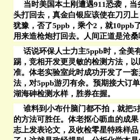
当时美国本土刚遭遇
911恐袭，
头打回去，真金白银应该使在刀刃上
犹豫，否了5ppb，乘个2，就10pp
用来造枪炮打回去。人间正道是沧桑
话说环保人士力主
5ppb时，全
踢，竞相开发更灵敏的检测方法，以
准。体老实验室此时成功开发了一套
法，对5ppb游刃有余。预期接大订
湖海砷检测水样，胜券在握。
谁料到小布什脑门都不拍，就把
5
的方法可胜任。体老抠心呖血的成果
志上发表论文，及收检零星特殊样品