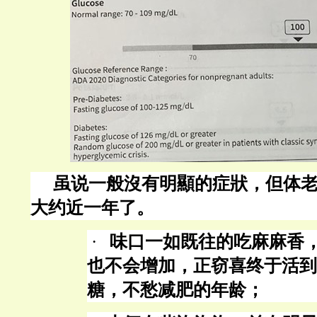
虽说一般沒有明顯的症狀，但体
大约近一年了。
·
味口一如既往的
吃麻麻香
也不会增加，正窃喜终于活到
糖，不愁减肥的年龄；