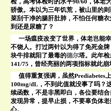
检，高考体检时的水平
90/60，体
骄傲。本以为三年饥荒，被山里的则
菜刮干净的腸肝肚肺，不怕任何糖衣
到还是尿糖了？
一场瘟疫改变了世界，体老岂能
不饶人。打过两针以为得了免死金牌
块牛排就阳了最毒的
德尔
塔。此年检
141/75，曾经亮丽的两项指标就此崩
值得重复强调，虽然
Prediabet
100mg/dL，不到此值就没事了吗
续函数，不是非黑即白，各位要结合
发现异常，提早止损，不要辜负体老
心。