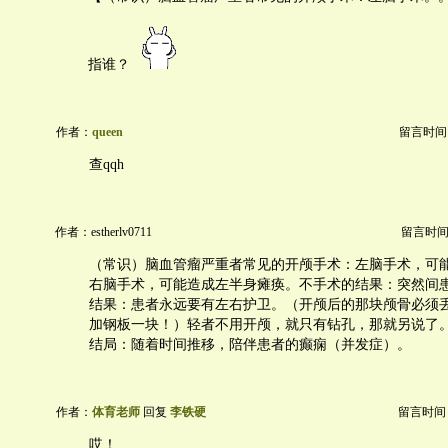
指谁？
作者：
queen
留言时间：20
查qqh
作者：estherlv0711
留言时间：20
（常识）脑血管瘤严重者常见的开颅手术：左脑手术，可
右脑手术，可能造成左半身瘫痪。不手术的结果：突然间
结果：患者永远要有左右护卫。（开颅后的那块颅骨必须
加钢板一块！）轻者不用开颅，就只有钻孔，那就另说了
结局：随着时间推移，陪伴患者的癫痫（并发症）。
作者：
体育老师
回复
李铁硬
留言时间：20
哎！