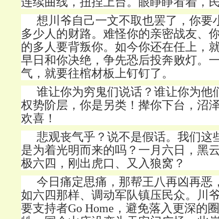
连续曲线，扭捏上台。眼睜睜㸔着，
想川爷自己一文不取也罢了，你要
多少人的财路。难怪你的亲密战友、
的多人要背叛你。如今你还在任上，
早日和你决绝，争先恐后投奔败灯。
气，就要往棺材板上钉钉了。
谁让你为穷鬼们说话？谁让你为他
权势阶层，你是另类！撵你下台，沼
欢喜！
悲观丧气乎？说不是假话。我们这
是为着光明而来的吗？一月六日，黑
极六四，刚出虎口、又入狼窝？
今日痛定思痛，那帮王八再凶再恶
如六四那样、调动军队镇压民众。川
要支持者
Go Home，避免落入更深