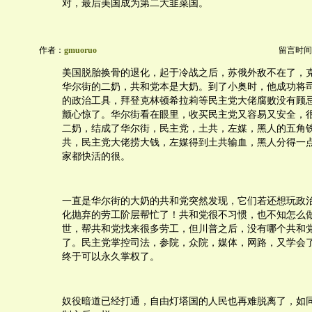
对，最后美国成为第二大韭菜国。
作者：
gmuoruo
留言时间：20
美国脱胎换骨的退化，起于冷战之后，苏俄外敌不在了，
华尔街的二奶，共和党本是大奶。到了小奥时，他成功将
的政治工具，拜登克林顿希拉莉等民主党大佬腐败没有顾
颤心惊了。华尔街看在眼里，收买民主党又容易又安全，
二奶，结成了华尔街，民主党，土共，左媒，黑人的五角
共，民主党大佬捞大钱，左媒得到土共输血，黑人分得一
家都快活的很。
一直是华尔街的大奶的共和党突然发现，它们若还想玩政
化抛弃的劳工阶层帮忙了！共和党很不习惯，也不知怎么
世，帮共和党找来很多劳工，但川普之后，没有哪个共和
了。民主党掌控司法，参院，众院，媒体，网路，又学会
终于可以永久掌权了。
奴役暗道已经打通，自由灯塔国的人民也再难脱离了，如