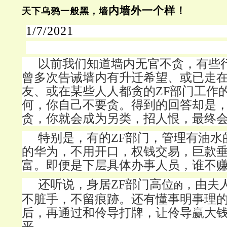
内墙外一个样！
天下乌鸦一般黑，
墙
1/7/2021
以前我们知道墙内无官不贪，有些
曾多次告诫墙内有升迁希望、或已走
友、或在某些人人都贪的
ZF部门工作
何，你自己不要贪。得到的回答却是
贪，你就会成为另类，招人恨，最终
特别是，有的
ZF部门，管理有油水
的华为，不用开口，权钱交易，巨款
富。即便是下层具体办事人员，谁不
还听说，身居
ZF部门高位
，由夫
的
不脏手，不留痕跡。还有懂事明事理
后，再通过和伶导打牌，让伶导赢大
平。