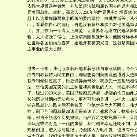
2021/01/06，是人类史上至为黑暗的一天：2020美国大
依靠大规模选举舞弊，外加堕落法院和腐败国会的鼎力相
届美国总统。就此，高耸入云250年的世界民主灯塔轰然
赶上以选举舞弊而臭名昭著的委内瑞拉、白俄罗斯等，从
己，看看你自己的德行，再也没有资格和脸面对他国选举
了。并且作为一个高大上典范，让世界各地潜在的选举舞
验，大大增强了信心。正所谓美国教猱升木，他国有样学
在世界各国如雨后春笋，遍地开花繁荣兴盛。这就是美国
主事业的最大贡献。
过去三十年，我们欣喜若狂地看着苏联与东欧诸国，乃至
由专制独裁转为民主自由，哪里想得到美国竟然通过大选
裁专制倾斜过渡了，历史诡异而奇妙。我原先一直拒绝相
法，坚信美国完美的民主制度和高素质的人民，现在不得
了。经过2020大选，美国已经彻底撕裂，撕裂的伤口如此
长的历史时期内无法愈合，更有可能的是进一步扩大，加深。
铺选民就此与民主党不共戴天，但绝对是势力不两立。伟
挡，剩下的问题就是加速还是减速了。盛极必衰，物极必
家，都逃不脱这个历史规律。当然百足之蛇死而不僵，天
底玩完或许将是下一代的事情，我们如果幸运还轮不到。
规模倒退，进入冰河世纪，乃至陷入万劫不复，也没有什
做天在看，我们这个罪恶滔天的人类，自毁或被毁都是合