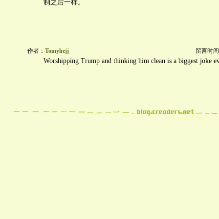
制之后一样。
作者：
Tomyhejj
留言时间：20
Worshipping Trump and thinking him clean is a biggest joke ev