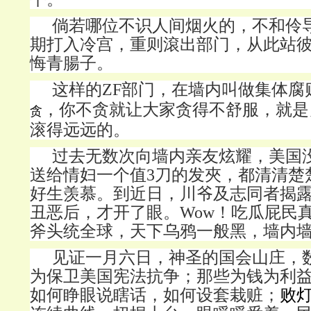
倘若哪位不识人间烟火的，不和伶
期打入冷宫，重则滾出部门，从此站
悔青腸子。
这样的
ZF部门，在墙内叫做集体腐
，你不贪就让大家贪得不舒服，就是
贪
滚得远远的。
过去无数次向墙内亲友炫耀，美国
送给情妇一个值
3刀的发夾，都清清楚
好生羡慕。到近日，川爷及志同者揭
丑恶后，才开了眼。Wow！吃瓜屁民
斧头统全球，天下乌鸦一般黑，墙内
见证一月六日，神圣的国会山庄，
为保卫美国宪法抗争；那些为钱为利
如何睁眼说瞎话，如何设套栽赃；
败