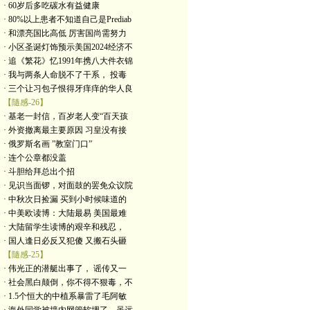
· 60岁后多吃碳水有益健康
· 80%以上患者不知道自己是Prediab
· 和漂亮国比高低 厉害国尚需努力
· 小区圣诞灯饰预示美国2024经济不
· 追《繁花》忆1991年携八大件衣锦
· 我与两条人命脱不了干系， 投毒
· 三个让习包子恨得牙痒痒的华人良
【隨感-26】
· 基老一封信，百岁老人变“百天孩
· 外资撤离最主要原因 习皇没有接
· 俄罗斯名画 ”教室门口”
· 连个公章都没盖
· 斗胆给拜总出个招
· 见识当面锣，对面鼓的罢免众议院
· 中秋次日捡漏 买到小时候味道的
· 中美欧读博：大陆最易 美国最难
· 大陆留学生读博的艰辛和残忍，
· 国人逢日必反又犯傻 又搬石头砸
【隨感-25】
· 伟光正的潜艇出事了， 谣传又一
· 社会黑白颠倒，你不得不狠毒，不
· 1.5个恒大的中植系暴雷了毛阿敏