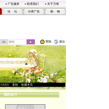
广告服务
联系我们
关于万维
论 坛
分类广告
购 物
帮助
退出
u/14263/
>
复制
>
收藏本页
我的名片