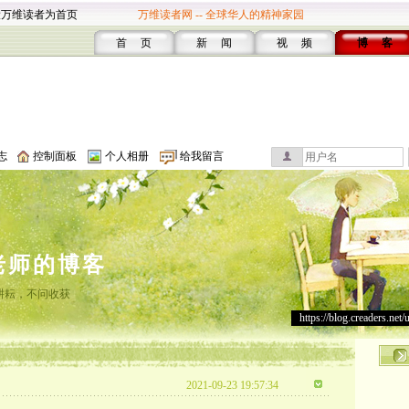
设万维读者为首页
万维读者网 -- 全球华人的精神家园
首 页
新 闻
视 频
博 客
志
控制面板
个人相册
给我留言
老师的博客
耕耘，不问收获
https://blog.creaders.net/
2021-09-23 19:57:34