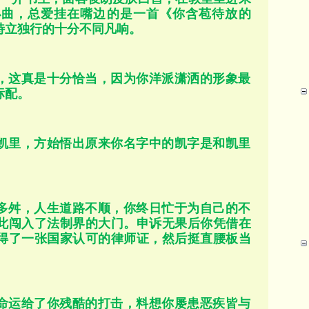
小曲，总爱挂在嘴边的是一首《你含苞待放的
特立独行的十分不同凡响。
，这真是十分恰当，因为你洋派潇洒的形象最
标配。
凯里，方始悟出原来你名字中的凯字是和凯里
多舛，人生道路不顺，你终日忙于为自己的不
此闯入了法制界的大门。申诉无果后你凭借在
得了一张国家认可的律师证，然后挺直腰板当
命运给了你残酷的打击，料想你屡患恶疾皆与