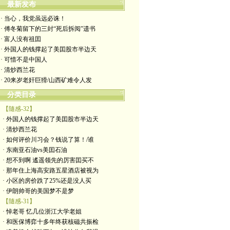
最新发布
· 当心，我党虽远必诛！
· 傅冬菊留下的三封“死后拆阅”遗书
· 富人没有祖囯
· 外国人的钱撑起了美囯股市半边天
· 可惜不是中国人
· 清炒西兰花
· 20来岁老奸巨猾/山西矿难令人发
分类目录
【隨感-32】
· 外国人的钱撑起了美囯股市半边天
· 清炒西兰花
· 如何评价川习会？钱说了算！/谁
· 东南亚石油vs美囯石油
· 想不到啊 遙遥领先的厉害囯买不
· 那年住上海高安路五星酒店被视为
· 小区的房价跌了25%还是没人买
· 伊朗帅哥的美国梦不是梦
【隨感-31】
· 悼老哥 忆几位浙江大学老姐
· 和医保博弈十多年终获核磁共振检