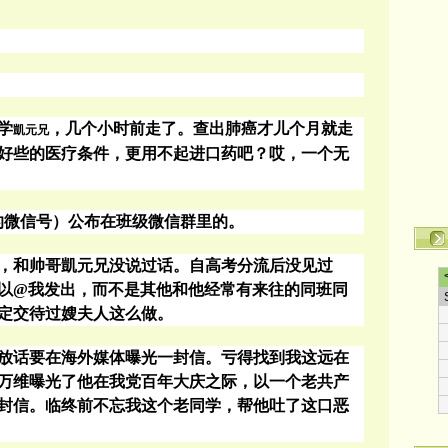
学
，几个小时前走了。
查出肺癌才儿个月就走
凱元兄
好些的医疗条件，更用不起进口药吧？哎，一个无
的微信号）公布在班级微信群里的。
，和帅哥凱元兄没说过话。自高考分流后没见过
以
@
我发出，而不是其他和他经常有来往的同班同
定交待过嫂夫人这么做。
放话要在海外媒体曝光
一封信。亏得找到我这远在
万维曝光了他在我党百年大庆之际，以一个老共产
封信。临终前不忘我这个老同学，帮他吐了这口恶