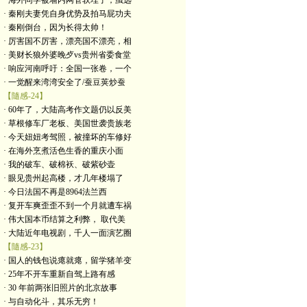
· 海外同学被墙内网管软埋了，虽远
· 秦刚夫妻凭自身优势及拍马屁功夫
· 秦刚倒台，因为长得太帅！
· 厉害国不厉害，漂亮国不漂亮，相
· 美财长狼外婆晚歺vs贵州省委食堂
· 响应河南呼吁：全国一张卷，一个
· 一觉醒来湾湾安全了/蚕豆荚炒蚕
【隨感-24】
· 60年了，大陆高考作文题仍以反美
· 草根修车厂老板、美国世袭贵族老
· 今天妞妞考驾照，被撞坏的车修好
· 在海外烹煮活色生香的重庆小面
· 我的破车、破棉袄、破紫砂壶
· 眼见贵州起高楼，才几年楼塌了
· 今日法国不再是8964法兰西
· 复开车爽歪歪不到一个月就遭车祸
· 伟大国本币结算之利弊， 取代美
· 大陆近年电视剧，千人一面演艺圈
【隨感-23】
· 国人的钱包说瘪就瘪，留学猪羊变
· 25年不开车重新自驾上路有感
· 30 年前两张旧照片的北京故事
· 与自动化斗，其乐无穷！