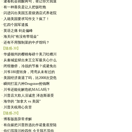
· 逮着机会就酸两句，谁让你欠我退
· 有一种善良是让人把饭吃饱
· 闪进闪出美国五星级酒店式养老院
· 入籍美国要求写作文？疯了！
· 忆四个国军遣孤
· 英语之痛 剑走偏峰
· 海关问“有没有带现金”
· 还有不用预制菜的中歺馆吗？
【隨感-30】
· 华盛顿州的樱桃每磅十美刀吐槽川
· 从秦城监狱出来王立军最关心什么
· 闭馆撤侨，冷战的节奏？或避免出
· 川爷180度转身，湾湾从未有过的
· 美国经济衰退了吗，比2008次贷危
· 瞬间打苖六种Drugstore抢钱啊
· 川爷还能化解危机MAGA吗？
· 川普店大欺人没诚意 泽连斯基受
· 海华的 “加拿大 vs 美国”
· 川普关税用心良苦
【隨感-29】
· 博客版面异常求解
· 有自媒把川普胜选比作诺曼底登陆
· 你们骂我川粉四年 今天我不骂你