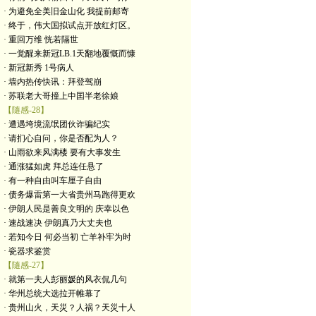
· 为避免全美旧金山化 我提前邮寄
· 终于，伟大国拟试点开放红灯区。
· 重回万维 恍若隔世
· 一觉醒来新冠LB.1天翻地覆慨而慷
· 新冠新秀 1号病人
· 墙内热传快讯：拜登驾崩
· 苏联老大哥撞上中囯半老徐娘
【隨感-28】
· 遭遇垮境流氓团伙诈骗纪实
· 请扪心自问，你是否配为人？
· 山雨欲来风满楼 要有大事发生
· 通涨猛如虎 拜总连任悬了
· 有一种自由叫车厘子自由
· 债务爆雷第一大省贵州马跑得更欢
· 伊朗人民是善良文明的 庆幸以色
· 速战速决 伊朗真乃大丈夫也
· 若知今日 何必当初 亡羊补牢为时
· 瓷器求鉴赏
【隨感-27】
· 就第一夫人彭丽媛的风衣侃几句
· 华州总统大选拉开帷幕了
· 贵州山火，天災？人祸？天災十人