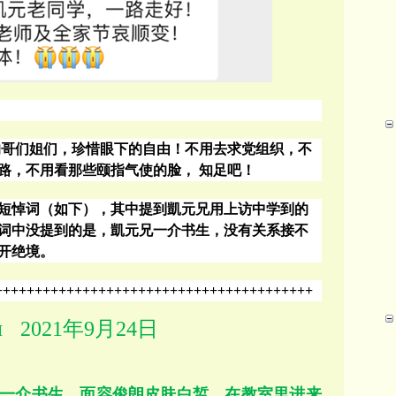
的哥们姐们，珍惜眼下的自由！不用去求党组织，不
路，不用看那些颐指气使
的脸，
知足吧！
短悼词（如下），其中提到
凱元兄
用上访中学到的
词中没提到的是，凱元兄一介书生，
没有关系接不
开绝境。
++++++++++++++++++++++++++++++++++++++++
2021
年
9
月
24
日
M
一介书生，面容俊朗皮肤白皙，在教室里进来