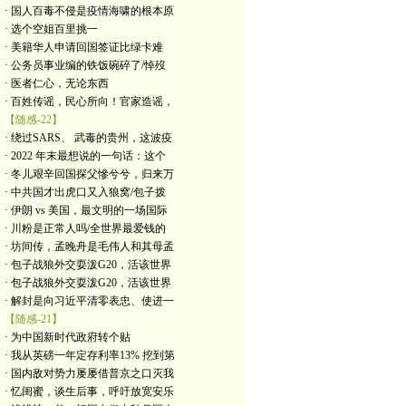
· 国人百毒不侵是疫情海啸的根本原
· 选个空姐百里挑一
· 美籍华人申请回国签证比绿卡难
· 公务员事业编的铁饭碗碎了/悼歿
· 医者仁心，无论东西
· 百姓传谣，民心所向！官家造谣，
【随感-22】
· 绕过SARS、 武毒的贵州，这波疫
· 2022 年末最想说的一句话：这个
· 冬儿艰辛回国探父慘兮兮，归来万
· 中共国才出虎口又入狼窝/包子拨
· 伊朗 vs 美国，最文明的一场国际
· 川粉是正常人吗/全世界最爱钱的
· 坊间传，孟晚舟是毛伟人和其母孟
· 包子战狼外交耍泼G20，活该世界
· 包子战狼外交耍泼G20，活该世界
· 解封是向习近平清零表忠、使进一
【随感-21】
· 为中国新时代政府转个贴
· 我从英磅一年定存利率13% 挖到第
· 国内敌对势力屡屡借普京之口灭我
· 忆闺蜜，谈生后事，呼吁放宽安乐