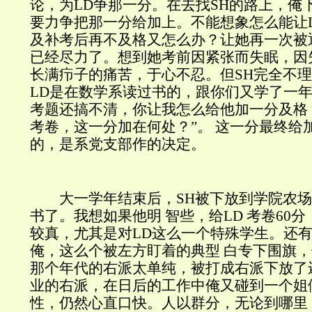
论，为LD争那一分。在去找SH的路上，俺
要力争把那一分给加上。不能想象怎么能让L
及补考后再不及格又怎么办？让她再一次被
已经尽力了。想到她考前因紧张而失眠，因
长满疖子的痛苦，于心不忍。但SH完全不理解
LD是在数学系读过书的，跟你们又学了一
考题还搞不清，你让我怎么给他加一分及格
考卷，这一分加在何处？”。 这一分最终给
的，是系党支部作的决定。
大一学年结束后，SH被下放到学院农场
书了。我想如果他明 智些，给LD 考卷60
较真，尤其是对LD这么一个特殊学生。还
俺，这么个被左方盯着的典型 白专下围旗
那个年代的右派太单纯，被打成右派下放了
业的右派，在日后的工作中俺又碰到一个姐
性，仍然心直口快。人以群分，无论到哪里