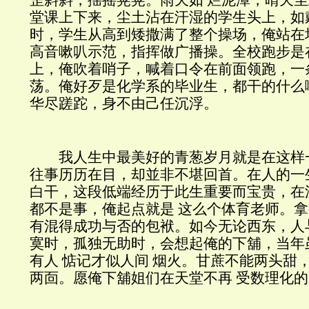
堂课上下来，尘土沾在汗湿的学生头上，如
时，学生从高到矮撒满了整个操场，俺站在
高音嗽叭示范，指挥做广播操。全校跑步是
上，俺吹着哨子，喊着口令在前面领跑，一
荡。俺好歹是化学系的毕业生，都干的什么
华尽蹉跎，身不由己任沉浮。
我人生中最美好的青葱岁月就是在这样
往事历历在目，却並非不堪回首。在人的一
白干，这段低端经历于此生重要而宝贵，在
都不是事，俺起点就是 这么个体育老师。
有混得成功与否的包袱。如今无论西东，人
寞时，孤独无助时，会想起俺的下舖，当年
有人 惦记才似人间 烟火。甘蔗不能两头甜
两靣。愿俺下舖姐们在天堂不再 受数理化的