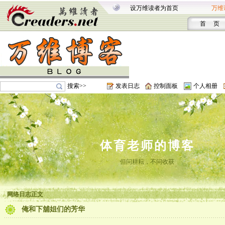
设万维读者为首页
万维
首 页
搜索>>
发表日志
控制面板
个人相册
体育老师的博客
但问耕耘，不问收获
网络日志正文
俺和下舖姐们的芳华