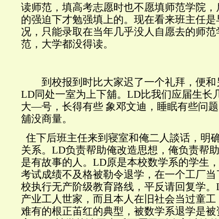
读师范，填高考志愿时也不愿填师范学院，
的强迫下才勉强填上的。现在看来班主任是
况，只能录取在当年几乎没人自愿去的师范
范，大学都没得读。
到校报到时比大家迟了一个礼拜，便和
LD同处一室为上下舖。LD比我们应届生长
大―号，长得有些 象邓文迪，睡眠有些问
舖没商量。
住下后班主任来到寝室和俺二人談话，明
关系。LD负责帮助俺改造思想，俺负责帮助
是有故事的人。LD原是本校数学系的学生
考试成绩不及格被勒令退学，在一个工厂当
校执行无产阶级教育路线，平反请回复学。
产业工人世家，而且本人在旧社会当过童工
难有的根正苖红的典型，被数学系退学是被