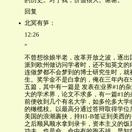
回复
北冥有笋：
12:26
“
不曾想徐娘半老，改革开放之波，逐出
派到欧州做访问学者时，还不知英文的P
连做梦都不会梦到的博士研究生时，就被
生。奖学金不是白拿的，俺在三年内在S
五篇，其中有一篇是 发表在业界#1的杂
大的学术界，论文不求多，有一篇#1的
前便收到几个有名大学，如多伦多大学
的橄榄枝。以最高分通过答辩取得学位
美国的浪潮裹挟，持H1-B签证到美西
之后顺风顺水拿到录卡，资本主义的饭
功夫。也是命，命中有的跑不掉。早知