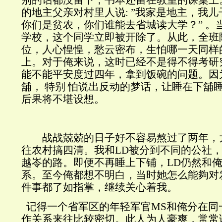
的地主父亲对村里人说: ”我家是地主，我
你们是贫农，你们谁能去省城读大学？” 。
学校，这个同学立即被开除了。从此，全班
位，人心惶惶，愁云密布，生怕哪一天同样
上。对于俺来说，这时已经不是得不得考研
能不能平安度过四年，拿到饭碗的问题。因
舖， 特别 怕说出反动的梦话，让睡在下舖
后果将不堪设想。
战战兢兢的日子好不容易熬过了两年，
往农村搞四清。我和LD被分到不同的公社
越岺的路。即便不再睡上下铺，LD仍然和
系。至今俺都想不明白，当时她怎么能夠对
件事都了如指掌，继续关心着我。
记得一个省军区的年轻军官MS和俺分在同
作关系来往比较密切。此人为人豪爽，常常