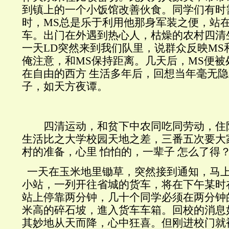
到镇上的一个小饭馆改善伙食。同学们有时
时，MS总是乐于利用他那身军装之便，站
车。出门在外遇到热心人，枯燥的农村四清
一天LD突然来到我们队里，说群众反映MS
俺注意，和MS保持距离。几天后，MS便被
在自由的西方 生活多年后，回想当年毫无
子，如天方夜谭。
四清运动，和贫下中农同吃同劳动，住
生活比之大学校园天地之差，三番五次要大
村的准备，心里 怕怕的，一辈子 怎么了得
一天在玉米地里锄草，突然接到通知，马
小站，一列开往省城的货车，将在下午某时
站上停靠两分钟，几十个同学必须在两分钟
米高的碎石坡，進入货车车箱。回校的消息
其妙地从天而降，心中狂喜。但刚进校门就