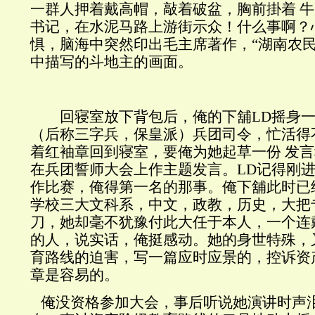
一群人押着戴高帽，敲着破盆，胸前掛着 
书记，在水泥马路上游街示众！什么事啊？
惧，脑海中突然印出毛主席著作，“湖南农民
中描写的斗地主的画面。
回寝室放下背包后，俺的下舖LD摇身一
（后称三字兵，保皇派）兵团司令，忙活得
着红袖章回到寝室，要俺为她起草一份 发
在兵团誓师大会上作主题发言。LD记得刚
作比赛，俺得第一名的那事。俺下舖此时已
学校三大文科系，中文，政教，历史，大把
刀，她却毫不犹豫付此大任于本人，一个连
的人，说实话，俺挺感动。她的身世特殊，
育路线的迫害，写一篇应时应景的，控诉资
章是容易的。
俺没资格参加大会，事后听说她演讲时声