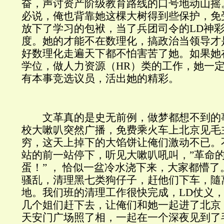
奋，声讨资产阶级教育路线的口号地动山摇
必说，俺也背靠她这棵大树得到些保护，免
放下了学习的包袱，当了兵团司令的LD神
度。她的才能不在数理化，搞政治当领导才
好数理化走遍天下都不怕害苦了她。如果她
学位，做人力资源（HR）类的工作，她一
有本事竞选议员，活出她的精彩。
文革真的是史无前例，做梦都想不到的
校大嗽叭突然广播，免费乘火车上北京见毛
穷，这天上掉下的大馅饼让俺们激动不已。
站的前一站停下，听见大嗽叭吼叫，”革命
蛋！” ， 恰似一盆冷水浇下来，大家都懵
骚乱，清理黑七类狗仔子，赶他们下车，隨
地。我们班的清理工作很快完成，LD仗义
几个姐们赶下去，让俺们和她一起进了北京
天安门广场照了相，一起在一个深夜见到了