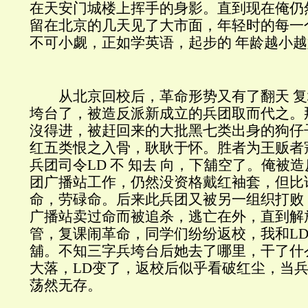
在天安门城楼上挥手的身影。直到现在俺仍
留在北京的几天见了大市面，年轻时的每一
不可小觑，正如学英语，起步的 年龄越小
从北京回校后，革命形势又有了翻天 复
垮台了，被造反派新成立的兵团取而代之。
沒得进，被赶回来的大批黑七类出身的狗仔
红五类恨之入骨，耿耿于怀。胜者为王贩者
兵团司令LD 不 知去 向，下舖空了。俺被
团广播站工作，仍然没资格戴红袖套，但比
命，劳碌命。后来此兵团又被另一组织打败
广播站卖过命而被追杀，逃亡在外，直到解
管，复课闹革命，同学们纷纷返校，我和L
舖。不知三字兵垮台后她去了哪里，干了什
大落，LD变了，返校后似乎看破红尘，当
荡然无存。