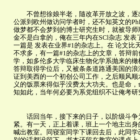
不曾想徐娘半老，隨改革开放之波，逐
公派到欧州做访问学者时，还不知英文的Ph
做梦都不会梦到的博士研究生时，就被导师顺
金不是白拿的，俺在三年内在SCl杂志 发
一篇是 发表在业界#1的杂志上。在 论文比
不求多，有一篇#1的杂志上的文章，答辩
学，如多伦多大学临床生物化学系抛来的橄
答辩取得学位后，又被条条道路通美国的浪潮
证到美西的一个初创公司工作，之后顺风顺
义的饭票来得似乎没费太大功夫。也是命，
知如此，当年何必要为系党组织不让俺考研
话回当年，接下来的日子，以阶级斗争
紧。有一天，正上着课，班上一个地主出身
喊出教室。同寝室同学下课回去后，此同学
别的话都没留下，书本还留在教室的课桌上