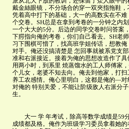
派从北大下放的教训，还保留了众人眼中的
戴金絲眼镜，不分场合的穿一双夾指拖鞋，
凭着高中打下的基础，大一的高数实在不难
个交卷。SH总是在拿到考卷的一分钟之内划
一个大大的5分。后边的同学交卷时问答案
下腭指向俺的考卷，你们自己看去。SH老
习下围棋可惜了，找高班学姐传话，想教俺
对手。俺还没搞清楚是 怎回事就被系党支
准和右派接近。接着为俺的思想改造作了具
用两小时，到系里 焼蒸馏水的工人师傅家，
个儿女，老婆不知去向。俺去到他家，打扫
养工农感情。俺心里明白，这都是俺的―对
对俺的 特别关爱，不能让阶级敌人右派分
生。
大一 学 年考试，除高等数学成绩是59分
成绩都及格。俺作为班级学习委员拿着她的