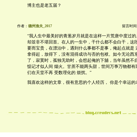
博主也是老五届？
作者：
德州渔夫_2017
留言时间：20
“我人生中最美好的青葱岁月就是在这样一片荒唐中度过的
却並非不堪回首。在人的一生中，干什么都不会白干，这
要而宝贵，在漂泊中，遇到什么事都不是事，俺起点就是 
拿得起，放得下，没有混得成功与否的包袱。如今无论西
了，寂寞时，孤独无助时，会想起俺的下舖，当年虽然不
惦记才似人间 烟火。甘蔗不能两头甜，世间万亊万物都有
们在天堂不再 受数理化的 烦扰。”
我喜欢这样的文章，很有意思的个人经历， 你是个幸运的