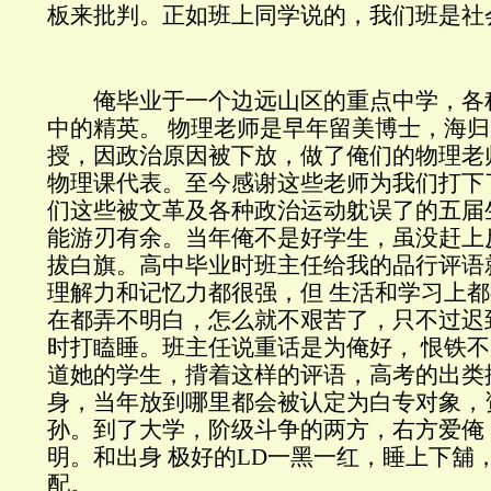
板来批判。正如班上同学说的，我们班是社
俺毕业于一个边远山区的重点中学，各
中的精英。 物理老师是早年留美博士，海
授，因政治原因被下放，做了俺们的物理老
物理课代表。至今感谢这些老师为我们打下
们这些被文革及各种政治运动躭误了的五届
能游刃有余。当年俺不是好学生，虽没赶上
拔白旗。高中毕业时班主任给我的品行评语
理解力和记忆力都很强，但 生活和学习上都
在都弄不明白，怎么就不艰苦了，只不过迟
时打瞌睡。班主任说重话是为俺好， 恨铁
道她的学生，揹着这样的评语，高考的出类
身，当年放到哪里都会被认定为白专对象，
孙。到了大学，阶级斗争的两方，右方爱俺
明。和出身 极好的LD一黑一红，睡上下舖
配。