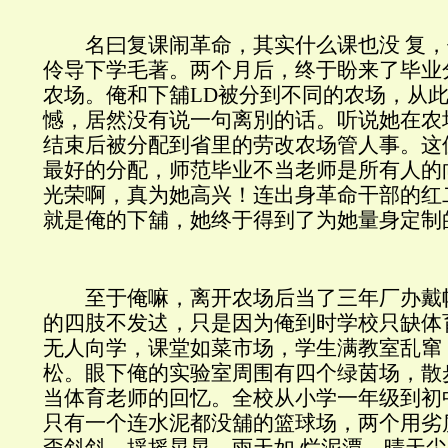
名曰复课闹革命，其实什么课也没 复，
伶导下学毛著。两个月后，终于盼来了毕业
农场。俺和下舖LD被分到不同的农场，从
憾，居然没有说一句离別的话。听说她在农
结束后被分配到省里的劳改农场管人事。这
最好的分配，师范毕业不当老师是所有人的
光荣啊，真为她高兴！连出身革命干部的红
就是俺的下舖，她终于得到了为她量身定制
至于俺嘛，离开农场后当了三年厂办戴
的四肢不发迖，只是因为俺到时学校只缺体
无人向学，课堂如菜市场，学生满教室乱窜
松。眼下俺的实验室周围有四个绿茵场，散
当体育老师的回忆。全校从小学一年级到初
只有一个连水泥都没舖的篮球场，两个用劣
歪斜斜，揺摇晃晃。雨天如 烂泥潭，晴天