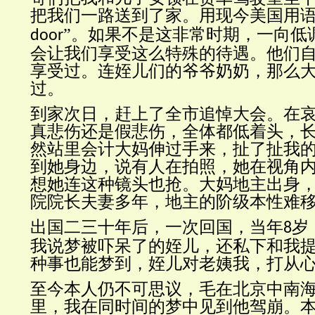
把我们一路送到了家。用现今美国用语
”。如果不是这非常时期，一向低
door
会让我们享受这么特殊的待遇。他们
享受过。连姪儿们的爷爷奶奶，那么
过。
到家次日，赶上了全市追悼大会。在
真悲伤还是假悲伤，全体都低着头，
然站里会计大妈伸过手来，扯了扯我
到她身边，说有人在拍照，她在视角
想她连这种镜头也抢。大妈地主出身
院院长夫妻多年，地主的阶级本性难
出国二三十年后，一次回国，当年
岁
8
我说梦被吓呆了的姪儿，还私下和我
种事也能梦到，姪儿对老姨我，打从
至今本人仍不可思议，毛在北京中南
里，我在同时间的梦中见到他驾崩。