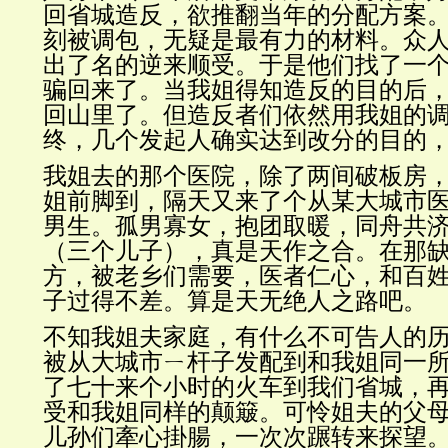
回省城造反，欲推翻当年的分配方案
刻被调包，无疑是最有力的材料。众
出了名的逆来顺受。于是他们找了一
骗回来了。当我姐得知造反的目的后
回山里了。但造反者们依然用我姐的
终，几个发起人确实达到改分的目的
我姐去的那个医院，除了两间破板房
姐前脚到，隔天又来了个从某大城市
男生。孤男寡女，抱团取暖，同舟共
（三个儿子），真是天作之合。在那
方，被老乡们需要，医者仁心，和百
子过得不差。算是天无绝人之路吧。
不知我姐夫家庭，有什么不可告人的
被从大城市ㄧ杆子发配到和我姐同一
了七十来个小时的火车到我们省城，
受和我姐同样的颠簸。可怜姐夫的父
儿孙们牽心掛腸，一次次蹍转来探望