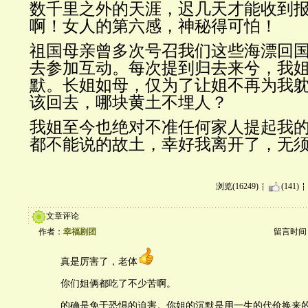
数千里之外的天涯，迟几天才能收到
啊！女人的第六感，神秘得可怕！
祖国母亲曾多次号召我们这些海漂回
去参加互动。每次提到归去来兮，我
默。长姐如母，仅为了让姐不再为我
该回去，哪块黄土不埋人？
我姐至今也绝对不准任何家人提起我
都不能说的故土，幸好我离开了，无
浏览(16249)
(141)
文章评论
作者：
幸福剧团
留言时间：20
真是厉害了，老体
你们姐俩都吃了不少苦啊。
的确是免于恐惧的迫害。你姐的沉默是用一生的代价换来