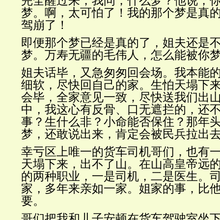
完全醒过来，我问，什么梦？他说，
梦。啊，太可怕了！我的那个梦是真
驾崩了！
即便那个梦已经是真的了，姐夫还是
梦。万寿无疆的毛伟人，怎么能被你
姐夫话毕，又急匆匆回会场。我本能
细软，尽快回自己的家。生怕天塌下
会毕，全家意见一致，尽快送我们出
中，我这心有反骨、口无遮拦的，还
事？生什么非？小命能否保住？那年
梦，还敢说出来，肯定会被民兵拉出
幸亏区上唯一的货车司机哥们，也有
天塌下来，出不了山。在山高皇帝远
的两种职业，一是司机，二是医生。
家，多年来亲如一家。姐家的事，比
要。
哥们把我和儿子安顿在货车驾驶室坐