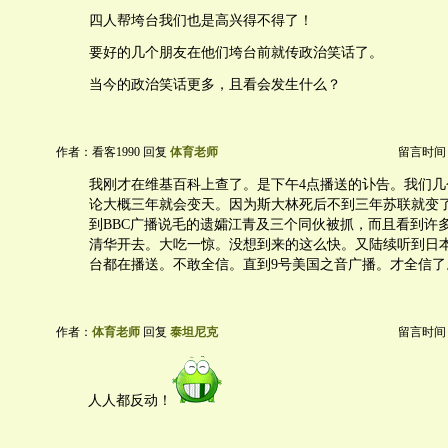
四人帮垮台我们也是高兴得不得了！
要好的几个朋友在他们垮台前就传政治笑话了。
当今的政治笑话更多，且看会发生什么？
作者：看客1990 回复
体育老师
留言时间：20
我刚才在维基百科上查了。是下午4点播送的讣告。我们几
论大概三年就会变天。因为斯大林死后不到三年苏联就变了
到BBC广播说毛的遗孀江青及三个同伙被抓，而且看到许
清华开去。大吃一惊。没想到来的这么快。又陆续听到日本
台都在播送。不敢全信。直到9号美国之音广播。才全信了
作者：
体育老师
回复
泰坦尼克
留言时间：20
人人都反动！