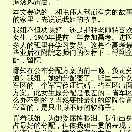
振荡风雷急。”
本文要说的，和毛伟人驾崩有关的故
的家里，先说说我姐的故事。
我姐不但功课好，还是那种老师特喜
女生，
年提前一年参加高考。进
1960
多人的班里任学习委员。这是个高考
毕业后在附院老师们的保荐下，得到
配，留院。
哪知在公布分配方案的前一晚，负责
通知我姐，她的分配变了。班里一个
军区的一个军官伶证结婚，省军区出
方案。此女生原分配是最差的，省军
么办不到的？当然要挑最好的留院位
位置的，是只出身不好的软柿子。
背着我姐，为她委屈掉眼泪。我们出
占最好的分配，但依我姐一贯的表现