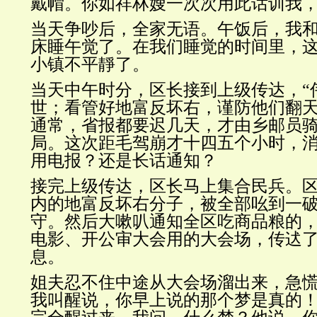
戴帽。你如祥林嫂一次次用此话训我
当天争吵后，全家无语。午饭后，我
床睡午觉了。在我们睡觉的时间里，
小镇不平靜了。
当天中午时分，区长接到上级传达，“
世；看管好地富反坏右，谨防他们翻天
通常，省报都要迟几天，才由乡邮员
局。这次距毛驾崩才十四五个小时，
用电报？还是长话通知？
接完上级传达，区长马上集合民兵。
内的地富反坏右分子，被全部吆到一
守。然后大嗽叭通知全区吃商品粮的
电影、开公审大会用的大会场，传迖
息。
姐夫忍不住中途从大会场溜出来，急
我叫醒说，你早上说的那个梦是真的