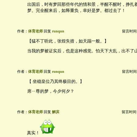
出国后，时有梦回那些年代的情和景，半醒不醒时，挣扎
梦。完全醒来后，如释重负，幸好是梦。都过去了！
作者：
体育老师
回复
runqun
留言时间：20
【猛不丁听此，张煌失措，如天蹋一般。】
当我的梦被证实后，也是这种感觉。怕天下大乱，出不了
作者：
体育老师
回复
runqun
留言时间：20
【 坐稳皇位乃其终极目的。】
席ㄧ尊的梦，今夕何夕？
作者：
体育老师
回复
解滨
留言时间：20
真实！