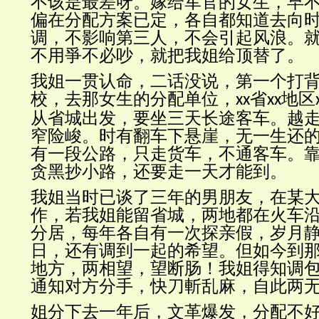
不该是最差呀。嫁给军官的女生，早
偏在分配方案已定，各自都知道去向
调，不影响第三人，不会引起风浪。
不用爭不必吵，就把我姐给顶替了。
我姐一贯认命，二话没说，第一个打
校，去那女生的分配单位，
省
地区
xx
xx
从省城出发，要坐三天长途客车。越
窄险峻。时有翻车下悬崖，无一生还
有一段公路，只走货车，不通客车。
贪黑抄小路，还要走一天才能到。
我姐当时已谈了三年的男朋友，在某
作，若我姐能留省城，两地都在火车
分居，每年各自有一次探亲假，岁月
日，还有调到一起的希望。但如今到
地方，两相望，望断肠！我姐得知调
通知对方分手，快刀斬乱麻，自此两
姐分下去一年后，文革爆发，分配不