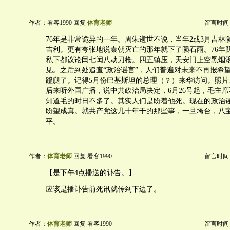
作者：看客1990 回复
体育老师
留言时间：20
76年是非常诡异的一年。周朱逝世不说，当年2或3月吉林
吉利。更有夸张地说秦朝灭亡的那年就下了陨石雨。76年
私下都议论闰七闰八动刀枪。四五镇压，天安门上空黑烟
见。之后到处追查“政治谣言”，人们普遍对未来不再报希
蹬腿了。记得5月份巴基斯坦的总理（？）来华访问。照片
后来听外国广播，说中共政治局决定，6月26号起，毛主
知道毛的时日不多了。其实人们是盼着他死。现在的政治
盼望成真。就共产党这几十年干的那些事，一旦垮台，八
平。
作者：
体育老师
回复 看客1990
留言时间：20
【是下午4点播送的讣告。】
应该是播讣告前死讯就传到下边了。
作者：
体育老师
回复 看客1990
留言时间：20