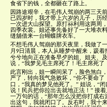
食省下的钱，全都砸在了路上。
因路途艰辛，在毛伟人驾崩的两三天
已四岁时，我才带上六岁的儿子，历
一次进大山探望。原打祘利用这两周
四季衣裳。姐还事先备好了一大堆衣
缝舖借来一台蝴蝶牌衣车。
不想毛伟人驾崩的那天夜里，我做了
月
日清晨，本人从睡梦中醒来，趿着
9
兮兮地向正在准备早歺的姐、姐夫、
说，“我梦见毛主席死了！毛主席死了
此言刚出，姐一瞬间呆了，脸色煞白
严了，转向我气急败坏，“你不要命了
口，“我真的梦见他死了。”
姐说，“
说！民兵把你拉出去就地正法！”
接着
一万句的话，“那年怎么没把你打成右
出这句，我就闭口了。反右时，我十