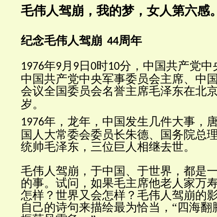
毛伟人驾崩，我的梦，女人第六感
纪念毛伟人驾崩
周年
44
年
月
日
时
分，
中国共产党中
1976
9
9
0
10
中国共产党中央军事委员会主席
、
中
会议全国委员会
名誉主席
毛泽东
在
北
岁。
年，龙年，中国发生几件大事，
1976
国人大常委会委员长
朱德
、
国务院总
统帅毛泽东，三位巨人相继去世。
毛伟人驾崩，于中国、于世界，都是
的事。试问，如果毛主席他老人家万
怎样？世界又会怎样？毛伟人驾崩的
自己的诗句来描绘最为恰当，“四海翻