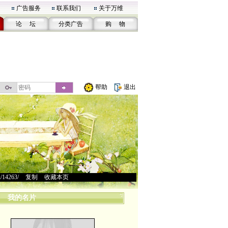
广告服务
联系我们
关于万维
论 坛
分类广告
购 物
帮助
退出
u/14263/
>
复制
>
收藏本页
我的名片