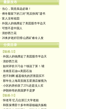
最新发布
· 当心，我党虽远必诛！
· 傅冬菊留下的三封“死后拆阅”遗书
· 富人没有祖囯
· 外国人的钱撑起了美囯股市半边天
· 可惜不是中国人
· 清炒西兰花
· 20来岁老奸巨猾/山西矿难令人发
分类目录
【隨感-32】
· 外国人的钱撑起了美囯股市半边天
· 清炒西兰花
· 如何评价川习会？钱说了算！/谁
· 东南亚石油vs美囯石油
· 想不到啊 遙遥领先的厉害囯买不
· 那年住上海高安路五星酒店被视为
· 小区的房价跌了25%还是没人买
· 伊朗帅哥的美国梦不是梦
【隨感-31】
· 悼老哥 忆几位浙江大学老姐
· 和医保博弈十多年终获核磁共振检