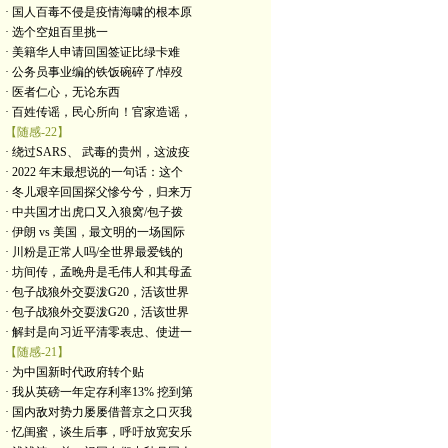
· 国人百毒不侵是疫情海啸的根本原
· 选个空姐百里挑一
· 美籍华人申请回国签证比绿卡难
· 公务员事业编的铁饭碗碎了/悼歿
· 医者仁心，无论东西
· 百姓传谣，民心所向！官家造谣，
【随感-22】
· 绕过SARS、 武毒的贵州，这波疫
· 2022 年末最想说的一句话：这个
· 冬儿艰辛回国探父慘兮兮，归来万
· 中共国才出虎口又入狼窝/包子拨
· 伊朗 vs 美国，最文明的一场国际
· 川粉是正常人吗/全世界最爱钱的
· 坊间传，孟晚舟是毛伟人和其母孟
· 包子战狼外交耍泼G20，活该世界
· 包子战狼外交耍泼G20，活该世界
· 解封是向习近平清零表忠、使进一
【随感-21】
· 为中国新时代政府转个贴
· 我从英磅一年定存利率13% 挖到第
· 国内敌对势力屡屡借普京之口灭我
· 忆闺蜜，谈生后事，呼吁放宽安乐