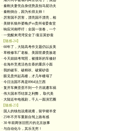
· 海外同学被墙内网管软埋了，虽远
· 秦刚夫妻凭自身优势及拍马屁功夫
· 秦刚倒台，因为长得太帅！
· 厉害国不厉害，漂亮国不漂亮，相
· 美财长狼外婆晚歺vs贵州省委食堂
· 响应河南呼吁：全国一张卷，一个
· 一觉醒来湾湾安全了/蚕豆荚炒蚕
【隨感-24】
· 60年了，大陆高考作文题仍以反美
· 草根修车厂老板、美国世袭贵族老
· 今天妞妞考驾照，被撞坏的车修好
· 在海外烹煮活色生香的重庆小面
· 我的破车、破棉袄、破紫砂壶
· 眼见贵州起高楼，才几年楼塌了
· 今日法国不再是8964法兰西
· 复开车爽歪歪不到一个月就遭车祸
· 伟大国本币结算之利弊， 取代美
· 大陆近年电视剧，千人一面演艺圈
【隨感-23】
· 国人的钱包说瘪就瘪，留学猪羊变
· 25年不开车重新自驾上路有感
· 30 年前两张旧照片的北京故事
· 与自动化斗，其乐无穷！