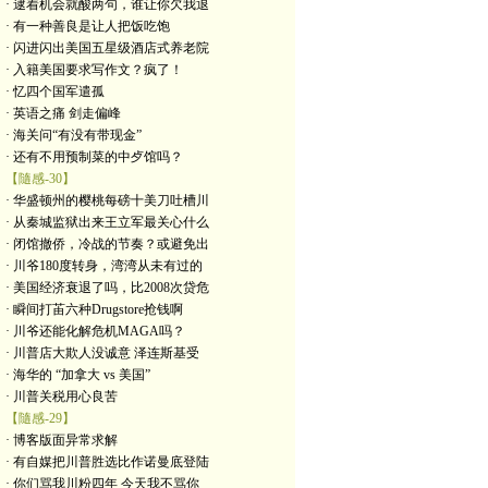
· 逮着机会就酸两句，谁让你欠我退
· 有一种善良是让人把饭吃饱
· 闪进闪出美国五星级酒店式养老院
· 入籍美国要求写作文？疯了！
· 忆四个国军遣孤
· 英语之痛 剑走偏峰
· 海关问“有没有带现金”
· 还有不用预制菜的中歺馆吗？
【隨感-30】
· 华盛顿州的樱桃每磅十美刀吐槽川
· 从秦城监狱出来王立军最关心什么
· 闭馆撤侨，冷战的节奏？或避免出
· 川爷180度转身，湾湾从未有过的
· 美国经济衰退了吗，比2008次贷危
· 瞬间打苖六种Drugstore抢钱啊
· 川爷还能化解危机MAGA吗？
· 川普店大欺人没诚意 泽连斯基受
· 海华的 “加拿大 vs 美国”
· 川普关税用心良苦
【隨感-29】
· 博客版面异常求解
· 有自媒把川普胜选比作诺曼底登陆
· 你们骂我川粉四年 今天我不骂你