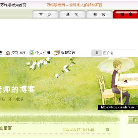
设万维读者为首页
万维读者网 -- 全球华人的精神家园
首 页
新 闻
视 频
博 客
志
控制面板
个人相册
给我留言
老师的博客
耕耘，不问收获
https://blog.creaders.net/
友留言
2020-08-17 16:11:40