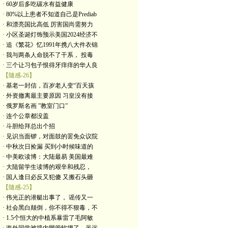
· 60岁后多吃碳水有益健康
· 80%以上患者不知道自己是Prediab
· 和漂亮国比高低 厉害国尚需努力
· 小区圣诞灯饰预示美国2024经济不
· 追《繁花》忆1991年携八大件衣锦
· 我与两条人命脱不了干系， 投毒
· 三个让习包子恨得牙痒痒的华人良
【隨感-26】
· 基老一封信，百岁老人变“百天孩
· 外资撤离最主要原因 习皇没有接
· 俄罗斯名画 ”教室门口”
· 连个公章都没盖
· 斗胆给拜总出个招
· 见识当面锣，对面鼓的罢免众议院
· 中秋次日捡漏 买到小时候味道的
· 中美欧读博：大陆最易 美国最难
· 大陆留学生读博的艰辛和残忍，
· 国人逢日必反又犯傻 又搬石头砸
【隨感-25】
· 伟光正的潜艇出事了， 谣传又一
· 社会黑白颠倒，你不得不狠毒，不
· 1.5个恒大的中植系暴雷了毛阿敏