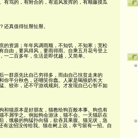
。有骂的，有附合的，
有
追风发挥的，有顺藤摸瓜
？还真值得扯掰扯掰。
庶的资源；年年风调雨顺，不知饥，不知寒；宽松
有自由，要风得风，要雨得雨。自乘五月花号登上
，一二百多年，生活是即优越，又简单。
后一群原先比自己穷得多，而由自己扶贫走来的
和你平分秋色，还嘲笑你蠢。人家是喝狼奶长大
猛、狡诈，还不守游戏规则。才发现自已心智不如
狗和猫原本是好朋友，猫教给狗百般本事。狗也有
猫不屑学之。例如狗会游泳，猫不会。一天猫趴在
后，饿极的狗猛扑向猫，欲吞其果腹。猫见状，急
还有这招没传给我。猫在树上说，幸亏留有一招。自