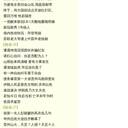
· 为避免全美旧金山化 我提前邮寄
· 终于，伟大国拟试点开放红灯区。
· 重回万维 恍若隔世
· 一觉醒来新冠LB.1天翻地覆慨而慷
· 新冠新秀 1号病人
· 墙内热传快讯：拜登驾崩
· 苏联老大哥撞上中囯半老徐娘
【隨感-28】
· 遭遇垮境流氓团伙诈骗纪实
· 请扪心自问，你是否配为人？
· 山雨欲来风满楼 要有大事发生
· 通涨猛如虎 拜总连任悬了
· 有一种自由叫车厘子自由
· 债务爆雷第一大省贵州马跑得更欢
· 伊朗人民是善良文明的 庆幸以色
· 速战速决 伊朗真乃大丈夫也
· 若知今日 何必当初 亡羊补牢为时
· 瓷器求鉴赏
【隨感-27】
· 就第一夫人彭丽媛的风衣侃几句
· 华州总统大选拉开帷幕了
· 贵州山火，天災？人祸？天災十人