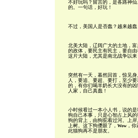
不好玩吗？留言的，是各路神仙
的。
一句话，好玩！
不过，美国人是否蠢？越来越蠢
北美大陆，辽阔广大的土地，富
的政体，要民主有民主，要自由
这片大陆，尤其是南北战争以来
突然有一天，暮然回首，惊见身
人，要追、要超、要打，至少要
的，有你们喝羊奶长大没有的凶
人家，自己真蠢！
小时候㸔过一本小人书，说的是
狗自己本事，只是心智占上风的
狗的背上，由狗驼着过河。上岸
上树。这下狗儍眼了，
，你
Wow
此猫狗再不是朋友。