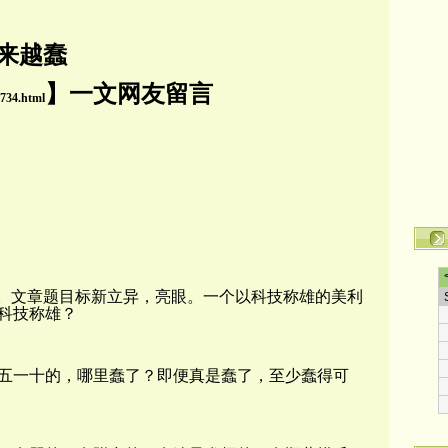
来越
蠢
】一文网友留言
1734.html
”。文章题目标新立异，亮眼。一个以科技称雄的美利
科技称雄？
五一十的，哪里蠢了？即便真是蠢了，至少蠢得可