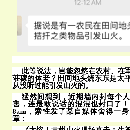
此等说法，岂能忽悠在农村、在
荘稼的体老？田间地头烧东东是太
从没听过能引发山火的。
猛然间想到，近期墙内封每个人
害，连最敢说话的混混也封口了！
8am，索性发了某自媒体舍得一
章：
《太惨！贵州山火现场直击：牛