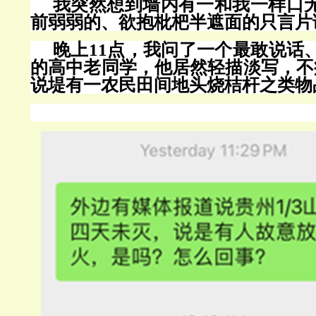
我突然想到墙内有一和我一样口
前弱弱的、欲抱枇杷半遮面的只言片
晚上
11点，我问了一个最敢说话
的高中老同学，他居然轻描淡写，不
说堤有一农民田间地头烧桔杆之类物