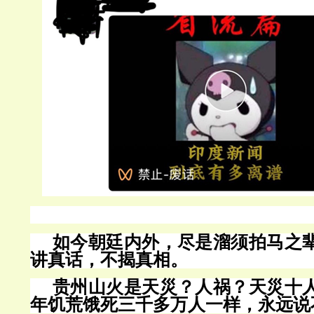
如今朝廷内外，尽是溜须拍马之
讲真话，不揭真相。
贵州山火是天災？人祸？天災十
年饥荒饿死三千多万人一样，永远说