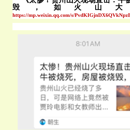
毁，如火山大
https://mp.weixin.qq.com/s/PvdKIGjnDX6QVkNp