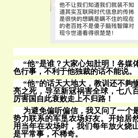
“他”
是谁？大家心知肚明！各媒
色行事，不利于他独裁的话不能说。
“他”的话天大地大，
教训还不夠
亮之死，导至新冦祸害全球，七八
厉害国自此衰败走上不归路！
为避免偏听偏信，我又问了一个
势力联系的军垦农场好友。开始居
用当年在农场时，我们每年放火烧
是平常事，不稀奇。