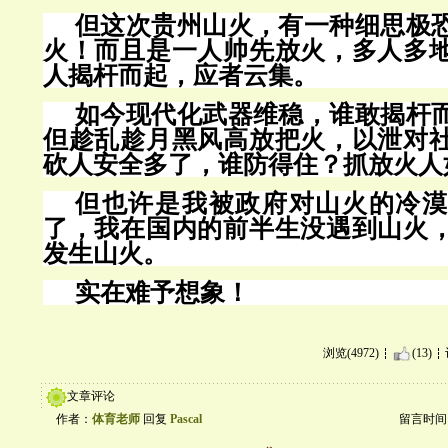
但这次
贵州山火
，有一种细思极
火！而且是一人帅先放火，多人多
人揭杆而起，应者云集。
如今现代化武器维稳，谁敢揭杆
但趁乱趁月黑风高放把火，以泄对
砍人安全多了，谁防得住？抓放火人
但也许是我被政府对山火的冷漠
了，我在国内的前半生没遇到山火
发生山火。
实在难予想象！
浏览(4972)
(13)
文章评论
作者：
体育老师
回复
Pascal
留言时间：20