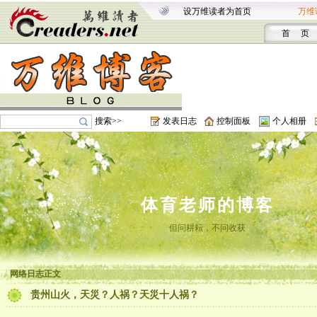
设万维读者为首页
万维
首 页
搜索>>
发表日志
控制面板
个人相册
体育老师的博客
但问耕耘，不问收获
网络日志正文
贵州山火，天災？人祸？天災十人祸？