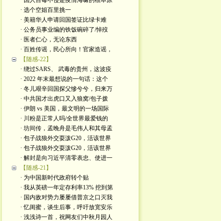
· 国人百毒不侵是疫情海啸的根本原
· 选个空姐百里挑一
· 美籍华人申请回国签证比绿卡难
· 公务员事业编的铁饭碗碎了/悼歿
· 医者仁心，无论东西
· 百姓传谣，民心所向！官家造谣，
【随感-22】
· 绕过SARS、 武毒的贵州，这波疫
· 2022 年末最想说的一句话：这个
· 冬儿艰辛回国探父慘兮兮，归来万
· 中共国才出虎口又入狼窝/包子拨
· 伊朗 vs 美国，最文明的一场国际
· 川粉是正常人吗/全世界最爱钱的
· 坊间传，孟晚舟是毛伟人和其母孟
· 包子战狼外交耍泼G20，活该世界
· 包子战狼外交耍泼G20，活该世界
· 解封是向习近平清零表忠、使进一
【随感-21】
· 为中国新时代政府转个贴
· 我从英磅一年定存利率13% 挖到第
· 国内敌对势力屡屡借普京之口灭我
· 忆闺蜜，谈生后事，呼吁放宽安乐
· 浅浅诗一首，祝网友们中秋月园人