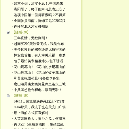
· 普京不倒，清零不息！/中国未来
· 贵阳阳了，终于能向习总表忠心了
· 这项中国第一值得骄傲吗？不得第
· 全国驰援海南，恍惚又见2020武汉
· 任性的北大才女柳州妹
【随感-20】
· 三年疫情，无欲则刚！
· 越南买200架波音飞机，我党公布
· 美帝这瘦死的骡驼还是比厉害国的
· 悼安倍首相，有人幸災乐祸，奉劝
· 包子最怕美帝精准爆头/包子讲话
· 花山啊花山！《花山的乡场花山的
· 花山啊花山！《花山的蚊子花山的
· 和普京抱团苟且/习务虚李务实
· 唐山渣男袭女案掩盖席皇连失三城
· 中共国想抢台积电，厚颜无耻！
【随感-19】
· 6月11日两派要决你死我活/刁急奔
· 8964那天，我儿子也在天安门广场
· 用上海的方式官宣解封
· 大英帝国抢人，黄台之瓜，何堪再
· 再议ZT《生殖器治国 ，生殖器乱