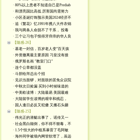
· 80%以上患者不知道自己是Prediab
· 和漂亮国比高低 厉害国尚需努力
· 小区圣诞灯饰预示美国2024经济不
· 追《繁花》忆1991年携八大件衣锦
· 我与两条人命脱不了干系， 投毒
· 三个让习包子恨得牙痒痒的华人良
【隨感-26】
· 基老一封信，百岁老人变“百天孩
· 外资撤离最主要原因 习皇没有接
· 俄罗斯名画 ”教室门口”
· 连个公章都没盖
· 斗胆给拜总出个招
· 见识当面锣，对面鼓的罢免众议院
· 中秋次日捡漏 买到小时候味道的
· 中美欧读博：大陆最易 美国最难
· 大陆留学生读博的艰辛和残忍，
· 国人逢日必反又犯傻 又搬石头砸
【隨感-25】
· 伟光正的潜艇出事了， 谣传又一
· 社会黑白颠倒，你不得不狠毒，不
· 1.5个恒大的中植系暴雷了毛阿敏
· 海外同学被墙内网管软埋了，虽远