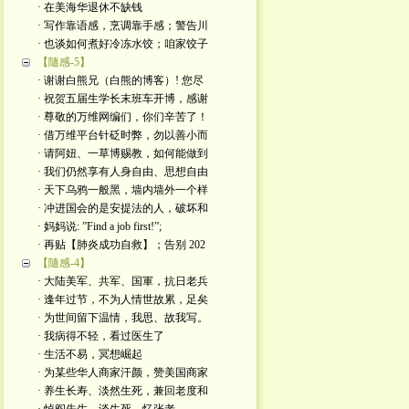
· 在美海华退休不缺钱
· 写作靠语感，烹调靠手感；警告川
· 也谈如何煮好冷冻水饺；咱家饺子
【隨感-5】
· 谢谢白熊兄（白熊的博客）! 您尽
· 祝贺五届生学长末班车开博，感谢
· 尊敬的万维网编们，你们辛苦了！
· 借万维平台针砭时弊，勿以善小而
· 请阿妞、一草博赐教，如何能做到
· 我们仍然享有人身自由、思想自由
· 天下乌鸦一般黑，墙内墙外一个样
· 冲进国会的是安提法的人，破坏和
· 妈妈说: ”Find a job first!”;
· 再贴【肺炎成功自救】；告别 202
【隨感-4】
· 大陆美军、共军、国軍，抗日老兵
· 逢年过节，不为人情世故累，足矣
· 为世间留下温情，我思、故我写。
· 我病得不轻，看过医生了
· 生活不易，冥想崛起
· 为某些华人商家汗颜，赞美国商家
· 养生长寿、淡然生死，兼回老度和