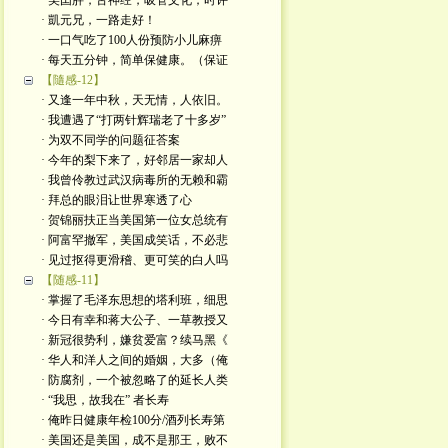
· 美囯胖，舌神经，吸管文化；时评
· 凱元兄，一路走好！
· 一口气吃了100人份预防小儿麻痹
· 每天五分钟，简单保健康。（保证
【隨感-12】
· 又逢一年中秋，天无情，人依旧。
· 我遭遇了“打两针辉瑞老了十多岁”
· 为双不同学的问题征荅案
· 今年的梨下来了，好邻居一家却人
· 我曾伶教过武汉病毒所的无赖和霸
· 拜总的眼泪让世界寒透了心
· 贺锦丽扶正当美国第一位女总统有
· 阿富罕撤军，美国成笑话，不必悲
· 见过抠得更滑稽、更可笑的白人吗
【随感-11】
· 掌握了毛泽东思想的塔利班，细思
· 今日有幸和蒋大公子、一草教授又
· 新冠很势利，嫌贫爱富？续马黑《
· 华人和洋人之间的婚姻，大多（俺
· 防腐剂，一个被忽略了的延长人类
· “我思，故我在” 者长寿
· 俺昨日健康年检100分/酒列长寿第
· 美国还是美国，成不是那王，败不