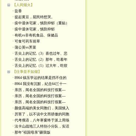
【人间烟火】
· 盐香
· 提起黄豆，屁民特想哭。
· 疫中退休宅家，慎防抑郁（重贴）
· 疫中退休宅家，慎防抑郁
· 有机vs非有机食品、保健品
· 可食可药车前草
· 蒲公英vs荠菜
· 舌尖上的记忆（3）喜也过年、悲
· 舌尖上的记忆（2）那年，吃着年
· 舌尖上的记忆（1）过大年，吃饺
【往亊並不如烟】
· 8964 镇压学运的结果是挡不住的
· 8964 我没有沉默，紀念64三十一
· 亲历，闻名全国的科技打假案---
· 亲历，闻名全国的科技打假案---
· 亲历，闻名全国的科技打假案---
· 颜值高端的美女同胞们，美国慎入
· 厉害了，以不说中文而骄傲的同胞
· 代考俄语，八年寒窗终于派上用场
· 法卡山战地三人特别小分队，实话
· 那年"袓国母亲"砸我饭