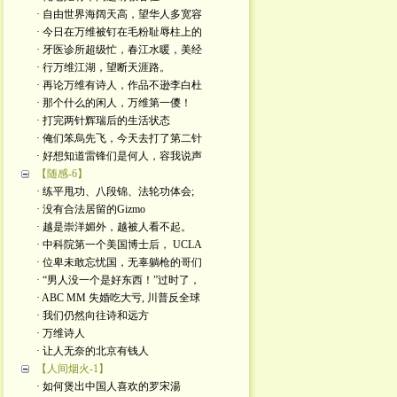
· 自由世界海阔天高，望华人多宽容
· 今日在万维被钉在毛粉耻辱柱上的
· 牙医诊所超级忙，春江水暖，美经
· 行万维江湖，望断天涯路。
· 再论万维有诗人，作品不逊李白杜
· 那个什么的闲人，万维第一儍！
· 打完两针辉瑞后的生活状态
· 俺们笨烏先飞，今天去打了第二针
· 好想知道雷锋们是何人，容我说声
【随感-6】
· 练平甩功、八段锦、法轮功体会;
· 没有合法居留的Gizmo
· 越是崇洋媚外，越被人看不起。
· 中科院第一个美国博士后， UCLA
· 位卑未敢忘忧国，无辜躺枪的哥们
· “男人没一个是好东西！”过时了，
· ABC MM 失婚吃大亏, 川普反全球
· 我们仍然向往诗和远方
· 万维诗人
· 让人无奈的北京有钱人
【人间烟火-1】
· 如何煲出中国人喜欢的罗宋湯