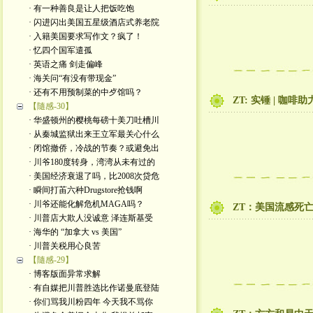
· 有一种善良是让人把饭吃饱
· 闪进闪出美国五星级酒店式养老院
· 入籍美国要求写作文？疯了！
· 忆四个国军遣孤
· 英语之痛 剑走偏峰
· 海关问“有没有带现金”
· 还有不用预制菜的中歺馆吗？
ZT: 实锤 | 
【隨感-30】
· 华盛顿州的樱桃每磅十美刀吐槽川
· 从秦城监狱出来王立军最关心什么
· 闭馆撤侨，冷战的节奏？或避免出
· 川爷180度转身，湾湾从未有过的
· 美国经济衰退了吗，比2008次贷危
· 瞬间打苖六种Drugstore抢钱啊
· 川爷还能化解危机MAGA吗？
ZT：美国流感死
· 川普店大欺人没诚意 泽连斯基受
· 海华的 “加拿大 vs 美国”
· 川普关税用心良苦
【隨感-29】
· 博客版面异常求解
· 有自媒把川普胜选比作诺曼底登陆
· 你们骂我川粉四年 今天我不骂你