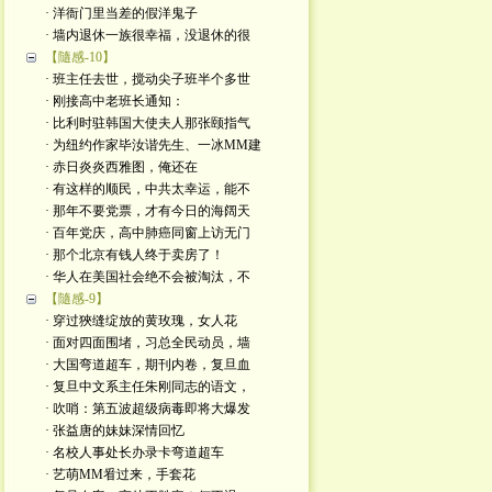
· 洋衙门里当差的假洋鬼子
· 墙内退休一族很幸福，没退休的很
【隨感-10】
· 班主任去世，搅动尖子班半个多世
· 刚接高中老班长通知：
· 比利时驻韩国大使夫人那张颐指气
· 为纽约作家毕汝谐先生、一冰MM建
· 赤日炎炎西雅图，俺还在
· 有这样的顺民，中共太幸运，能不
· 那年不要党票，才有今日的海阔天
· 百年党庆，高中肺癌同窗上访无门
· 那个北京有钱人终于卖房了！
· 华人在美国社会绝不会被淘汰，不
【隨感-9】
· 穿过狹缝绽放的黄玫瑰，女人花
· 面对四面围堵，习总全民动员，墙
· 大国弯道超车，期刊内卷，复旦血
· 复旦中文系主任朱刚同志的语文，
· 吹哨：第五波超级病毒即将大爆发
· 张益唐的妹妹深情回忆
· 名校人事处长办录卡弯道超车
· 艺萌MM㸔过来，手套花