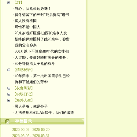
【ZT】
· 当心，我党虽远必诛！
· 傅冬菊留下的三封“死后拆阅”遗书
· 富人没有祖囯
· 可惜不是中国人
· 20来岁老奸巨猾/山西矿难令人发
· 杨绛的保姆照料了她20余年，弥留
· 我的父老乡亲
· 300万以下不算贪/80年代的女排都
· 人过80，要做好随时离开的准备，
· 30分钟捻清太子党的权斗
【情感秘语】
· 40年归来，第一批出国留学生已经
· 俺和下舖姐们的芳华
【衣食风彩】
【职场日记】
【海外人生】
· 黑人是爷，俺是孙子
· 无法使用MATLAB软件，我们的出路
存档目录
2026-06-02 - 2026-06-29
2026-05-05 - 2026-05-31