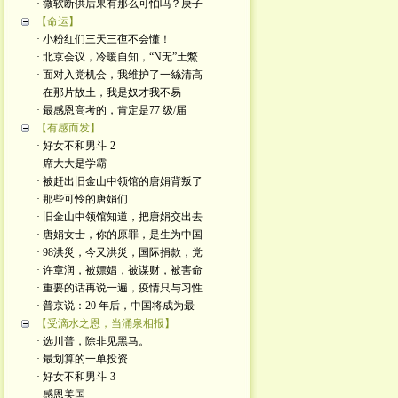
· 微软断供后果有那么可怕吗？庚子
【命运】
· 小粉红们三天三亱不会懂！
· 北京会议，冷暖自知，“N无”土鱉
· 面对入党机会，我维护了一絲清高
· 在那片故土，我是奴才我不易
· 最感恩高考的，肯定是77 级/届
【有感而发】
· 好女不和男斗-2
· 席大大是学霸
· 被赶出旧金山中领馆的唐娟背叛了
· 那些可怜的唐娟们
· 旧金山中领馆知道，把唐娟交出去
· 唐娟女士，你的原罪，是生为中国
· 98洪災，今又洪災，国际捐款，党
· 许章润，被嫖娼，被谋财，被害命
· 重要的话再说一遍，疫情只与习性
· 普京说：20 年后，中国将成为最
【受滴水之恩，当涌泉相报】
· 选川普，除非见黑马。
· 最划算的一单投资
· 好女不和男斗-3
· 感恩美国