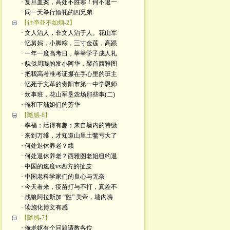
· 复旦血案，高处不胜寒！何不退一
· 同一天举行婚礼的四兄弟
【往亊並不如烟-2】
· 文人治人，非文人治于人。花山军
· 忆舅妈，小脚粽，三寸金莲，高跟
· 一年一度高考日，莘莘学子成人礼
· 貌似周璇的发小阿华，聚首西雅图
· 把我高考准考证攥在手心里的班主
· 忆死于文革的贵阳市第一中学恩师
· 炊事班，花山军垦农场那些事(二)
· 俺和下舖姐们的芳华
【隨感-8】
· 幸福；活得有趣；来自墙内的特级
· 来到万维，才知道山里土鳖亏大了
· 何处退休养老？续
· 何处退休养老？西雅图老姐纽约退
· 中国的速度vs西方的扯皮
· 中国老科学家们的良心与无奈
· 今天看来，疫苗打与不打，真差不
· 战狼阿拉斯加 ”胜” 美帝，墙内嗨
· 读施化博文有感
【隨感-7】
· 俺老妪有个问题请教各位