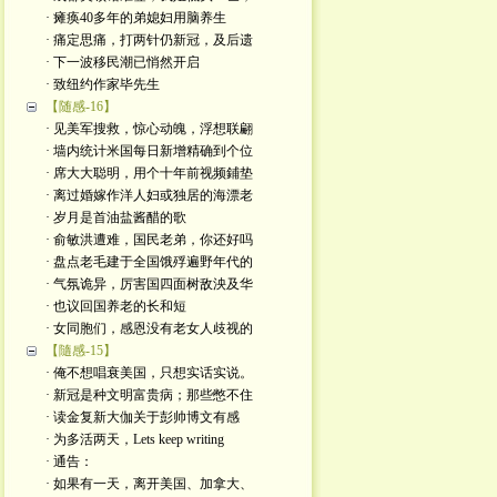
· 瘫痪40多年的弟媳妇用脑养生
· 痛定思痛，打两针仍新冠，及后遗
· 下一波移民潮已悄然开启
· 致纽约作家毕先生
【随感-16】
· 见美军搜救，惊心动魄，浮想联翩
· 墙内统计米国每日新增精确到个位
· 席大大聪明，用个十年前视频鋪垫
· 离过婚嫁作洋人妇或独居的海漂老
· 岁月是首油盐酱醋的歌
· 俞敏洪遭难，国民老弟，你还好吗
· 盘点老毛建于全国饿殍遍野年代的
· 气氛诡异，厉害国四面树敌泱及华
· 也议回国养老的长和短
· 女同胞们，感恩没有老女人歧视的
【隨感-15】
· 俺不想唱衰美国，只想实话实说。
· 新冠是种文明富贵病；那些憋不住
· 读金复新大伽关于彭帅博文有感
· 为多活两天，Lets keep writing
· 通告：
· 如果有一天，离开美国、加拿大、