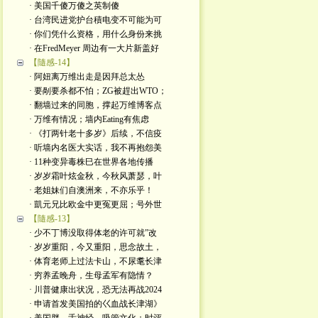
· 美国千傻万傻之英制傻
· 台湾民进党护台積电变不可能为可
· 你们凭什么资格，用什么身份来挑
· 在FredMeyer 周边有一大片新盖好
【隨感-14】
· 阿妞离万维出走是因拜总太怂
· 要剮要杀都不怕；ZG被趕出WTO；
· 翻墙过来的同胞，撑起万维博客点
· 万维有情况；墙内Eating有焦虑
· 《打两针老十多岁》后续，不信疫
· 听墙内名医大实话，我不再抱怨美
· 11种变异毒株巳在世界各地传播
· 岁岁霜叶炫金秋，今秋风萧瑟，叶
· 老姐妹们自澳洲来，不亦乐乎！
· 凱元兄比欧金中更冤更屈；号外世
【隨感-13】
· 少不丁博没取得体老的许可就”改
· 岁岁重阳，今又重阳，思念故土，
· 体育老师上过法卡山，不尿耄长津
· 穷养孟晚舟，生母孟军有隐情？
· 川普健康出状况，恐无法再战2024
· 申请首发美国拍的巜血战长津湖》