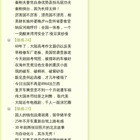
· 秦刚夫妻凭自身优势及拍马屁功夫
· 秦刚倒台，因为长得太帅！
· 厉害国不厉害，漂亮国不漂亮，相
· 美财长狼外婆晚歺vs贵州省委食堂
· 响应河南呼吁：全国一张卷，一个
· 一觉醒来湾湾安全了/蚕豆荚炒蚕
【隨感-24】
· 60年了，大陆高考作文题仍以反美
· 草根修车厂老板、美国世袭贵族老
· 今天妞妞考驾照，被撞坏的车修好
· 在海外烹煮活色生香的重庆小面
· 我的破车、破棉袄、破紫砂壶
· 眼见贵州起高楼，才几年楼塌了
· 今日法国不再是8964法兰西
· 复开车爽歪歪不到一个月就遭车祸
· 伟大国本币结算之利弊， 取代美
· 大陆近年电视剧，千人一面演艺圈
【隨感-23】
· 国人的钱包说瘪就瘪，留学猪羊变
· 25年不开车重新自驾上路有感
· 30 年前两张旧照片的北京故事
· 与自动化斗，其乐无穷！