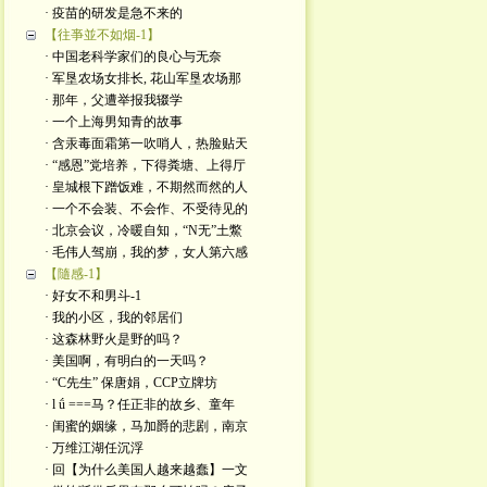
· 疫苗的研发是急不来的
【往亊並不如烟-1】
· 中国老科学家们的良心与无奈
· 军垦农场女排长, 花山军垦农场那
· 那年，父遭举报我辍学
· 一个上海男知青的故事
· 含汞毒面霜第一吹哨人，热脸贴天
· “感恩”党培养，下得粪塘、上得厅
· 皇城根下蹭饭难，不期然而然的人
· 一个不会装、不会作、不受待见的
· 北京会议，冷暖自知，“N无”土鱉
· 毛伟人驾崩，我的梦，女人第六感
【隨感-1】
· 好女不和男斗-1
· 我的小区，我的邻居们
· 这森林野火是​野的吗？
· 美国啊，有明白的一天吗？
· “C先生” 保唐娟，CCP立牌坊
· l ǘ ===马？任正非的故乡、童年
· 闺蜜的姻缘，马加爵的悲剧，南京
· 万维江湖任沉浮
· 回【为什么美国人越来越蠢】一文