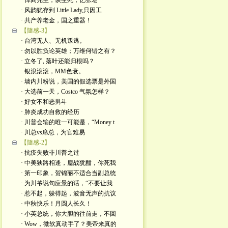
· 悼阎先生，谈生死，忆张老
· 风韵犹存到 Little Lady,只因工
· 共产养老金，国之重器！
【隨感-3】
· 台湾无人、无机叛逃。
· 勿以胜负论英雄；万维何错之有？
· 立冬了, 落叶还能归根吗？
· 银浪滚滚，MM色衰。
· 墙内川粉说，美国的假选票是外国
· 大选前一天，Costco 气氛怎样？
· 好女不和恶男斗
· 肺炎成功自救的经历
· 川普会输的唯一可能是，“Money t
· 川总vs席总，为官难易
【隨感-2】
· 抗疫失败非川普之过
· 中美狭路相逢，鏖战犹酣，你死我
· 第一印象，贺锦丽不适合当副总统
· 为川爷说句应景的话，“不要让我
· 惹不起，躲得起，波音无声的抗议
· 中秋快乐！月圆人长久！
· 小英总统，你大胆的往前走，不回
· Wow，微软真动手了？美帝来真的