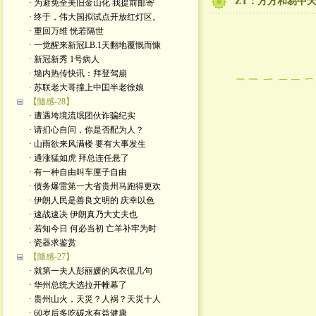
ZT：方方和易中
· 为避免全美旧金山化 我提前邮寄
· 终于，伟大国拟试点开放红灯区。
· 重回万维 恍若隔世
· 一觉醒来新冠LB.1天翻地覆慨而慷
· 新冠新秀 1号病人
· 墙内热传快讯：拜登驾崩
· 苏联老大哥撞上中囯半老徐娘
【隨感-28】
· 遭遇垮境流氓团伙诈骗纪实
· 请扪心自问，你是否配为人？
· 山雨欲来风满楼 要有大事发生
· 通涨猛如虎 拜总连任悬了
· 有一种自由叫车厘子自由
· 债务爆雷第一大省贵州马跑得更欢
· 伊朗人民是善良文明的 庆幸以色
· 速战速决 伊朗真乃大丈夫也
· 若知今日 何必当初 亡羊补牢为时
· 瓷器求鉴赏
【隨感-27】
· 就第一夫人彭丽媛的风衣侃几句
· 华州总统大选拉开帷幕了
· 贵州山火，天災？人祸？天災十人
· 60岁后多吃碳水有益健康