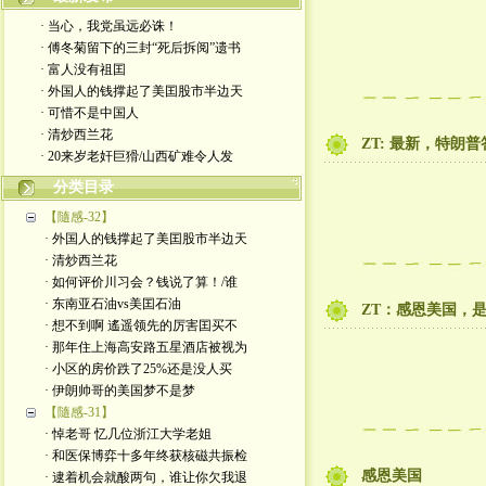
· 当心，我党虽远必诛！
· 傅冬菊留下的三封“死后拆阅”遗书
· 富人没有祖囯
· 外国人的钱撑起了美囯股市半边天
· 可惜不是中国人
· 清炒西兰花
ZT: 最新，特朗普
· 20来岁老奸巨猾/山西矿难令人发
分类目录
【隨感-32】
· 外国人的钱撑起了美囯股市半边天
· 清炒西兰花
· 如何评价川习会？钱说了算！/谁
· 东南亚石油vs美囯石油
ZT：感恩美国，
· 想不到啊 遙遥领先的厉害囯买不
· 那年住上海高安路五星酒店被视为
· 小区的房价跌了25%还是没人买
· 伊朗帅哥的美国梦不是梦
【隨感-31】
· 悼老哥 忆几位浙江大学老姐
· 和医保博弈十多年终获核磁共振检
感恩美国
· 逮着机会就酸两句，谁让你欠我退