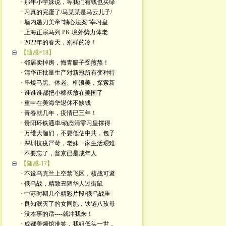
· 那年小学妹说，等我们有钱也买绿
· 习真的完蛋了/马某某是马云儿子/
· 墙内递刀美帝“轴心法案”宰习皇
· 上海正宗马列 PK 境外势力体老
· 2022年的春天，别样的冷！
【隨感=18】
· 邻居卖掉房，悔青腸子受煎熬！
· 清华正批量生产对新冠所有变种特
· 串燒马黑、体老、柳浪美，探索新
· 谁谁谁都把小棉袄放在美国了
· 重申在美海华退休不缺钱
· 青春就几年，疫情已三年！
· 贵阳环铁通車/动态清零习皇撑得
· 万维大伽们，不要低估中共，包子
· 深圳抗疫严苛，老妹一家生活艰难
· 不要忘了，普京已是成年人
【随感-17】
· 不设乌克兰上空禁飞区，核战可避
· 俄乌战，精致丑陋华人过街鼠
· 中苏时期几个精彩片段/俄乌战重
· 良知泯灭了的女同胞，铁链八孩母
· 没本事的话----就冲我来！
· 成都美领馆准签，我姐低头一世，