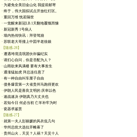
· 为避免全美旧金山化 我提前邮寄
· 终于，伟大国拟试点开放红灯区。
· 重回万维 恍若隔世
· 一觉醒来新冠LB.1天翻地覆慨而慷
· 新冠新秀 1号病人
· 墙内热传快讯：拜登驾崩
· 苏联老大哥撞上中囯半老徐娘
【隨感-28】
· 遭遇垮境流氓团伙诈骗纪实
· 请扪心自问，你是否配为人？
· 山雨欲来风满楼 要有大事发生
· 通涨猛如虎 拜总连任悬了
· 有一种自由叫车厘子自由
· 债务爆雷第一大省贵州马跑得更欢
· 伊朗人民是善良文明的 庆幸以色
· 速战速决 伊朗真乃大丈夫也
· 若知今日 何必当初 亡羊补牢为时
· 瓷器求鉴赏
【隨感-27】
· 就第一夫人彭丽媛的风衣侃几句
· 华州总统大选拉开帷幕了
· 贵州山火，天災？人祸？天災十人