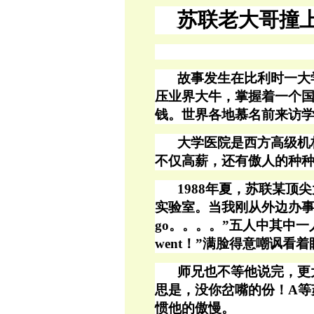
苏联老大哥撞
故事发生在比利时一大
压业界大牛，掌握着一个
钱。世界各地慕名前来访
大学医院
是西方高级机
不仅高薪，还有傲人的种
1988年夏，苏联某
实验室。当我刚从外边办事
go。。。。”五人中其中一
went！”满脸得意嘲讽看
师兄也不等他说完，更
思是，没你岔嘴的份！A等
惯他的傲慢。