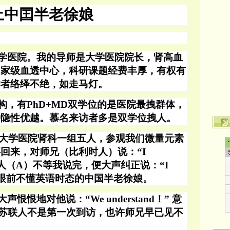
上中囯半老徐娘
学医院。我的导师是大学医院院长，肾高血
国家级血透中心，科研课题经费丰厚，有权有
学者络绎不绝，
如走马灯
。
构，有
PhD+MD双学位的是
医院
最拽群体，
种
隐性
优越。慕名来访者多是双学位拽人。
顶尖大学医院肾科一组五人，参观我们微量元素
回来，对师兄（比利时人）说：“I
人（A）不等我说完，便大声纠正说：“I
着眼前不懂英语时态的中国半老徐娘。
大声恨恨地对他说：“
We understand！” 意
苏联人不是第一次到访，也许师兄早已见不