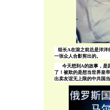
组长
A在滾之前总是洋洋
一张众人合影剪出的。
今天想到
A的故事，是
了！被欺的是想当世界皇
出卖友谊无上限的中共国