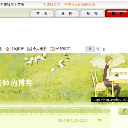
设万维读者为首页
万维读者网 -- 全球华人的精神家园
首 页
新 闻
视 频
博 客
志
控制面板
个人相册
给我留言
老师的博客
耕耘，不问收获
https://blog.creaders.net/
2024-06-12 20:02:13