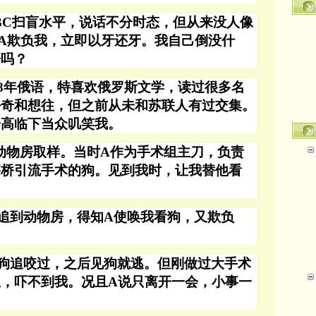
BC扫盲水平，说话不分时态，但从来没人像
A欺负我，立即以牙还牙。我自己倒没什
哥吗？
8年俄语，特喜欢俄罗斯文学，读过很多名
好奇和想往，但之前从未和苏联人有过交集。
居高临下当众叽笑我。
动物房取样。当时A作为手术组主刀，负责
搭桥引流手术的狗。见到我时，让我替他看
追到动物房，得知
A使唤我看狗，又欺负
狗追咬过，之后见狗就逃。但刚做过大手术
里，吓不到我。况且
A说只离开一会，小事一