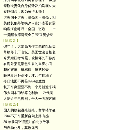
· 海外同学被墙内网管软埋了，虽远
· 秦刚夫妻凭自身优势及拍马屁功夫
· 秦刚倒台，因为长得太帅！
· 厉害国不厉害，漂亮国不漂亮，相
· 美财长狼外婆晚歺vs贵州省委食堂
· 响应河南呼吁：全国一张卷，一个
· 一觉醒来湾湾安全了/蚕豆荚炒蚕
【隨感-24】
· 60年了，大陆高考作文题仍以反美
· 草根修车厂老板、美国世袭贵族老
· 今天妞妞考驾照，被撞坏的车修好
· 在海外烹煮活色生香的重庆小面
· 我的破车、破棉袄、破紫砂壶
· 眼见贵州起高楼，才几年楼塌了
· 今日法国不再是8964法兰西
· 复开车爽歪歪不到一个月就遭车祸
· 伟大国本币结算之利弊， 取代美
· 大陆近年电视剧，千人一面演艺圈
【隨感-23】
· 国人的钱包说瘪就瘪，留学猪羊变
· 25年不开车重新自驾上路有感
· 30 年前两张旧照片的北京故事
· 与自动化斗，其乐无穷！