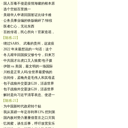
· 国人百毒不侵是疫情海啸的根本原
· 选个空姐百里挑一
· 美籍华人申请回国签证比绿卡难
· 公务员事业编的铁饭碗碎了/悼歿
· 医者仁心，无论东西
· 百姓传谣，民心所向！官家造谣，
【随感-22】
· 绕过SARS、 武毒的贵州，这波疫
· 2022 年末最想说的一句话：这个
· 冬儿艰辛回国探父慘兮兮，归来万
· 中共国才出虎口又入狼窝/包子拨
· 伊朗 vs 美国，最文明的一场国际
· 川粉是正常人吗/全世界最爱钱的
· 坊间传，孟晚舟是毛伟人和其母孟
· 包子战狼外交耍泼G20，活该世界
· 包子战狼外交耍泼G20，活该世界
· 解封是向习近平清零表忠、使进一
【随感-21】
· 为中国新时代政府转个贴
· 我从英磅一年定存利率13% 挖到第
· 国内敌对势力屡屡借普京之口灭我
· 忆闺蜜，谈生后事，呼吁放宽安乐