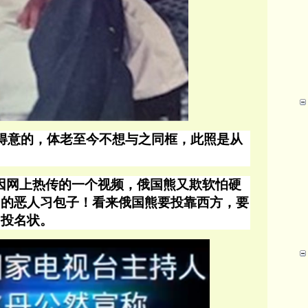
得意的，体老至今不想与之同框，此照是从
因网上热传的一个视频，俄国熊又欺软怕硬
帝的恶人习包子！看来俄国熊要投靠西方，要
当投名状。