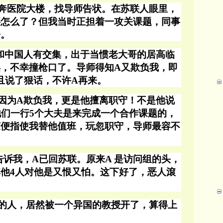
奔医院大楼，找导师告状。在苏联人眼里，
事怎么了？但我当时正担着一攻关课题，同事
盼。
和中国人有交集，出于当惯老大哥的居高临
唤，不幸撞枪口了。导师得知
A又欺负我，即
且说了狠话，不许A再来。
因为A欺负我，更是他擅离职守！不是他说
他们一行5个大夫是来完成一个合作课题的，
随便指使我替他值班，玩忽职守，导师最容不
告诉我，A已回苏联。原来A 是访问组的头，
他4人对他是又恨又怕。
这下好了，恶人滾
的人，居然被一个异国的教授开了，算得上