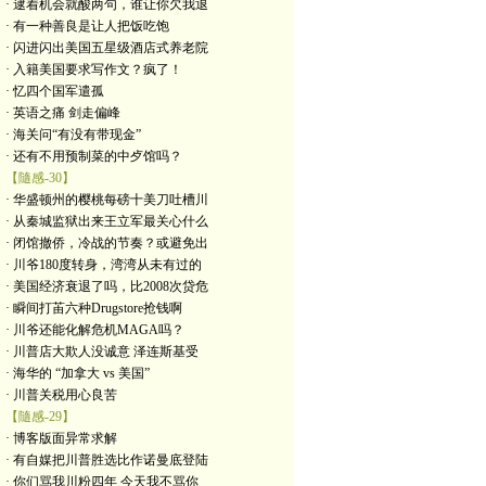
· 逮着机会就酸两句，谁让你欠我退
· 有一种善良是让人把饭吃饱
· 闪进闪出美国五星级酒店式养老院
· 入籍美国要求写作文？疯了！
· 忆四个国军遣孤
· 英语之痛 剑走偏峰
· 海关问“有没有带现金”
· 还有不用预制菜的中歺馆吗？
【隨感-30】
· 华盛顿州的樱桃每磅十美刀吐槽川
· 从秦城监狱出来王立军最关心什么
· 闭馆撤侨，冷战的节奏？或避免出
· 川爷180度转身，湾湾从未有过的
· 美国经济衰退了吗，比2008次贷危
· 瞬间打苖六种Drugstore抢钱啊
· 川爷还能化解危机MAGA吗？
· 川普店大欺人没诚意 泽连斯基受
· 海华的 “加拿大 vs 美国”
· 川普关税用心良苦
【隨感-29】
· 博客版面异常求解
· 有自媒把川普胜选比作诺曼底登陆
· 你们骂我川粉四年 今天我不骂你