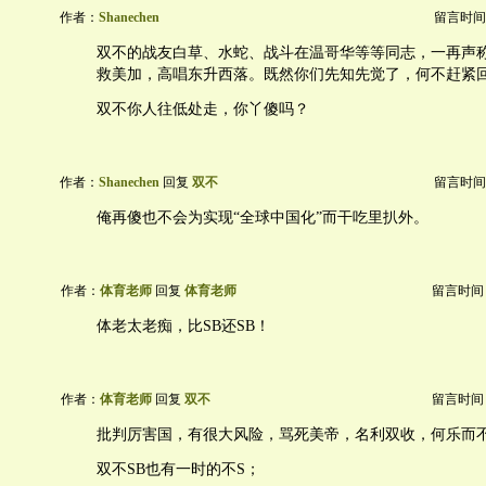
作者：
Shanechen
留言时间：20
双不的战友白草、水蛇、战斗在温哥华等等同志，一再声
救美加，高唱东升西落。既然你们先知先觉了，何不赶紧
双不你人往低处走，你丫傻吗？
作者：
Shanechen
回复
双不
留言时间：20
俺再傻也不会为实现“全球中国化”而干吃里扒外。
作者：
体育老师
回复
体育老师
留言时间：20
体老太老痴，比SB还SB！
作者：
体育老师
回复
双不
留言时间：20
批判厉害国，有很大风险，骂死美帝，名利双收，何乐而
双不SB也有一时的不S；