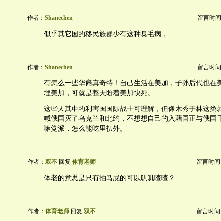
作者：
Shanechen
留言时间：20
似乎其它国的移民族群少有这种臭毛病，
作者：
Shanechen
留言时间：20
有怎么一些华裔真奇特！自己生活在美加，子孙后代也在
埋美加，可就是整天盼着美加快死。
这些人其中的利害国国际战士可理解，但像木秀于林这类
喊俄国灭了乌克兰和北约，不想想自己的入藉国正与俄国
嘛党派，怎么能吃里扒外。
作者：
双不
回复
体育老师
留言时间：20
体老的意思是只有拍马屁的可以叽叽喳喳？
作者：
体育老师
回复
双不
留言时间：20