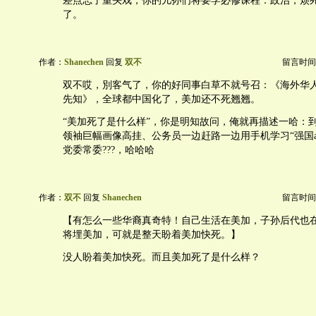
差点忘了重头戏，你的儿孙们将要学必修课程：政治，烦
了。
作者：
Shanechen
回复
双不
留言时间：20
双不哎，別客气了，你的好同事白草不就号召：《海外华
先知》，全球都中国化了，美加还不死翘翘。
“美加死了是什么样”，你是明知故问，俺就再描述一哈：
领袖巨幅画像高挂、公务员一边赶路一边用手机学习“强国ap
党委常委???，哈哈哈
作者：
双不
回复
Shanechen
留言时间：20
【有怎么一些华裔真奇特！自己生活在美加，子孙后代也
将埋美加，可就是整天盼着美加快死。】
没人盼着美加快死。而且美加死了是什么样？