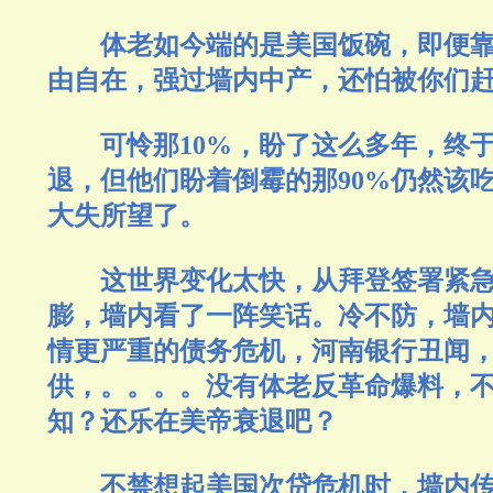
体老如今端的是美国饭碗，即便
由自在，强过墙内中产，还怕被你们
可怜那
10%，盼了这么多年，终
退，但他们盼着倒霉的那90%仍然该
大失所望了。
这世界变化太快，从拜登签署紧
膨，墙内看了一阵笑话。冷不防，墙
情更严重的债务危机，
河南
银行丑闻
供，。。。。没有体老反革命爆料，不
知？还乐在美帝衰退吧？
不禁想起美国次贷危机时，墙内