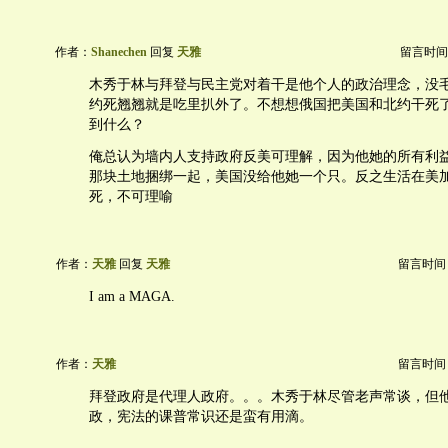
作者：
Shanechen
回复
天雅
留言时间：20
木秀于林与拜登与民主党对着干是他个人的政治理念，没
约死翘翘就是吃里扒外了。不想想俄国把美国和北约干死
到什么？
俺总认为墙内人支持政府反美可理解，因为他她的所有利
那块土地捆绑一起，美国没给他她一个只。反之生活在美
死，不可理喻
作者：
天雅
回复
天雅
留言时间：20
I am a MAGA.
作者：
天雅
留言时间：20
拜登政府是代理人政府。。。木秀于林尽管老声常谈，但
政，宪法的课普常识还是蛮有用滴。