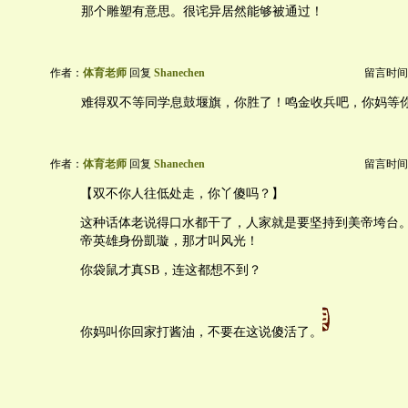
那个雕塑有意思。很诧异居然能够被通过！
作者：
体育老师
回复
Shanechen
留言时间：20
难得双不等同学息鼓堰旗，你胜了！鸣金收兵吧，你妈等
作者：
体育老师
回复
Shanechen
留言时间：20
【双不你人往低处走，你丫傻吗？】
这种话体老说得口水都干了，人家就是要坚持到美帝垮台
帝英雄身份凱璇，那才叫风光！
你袋鼠才真SB，连这都想不到？
你妈叫你回家打酱油，不要在这说傻活了。