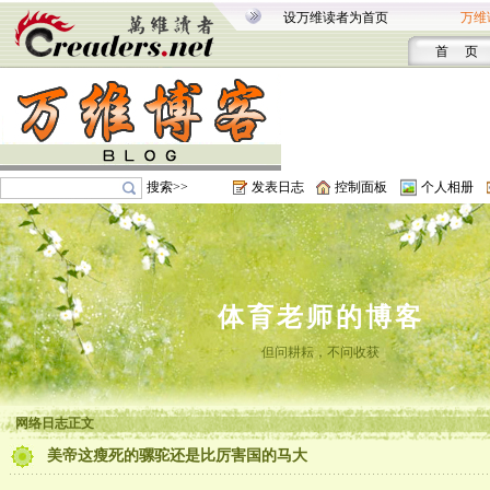
设万维读者为首页
万维
首 页
搜索>>
发表日志
控制面板
个人相册
体育老师的博客
但问耕耘，不问收获
网络日志正文
美帝这瘦死的骡驼还是比厉害国的马大