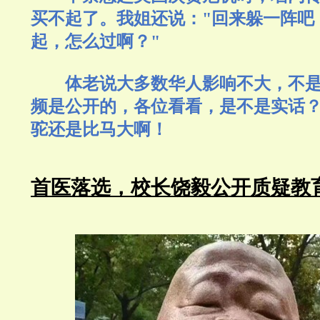
买不起了。我姐还说："回来躲一阵吧
起，怎么过啊？"
体老说大多数华人影响不大，不
频是公开的，各位看看，是不是实话
驼还是比马大啊！
首医落选，校长饶毅公开质疑教