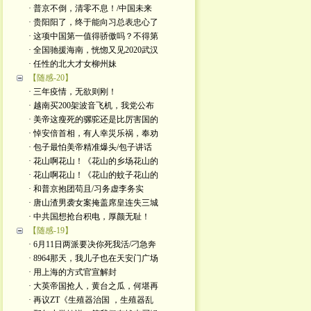
· 普京不倒，清零不息！/中国未来
· 贵阳阳了，终于能向习总表忠心了
· 这项中国第一值得骄傲吗？不得第
· 全国驰援海南，恍惚又见2020武汉
· 任性的北大才女柳州妹
【随感-20】
· 三年疫情，无欲则刚！
· 越南买200架波音飞机，我党公布
· 美帝这瘦死的骡驼还是比厉害国的
· 悼安倍首相，有人幸災乐祸，奉劝
· 包子最怕美帝精准爆头/包子讲话
· 花山啊花山！《花山的乡场花山的
· 花山啊花山！《花山的蚊子花山的
· 和普京抱团苟且/习务虚李务实
· 唐山渣男袭女案掩盖席皇连失三城
· 中共国想抢台积电，厚颜无耻！
【随感-19】
· 6月11日两派要决你死我活/刁急奔
· 8964那天，我儿子也在天安门广场
· 用上海的方式官宣解封
· 大英帝国抢人，黄台之瓜，何堪再
· 再议ZT《生殖器治国 ，生殖器乱