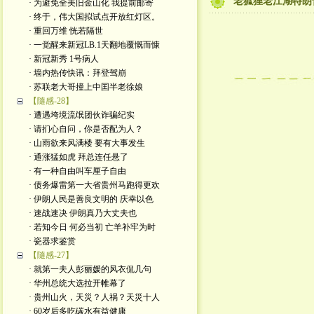
老狐狸老江湖特朗
· 为避免全美旧金山化 我提前邮寄
· 终于，伟大国拟试点开放红灯区。
· 重回万维 恍若隔世
· 一觉醒来新冠LB.1天翻地覆慨而慷
· 新冠新秀 1号病人
· 墙内热传快讯：拜登驾崩
· 苏联老大哥撞上中囯半老徐娘
【隨感-28】
· 遭遇垮境流氓团伙诈骗纪实
· 请扪心自问，你是否配为人？
· 山雨欲来风满楼 要有大事发生
· 通涨猛如虎 拜总连任悬了
· 有一种自由叫车厘子自由
· 债务爆雷第一大省贵州马跑得更欢
· 伊朗人民是善良文明的 庆幸以色
· 速战速决 伊朗真乃大丈夫也
· 若知今日 何必当初 亡羊补牢为时
· 瓷器求鉴赏
【隨感-27】
· 就第一夫人彭丽媛的风衣侃几句
· 华州总统大选拉开帷幕了
· 贵州山火，天災？人祸？天災十人
· 60岁后多吃碳水有益健康