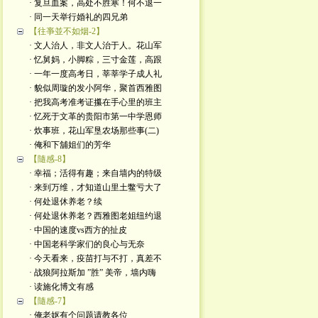
· 复旦血案，高处不胜寒！何不退一
· 同一天举行婚礼的四兄弟
【往亊並不如烟-2】
· 文人治人，非文人治于人。花山军
· 忆舅妈，小脚粽，三寸金莲，高跟
· 一年一度高考日，莘莘学子成人礼
· 貌似周璇的发小阿华，聚首西雅图
· 把我高考准考证攥在手心里的班主
· 忆死于文革的贵阳市第一中学恩师
· 炊事班，花山军垦农场那些事(二)
· 俺和下舖姐们的芳华
【隨感-8】
· 幸福；活得有趣；来自墙内的特级
· 来到万维，才知道山里土鳖亏大了
· 何处退休养老？续
· 何处退休养老？西雅图老姐纽约退
· 中国的速度vs西方的扯皮
· 中国老科学家们的良心与无奈
· 今天看来，疫苗打与不打，真差不
· 战狼阿拉斯加 ”胜” 美帝，墙内嗨
· 读施化博文有感
【隨感-7】
· 俺老妪有个问题请教各位