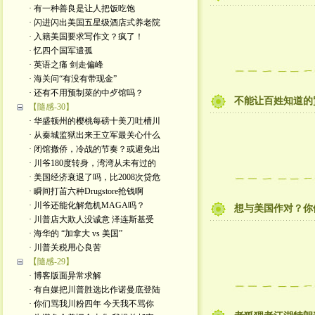
· 有一种善良是让人把饭吃饱
· 闪进闪出美国五星级酒店式养老院
· 入籍美国要求写作文？疯了！
· 忆四个国军遣孤
· 英语之痛 剑走偏峰
· 海关问“有没有带现金”
· 还有不用预制菜的中歺馆吗？
不能让百姓知道的
【隨感-30】
· 华盛顿州的樱桃每磅十美刀吐槽川
· 从秦城监狱出来王立军最关心什么
· 闭馆撤侨，冷战的节奏？或避免出
· 川爷180度转身，湾湾从未有过的
· 美国经济衰退了吗，比2008次贷危
· 瞬间打苖六种Drugstore抢钱啊
· 川爷还能化解危机MAGA吗？
想与美国作对？你
· 川普店大欺人没诚意 泽连斯基受
· 海华的 “加拿大 vs 美国”
· 川普关税用心良苦
【隨感-29】
· 博客版面异常求解
· 有自媒把川普胜选比作诺曼底登陆
· 你们骂我川粉四年 今天我不骂你