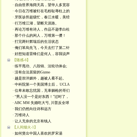
· 自由世界海阔天高，望华人多宽容
· 今日在万维被钉在毛粉耻辱柱上的
· 牙医诊所超级忙，春江水暖，美经
· 行万维江湖，望断天涯路。
· 再论万维有诗人，作品不逊李白杜
· 那个什么的闲人，万维第一儍！
· 打完两针辉瑞后的生活状态
· 俺们笨烏先飞，今天去打了第二针
· 好想知道雷锋们是何人，容我说声
【随感-6】
· 练平甩功、八段锦、法轮功体会;
· 没有合法居留的Gizmo
· 越是崇洋媚外，越被人看不起。
· 中科院第一个美国博士后， UCLA
· 位卑未敢忘忧国，无辜躺枪的哥们
· “男人没一个是好东西！”过时了，
· ABC MM 失婚吃大亏, 川普反全球
· 我们仍然向往诗和远方
· 万维诗人
· 让人无奈的北京有钱人
【人间烟火-1】
· 如何煲出中国人喜欢的罗宋湯