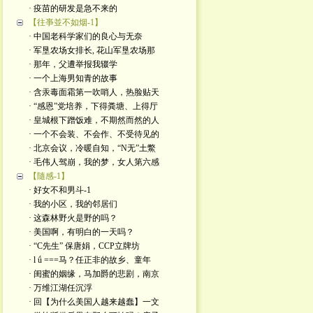
· 疫苗的研发是急不来的
【往亊並不如烟-1】
· 中国老科学家们的良心与无奈
· 军垦农场女排长, 花山军垦农场那
· 那年，父遭举报我辍学
· 一个上海男知青的故事
· 含汞毒面霜第一吹哨人，热脸贴天
· “感恩”党培养，下得粪塘、上得厅
· 皇城根下蹭饭难，不期然而然的人
· 一个不会装、不会作、不受待见的
· 北京会议，冷暖自知，“N无”土鱉
· 毛伟人驾崩，我的梦，女人第六感
【隨感-1】
· 好女不和男斗-1
· 我的小区，我的邻居们
· 这森林野火是​野的吗？
· 美国啊，有明白的一天吗？
· “C先生” 保唐娟，CCP立牌坊
· l ǘ ===马？任正非的故乡、童年
· 闺蜜的姻缘，马加爵的悲剧，南京
· 万维江湖任沉浮
· 回【为什么美国人越来越蠢】一文