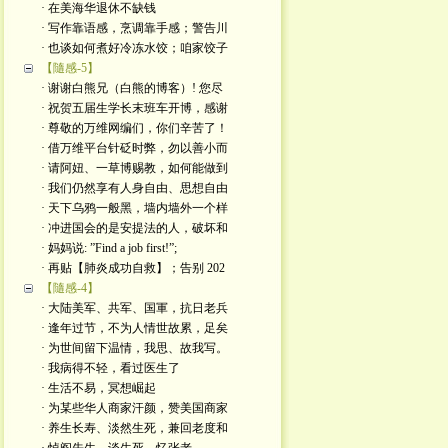
· 在美海华退休不缺钱
· 写作靠语感，烹调靠手感；警告川
· 也谈如何煮好冷冻水饺；咱家饺子
【隨感-5】
· 谢谢白熊兄（白熊的博客）! 您尽
· 祝贺五届生学长末班车开博，感谢
· 尊敬的万维网编们，你们辛苦了！
· 借万维平台针砭时弊，勿以善小而
· 请阿妞、一草博赐教，如何能做到
· 我们仍然享有人身自由、思想自由
· 天下乌鸦一般黑，墙内墙外一个样
· 冲进国会的是安提法的人，破坏和
· 妈妈说: ”Find a job first!”;
· 再贴【肺炎成功自救】；告别 202
【隨感-4】
· 大陆美军、共军、国軍，抗日老兵
· 逢年过节，不为人情世故累，足矣
· 为世间留下温情，我思、故我写。
· 我病得不轻，看过医生了
· 生活不易，冥想崛起
· 为某些华人商家汗颜，赞美国商家
· 养生长寿、淡然生死，兼回老度和