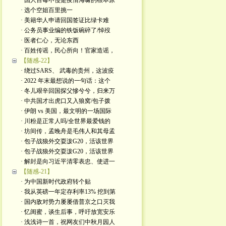
· 国人百毒不侵是疫情海啸的根本原
· 选个空姐百里挑一
· 美籍华人申请回国签证比绿卡难
· 公务员事业编的铁饭碗碎了/悼歿
· 医者仁心，无论东西
· 百姓传谣，民心所向！官家造谣，
【随感-22】
· 绕过SARS、 武毒的贵州，这波疫
· 2022 年末最想说的一句话：这个
· 冬儿艰辛回国探父慘兮兮，归来万
· 中共国才出虎口又入狼窝/包子拨
· 伊朗 vs 美国，最文明的一场国际
· 川粉是正常人吗/全世界最爱钱的
· 坊间传，孟晚舟是毛伟人和其母孟
· 包子战狼外交耍泼G20，活该世界
· 包子战狼外交耍泼G20，活该世界
· 解封是向习近平清零表忠、使进一
【随感-21】
· 为中国新时代政府转个贴
· 我从英磅一年定存利率13% 挖到第
· 国内敌对势力屡屡借普京之口灭我
· 忆闺蜜，谈生后事，呼吁放宽安乐
· 浅浅诗一首，祝网友们中秋月园人