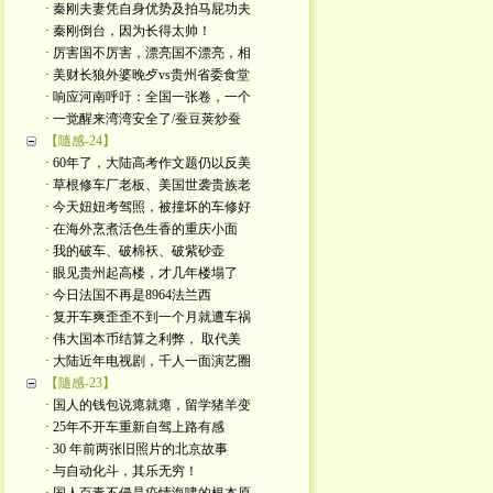
· 秦刚夫妻凭自身优势及拍马屁功夫
· 秦刚倒台，因为长得太帅！
· 厉害国不厉害，漂亮国不漂亮，相
· 美财长狼外婆晚歺vs贵州省委食堂
· 响应河南呼吁：全国一张卷，一个
· 一觉醒来湾湾安全了/蚕豆荚炒蚕
【隨感-24】
· 60年了，大陆高考作文题仍以反美
· 草根修车厂老板、美国世袭贵族老
· 今天妞妞考驾照，被撞坏的车修好
· 在海外烹煮活色生香的重庆小面
· 我的破车、破棉袄、破紫砂壶
· 眼见贵州起高楼，才几年楼塌了
· 今日法国不再是8964法兰西
· 复开车爽歪歪不到一个月就遭车祸
· 伟大国本币结算之利弊， 取代美
· 大陆近年电视剧，千人一面演艺圈
【隨感-23】
· 国人的钱包说瘪就瘪，留学猪羊变
· 25年不开车重新自驾上路有感
· 30 年前两张旧照片的北京故事
· 与自动化斗，其乐无穷！