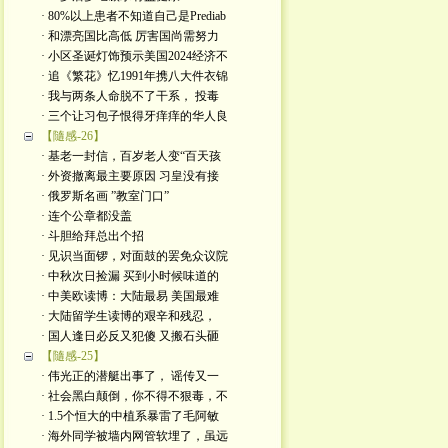
· 80%以上患者不知道自己是Prediab
· 和漂亮国比高低 厉害国尚需努力
· 小区圣诞灯饰预示美国2024经济不
· 追《繁花》忆1991年携八大件衣锦
· 我与两条人命脱不了干系， 投毒
· 三个让习包子恨得牙痒痒的华人良
【隨感-26】
· 基老一封信，百岁老人变“百天孩
· 外资撤离最主要原因 习皇没有接
· 俄罗斯名画 ”教室门口”
· 连个公章都没盖
· 斗胆给拜总出个招
· 见识当面锣，对面鼓的罢免众议院
· 中秋次日捡漏 买到小时候味道的
· 中美欧读博：大陆最易 美国最难
· 大陆留学生读博的艰辛和残忍，
· 国人逢日必反又犯傻 又搬石头砸
【隨感-25】
· 伟光正的潜艇出事了， 谣传又一
· 社会黑白颠倒，你不得不狠毒，不
· 1.5个恒大的中植系暴雷了毛阿敏
· 海外同学被墙内网管软埋了，虽远