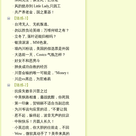
· 悼阎先生，谈生死，忆张老
· 风韵犹存到 Little Lady,只因工
· 共产养老金，国之重器！
【隨感-3】
· 台湾无人、无机叛逃。
· 勿以胜负论英雄；万维何错之有？
· 立冬了, 落叶还能归根吗？
· 银浪滚滚，MM色衰。
· 墙内川粉说，美国的假选票是外国
· 大选前一天，Costco 气氛怎样？
· 好女不和恶男斗
· 肺炎成功自救的经历
· 川普会输的唯一可能是，“Money t
· 川总vs席总，为官难易
【隨感-2】
· 抗疫失败非川普之过
· 中美狭路相逢，鏖战犹酣，你死我
· 第一印象，贺锦丽不适合当副总统
· 为川爷说句应景的话，“不要让我
· 惹不起，躲得起，波音无声的抗议
· 中秋快乐！月圆人长久！
· 小英总统，你大胆的往前走，不回
· Wow，微软真动手了？美帝来真的