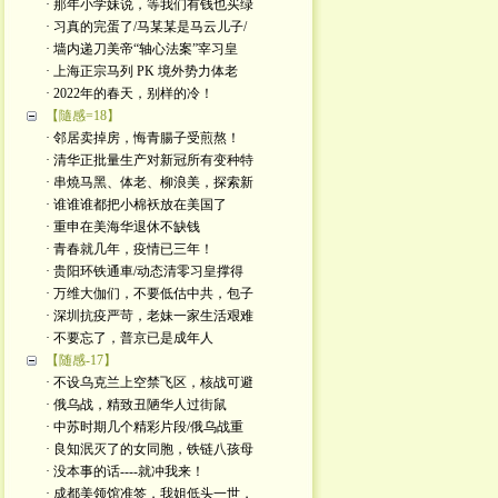
· 那年小学妹说，等我们有钱也买绿
· 习真的完蛋了/马某某是马云儿子/
· 墙内递刀美帝“轴心法案”宰习皇
· 上海正宗马列 PK 境外势力体老
· 2022年的春天，别样的冷！
【隨感=18】
· 邻居卖掉房，悔青腸子受煎熬！
· 清华正批量生产对新冠所有变种特
· 串燒马黑、体老、柳浪美，探索新
· 谁谁谁都把小棉袄放在美国了
· 重申在美海华退休不缺钱
· 青春就几年，疫情已三年！
· 贵阳环铁通車/动态清零习皇撑得
· 万维大伽们，不要低估中共，包子
· 深圳抗疫严苛，老妹一家生活艰难
· 不要忘了，普京已是成年人
【随感-17】
· 不设乌克兰上空禁飞区，核战可避
· 俄乌战，精致丑陋华人过街鼠
· 中苏时期几个精彩片段/俄乌战重
· 良知泯灭了的女同胞，铁链八孩母
· 没本事的话----就冲我来！
· 成都美领馆准签，我姐低头一世，