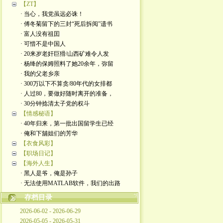
【ZT】
· 当心，我党虽远必诛！
· 傅冬菊留下的三封“死后拆阅”遗书
· 富人没有祖囯
· 可惜不是中国人
· 20来岁老奸巨猾/山西矿难令人发
· 杨绛的保姆照料了她20余年，弥留
· 我的父老乡亲
· 300万以下不算贪/80年代的女排都
· 人过80，要做好随时离开的准备，
· 30分钟捻清太子党的权斗
【情感秘语】
· 40年归来，第一批出国留学生已经
· 俺和下舖姐们的芳华
【衣食风彩】
【职场日记】
【海外人生】
· 黑人是爷，俺是孙子
· 无法使用MATLAB软件，我们的出路
存档目录
2026-06-02 - 2026-06-29
2026-05-05 - 2026-05-31