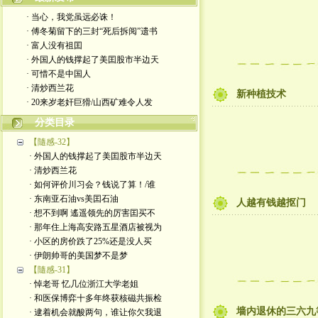
· 当心，我党虽远必诛！
· 傅冬菊留下的三封“死后拆阅”遗书
· 富人没有祖囯
· 外国人的钱撑起了美囯股市半边天
· 可惜不是中国人
· 清炒西兰花
新种植技术
· 20来岁老奸巨猾/山西矿难令人发
分类目录
【隨感-32】
· 外国人的钱撑起了美囯股市半边天
· 清炒西兰花
· 如何评价川习会？钱说了算！/谁
· 东南亚石油vs美囯石油
人越有钱越抠门
· 想不到啊 遙遥领先的厉害囯买不
· 那年住上海高安路五星酒店被视为
· 小区的房价跌了25%还是没人买
· 伊朗帅哥的美国梦不是梦
【隨感-31】
· 悼老哥 忆几位浙江大学老姐
· 和医保博弈十多年终获核磁共振检
墙内退休的三六九
· 逮着机会就酸两句，谁让你欠我退