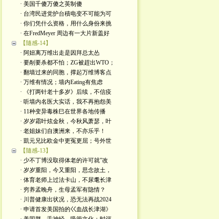
· 美国千傻万傻之英制傻
· 台湾民进党护台積电变不可能为可
· 你们凭什么资格，用什么身份来挑
· 在FredMeyer 周边有一大片新盖好
【隨感-14】
· 阿妞离万维出走是因拜总太怂
· 要剮要杀都不怕；ZG被趕出WTO；
· 翻墙过来的同胞，撑起万维博客点
· 万维有情况；墙内Eating有焦虑
· 《打两针老十多岁》后续，不信疫
· 听墙内名医大实话，我不再抱怨美
· 11种变异毒株巳在世界各地传播
· 岁岁霜叶炫金秋，今秋风萧瑟，叶
· 老姐妹们自澳洲来，不亦乐乎！
· 凱元兄比欧金中更冤更屈；号外世
【隨感-13】
· 少不丁博没取得体老的许可就”改
· 岁岁重阳，今又重阳，思念故土，
· 体育老师上过法卡山，不尿耄长津
· 穷养孟晚舟，生母孟军有隐情？
· 川普健康出状况，恐无法再战2024
· 申请首发美国拍的巜血战长津湖》