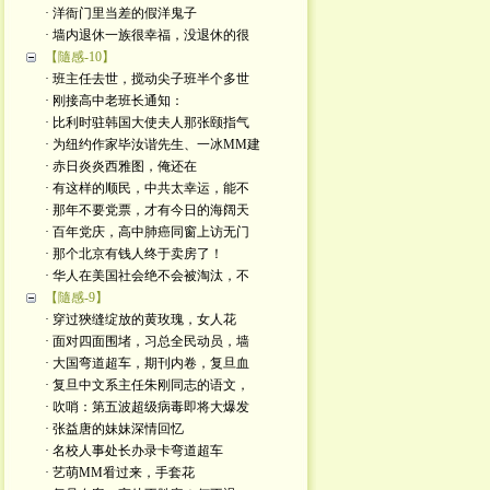
· 洋衙门里当差的假洋鬼子
· 墙内退休一族很幸福，没退休的很
【隨感-10】
· 班主任去世，搅动尖子班半个多世
· 刚接高中老班长通知：
· 比利时驻韩国大使夫人那张颐指气
· 为纽约作家毕汝谐先生、一冰MM建
· 赤日炎炎西雅图，俺还在
· 有这样的顺民，中共太幸运，能不
· 那年不要党票，才有今日的海阔天
· 百年党庆，高中肺癌同窗上访无门
· 那个北京有钱人终于卖房了！
· 华人在美国社会绝不会被淘汰，不
【隨感-9】
· 穿过狹缝绽放的黄玫瑰，女人花
· 面对四面围堵，习总全民动员，墙
· 大国弯道超车，期刊内卷，复旦血
· 复旦中文系主任朱刚同志的语文，
· 吹哨：第五波超级病毒即将大爆发
· 张益唐的妹妹深情回忆
· 名校人事处长办录卡弯道超车
· 艺萌MM㸔过来，手套花