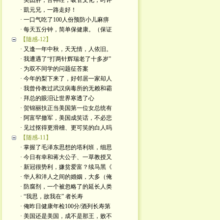
· 美囯胖，舌神经，吸管文化；时评
· 凱元兄，一路走好！
· 一口气吃了100人份预防小儿麻痹
· 每天五分钟，简单保健康。（保证
【隨感-12】
· 又逢一年中秋，天无情，人依旧。
· 我遭遇了“打两针辉瑞老了十多岁”
· 为双不同学的问题征荅案
· 今年的梨下来了，好邻居一家却人
· 我曾伶教过武汉病毒所的无赖和霸
· 拜总的眼泪让世界寒透了心
· 贺锦丽扶正当美国第一位女总统有
· 阿富罕撤军，美国成笑话，不必悲
· 见过抠得更滑稽、更可笑的白人吗
【随感-11】
· 掌握了毛泽东思想的塔利班，细思
· 今日有幸和蒋大公子、一草教授又
· 新冠很势利，嫌贫爱富？续马黑《
· 华人和洋人之间的婚姻，大多（俺
· 防腐剂，一个被忽略了的延长人类
· “我思，故我在” 者长寿
· 俺昨日健康年检100分/酒列长寿第
· 美国还是美国，成不是那王，败不