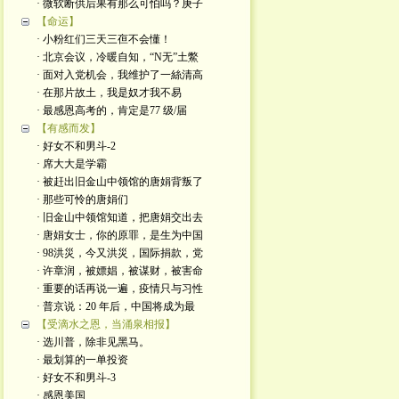
· 微软断供后果有那么可怕吗？庚子
【命运】
· 小粉红们三天三亱不会懂！
· 北京会议，冷暖自知，“N无”土鱉
· 面对入党机会，我维护了一絲清高
· 在那片故土，我是奴才我不易
· 最感恩高考的，肯定是77 级/届
【有感而发】
· 好女不和男斗-2
· 席大大是学霸
· 被赶出旧金山中领馆的唐娟背叛了
· 那些可怜的唐娟们
· 旧金山中领馆知道，把唐娟交出去
· 唐娟女士，你的原罪，是生为中国
· 98洪災，今又洪災，国际捐款，党
· 许章润，被嫖娼，被谋财，被害命
· 重要的话再说一遍，疫情只与习性
· 普京说：20 年后，中国将成为最
【受滴水之恩，当涌泉相报】
· 选川普，除非见黑马。
· 最划算的一单投资
· 好女不和男斗-3
· 感恩美国