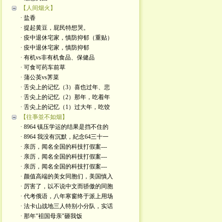
【人间烟火】
· 盐香
· 提起黄豆，屁民特想哭。
· 疫中退休宅家，慎防抑郁（重贴）
· 疫中退休宅家，慎防抑郁
· 有机vs非有机食品、保健品
· 可食可药车前草
· 蒲公英vs荠菜
· 舌尖上的记忆（3）喜也过年、悲
· 舌尖上的记忆（2）那年，吃着年
· 舌尖上的记忆（1）过大年，吃饺
【往亊並不如烟】
· 8964 镇压学运的结果是挡不住的
· 8964 我没有沉默，紀念64三十一
· 亲历，闻名全国的科技打假案---
· 亲历，闻名全国的科技打假案---
· 亲历，闻名全国的科技打假案---
· 颜值高端的美女同胞们，美国慎入
· 厉害了，以不说中文而骄傲的同胞
· 代考俄语，八年寒窗终于派上用场
· 法卡山战地三人特别小分队，实话
· 那年"袓国母亲"砸我饭