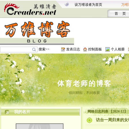
设万维读者为首页
万维
首 页
搜索>>
发表日志
控制面板
个人相册
体育老师的博客
但问耕耘，不问收获
网络日志列表 【2024-12】
我的名片
访台一周归来的女