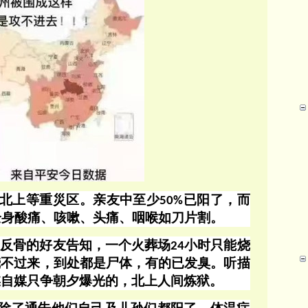
北上等重災区。亲友中至少
已阳了，而
50%
全身酸痛、咳嗽、头痛、咽喉如刀片割。
身反骨的好友告知，一个火葬场
小时只能烧
24
烧不过来，到处都是尸体，有的已发臭。听描
媒自媒只争朝夕爆光的，北上人间炼狱。