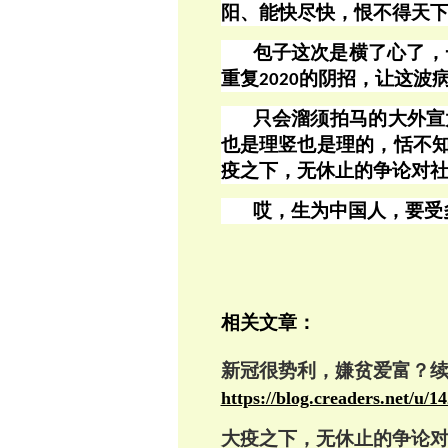
阳、能快尽快，恨不得天
包子这次是横了心了，
重复
的阴招，让这波
2020
只会溜须拍马的大外宣
也是理竖也是理的，恬不
疫之下，无休止的争论对社
哎，生为中国人，要受
相关文章：
新冠很势利，嫌贫爱富？
https://blog.creaders.net/u/
大疫之下，无休止的争论