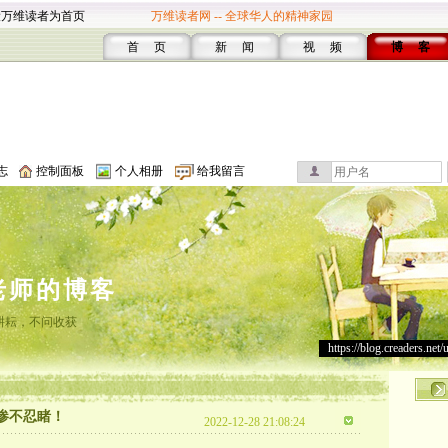
设万维读者为首页
万维读者网 -- 全球华人的精神家园
首 页
新 闻
视 频
博 客
志
控制面板
个人相册
给我留言
老师的博客
耕耘，不问收获
https://blog.creaders.net/
情惨不忍睹！
2022-12-28 21:08:24