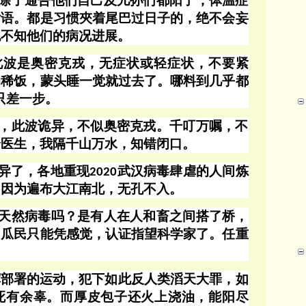
除了通告他们自己及儿孙们都阳了，体温症
话语。都是习惯夾着尾巴过日子的，绝不会妄
也不知他们的病况进展。
此波是奥密克戎，无症状或轻症状，不要紧
的稀饭，蒙头睡一觉就过去了。哪料到几乎都
只差一步
。
，此波诡异，不似奥密克戎。千叮万嘱，不
个医生，我隔千山万水，知错闭口。
异了，各地重现
武汉病毒肆虐的人间炼
2020
！因为遍布大江南北，无孔不入。
天然病毒吗？是有人在人和畜之间搭了桥，
们瓜民只能凭感觉，认证指望科学家了。任重
挥部署的运动，犯下如此反人类滔天大罪，如
死有余辜。而厚皮包子还火上浇油，能阳尽