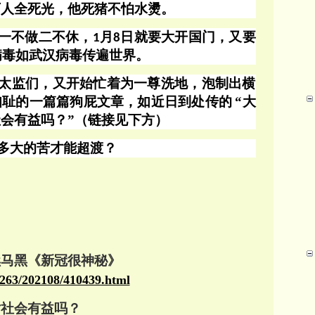
下人全死光，他死猪不怕水燙。
一不做二不休，
月
日就要大开国门，又要
1
8
病毒如武汉病毒传遍世界。
太监们，又开始忙着为一尊洗地，泡制出横
知耻的一篇篇狗屁文章，如近日到处传的
“大
会有益吗？”（链接见下方）
多大的苦才能超渡？
续马黑《新冠很神秘》
14263/202108/410439.html
对社会有益吗？