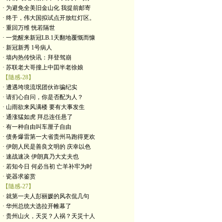
· 为避免全美旧金山化 我提前邮寄
· 终于，伟大国拟试点开放红灯区。
· 重回万维 恍若隔世
· 一觉醒来新冠LB.1天翻地覆慨而慷
· 新冠新秀 1号病人
· 墙内热传快讯：拜登驾崩
· 苏联老大哥撞上中囯半老徐娘
【隨感-28】
· 遭遇垮境流氓团伙诈骗纪实
· 请扪心自问，你是否配为人？
· 山雨欲来风满楼 要有大事发生
· 通涨猛如虎 拜总连任悬了
· 有一种自由叫车厘子自由
· 债务爆雷第一大省贵州马跑得更欢
· 伊朗人民是善良文明的 庆幸以色
· 速战速决 伊朗真乃大丈夫也
· 若知今日 何必当初 亡羊补牢为时
· 瓷器求鉴赏
【隨感-27】
· 就第一夫人彭丽媛的风衣侃几句
· 华州总统大选拉开帷幕了
· 贵州山火，天災？人祸？天災十人