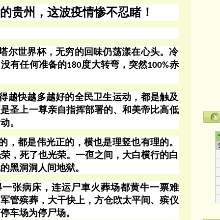
的贵州，
这波疫情
惨不忍睹！
塔尔世界杯，无穷的回味仍荡漾在心头。冷
，没有任何准备的
度大转弯，突然
赤
180
100%
得越快越多越好的全民卫生运动，都是触及
更是圣上一尊亲自指挥部署的、和美帝比高低
运动。
的，都是伟光正的，横也是理竖也有理的。
光荣，死了也光荣。一亱之间，大白横行的白
魅的黑洞洞人间地狱。
得一张病床，连运尸車火葬场都黄牛一票难
，军管殡葬，大干快上，方仓㰝太平间、殡仪
下停车场为停尸场。