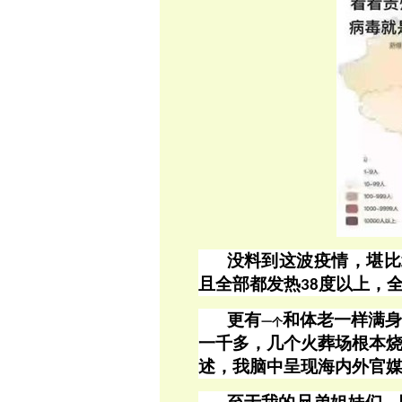
没料到这波疫情，堪比
且全部都发热
度以上，
38
更有
和体老一样满
一个
一千多，几个火葬场根本
述，我脑中呈现海内外官