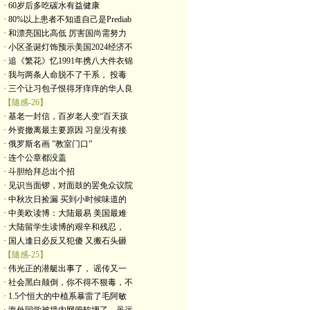
· 60岁后多吃碳水有益健康
· 80%以上患者不知道自己是Prediab
· 和漂亮国比高低 厉害国尚需努力
· 小区圣诞灯饰预示美国2024经济不
· 追《繁花》忆1991年携八大件衣锦
· 我与两条人命脱不了干系， 投毒
· 三个让习包子恨得牙痒痒的华人良
【隨感-26】
· 基老一封信，百岁老人变“百天孩
· 外资撤离最主要原因 习皇没有接
· 俄罗斯名画 ”教室门口”
· 连个公章都没盖
· 斗胆给拜总出个招
· 见识当面锣，对面鼓的罢免众议院
· 中秋次日捡漏 买到小时候味道的
· 中美欧读博：大陆最易 美国最难
· 大陆留学生读博的艰辛和残忍，
· 国人逢日必反又犯傻 又搬石头砸
【隨感-25】
· 伟光正的潜艇出事了， 谣传又一
· 社会黑白颠倒，你不得不狠毒，不
· 1.5个恒大的中植系暴雷了毛阿敏