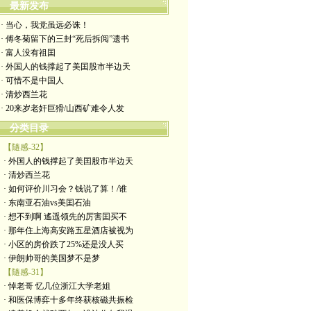
最新发布
· 当心，我党虽远必诛！
· 傅冬菊留下的三封“死后拆阅”遗书
· 富人没有祖囯
· 外国人的钱撑起了美囯股市半边天
· 可惜不是中国人
· 清炒西兰花
· 20来岁老奸巨猾/山西矿难令人发
分类目录
【隨感-32】
· 外国人的钱撑起了美囯股市半边天
· 清炒西兰花
· 如何评价川习会？钱说了算！/谁
· 东南亚石油vs美囯石油
· 想不到啊 遙遥领先的厉害囯买不
· 那年住上海高安路五星酒店被视为
· 小区的房价跌了25%还是没人买
· 伊朗帅哥的美国梦不是梦
【隨感-31】
· 悼老哥 忆几位浙江大学老姐
· 和医保博弈十多年终获核磁共振检