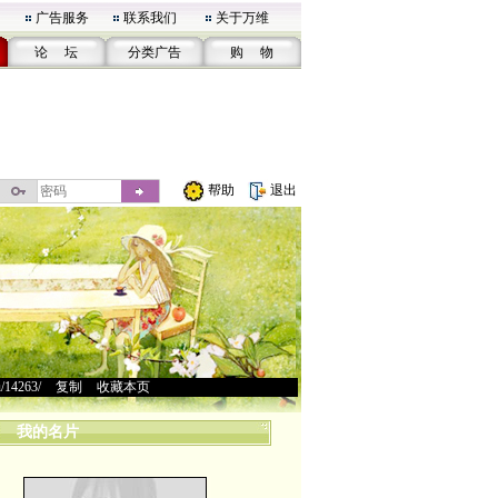
广告服务
联系我们
关于万维
论 坛
分类广告
购 物
帮助
退出
u/14263/
>
复制
>
收藏本页
我的名片