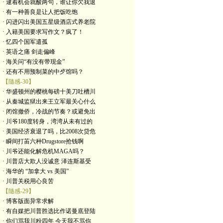
· 逮着机会就酸两句，谁让你欠我退
· 有一种善良是让人把饭吃饱
· 闪进闪出美国五星级酒店式养老院
· 入籍美国要求写作文？疯了！
· 忆四个国军遣孤
· 英语之痛 剑走偏峰
· 海关问“有没有带现金”
· 还有不用预制菜的中歺馆吗？
【隨感-30】
· 华盛顿州的樱桃每磅十美刀吐槽川
· 从秦城监狱出来王立军最关心什么
· 闭馆撤侨，冷战的节奏？或避免出
· 川爷180度转身，湾湾从未有过的
· 美国经济衰退了吗，比2008次贷危
· 瞬间打苖六种Drugstore抢钱啊
· 川爷还能化解危机MAGA吗？
· 川普店大欺人没诚意 泽连斯基受
· 海华的 “加拿大 vs 美国”
· 川普关税用心良苦
【隨感-29】
· 博客版面异常求解
· 有自媒把川普胜选比作诺曼底登陆
· 你们骂我川粉四年 今天我不骂你