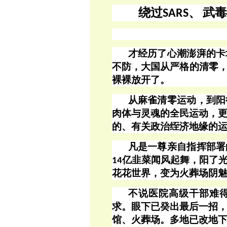
绕过
、
武毒
SARS
才经历了心潮澎湃的卡
不防，大国从严格的清零
裸裸放开了。
从麻雀清零运动，到阳
肉体与灵魂的全民运动，
的、有关政治绖济地缘的
凡是一尊亲自指挥部署
亿韭菜闻风起舞，阳了
14
花花世界，变为火葬场阴
不说医院高级干部难
求。眼下已癸出最后一招
馆、火葬场。多地已改地