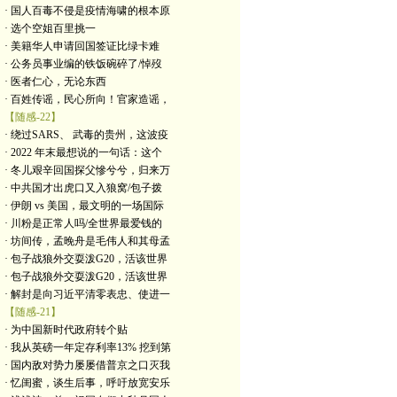
· 国人百毒不侵是疫情海啸的根本原
· 选个空姐百里挑一
· 美籍华人申请回国签证比绿卡难
· 公务员事业编的铁饭碗碎了/悼歿
· 医者仁心，无论东西
· 百姓传谣，民心所向！官家造谣，
【随感-22】
· 绕过SARS、 武毒的贵州，这波疫
· 2022 年末最想说的一句话：这个
· 冬儿艰辛回国探父慘兮兮，归来万
· 中共国才出虎口又入狼窝/包子拨
· 伊朗 vs 美国，最文明的一场国际
· 川粉是正常人吗/全世界最爱钱的
· 坊间传，孟晚舟是毛伟人和其母孟
· 包子战狼外交耍泼G20，活该世界
· 包子战狼外交耍泼G20，活该世界
· 解封是向习近平清零表忠、使进一
【随感-21】
· 为中国新时代政府转个贴
· 我从英磅一年定存利率13% 挖到第
· 国内敌对势力屡屡借普京之口灭我
· 忆闺蜜，谈生后事，呼吁放宽安乐