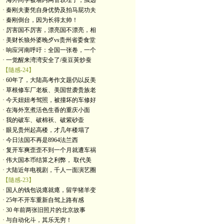
· 海外同学被墙内网管软埋了，虽远
· 秦刚夫妻凭自身优势及拍马屁功夫
· 秦刚倒台，因为长得太帅！
· 厉害国不厉害，漂亮国不漂亮，相
· 美财长狼外婆晚歺vs贵州省委食堂
· 响应河南呼吁：全国一张卷，一个
· 一觉醒来湾湾安全了/蚕豆荚炒蚕
【隨感-24】
· 60年了，大陆高考作文题仍以反美
· 草根修车厂老板、美国世袭贵族老
· 今天妞妞考驾照，被撞坏的车修好
· 在海外烹煮活色生香的重庆小面
· 我的破车、破棉袄、破紫砂壶
· 眼见贵州起高楼，才几年楼塌了
· 今日法国不再是8964法兰西
· 复开车爽歪歪不到一个月就遭车祸
· 伟大国本币结算之利弊， 取代美
· 大陆近年电视剧，千人一面演艺圈
【隨感-23】
· 国人的钱包说瘪就瘪，留学猪羊变
· 25年不开车重新自驾上路有感
· 30 年前两张旧照片的北京故事
· 与自动化斗，其乐无穷！