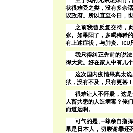
至于我的兄弟姐妹们，
状很难受之类，没有多余
议政府。所以直至今日，
之前我曾反复交待，
张。如果阳了，多喝稀稀
有上述症状，与
肺炎、
ICU
我只得纠正先前的说法
得大意。好在家人中有几
这次国内疫情果真太诡
狱，没有不及，只有更甚
很难让人不怀疑，这是
人畜共患的人造病毒？俺
而道远啊。
可气的是
尊亲自指
，一
果是日本人，切腹谢罪还