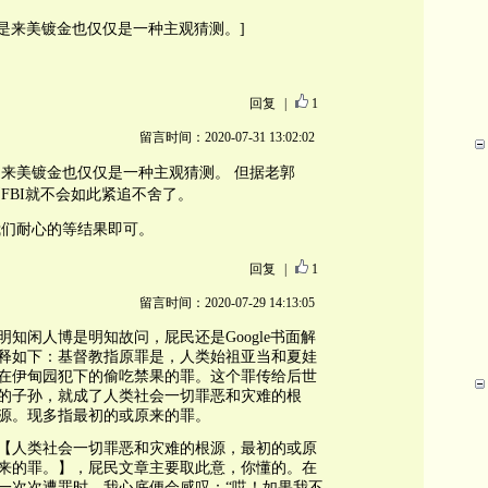
说是来美镀金也仅仅是一种主观猜测。]
回复
|
1
留言时间：2020-07-31 13:02:02
来美镀金也仅仅是一种主观猜测。 但据老郭
FBI就不会如此紧追不舍了。
我们耐心的等结果即可。
回复
|
1
留言时间：2020-07-29 14:13:05
明知闲人博是明知故问，屁民还是Google书面解
释如下：基督教指原罪是，人类始祖亚当和夏娃
在伊甸园犯下的偷吃禁果的罪。这个罪传给后世
的子孙，就成了人类社会一切罪恶和灾难的根
源。现多指最初的或原来的罪。
【人类社会一切罪恶和灾难的根源，最初的或原
来的罪。】，屁民文章主要取此意，你懂的。在
一次次遭罪时，我心底便会感叹：“哎！如果我不