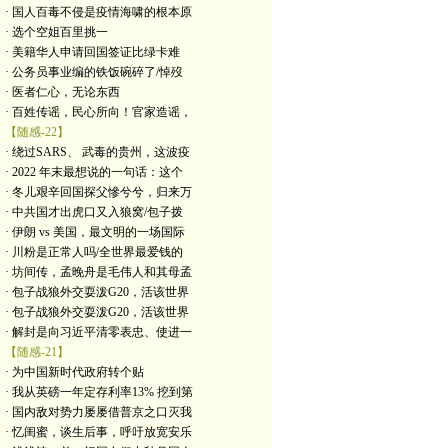
· 国人百毒不侵是疫情海啸的根本原
· 选个空姐百里挑一
· 美籍华人申请回国签证比绿卡难
· 公务员事业编的铁饭碗碎了/悼歿
· 医者仁心，无论东西
· 百姓传谣，民心所向！官家造谣，
【随感-22】
· 绕过SARS、 武毒的贵州，这波疫
· 2022 年末最想说的一句话：这个
· 冬儿艰辛回国探父慘兮兮，归来万
· 中共国才出虎口又入狼窝/包子拨
· 伊朗 vs 美国，最文明的一场国际
· 川粉是正常人吗/全世界最爱钱的
· 坊间传，孟晚舟是毛伟人和其母孟
· 包子战狼外交耍泼G20，活该世界
· 包子战狼外交耍泼G20，活该世界
· 解封是向习近平清零表忠、使进一
【随感-21】
· 为中国新时代政府转个贴
· 我从英磅一年定存利率13% 挖到第
· 国内敌对势力屡屡借普京之口灭我
· 忆闺蜜，谈生后事，呼吁放宽安乐