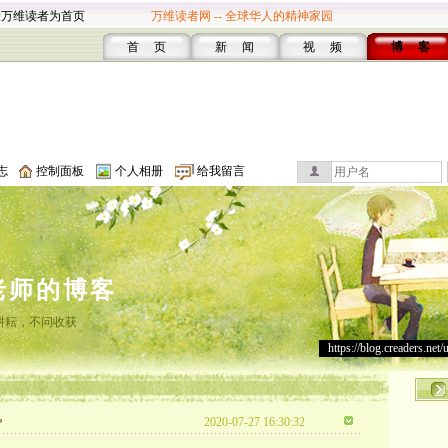
设万维读者为首页
万维读者网 -- 全球华人的精神家园
首 页
新 闻
视 频
博 客
志
控制面板
个人相册
给我留言
老师的博客
耕耘，不问收获
https://blog.creaders.net/
。
2020-07-27 16:30:32