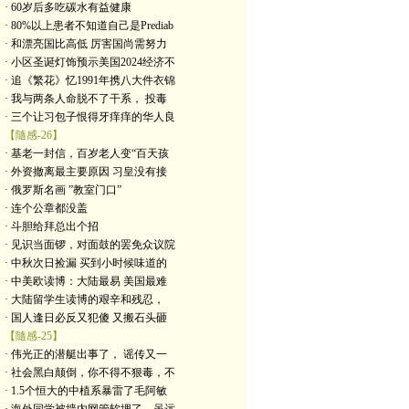
· 60岁后多吃碳水有益健康
· 80%以上患者不知道自己是Prediab
· 和漂亮国比高低 厉害国尚需努力
· 小区圣诞灯饰预示美国2024经济不
· 追《繁花》忆1991年携八大件衣锦
· 我与两条人命脱不了干系， 投毒
· 三个让习包子恨得牙痒痒的华人良
【隨感-26】
· 基老一封信，百岁老人变“百天孩
· 外资撤离最主要原因 习皇没有接
· 俄罗斯名画 ”教室门口”
· 连个公章都没盖
· 斗胆给拜总出个招
· 见识当面锣，对面鼓的罢免众议院
· 中秋次日捡漏 买到小时候味道的
· 中美欧读博：大陆最易 美国最难
· 大陆留学生读博的艰辛和残忍，
· 国人逢日必反又犯傻 又搬石头砸
【隨感-25】
· 伟光正的潜艇出事了， 谣传又一
· 社会黑白颠倒，你不得不狠毒，不
· 1.5个恒大的中植系暴雷了毛阿敏