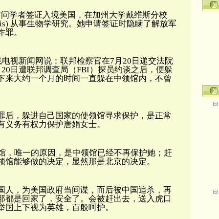
访问学者签证入境美国，在加州大学戴维斯分校
is
)
从事生物学研究。她申请签证时隐瞒了解放军
诈罪。
线电视新闻网说：联邦检察官在7月20日递交法院
月20日遭联邦调查局（FBI）探员约谈之后，便躲
下来大约一个月的时间一直躲在中领馆内，不曾
罪后，躲进自己国家的使领馆寻求保护，是正常
有义务有权力保护唐娟女士。
馆，唯一的原因，是中领馆已经不再保护她；赶
领馆能够做的决定，显然那是北京的决定。
国人，为美国政府当间谍，而后被中国追杀，再
那都是回家了，安全了。会被赶出去，送入虎口
举国上下视为英雄，百般呵护。