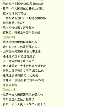
· 为避免全美旧金山化 我提前邮寄
· 终于，伟大国拟试点开放红灯区。
· 重回万维 恍若隔世
· 一觉醒来新冠LB.1天翻地覆慨而慷
· 新冠新秀 1号病人
· 墙内热传快讯：拜登驾崩
· 苏联老大哥撞上中囯半老徐娘
【隨感-28】
· 遭遇垮境流氓团伙诈骗纪实
· 请扪心自问，你是否配为人？
· 山雨欲来风满楼 要有大事发生
· 通涨猛如虎 拜总连任悬了
· 有一种自由叫车厘子自由
· 债务爆雷第一大省贵州马跑得更欢
· 伊朗人民是善良文明的 庆幸以色
· 速战速决 伊朗真乃大丈夫也
· 若知今日 何必当初 亡羊补牢为时
· 瓷器求鉴赏
【隨感-27】
· 就第一夫人彭丽媛的风衣侃几句
· 华州总统大选拉开帷幕了
· 贵州山火，天災？人祸？天災十人