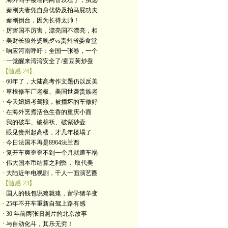
· 海外同学被墙内网管软埋了，虽远
· 秦刚夫妻凭自身优势及拍马屁功夫
· 秦刚倒台，因为长得太帅！
· 厉害国不厉害，漂亮国不漂亮，相
· 美财长狼外婆晚歺vs贵州省委食堂
· 响应河南呼吁：全国一张卷，一个
· 一觉醒来湾湾安全了/蚕豆荚炒蚕
【隨感-24】
· 60年了，大陆高考作文题仍以反美
· 草根修车厂老板、美国世袭贵族老
· 今天妞妞考驾照，被撞坏的车修好
· 在海外烹煮活色生香的重庆小面
· 我的破车、破棉袄、破紫砂壶
· 眼见贵州起高楼，才几年楼塌了
· 今日法国不再是8964法兰西
· 复开车爽歪歪不到一个月就遭车祸
· 伟大国本币结算之利弊， 取代美
· 大陆近年电视剧，千人一面演艺圈
【隨感-23】
· 国人的钱包说瘪就瘪，留学猪羊变
· 25年不开车重新自驾上路有感
· 30 年前两张旧照片的北京故事
· 与自动化斗，其乐无穷！