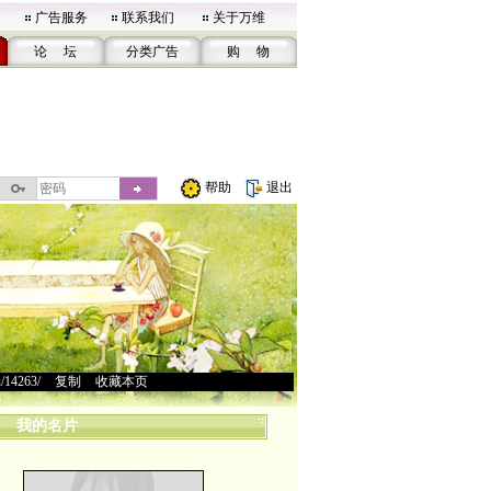
广告服务
联系我们
关于万维
论 坛
分类广告
购 物
帮助
退出
u/14263/
>
复制
>
收藏本页
我的名片