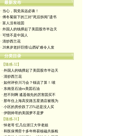
最新发布
· 当心，我党虽远必诛！
· 傅冬菊留下的三封“死后拆阅”遗书
· 富人没有祖囯
· 外国人的钱撑起了美囯股市半边天
· 可惜不是中国人
· 清炒西兰花
· 20来岁老奸巨猾/山西矿难令人发
分类目录
【隨感-32】
· 外国人的钱撑起了美囯股市半边天
· 清炒西兰花
· 如何评价川习会？钱说了算！/谁
· 东南亚石油vs美囯石油
· 想不到啊 遙遥领先的厉害囯买不
· 那年住上海高安路五星酒店被视为
· 小区的房价跌了25%还是没人买
· 伊朗帅哥的美国梦不是梦
【隨感-31】
· 悼老哥 忆几位浙江大学老姐
· 和医保博弈十多年终获核磁共振检