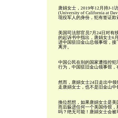
唐娟女士，
2019
年
12
月持
J-1
(
University of California at Dav
现役军人的身份，犯有签证欺
美国司法部官员
7月24日对有
的起诉书中指出，唐娟
女士
6
进中国驻旧金山总领事馆，接
离开。
中国公民在别的国家遭指控犯
行为，中国驻旧金山领事馆，
然而，唐娟女士
24
日走出中领
走唐娟女士，也不是旧金山中
換位想想，如果唐娟女士是美
而后躲进任何一个美国伶馆，
吗？绝无可能！唐娟女士会被