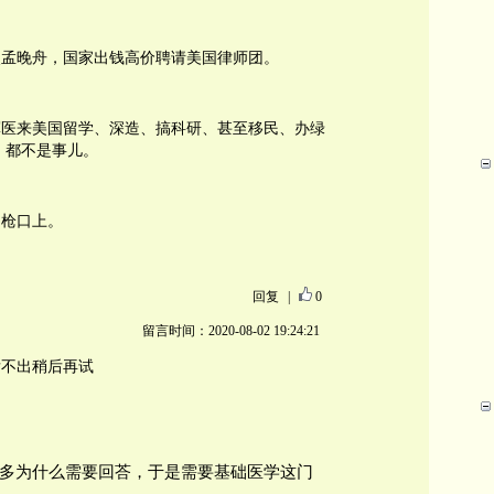
照孟晚舟，国家出钱高价聘请美国律师团。
军医来美国留学、深造、搞科研、甚至移民、办绿
，都不是事儿。
了枪口上。
回复
|
0
留言时间：2020-08-02 19:24:21
发不出稍后再试
多为什么需要回荅，于是需要基础医学这门