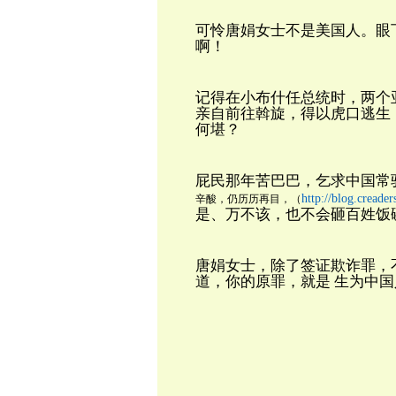
可怜唐娟女士不是美国人。眼
啊！
记得在小布什任总统时，两个
亲自前往斡旋，得以虎口逃生
何堪？
屁民那年苦巴巴，乞求中国常
http://blog.creade
辛酸，
仍历历再目，（
是、万不该，也不会砸百姓饭
唐娟女士，除了签证欺诈罪，
道，你的原罪，就是
生为中国