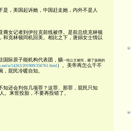
下是，美国起诉她，中国赶走她，内外不是人
亚裔女记者到伊拉克前线被俘。是前总统克林顿
，和克林顿同机回美。相比之下，唐娟女士情以
驻国际原子能机构代表团，赐
一纸公文被拒，砸了饭碗的
）。美帝再怎么千不
rs.net/u/14263/201909/356761.html
碗，屁民冷暖自知。
不知还会判你几项罪？这罪、那罪，屁民只知
人。来世投胎，不要再投错了。