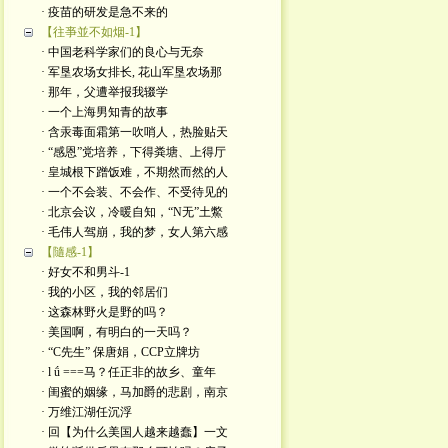
· 疫苗的研发是急不来的
【往亊並不如烟-1】
· 中国老科学家们的良心与无奈
· 军垦农场女排长, 花山军垦农场那
· 那年，父遭举报我辍学
· 一个上海男知青的故事
· 含汞毒面霜第一吹哨人，热脸贴天
· “感恩”党培养，下得粪塘、上得厅
· 皇城根下蹭饭难，不期然而然的人
· 一个不会装、不会作、不受待见的
· 北京会议，冷暖自知，“N无”土鱉
· 毛伟人驾崩，我的梦，女人第六感
【隨感-1】
· 好女不和男斗-1
· 我的小区，我的邻居们
· 这森林野火是​野的吗？
· 美国啊，有明白的一天吗？
· “C先生” 保唐娟，CCP立牌坊
· l ǘ ===马？任正非的故乡、童年
· 闺蜜的姻缘，马加爵的悲剧，南京
· 万维江湖任沉浮
· 回【为什么美国人越来越蠢】一文