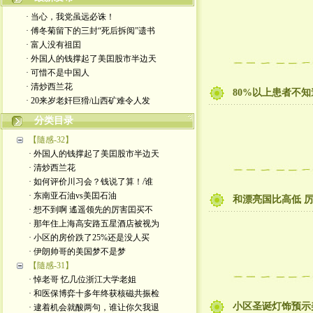
· 当心，我党虽远必诛！
· 傅冬菊留下的三封“死后拆阅”遗书
· 富人没有祖囯
· 外国人的钱撑起了美囯股市半边天
· 可惜不是中国人
· 清炒西兰花
80%以上患者不知道自
· 20来岁老奸巨猾/山西矿难令人发
分类目录
【隨感-32】
· 外国人的钱撑起了美囯股市半边天
· 清炒西兰花
· 如何评价川习会？钱说了算！/谁
· 东南亚石油vs美囯石油
和漂亮国比高低 
· 想不到啊 遙遥领先的厉害囯买不
· 那年住上海高安路五星酒店被视为
· 小区的房价跌了25%还是没人买
· 伊朗帅哥的美国梦不是梦
【隨感-31】
· 悼老哥 忆几位浙江大学老姐
· 和医保博弈十多年终获核磁共振检
小区圣诞灯饰预示美
· 逮着机会就酸两句，谁让你欠我退