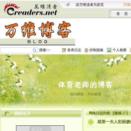
设万维读者为首页
万维
首 页
搜索>>
发表日志
控制面板
个人相册
体育老师的博客
但问耕耘，不问收获
网络日志列表 【隨感-27】
我的名片
就第一夫人彭丽媛