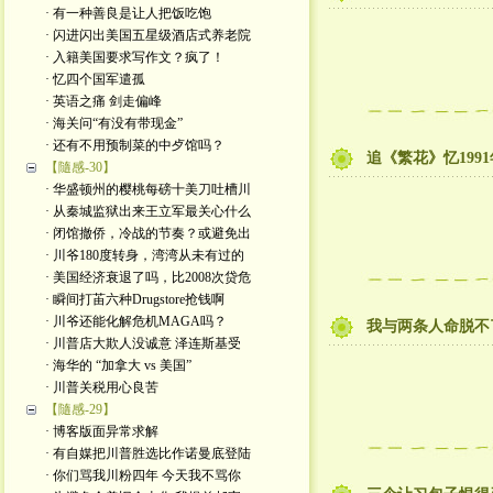
· 有一种善良是让人把饭吃饱
· 闪进闪出美国五星级酒店式养老院
· 入籍美国要求写作文？疯了！
· 忆四个国军遣孤
· 英语之痛 剑走偏峰
· 海关问“有没有带现金”
· 还有不用预制菜的中歺馆吗？
追《繁花》忆199
【隨感-30】
· 华盛顿州的樱桃每磅十美刀吐槽川
· 从秦城监狱出来王立军最关心什么
· 闭馆撤侨，冷战的节奏？或避免出
· 川爷180度转身，湾湾从未有过的
· 美国经济衰退了吗，比2008次贷危
· 瞬间打苖六种Drugstore抢钱啊
· 川爷还能化解危机MAGA吗？
我与两条人命脱不
· 川普店大欺人没诚意 泽连斯基受
· 海华的 “加拿大 vs 美国”
· 川普关税用心良苦
【隨感-29】
· 博客版面异常求解
· 有自媒把川普胜选比作诺曼底登陆
· 你们骂我川粉四年 今天我不骂你