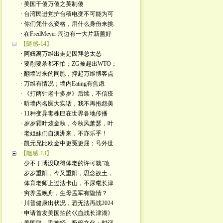
· 美国千傻万傻之英制傻
· 台湾民进党护台積电变不可能为可
· 你们凭什么资格，用什么身份来挑
· 在FredMeyer 周边有一大片新盖好
【隨感-14】
· 阿妞离万维出走是因拜总太怂
· 要剮要杀都不怕；ZG被趕出WTO；
· 翻墙过来的同胞，撑起万维博客点
· 万维有情况；墙内Eating有焦虑
· 《打两针老十多岁》后续，不信疫
· 听墙内名医大实话，我不再抱怨美
· 11种变异毒株巳在世界各地传播
· 岁岁霜叶炫金秋，今秋风萧瑟，叶
· 老姐妹们自澳洲来，不亦乐乎！
· 凱元兄比欧金中更冤更屈；号外世
【隨感-13】
· 少不丁博没取得体老的许可就”改
· 岁岁重阳，今又重阳，思念故土，
· 体育老师上过法卡山，不尿耄长津
· 穷养孟晚舟，生母孟军有隐情？
· 川普健康出状况，恐无法再战2024
· 申请首发美国拍的巜血战长津湖》