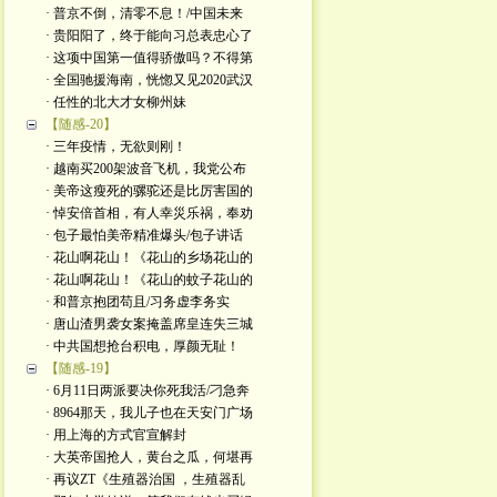
· 普京不倒，清零不息！/中国未来
· 贵阳阳了，终于能向习总表忠心了
· 这项中国第一值得骄傲吗？不得第
· 全国驰援海南，恍惚又见2020武汉
· 任性的北大才女柳州妹
【随感-20】
· 三年疫情，无欲则刚！
· 越南买200架波音飞机，我党公布
· 美帝这瘦死的骡驼还是比厉害国的
· 悼安倍首相，有人幸災乐祸，奉劝
· 包子最怕美帝精准爆头/包子讲话
· 花山啊花山！《花山的乡场花山的
· 花山啊花山！《花山的蚊子花山的
· 和普京抱团苟且/习务虚李务实
· 唐山渣男袭女案掩盖席皇连失三城
· 中共国想抢台积电，厚颜无耻！
【随感-19】
· 6月11日两派要决你死我活/刁急奔
· 8964那天，我儿子也在天安门广场
· 用上海的方式官宣解封
· 大英帝国抢人，黄台之瓜，何堪再
· 再议ZT《生殖器治国 ，生殖器乱