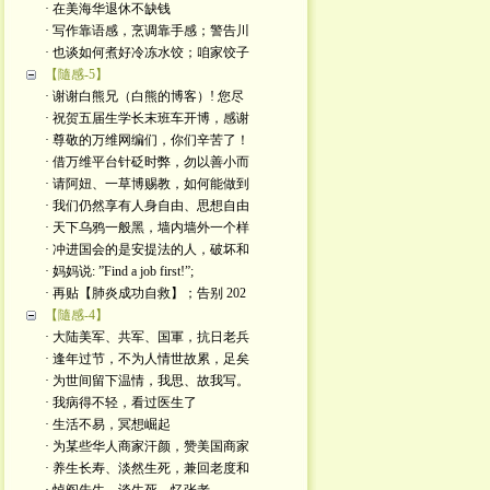
· 在美海华退休不缺钱
· 写作靠语感，烹调靠手感；警告川
· 也谈如何煮好冷冻水饺；咱家饺子
【隨感-5】
· 谢谢白熊兄（白熊的博客）! 您尽
· 祝贺五届生学长末班车开博，感谢
· 尊敬的万维网编们，你们辛苦了！
· 借万维平台针砭时弊，勿以善小而
· 请阿妞、一草博赐教，如何能做到
· 我们仍然享有人身自由、思想自由
· 天下乌鸦一般黑，墙内墙外一个样
· 冲进国会的是安提法的人，破坏和
· 妈妈说: ”Find a job first!”;
· 再贴【肺炎成功自救】；告别 202
【隨感-4】
· 大陆美军、共军、国軍，抗日老兵
· 逢年过节，不为人情世故累，足矣
· 为世间留下温情，我思、故我写。
· 我病得不轻，看过医生了
· 生活不易，冥想崛起
· 为某些华人商家汗颜，赞美国商家
· 养生长寿、淡然生死，兼回老度和