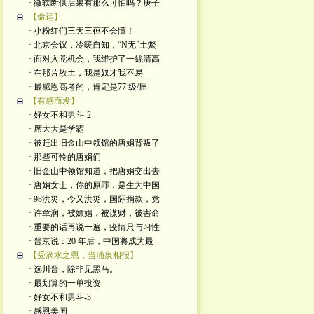
· 微软断供后果有那么可怕吗？庚子
【命运】
· 小粉红们三天三亱不会懂！
· 北京会议，冷暖自知，“N无”土鱉
· 面对入党机会，我维护了一絲清高
· 在那片故土，我是奴才我不易
· 最感恩高考的，肯定是77 级/届
【有感而发】
· 好女不和男斗-2
· 席大大是学霸
· 被赶出旧金山中领馆的唐娟背叛了
· 那些可怜的唐娟们
· 旧金山中领馆知道，把唐娟交出去
· 唐娟女士，你的原罪，是生为中国
· 98洪災，今又洪災，国际捐款，党
· 许章润，被嫖娼，被谋财，被害命
· 重要的话再说一遍，疫情只与习性
· 普京说：20 年后，中国将成为最
【受滴水之恩，当涌泉相报】
· 选川普，除非见黑马。
· 最划算的一单投资
· 好女不和男斗-3
· 感恩美国