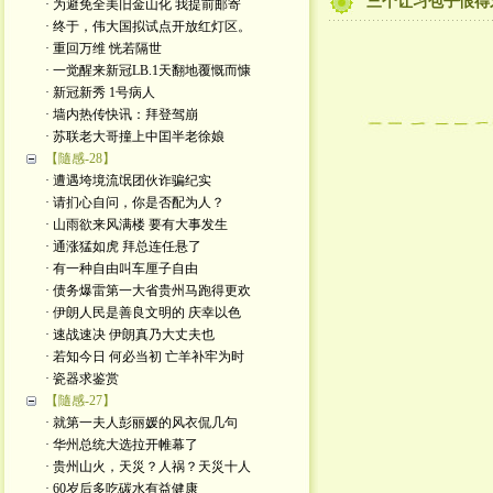
三个让习包子恨得
· 为避免全美旧金山化 我提前邮寄
· 终于，伟大国拟试点开放红灯区。
· 重回万维 恍若隔世
· 一觉醒来新冠LB.1天翻地覆慨而慷
· 新冠新秀 1号病人
· 墙内热传快讯：拜登驾崩
· 苏联老大哥撞上中囯半老徐娘
【隨感-28】
· 遭遇垮境流氓团伙诈骗纪实
· 请扪心自问，你是否配为人？
· 山雨欲来风满楼 要有大事发生
· 通涨猛如虎 拜总连任悬了
· 有一种自由叫车厘子自由
· 债务爆雷第一大省贵州马跑得更欢
· 伊朗人民是善良文明的 庆幸以色
· 速战速决 伊朗真乃大丈夫也
· 若知今日 何必当初 亡羊补牢为时
· 瓷器求鉴赏
【隨感-27】
· 就第一夫人彭丽媛的风衣侃几句
· 华州总统大选拉开帷幕了
· 贵州山火，天災？人祸？天災十人
· 60岁后多吃碳水有益健康