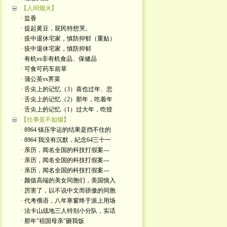
【人间烟火】
· 盐香
· 提起黄豆，屁民特想哭。
· 疫中退休宅家，慎防抑郁（重贴）
· 疫中退休宅家，慎防抑郁
· 有机vs非有机食品、保健品
· 可食可药车前草
· 蒲公英vs荠菜
· 舌尖上的记忆（3）喜也过年、悲
· 舌尖上的记忆（2）那年，吃着年
· 舌尖上的记忆（1）过大年，吃饺
【往亊並不如烟】
· 8964 镇压学运的结果是挡不住的
· 8964 我没有沉默，紀念64三十一
· 亲历，闻名全国的科技打假案---
· 亲历，闻名全国的科技打假案---
· 亲历，闻名全国的科技打假案---
· 颜值高端的美女同胞们，美国慎入
· 厉害了，以不说中文而骄傲的同胞
· 代考俄语，八年寒窗终于派上用场
· 法卡山战地三人特别小分队，实话
· 那年"袓国母亲"砸我饭