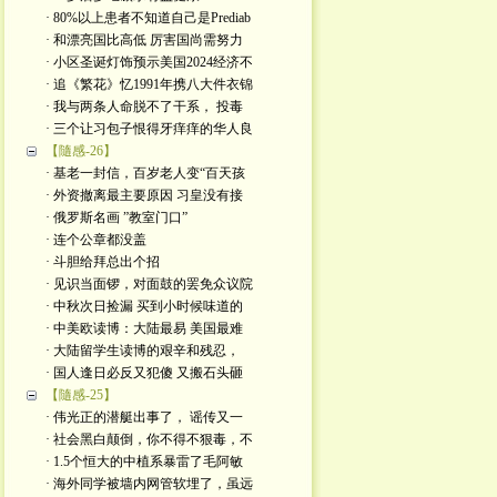
· 80%以上患者不知道自己是Prediab
· 和漂亮国比高低 厉害国尚需努力
· 小区圣诞灯饰预示美国2024经济不
· 追《繁花》忆1991年携八大件衣锦
· 我与两条人命脱不了干系， 投毒
· 三个让习包子恨得牙痒痒的华人良
【隨感-26】
· 基老一封信，百岁老人变“百天孩
· 外资撤离最主要原因 习皇没有接
· 俄罗斯名画 ”教室门口”
· 连个公章都没盖
· 斗胆给拜总出个招
· 见识当面锣，对面鼓的罢免众议院
· 中秋次日捡漏 买到小时候味道的
· 中美欧读博：大陆最易 美国最难
· 大陆留学生读博的艰辛和残忍，
· 国人逢日必反又犯傻 又搬石头砸
【隨感-25】
· 伟光正的潜艇出事了， 谣传又一
· 社会黑白颠倒，你不得不狠毒，不
· 1.5个恒大的中植系暴雷了毛阿敏
· 海外同学被墙内网管软埋了，虽远