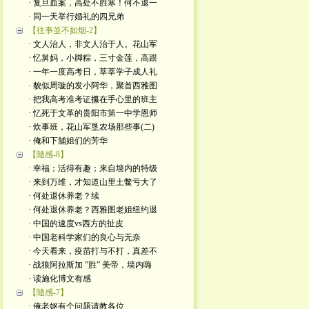
· 复旦血案，高处不胜寒！何不退一
· 同一天举行婚礼的四兄弟
【往亊並不如烟-2】
· 文人治人，非文人治于人。花山军
· 忆舅妈，小脚粽，三寸金莲，高跟
· 一年一度高考日，莘莘学子成人礼
· 貌似周璇的发小阿华，聚首西雅图
· 把我高考准考证攥在手心里的班主
· 忆死于文革的贵阳市第一中学恩师
· 炊事班，花山军垦农场那些事(二)
· 俺和下舖姐们的芳华
【隨感-8】
· 幸福；活得有趣；来自墙内的特级
· 来到万维，才知道山里土鳖亏大了
· 何处退休养老？续
· 何处退休养老？西雅图老姐纽约退
· 中国的速度vs西方的扯皮
· 中国老科学家们的良心与无奈
· 今天看来，疫苗打与不打，真差不
· 战狼阿拉斯加 ”胜” 美帝，墙内嗨
· 读施化博文有感
【隨感-7】
· 俺老妪有个问题请教各位