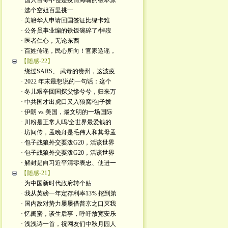
· 国人百毒不侵是疫情海啸的根本原
· 选个空姐百里挑一
· 美籍华人申请回国签证比绿卡难
· 公务员事业编的铁饭碗碎了/悼歿
· 医者仁心，无论东西
· 百姓传谣，民心所向！官家造谣，
【随感-22】
· 绕过SARS、 武毒的贵州，这波疫
· 2022 年末最想说的一句话：这个
· 冬儿艰辛回国探父慘兮兮，归来万
· 中共国才出虎口又入狼窝/包子拨
· 伊朗 vs 美国，最文明的一场国际
· 川粉是正常人吗/全世界最爱钱的
· 坊间传，孟晚舟是毛伟人和其母孟
· 包子战狼外交耍泼G20，活该世界
· 包子战狼外交耍泼G20，活该世界
· 解封是向习近平清零表忠、使进一
【随感-21】
· 为中国新时代政府转个贴
· 我从英磅一年定存利率13% 挖到第
· 国内敌对势力屡屡借普京之口灭我
· 忆闺蜜，谈生后事，呼吁放宽安乐
· 浅浅诗一首，祝网友们中秋月园人