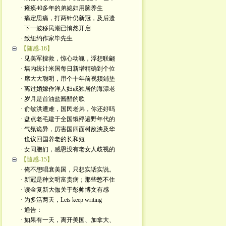
· 瘫痪40多年的弟媳妇用脑养生
· 痛定思痛，打两针仍新冠，及后遗
· 下一波移民潮已悄然开启
· 致纽约作家毕先生
【随感-16】
· 见美军搜救，惊心动魄，浮想联翩
· 墙内统计米国每日新增精确到个位
· 席大大聪明，用个十年前视频鋪垫
· 离过婚嫁作洋人妇或独居的海漂老
· 岁月是首油盐酱醋的歌
· 俞敏洪遭难，国民老弟，你还好吗
· 盘点老毛建于全国饿殍遍野年代的
· 气氛诡异，厉害国四面树敌泱及华
· 也议回国养老的长和短
· 女同胞们，感恩没有老女人歧视的
【隨感-15】
· 俺不想唱衰美国，只想实话实说。
· 新冠是种文明富贵病；那些憋不住
· 读金复新大伽关于彭帅博文有感
· 为多活两天，Lets keep writing
· 通告：
· 如果有一天，离开美国、加拿大、