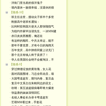
· 洋衙门里当差的假洋鬼子
· 墙内退休一族很幸福，没退休的很
【隨感-10】
· 班主任去世，搅动尖子班半个多世
· 刚接高中老班长通知：
· 比利时驻韩国大使夫人那张颐指气
· 为纽约作家毕汝谐先生、一冰MM建
· 赤日炎炎西雅图，俺还在
· 有这样的顺民，中共太幸运，能不
· 那年不要党票，才有今日的海阔天
· 百年党庆，高中肺癌同窗上访无门
· 那个北京有钱人终于卖房了！
· 华人在美国社会绝不会被淘汰，不
【隨感-9】
· 穿过狹缝绽放的黄玫瑰，女人花
· 面对四面围堵，习总全民动员，墙
· 大国弯道超车，期刊内卷，复旦血
· 复旦中文系主任朱刚同志的语文，
· 吹哨：第五波超级病毒即将大爆发
· 张益唐的妹妹深情回忆
· 名校人事处长办录卡弯道超车
· 艺萌MM㸔过来，手套花