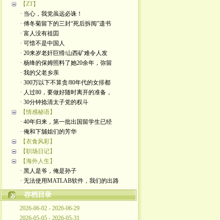
【ZT】
· 当心，我党虽远必诛！
· 傅冬菊留下的三封“死后拆阅”遗书
· 富人没有祖囯
· 可惜不是中国人
· 20来岁老奸巨猾/山西矿难令人发
· 杨绛的保姆照料了她20余年，弥留
· 我的父老乡亲
· 300万以下不算贪/80年代的女排都
· 人过80，要做好随时离开的准备，
· 30分钟捻清太子党的权斗
【情感秘语】
· 40年归来，第一批出国留学生已经
· 俺和下舖姐们的芳华
【衣食风彩】
【职场日记】
【海外人生】
· 黑人是爷，俺是孙子
· 无法使用MATLAB软件，我们的出路
存档目录
2026-06-02 - 2026-06-29
2026-05-05 - 2026-05-31