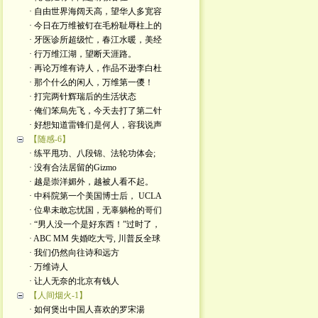
· 自由世界海阔天高，望华人多宽容
· 今日在万维被钉在毛粉耻辱柱上的
· 牙医诊所超级忙，春江水暖，美经
· 行万维江湖，望断天涯路。
· 再论万维有诗人，作品不逊李白杜
· 那个什么的闲人，万维第一儍！
· 打完两针辉瑞后的生活状态
· 俺们笨烏先飞，今天去打了第二针
· 好想知道雷锋们是何人，容我说声
【随感-6】
· 练平甩功、八段锦、法轮功体会;
· 没有合法居留的Gizmo
· 越是崇洋媚外，越被人看不起。
· 中科院第一个美国博士后， UCLA
· 位卑未敢忘忧国，无辜躺枪的哥们
· “男人没一个是好东西！”过时了，
· ABC MM 失婚吃大亏, 川普反全球
· 我们仍然向往诗和远方
· 万维诗人
· 让人无奈的北京有钱人
【人间烟火-1】
· 如何煲出中国人喜欢的罗宋湯