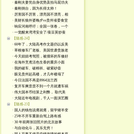
· 秦刚夫妻凭自身优势及拍马屁功夫
· 秦刚倒台，因为长得太帅！
· 厉害国不厉害，漂亮国不漂亮，相
· 美财长狼外婆晚歺vs贵州省委食堂
· 响应河南呼吁：全国一张卷，一个
· 一觉醒来湾湾安全了/蚕豆荚炒蚕
【隨感-24】
· 60年了，大陆高考作文题仍以反美
· 草根修车厂老板、美国世袭贵族老
· 今天妞妞考驾照，被撞坏的车修好
· 在海外烹煮活色生香的重庆小面
· 我的破车、破棉袄、破紫砂壶
· 眼见贵州起高楼，才几年楼塌了
· 今日法国不再是8964法兰西
· 复开车爽歪歪不到一个月就遭车祸
· 伟大国本币结算之利弊， 取代美
· 大陆近年电视剧，千人一面演艺圈
【隨感-23】
· 国人的钱包说瘪就瘪，留学猪羊变
· 25年不开车重新自驾上路有感
· 30 年前两张旧照片的北京故事
· 与自动化斗，其乐无穷！