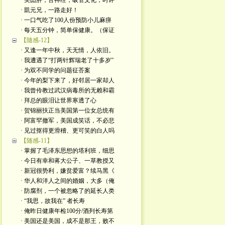
· 美囯胖，舌神经，吸管文化；时评
· 凱元兄，一路走好！
· 一口气吃了100人份预防小儿麻痹
· 每天五分钟，简单保健康。（保证
【隨感-12】
· 又逢一年中秋，天无情，人依旧。
· 我遭遇了“打两针辉瑞老了十多岁”
· 为双不同学的问题征荅案
· 今年的梨下来了，好邻居一家却人
· 我曾伶教过武汉病毒所的无赖和霸
· 拜总的眼泪让世界寒透了心
· 贺锦丽扶正当美国第一位女总统有
· 阿富罕撤军，美国成笑话，不必悲
· 见过抠得更滑稽、更可笑的白人吗
【随感-11】
· 掌握了毛泽东思想的塔利班，细思
· 今日有幸和蒋大公子、一草教授又
· 新冠很势利，嫌贫爱富？续马黑《
· 华人和洋人之间的婚姻，大多（俺
· 防腐剂，一个被忽略了的延长人类
· “我思，故我在” 者长寿
· 俺昨日健康年检100分/酒列长寿第
· 美国还是美国，成不是那王，败不