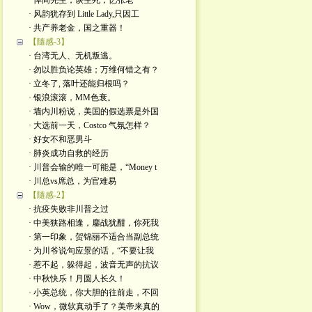
· 悼阎先生，谈生死，忆张老
· 风韵犹存到 Little Lady,只因工
· 共产养老金，国之重器！
【隨感-3】
· 台湾无人、无机叛逃。
· 勿以胜负论英雄；万维何错之有？
· 立冬了, 落叶还能归根吗？
· 银浪滚滚，MM色衰。
· 墙内川粉说，美国的假选票是外国
· 大选前一天，Costco 气氛怎样？
· 好女不和恶男斗
· 肺炎成功自救的经历
· 川普会输的唯一可能是，“Money t
· 川总vs席总，为官难易
【隨感-2】
· 抗疫失败非川普之过
· 中美狭路相逢，鏖战犹酣，你死我
· 第一印象，贺锦丽不适合当副总统
· 为川爷说句应景的话，“不要让我
· 惹不起，躲得起，波音无声的抗议
· 中秋快乐！月圆人长久！
· 小英总统，你大胆的往前走，不回
· Wow，微软真动手了？美帝来真的