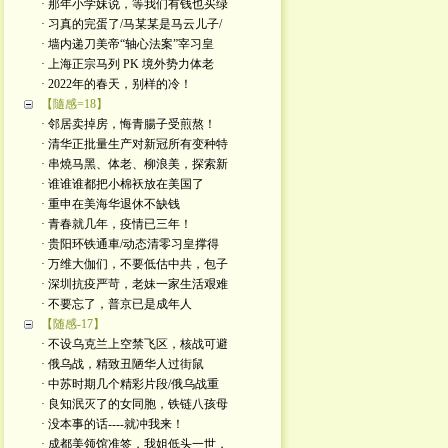
· 那年小学妹说，等我们有钱也买绿
· 习真的完蛋了/马某某是马云儿子/
· 墙内递刀美帝“轴心法案”宰习皇
· 上海正宗马列 PK 境外势力体老
· 2022年的春天，别样的冷！
【隨感=18】
· 邻居卖掉房，悔青腸子受煎熬！
· 清华正批量生产对新冠所有变种特
· 串燒马黑、体老、柳浪美，探索新
· 谁谁谁都把小棉袄放在美国了
· 重申在美海华退休不缺钱
· 青春就几年，疫情已三年！
· 贵阳环铁通車/动态清零习皇撑得
· 万维大伽们，不要低估中共，包子
· 深圳抗疫严苛，老妹一家生活艰难
· 不要忘了，普京已是成年人
【随感-17】
· 不设乌克兰上空禁飞区，核战可避
· 俄乌战，精致丑陋华人过街鼠
· 中苏时期几个精彩片段/俄乌战重
· 良知泯灭了的女同胞，铁链八孩母
· 没本事的话----就冲我来！
· 成都美领馆准签，我姐低头一世，