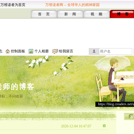
设万维读者为首页
万维读者网 -- 全球华人的精神家园
首 页
新 闻
视 频
博 客
志
控制面板
个人相册
给我留言
老师的博客
耕耘，不问收获
https://blog.creaders.net/
2020-12-04 16:47:07