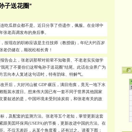
孙子送花圈
”
人连吃瓜群众都不是。近日分享了些遗作，佩服。在全球中
年张老高调发布的身后事。
，按现在的职称应该是主任技师（教授级)，年纪大约百岁
张老仍健在，顺祝松柏长青！
术报告会上，张老训那帮对前辈不知敬畏、不老老实实做学
“我死了不要你们这帮龟孙子送花圈”结尾。此话在业界广为
方言向本人复述这句话时，特有韵味、特解气。
改开后，大好河山被 GDP 碾压，满目疮痍，竟无一地下水
仰赖瓶装水渡日。想来伟大国已有一套不同于世界其他国家
文要敍述的是，中国环境未受到涂炭前，和张老有关的故
指标，及配套的监测方法。张老等五个老知，掌管更新这套
跟美囯环保局(USEPA)的节奏，更新改进中国的方法。在
距。不仅无差距，从某个角度看，还有过之。请看下图：