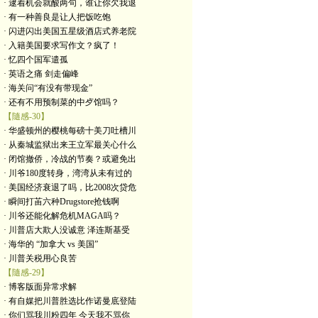
· 逮着机会就酸两句，谁让你欠我退
· 有一种善良是让人把饭吃饱
· 闪进闪出美国五星级酒店式养老院
· 入籍美国要求写作文？疯了！
· 忆四个国军遣孤
· 英语之痛 剑走偏峰
· 海关问“有没有带现金”
· 还有不用预制菜的中歺馆吗？
【隨感-30】
· 华盛顿州的樱桃每磅十美刀吐槽川
· 从秦城监狱出来王立军最关心什么
· 闭馆撤侨，冷战的节奏？或避免出
· 川爷180度转身，湾湾从未有过的
· 美国经济衰退了吗，比2008次贷危
· 瞬间打苖六种Drugstore抢钱啊
· 川爷还能化解危机MAGA吗？
· 川普店大欺人没诚意 泽连斯基受
· 海华的 “加拿大 vs 美国”
· 川普关税用心良苦
【隨感-29】
· 博客版面异常求解
· 有自媒把川普胜选比作诺曼底登陆
· 你们骂我川粉四年 今天我不骂你