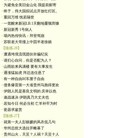
· 为避免全美旧金山化 我提前邮寄
· 终于，伟大国拟试点开放红灯区。
· 重回万维 恍若隔世
· 一觉醒来新冠LB.1天翻地覆慨而慷
· 新冠新秀 1号病人
· 墙内热传快讯：拜登驾崩
· 苏联老大哥撞上中囯半老徐娘
【隨感-28】
· 遭遇垮境流氓团伙诈骗纪实
· 请扪心自问，你是否配为人？
· 山雨欲来风满楼 要有大事发生
· 通涨猛如虎 拜总连任悬了
· 有一种自由叫车厘子自由
· 债务爆雷第一大省贵州马跑得更欢
· 伊朗人民是善良文明的 庆幸以色
· 速战速决 伊朗真乃大丈夫也
· 若知今日 何必当初 亡羊补牢为时
· 瓷器求鉴赏
【隨感-27】
· 就第一夫人彭丽媛的风衣侃几句
· 华州总统大选拉开帷幕了
· 贵州山火，天災？人祸？天災十人