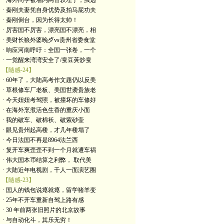
· 海外同学被墙内网管软埋了，虽远
· 秦刚夫妻凭自身优势及拍马屁功夫
· 秦刚倒台，因为长得太帅！
· 厉害国不厉害，漂亮国不漂亮，相
· 美财长狼外婆晚歺vs贵州省委食堂
· 响应河南呼吁：全国一张卷，一个
· 一觉醒来湾湾安全了/蚕豆荚炒蚕
【隨感-24】
· 60年了，大陆高考作文题仍以反美
· 草根修车厂老板、美国世袭贵族老
· 今天妞妞考驾照，被撞坏的车修好
· 在海外烹煮活色生香的重庆小面
· 我的破车、破棉袄、破紫砂壶
· 眼见贵州起高楼，才几年楼塌了
· 今日法国不再是8964法兰西
· 复开车爽歪歪不到一个月就遭车祸
· 伟大国本币结算之利弊， 取代美
· 大陆近年电视剧，千人一面演艺圈
【隨感-23】
· 国人的钱包说瘪就瘪，留学猪羊变
· 25年不开车重新自驾上路有感
· 30 年前两张旧照片的北京故事
· 与自动化斗，其乐无穷！