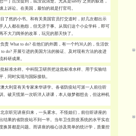
一丁点没提到，或没说清楚。尤其是safety 之类的叙述，
缠上诉讼。在美国，最怕的就是打官司。
一目了然的小书。和有关美国官员打交道时，好几次都出示
乎人人都在抱怨，但无济于事。从我们这个小众学科，即可
再不大刀阔斧的改革，玩完的那天快了。
 What to do? 在他们的外囲，有一个约30人的，生活饮
 to do? 开展引进的美国方法的验证、及对现有方法的改进
流科研成果。
国一批标准水样。中科院卫研所把这批标准水样、用于实验结
平，同时实现与国际接轨。
了澳大利亚有关专家来华讲学。各省防疫站可派一人前往听
训。破天慌第一次听洋人讲课，本人做梦都想去，但这种机
，北京听完讲座归来，一头雾水。不怪姐们，前往听讲座的
出结果的省防疫站不到一半。当年卫生防疫系统的水平实在
度换算都是问题。而讲座的核心涉及简单的统计学，质量控