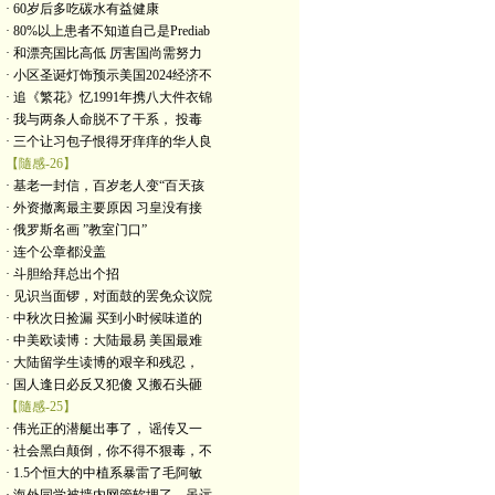
· 60岁后多吃碳水有益健康
· 80%以上患者不知道自己是Prediab
· 和漂亮国比高低 厉害国尚需努力
· 小区圣诞灯饰预示美国2024经济不
· 追《繁花》忆1991年携八大件衣锦
· 我与两条人命脱不了干系， 投毒
· 三个让习包子恨得牙痒痒的华人良
【隨感-26】
· 基老一封信，百岁老人变“百天孩
· 外资撤离最主要原因 习皇没有接
· 俄罗斯名画 ”教室门口”
· 连个公章都没盖
· 斗胆给拜总出个招
· 见识当面锣，对面鼓的罢免众议院
· 中秋次日捡漏 买到小时候味道的
· 中美欧读博：大陆最易 美国最难
· 大陆留学生读博的艰辛和残忍，
· 国人逢日必反又犯傻 又搬石头砸
【隨感-25】
· 伟光正的潜艇出事了， 谣传又一
· 社会黑白颠倒，你不得不狠毒，不
· 1.5个恒大的中植系暴雷了毛阿敏