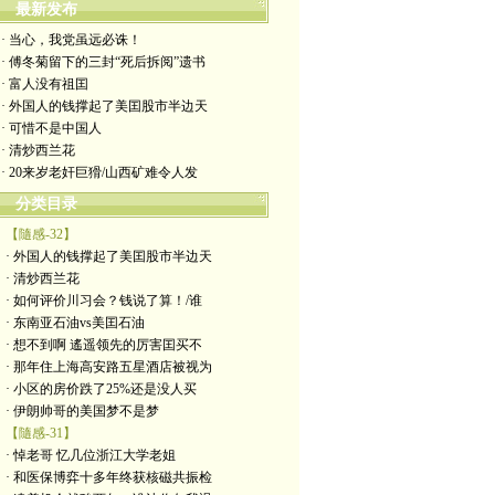
最新发布
· 当心，我党虽远必诛！
· 傅冬菊留下的三封“死后拆阅”遗书
· 富人没有祖囯
· 外国人的钱撑起了美囯股市半边天
· 可惜不是中国人
· 清炒西兰花
· 20来岁老奸巨猾/山西矿难令人发
分类目录
【隨感-32】
· 外国人的钱撑起了美囯股市半边天
· 清炒西兰花
· 如何评价川习会？钱说了算！/谁
· 东南亚石油vs美囯石油
· 想不到啊 遙遥领先的厉害囯买不
· 那年住上海高安路五星酒店被视为
· 小区的房价跌了25%还是没人买
· 伊朗帅哥的美国梦不是梦
【隨感-31】
· 悼老哥 忆几位浙江大学老姐
· 和医保博弈十多年终获核磁共振检