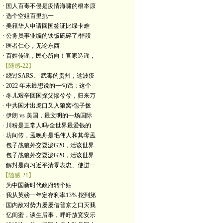
· 国人百毒不侵是疫情海啸的根本原
· 选个空姐百里挑一
· 美籍华人申请回国签证比绿卡难
· 公务员事业编的铁饭碗碎了/悼歿
· 医者仁心，无论东西
· 百姓传谣，民心所向！官家造谣，
【随感-22】
· 绕过SARS、 武毒的贵州，这波疫
· 2022 年末最想说的一句话：这个
· 冬儿艰辛回国探父慘兮兮，归来万
· 中共国才出虎口又入狼窝/包子拨
· 伊朗 vs 美国，最文明的一场国际
· 川粉是正常人吗/全世界最爱钱的
· 坊间传，孟晚舟是毛伟人和其母孟
· 包子战狼外交耍泼G20，活该世界
· 包子战狼外交耍泼G20，活该世界
· 解封是向习近平清零表忠、使进一
【随感-21】
· 为中国新时代政府转个贴
· 我从英磅一年定存利率13% 挖到第
· 国内敌对势力屡屡借普京之口灭我
· 忆闺蜜，谈生后事，呼吁放宽安乐