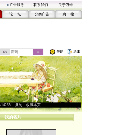
广告服务
联系我们
关于万维
论 坛
分类广告
购 物
帮助
退出
u/14263/
>
复制
>
收藏本页
我的名片