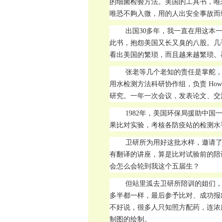
的细菌检验方法。美国的工具书，唯恐
唯恐不夠入微，用的人出安全事故而
出国30多年，我一直在用这本
此书，抱怨美国又长又臭的八股。几
看出美国的繁琐，而且越来越繁琐。
张老等几个老知的责任是掌舵，负责
用水检测方法科研协作组，负责 How
研究。一年一次会议，发表论文、交
1982年，美国环保局援助中
果比对实验，考核各防疫站的检测水
卫研所为用好这批水样，邀请
有翻译的讲座，算是比对试验前的陪
会怎么会轮到我这个五届生？
但站里泒去卫研所陪训的姐们
多半都一样，最后参予比对、成功报
不好说，很多人只知照方配药，连浓
制图的绘制。