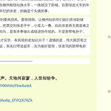
在柳州枢纽站換火车，一換就没了卧铺。
在那绿皮火车的年
年纪的张老，的确是个头痛的事。
混到要风得风、要雨得雨。让柳州站的哥们姐们弄张卧辅
，把票交到张老手中，小菜儿一叠。自此张老再无蜀道难之
拍马，是靠本事做出成绩进协作组的。不是那帮龟孙子。
真才实学、有风骨的老知识分子！遗憾的是，伟大国厉害之
远，美名曰弯道超车，实为偷奸耍滑，张老骂的那帮龟孙
--------------------------
无声。天地何寂寥，人世却纷争。
xrMXhhVzzYtneAuJeA
PIAo6Ip_EFVQ3l7AZA