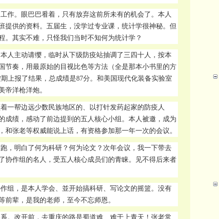
展工作。眼巴巴㸔着，只有放弃这前所未有的机会了。本人
班提供的资料。五届生，没学过专业课，统计学很神秘。但
程。其实不难，只怪我们当时不知何为统计学？
。本人主动请缨，临时从下级防疫站抽调了三四十人，按本
国节奏，用最原始的目视比色等方法（全是那本小书里的方
按期上报了结果，总成绩是87分。和美国现代化装备实验室
美帝洋枪洋炮。
领着一帮边远少数民族地区的、以打针发药起家的防疫人
的成绩，感动了前边提到的五人核心小组。本人被邀，成为
，和张老等权威能说上话，有资格参加那一年一次的会议。
猪跑，明白了何为科研？何为论文？次年会议，我一下带去
了协作组的名人，受五人核心成员们的青睐。见不得后来者
协作组，是本人学会、並开始搞科研、写论文的摇篮。没有
等前辈，是我的老师，至今不忘师恩。
关系。改开前，去重庆的路是蜀道难
、难于上青天！张老常