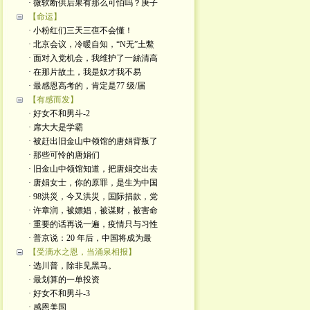
· 微软断供后果有那么可怕吗？庚子
【命运】
· 小粉红们三天三亱不会懂！
· 北京会议，冷暖自知，“N无”土鱉
· 面对入党机会，我维护了一絲清高
· 在那片故土，我是奴才我不易
· 最感恩高考的，肯定是77 级/届
【有感而发】
· 好女不和男斗-2
· 席大大是学霸
· 被赶出旧金山中领馆的唐娟背叛了
· 那些可怜的唐娟们
· 旧金山中领馆知道，把唐娟交出去
· 唐娟女士，你的原罪，是生为中国
· 98洪災，今又洪災，国际捐款，党
· 许章润，被嫖娼，被谋财，被害命
· 重要的话再说一遍，疫情只与习性
· 普京说：20 年后，中国将成为最
【受滴水之恩，当涌泉相报】
· 选川普，除非见黑马。
· 最划算的一单投资
· 好女不和男斗-3
· 感恩美国