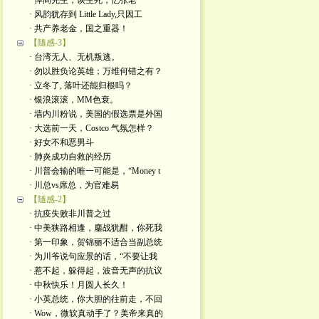
· 悼阎先生，谈生死，忆张老
· 风韵犹存到 Little Lady,只因工
· 共产养老金，国之重器！
【隨感-3】
· 台湾无人、无机叛逃。
· 勿以胜负论英雄；万维何错之有？
· 立冬了, 落叶还能归根吗？
· 银浪滚滚，MM色衰。
· 墙内川粉说，美国的假选票是外国
· 大选前一天，Costco 气氛怎样？
· 好女不和恶男斗
· 肺炎成功自救的经历
· 川普会输的唯一可能是，“Money t
· 川总vs席总，为官难易
【隨感-2】
· 抗疫失败非川普之过
· 中美狭路相逢，鏖战犹酣，你死我
· 第一印象，贺锦丽不适合当副总统
· 为川爷说句应景的话，“不要让我
· 惹不起，躲得起，波音无声的抗议
· 中秋快乐！月圆人长久！
· 小英总统，你大胆的往前走，不回
· Wow，微软真动手了？美帝来真的