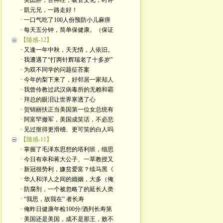
· 美囯胖，舌神经，吸管文化；时评
· 凱元兄，一路走好！
· 一口气吃了100人份预防小儿麻痹
· 每天五分钟，简单保健康。（保证
【隨感-12】
· 又逢一年中秋，天无情，人依旧。
· 我遭遇了“打两针辉瑞老了十多岁”
· 为双不同学的问题征荅案
· 今年的梨下来了，好邻居一家却人
· 我曾伶教过武汉病毒所的无赖和霸
· 拜总的眼泪让世界寒透了心
· 贺锦丽扶正当美国第一位女总统有
· 阿富罕撤军，美国成笑话，不必悲
· 见过抠得更滑稽、更可笑的白人吗
【随感-11】
· 掌握了毛泽东思想的塔利班，细思
· 今日有幸和蒋大公子、一草教授又
· 新冠很势利，嫌贫爱富？续马黑《
· 华人和洋人之间的婚姻，大多（俺
· 防腐剂，一个被忽略了的延长人类
· “我思，故我在” 者长寿
· 俺昨日健康年检100分/酒列长寿第
· 美国还是美国，成不是那王，败不