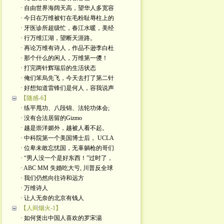
· 自由世界海阔天高，望华人多宽容
· 今日在万维被钉在毛粉耻辱柱上的
· 牙医诊所超级忙，春江水暖，美经
· 行万维江湖，望断天涯路。
· 再论万维有诗人，作品不逊李白杜
· 那个什么的闲人，万维第一儍！
· 打完两针辉瑞后的生活状态
· 俺们笨烏先飞，今天去打了第二针
· 好想知道雷锋们是何人，容我说声
【随感-6】
· 练平甩功、八段锦、法轮功体会;
· 没有合法居留的Gizmo
· 越是崇洋媚外，越被人看不起。
· 中科院第一个美国博士后， UCLA
· 位卑未敢忘忧国，无辜躺枪的哥们
· “男人没一个是好东西！”过时了，
· ABC MM 失婚吃大亏, 川普反全球
· 我们仍然向往诗和远方
· 万维诗人
· 让人无奈的北京有钱人
【人间烟火-1】
· 如何煲出中国人喜欢的罗宋湯