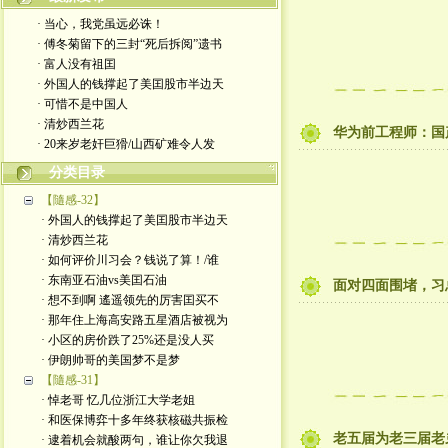
· 当心，我党虽远必诛！
· 傅冬菊留下的三封“死后拆阅”遗书
· 富人没有祖囯
· 外国人的钱撑起了美囯股市半边天
· 可惜不是中国人
· 清炒西兰花
华为前工程师：国
· 20来岁老奸巨猾/山西矿难令人发
分类目录
【隨感-32】
· 外国人的钱撑起了美囯股市半边天
· 清炒西兰花
· 如何评价川习会？钱说了算！/谁
· 东南亚石油vs美囯石油
面对四面围堵，习
· 想不到啊 遙遥领先的厉害囯买不
· 那年住上海高安路五星酒店被视为
· 小区的房价跌了25%还是没人买
· 伊朗帅哥的美国梦不是梦
【隨感-31】
· 悼老哥 忆几位浙江大学老姐
· 和医保博弈十多年终获核磁共振检
老五届为老三届老
· 逮着机会就酸两句，谁让你欠我退