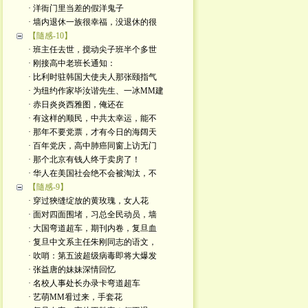
· 洋衙门里当差的假洋鬼子
· 墙内退休一族很幸福，没退休的很
【隨感-10】
· 班主任去世，搅动尖子班半个多世
· 刚接高中老班长通知：
· 比利时驻韩国大使夫人那张颐指气
· 为纽约作家毕汝谐先生、一冰MM建
· 赤日炎炎西雅图，俺还在
· 有这样的顺民，中共太幸运，能不
· 那年不要党票，才有今日的海阔天
· 百年党庆，高中肺癌同窗上访无门
· 那个北京有钱人终于卖房了！
· 华人在美国社会绝不会被淘汰，不
【隨感-9】
· 穿过狹缝绽放的黄玫瑰，女人花
· 面对四面围堵，习总全民动员，墙
· 大国弯道超车，期刊内卷，复旦血
· 复旦中文系主任朱刚同志的语文，
· 吹哨：第五波超级病毒即将大爆发
· 张益唐的妹妹深情回忆
· 名校人事处长办录卡弯道超车
· 艺萌MM㸔过来，手套花