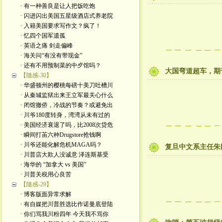
· 有一种善良是让人把饭吃饱
· 闪进闪出美国五星级酒店式养老院
· 入籍美国要求写作文？疯了！
· 忆四个国军遣孤
· 英语之痛 剑走偏峰
· 海关问“有没有带现金”
· 还有不用预制菜的中歺馆吗？
大国弯道超车，期
【隨感-30】
· 华盛顿州的樱桃每磅十美刀吐槽川
· 从秦城监狱出来王立军最关心什么
· 闭馆撤侨，冷战的节奏？或避免出
· 川爷180度转身，湾湾从未有过的
· 美国经济衰退了吗，比2008次贷危
· 瞬间打苖六种Drugstore抢钱啊
· 川爷还能化解危机MAGA吗？
复旦中文系主任朱
· 川普店大欺人没诚意 泽连斯基受
· 海华的 “加拿大 vs 美国”
· 川普关税用心良苦
【隨感-29】
· 博客版面异常求解
· 有自媒把川普胜选比作诺曼底登陆
· 你们骂我川粉四年 今天我不骂你