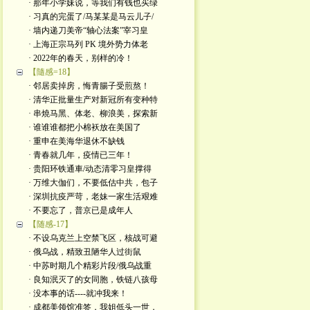
· 那年小学妹说，等我们有钱也买绿
· 习真的完蛋了/马某某是马云儿子/
· 墙内递刀美帝“轴心法案”宰习皇
· 上海正宗马列 PK 境外势力体老
· 2022年的春天，别样的冷！
【隨感=18】
· 邻居卖掉房，悔青腸子受煎熬！
· 清华正批量生产对新冠所有变种特
· 串燒马黑、体老、柳浪美，探索新
· 谁谁谁都把小棉袄放在美国了
· 重申在美海华退休不缺钱
· 青春就几年，疫情已三年！
· 贵阳环铁通車/动态清零习皇撑得
· 万维大伽们，不要低估中共，包子
· 深圳抗疫严苛，老妹一家生活艰难
· 不要忘了，普京已是成年人
【随感-17】
· 不设乌克兰上空禁飞区，核战可避
· 俄乌战，精致丑陋华人过街鼠
· 中苏时期几个精彩片段/俄乌战重
· 良知泯灭了的女同胞，铁链八孩母
· 没本事的话----就冲我来！
· 成都美领馆准签，我姐低头一世，