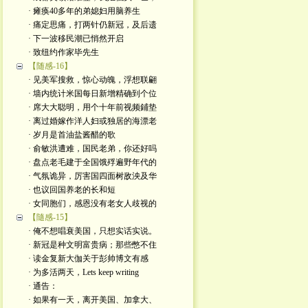
· 瘫痪40多年的弟媳妇用脑养生
· 痛定思痛，打两针仍新冠，及后遗
· 下一波移民潮已悄然开启
· 致纽约作家毕先生
【随感-16】
· 见美军搜救，惊心动魄，浮想联翩
· 墙内统计米国每日新增精确到个位
· 席大大聪明，用个十年前视频鋪垫
· 离过婚嫁作洋人妇或独居的海漂老
· 岁月是首油盐酱醋的歌
· 俞敏洪遭难，国民老弟，你还好吗
· 盘点老毛建于全国饿殍遍野年代的
· 气氛诡异，厉害国四面树敌泱及华
· 也议回国养老的长和短
· 女同胞们，感恩没有老女人歧视的
【隨感-15】
· 俺不想唱衰美国，只想实话实说。
· 新冠是种文明富贵病；那些憋不住
· 读金复新大伽关于彭帅博文有感
· 为多活两天，Lets keep writing
· 通告：
· 如果有一天，离开美国、加拿大、