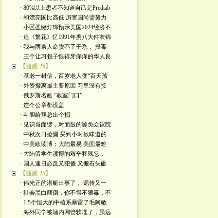
· 80%以上患者不知道自己是Prediab
· 和漂亮国比高低 厉害国尚需努力
· 小区圣诞灯饰预示美国2024经济不
· 追《繁花》忆1991年携八大件衣锦
· 我与两条人命脱不了干系， 投毒
· 三个让习包子恨得牙痒痒的华人良
【隨感-26】
· 基老一封信，百岁老人变“百天孩
· 外资撤离最主要原因 习皇没有接
· 俄罗斯名画 ”教室门口”
· 连个公章都没盖
· 斗胆给拜总出个招
· 见识当面锣，对面鼓的罢免众议院
· 中秋次日捡漏 买到小时候味道的
· 中美欧读博：大陆最易 美国最难
· 大陆留学生读博的艰辛和残忍，
· 国人逢日必反又犯傻 又搬石头砸
【隨感-25】
· 伟光正的潜艇出事了， 谣传又一
· 社会黑白颠倒，你不得不狠毒，不
· 1.5个恒大的中植系暴雷了毛阿敏
· 海外同学被墙内网管软埋了，虽远