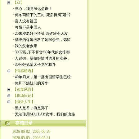
【ZT】
· 当心，我党虽远必诛！
· 傅冬菊留下的三封“死后拆阅”遗书
· 富人没有祖囯
· 可惜不是中国人
· 20来岁老奸巨猾/山西矿难令人发
· 杨绛的保姆照料了她20余年，弥留
· 我的父老乡亲
· 300万以下不算贪/80年代的女排都
· 人过80，要做好随时离开的准备，
· 30分钟捻清太子党的权斗
【情感秘语】
· 40年归来，第一批出国留学生已经
· 俺和下舖姐们的芳华
【衣食风彩】
【职场日记】
【海外人生】
· 黑人是爷，俺是孙子
· 无法使用MATLAB软件，我们的出路
存档目录
2026-06-02 - 2026-06-29
2026-05-05 - 2026-05-31