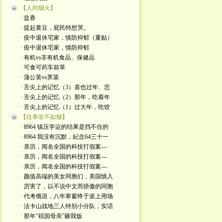
【人间烟火】
· 盐香
· 提起黄豆，屁民特想哭。
· 疫中退休宅家，慎防抑郁（重贴）
· 疫中退休宅家，慎防抑郁
· 有机vs非有机食品、保健品
· 可食可药车前草
· 蒲公英vs荠菜
· 舌尖上的记忆（3）喜也过年、悲
· 舌尖上的记忆（2）那年，吃着年
· 舌尖上的记忆（1）过大年，吃饺
【往亊並不如烟】
· 8964 镇压学运的结果是挡不住的
· 8964 我没有沉默，紀念64三十一
· 亲历，闻名全国的科技打假案---
· 亲历，闻名全国的科技打假案---
· 亲历，闻名全国的科技打假案---
· 颜值高端的美女同胞们，美国慎入
· 厉害了，以不说中文而骄傲的同胞
· 代考俄语，八年寒窗终于派上用场
· 法卡山战地三人特别小分队，实话
· 那年"袓国母亲"砸我饭