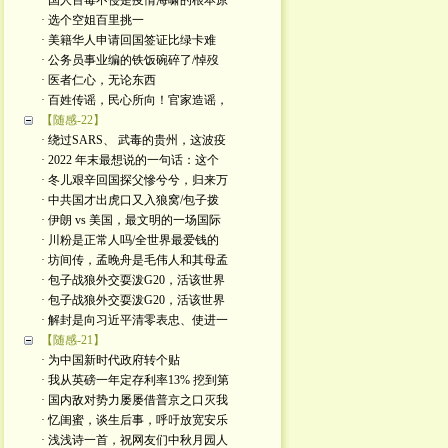
· 国人百毒不侵是疫情海啸的根本原
· 选个空姐百里挑一
· 美籍华人申请回国签证比绿卡难
· 公务员事业编的铁饭碗碎了/悼歿
· 医者仁心，无论东西
· 百姓传谣，民心所向！官家造谣，
【随感-22】
· 绕过SARS、 武毒的贵州，这波疫
· 2022 年末最想说的一句话：这个
· 冬儿艰辛回国探父慘兮兮，归来万
· 中共国才出虎口又入狼窝/包子拨
· 伊朗 vs 美国，最文明的一场国际
· 川粉是正常人吗/全世界最爱钱的
· 坊间传，孟晚舟是毛伟人和其母孟
· 包子战狼外交耍泼G20，活该世界
· 包子战狼外交耍泼G20，活该世界
· 解封是向习近平清零表忠、使进一
【随感-21】
· 为中国新时代政府转个贴
· 我从英磅一年定存利率13% 挖到第
· 国内敌对势力屡屡借普京之口灭我
· 忆闺蜜，谈生后事，呼吁放宽安乐
· 浅浅诗一首，祝网友们中秋月园人