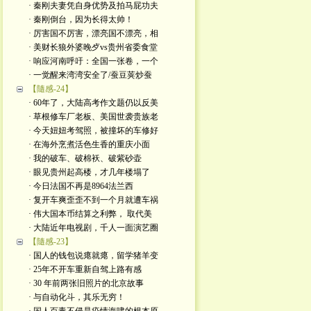
· 秦刚夫妻凭自身优势及拍马屁功夫
· 秦刚倒台，因为长得太帅！
· 厉害国不厉害，漂亮国不漂亮，相
· 美财长狼外婆晚歺vs贵州省委食堂
· 响应河南呼吁：全国一张卷，一个
· 一觉醒来湾湾安全了/蚕豆荚炒蚕
【隨感-24】
· 60年了，大陆高考作文题仍以反美
· 草根修车厂老板、美国世袭贵族老
· 今天妞妞考驾照，被撞坏的车修好
· 在海外烹煮活色生香的重庆小面
· 我的破车、破棉袄、破紫砂壶
· 眼见贵州起高楼，才几年楼塌了
· 今日法国不再是8964法兰西
· 复开车爽歪歪不到一个月就遭车祸
· 伟大国本币结算之利弊， 取代美
· 大陆近年电视剧，千人一面演艺圈
【隨感-23】
· 国人的钱包说瘪就瘪，留学猪羊变
· 25年不开车重新自驾上路有感
· 30 年前两张旧照片的北京故事
· 与自动化斗，其乐无穷！