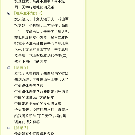
· 复旦血案，高处不胜寒！何不退一
· 同一天举行婚礼的四兄弟
【往亊並不如烟-2】
· 文人治人，非文人治于人。花山军
· 忆舅妈，小脚粽，三寸金莲，高跟
· 一年一度高考日，莘莘学子成人礼
· 貌似周璇的发小阿华，聚首西雅图
· 把我高考准考证攥在手心里的班主
· 忆死于文革的贵阳市第一中学恩师
· 炊事班，花山军垦农场那些事(二)
· 俺和下舖姐们的芳华
【隨感-8】
· 幸福；活得有趣；来自墙内的特级
· 来到万维，才知道山里土鳖亏大了
· 何处退休养老？续
· 何处退休养老？西雅图老姐纽约退
· 中国的速度vs西方的扯皮
· 中国老科学家们的良心与无奈
· 今天看来，疫苗打与不打，真差不
· 战狼阿拉斯加 ”胜” 美帝，墙内嗨
· 读施化博文有感
【隨感-7】
· 俺老妪有个问题请教各位