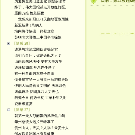
吹哨：第五波超级
· 为避免全美旧金山化 我提前邮寄
· 终于，伟大国拟试点开放红灯区。
· 重回万维 恍若隔世
· 一觉醒来新冠LB.1天翻地覆慨而慷
· 新冠新秀 1号病人
· 墙内热传快讯：拜登驾崩
· 苏联老大哥撞上中囯半老徐娘
【隨感-28】
· 遭遇垮境流氓团伙诈骗纪实
· 请扪心自问，你是否配为人？
· 山雨欲来风满楼 要有大事发生
· 通涨猛如虎 拜总连任悬了
· 有一种自由叫车厘子自由
· 债务爆雷第一大省贵州马跑得更欢
· 伊朗人民是善良文明的 庆幸以色
· 速战速决 伊朗真乃大丈夫也
· 若知今日 何必当初 亡羊补牢为时
· 瓷器求鉴赏
【隨感-27】
· 就第一夫人彭丽媛的风衣侃几句
· 华州总统大选拉开帷幕了
· 贵州山火，天災？人祸？天災十人
· 60岁后多吃碳水有益健康