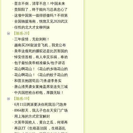
· 普京不倒，清零不息！/中国未来
· 贵阳阳了，终于能向习总表忠心了
· 这项中国第一值得骄傲吗？不得第
· 全国驰援海南，恍惚又见2020武汉
· 任性的北大才女柳州妹
【随感-20】
· 三年疫情，无欲则刚！
· 越南买200架波音飞机，我党公布
· 美帝这瘦死的骡驼还是比厉害国的
· 悼安倍首相，有人幸災乐祸，奉劝
· 包子最怕美帝精准爆头/包子讲话
· 花山啊花山！《花山的乡场花山的
· 花山啊花山！《花山的蚊子花山的
· 和普京抱团苟且/习务虚李务实
· 唐山渣男袭女案掩盖席皇连失三城
· 中共国想抢台积电，厚颜无耻！
【随感-19】
· 6月11日两派要决你死我活/刁急奔
· 8964那天，我儿子也在天安门广场
· 用上海的方式官宣解封
· 大英帝国抢人，黄台之瓜，何堪再
· 再议ZT《生殖器治国 ，生殖器乱