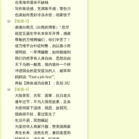
· 在美海华退休不缺钱
· 写作靠语感，烹调靠手感；警告川
· 也谈如何煮好冷冻水饺；咱家饺子
【隨感-5】
· 谢谢白熊兄（白熊的博客）! 您尽
· 祝贺五届生学长末班车开博，感谢
· 尊敬的万维网编们，你们辛苦了！
· 借万维平台针砭时弊，勿以善小而
· 请阿妞、一草博赐教，如何能做到
· 我们仍然享有人身自由、思想自由
· 天下乌鸦一般黑，墙内墙外一个样
· 冲进国会的是安提法的人，破坏和
· 妈妈说: ”Find a job first!”;
· 再贴【肺炎成功自救】；告别 202
【隨感-4】
· 大陆美军、共军、国軍，抗日老兵
· 逢年过节，不为人情世故累，足矣
· 为世间留下温情，我思、故我写。
· 我病得不轻，看过医生了
· 生活不易，冥想崛起
· 为某些华人商家汗颜，赞美国商家
· 养生长寿、淡然生死，兼回老度和