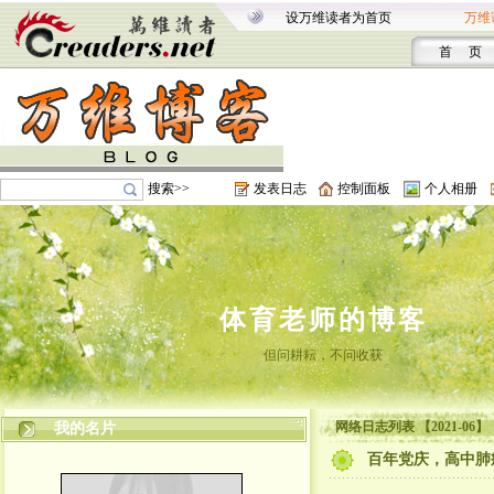
设万维读者为首页
万维
首 页
搜索>>
发表日志
控制面板
个人相册
体育老师的博客
但问耕耘，不问收获
网络日志列表 【2021-06】
我的名片
百年党庆，高中肺