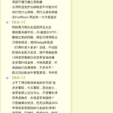
· 美国千傻万傻之英制傻
· 台湾民进党护台積电变不可能为可
· 你们凭什么资格，用什么身份来挑
· 在FredMeyer 周边有一大片新盖好
【隨感-14】
· 阿妞离万维出走是因拜总太怂
· 要剮要杀都不怕；ZG被趕出WTO；
· 翻墙过来的同胞，撑起万维博客点
· 万维有情况；墙内Eating有焦虑
· 《打两针老十多岁》后续，不信疫
· 听墙内名医大实话，我不再抱怨美
· 11种变异毒株巳在世界各地传播
· 岁岁霜叶炫金秋，今秋风萧瑟，叶
· 老姐妹们自澳洲来，不亦乐乎！
· 凱元兄比欧金中更冤更屈；号外世
【隨感-13】
· 少不丁博没取得体老的许可就”改
· 岁岁重阳，今又重阳，思念故土，
· 体育老师上过法卡山，不尿耄长津
· 穷养孟晚舟，生母孟军有隐情？
· 川普健康出状况，恐无法再战2024
· 申请首发美国拍的巜血战长津湖》