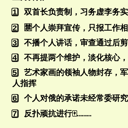
⃣
双首长负责制，习务虚李务实
1
⃣
🈲
个人崇拜宣传，只报工作相
2
⃣
不播个人讲话，审查通过后剪
3
⃣
不再提两个维护，淡化核心，
4
⃣
艺术家画的领袖人物封存，军
5
人指挥
⃣
个人对俄的承诺未经常委研究
6
⃣
反扑顽抗进行
🀄
7
️………