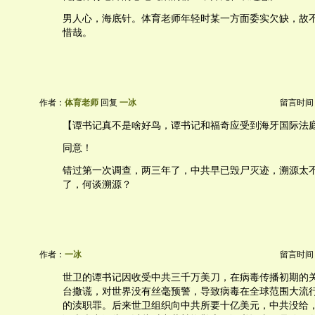
男人心，海底针。体育老师年轻时某一方面委实欠缺，故
惜哉。
作者：
体育老师
回复
一冰
留言时间：20
【谭书记真不是啥好鸟，谭书记和福奇应受到海牙国际法
同意！
错过第一次调查，两三年了，中共早已毁尸灭迹，溯源太
了，何谈溯源？
作者：
一冰
留言时间：20
世卫的谭书记因收受中共三千万美刀，在病毒传播初期的
台撒谎，对世界没有丝毫预警，导致病毒在全球范围大流
的渎职罪。后来世卫组织向中共所要十亿美元，中共没给