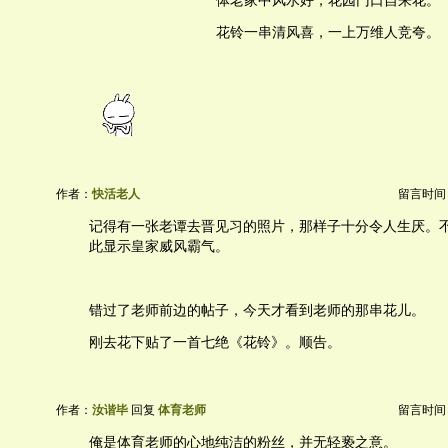
体老家中风水好，花园门口自来花。
花铃一串清风喜，一上万维人竞夸。
作者：
快活老人
留言时间：20
记得有一张老谭去晋见习的照片，那样子十分令人生厌。
此显示皇家威风霸气。
错过了老师前边的帖子，今天才看到老师的那串花儿。
刚去花下贴了一首七绝《花铃》。顺告。
作者：
汝谐毕
回复
体育老师
留言时间：20
俺是体育老师的心地纯洁的粉丝，并无轻亵之意。