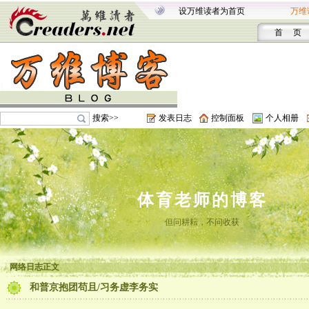
设万维读者为首页
万维
首 页
搜索>>
发表日志
控制面板
个人相册
体育老师的博客
但问耕耘，不问收获
网络日志正文
和普京抱团苟且/习务虚李务实