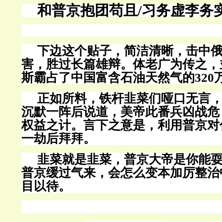
和普京抱团苟且
/习务虚李务
下边这个贴子，简洁清晰，击中
害，胜过长篇雄辩。体老广为传之，
斯霸占了中国富含石油天然气的
32
正如所料，铁杆韭菜们哑口无言
沉默一阵后说道，美帝此番兵凶战危
权益之计。言下之意是，利用普京对
一劫后拜拜。
韭菜就是韭菜，普京大帝是你能
普京缓过气来，会怎么变本加厉整治
目以待。