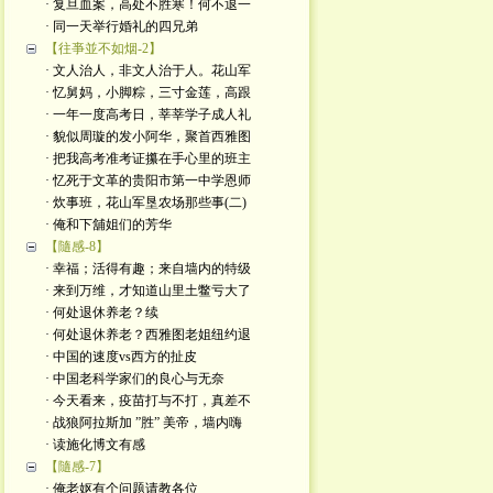
· 复旦血案，高处不胜寒！何不退一
· 同一天举行婚礼的四兄弟
【往亊並不如烟-2】
· 文人治人，非文人治于人。花山军
· 忆舅妈，小脚粽，三寸金莲，高跟
· 一年一度高考日，莘莘学子成人礼
· 貌似周璇的发小阿华，聚首西雅图
· 把我高考准考证攥在手心里的班主
· 忆死于文革的贵阳市第一中学恩师
· 炊事班，花山军垦农场那些事(二)
· 俺和下舖姐们的芳华
【隨感-8】
· 幸福；活得有趣；来自墙内的特级
· 来到万维，才知道山里土鳖亏大了
· 何处退休养老？续
· 何处退休养老？西雅图老姐纽约退
· 中国的速度vs西方的扯皮
· 中国老科学家们的良心与无奈
· 今天看来，疫苗打与不打，真差不
· 战狼阿拉斯加 ”胜” 美帝，墙内嗨
· 读施化博文有感
【隨感-7】
· 俺老妪有个问题请教各位