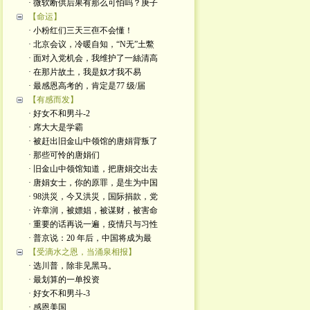
· 微软断供后果有那么可怕吗？庚子
【命运】
· 小粉红们三天三亱不会懂！
· 北京会议，冷暖自知，“N无”土鱉
· 面对入党机会，我维护了一絲清高
· 在那片故土，我是奴才我不易
· 最感恩高考的，肯定是77 级/届
【有感而发】
· 好女不和男斗-2
· 席大大是学霸
· 被赶出旧金山中领馆的唐娟背叛了
· 那些可怜的唐娟们
· 旧金山中领馆知道，把唐娟交出去
· 唐娟女士，你的原罪，是生为中国
· 98洪災，今又洪災，国际捐款，党
· 许章润，被嫖娼，被谋财，被害命
· 重要的话再说一遍，疫情只与习性
· 普京说：20 年后，中国将成为最
【受滴水之恩，当涌泉相报】
· 选川普，除非见黑马。
· 最划算的一单投资
· 好女不和男斗-3
· 感恩美国