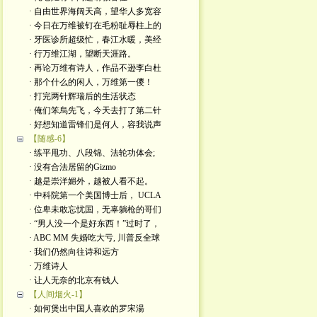
· 自由世界海阔天高，望华人多宽容
· 今日在万维被钉在毛粉耻辱柱上的
· 牙医诊所超级忙，春江水暖，美经
· 行万维江湖，望断天涯路。
· 再论万维有诗人，作品不逊李白杜
· 那个什么的闲人，万维第一儍！
· 打完两针辉瑞后的生活状态
· 俺们笨烏先飞，今天去打了第二针
· 好想知道雷锋们是何人，容我说声
【随感-6】
· 练平甩功、八段锦、法轮功体会;
· 没有合法居留的Gizmo
· 越是崇洋媚外，越被人看不起。
· 中科院第一个美国博士后， UCLA
· 位卑未敢忘忧国，无辜躺枪的哥们
· “男人没一个是好东西！”过时了，
· ABC MM 失婚吃大亏, 川普反全球
· 我们仍然向往诗和远方
· 万维诗人
· 让人无奈的北京有钱人
【人间烟火-1】
· 如何煲出中国人喜欢的罗宋湯