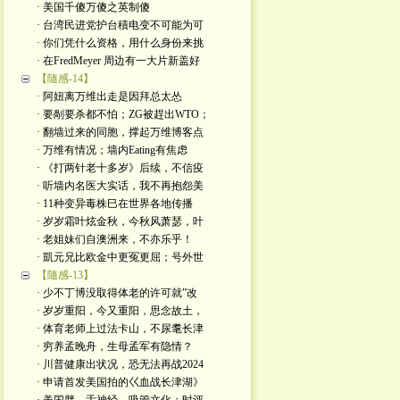
· 美国千傻万傻之英制傻
· 台湾民进党护台積电变不可能为可
· 你们凭什么资格，用什么身份来挑
· 在FredMeyer 周边有一大片新盖好
【隨感-14】
· 阿妞离万维出走是因拜总太怂
· 要剮要杀都不怕；ZG被趕出WTO；
· 翻墙过来的同胞，撑起万维博客点
· 万维有情况；墙内Eating有焦虑
· 《打两针老十多岁》后续，不信疫
· 听墙内名医大实话，我不再抱怨美
· 11种变异毒株巳在世界各地传播
· 岁岁霜叶炫金秋，今秋风萧瑟，叶
· 老姐妹们自澳洲来，不亦乐乎！
· 凱元兄比欧金中更冤更屈；号外世
【隨感-13】
· 少不丁博没取得体老的许可就”改
· 岁岁重阳，今又重阳，思念故土，
· 体育老师上过法卡山，不尿耄长津
· 穷养孟晚舟，生母孟军有隐情？
· 川普健康出状况，恐无法再战2024
· 申请首发美国拍的巜血战长津湖》