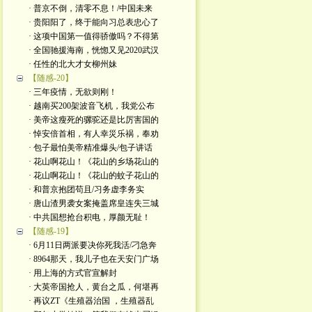
· 普京不倒，清零不息！/中国未来
· 贵阳阳了，终于能向习总表忠心了
· 这项中国第一值得骄傲吗？不得第
· 全国驰援海南，恍惚又见2020武汉
· 任性的北大才女柳州妹
【随感-20】
· 三年疫情，无欲则刚！
· 越南买200架波音飞机，我党公布
· 美帝这瘦死的骡驼还是比厉害国的
· 悼安倍首相，有人幸災乐祸，奉劝
· 包子最怕美帝精准爆头/包子讲话
· 花山啊花山！《花山的乡场花山的
· 花山啊花山！《花山的蚊子花山的
· 和普京抱团苟且/习务虚李务实
· 唐山渣男袭女案掩盖席皇连失三城
· 中共国想抢台积电，厚颜无耻！
【随感-19】
· 6月11日两派要决你死我活/刁急奔
· 8964那天，我儿子也在天安门广场
· 用上海的方式官宣解封
· 大英帝国抢人，黄台之瓜，何堪再
· 再议ZT《生殖器治国 ，生殖器乱