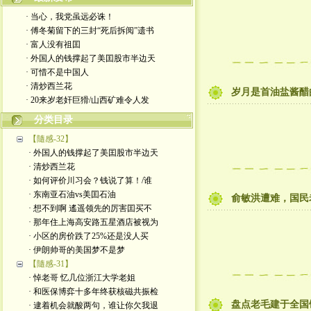
· 当心，我党虽远必诛！
· 傅冬菊留下的三封“死后拆阅”遗书
· 富人没有祖囯
· 外国人的钱撑起了美囯股市半边天
· 可惜不是中国人
· 清炒西兰花
岁月是首油盐酱醋
· 20来岁老奸巨猾/山西矿难令人发
分类目录
【隨感-32】
· 外国人的钱撑起了美囯股市半边天
· 清炒西兰花
· 如何评价川习会？钱说了算！/谁
· 东南亚石油vs美囯石油
俞敏洪遭难，国民
· 想不到啊 遙遥领先的厉害囯买不
· 那年住上海高安路五星酒店被视为
· 小区的房价跌了25%还是没人买
· 伊朗帅哥的美国梦不是梦
【隨感-31】
· 悼老哥 忆几位浙江大学老姐
· 和医保博弈十多年终获核磁共振检
盘点老毛建于全国
· 逮着机会就酸两句，谁让你欠我退