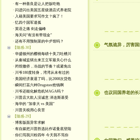
· 有一种善良是让人把饭吃饱
· 闪进闪出美国五星级酒店式养老院
· 入籍美国要求写作文？疯了！
· 忆四个国军遣孤
· 英语之痛 剑走偏峰
· 海关问“有没有带现金”
· 还有不用预制菜的中歺馆吗？
气氛诡异，厉害国
【隨感-30】
· 华盛顿州的樱桃每磅十美刀吐槽川
· 从秦城监狱出来王立军最关心什么
· 闭馆撤侨，冷战的节奏？或避免出
· 川爷180度转身，湾湾从未有过的
· 美国经济衰退了吗，比2008次贷危
· 瞬间打苖六种Drugstore抢钱啊
· 川爷还能化解危机MAGA吗？
也议回国养老的长
· 川普店大欺人没诚意 泽连斯基受
· 海华的 “加拿大 vs 美国”
· 川普关税用心良苦
【隨感-29】
· 博客版面异常求解
· 有自媒把川普胜选比作诺曼底登陆
· 你们骂我川粉四年 今天我不骂你