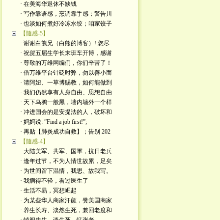
· 在美海华退休不缺钱
· 写作靠语感，烹调靠手感；警告川
· 也谈如何煮好冷冻水饺；咱家饺子
【隨感-5】
· 谢谢白熊兄（白熊的博客）! 您尽
· 祝贺五届生学长末班车开博，感谢
· 尊敬的万维网编们，你们辛苦了！
· 借万维平台针砭时弊，勿以善小而
· 请阿妞、一草博赐教，如何能做到
· 我们仍然享有人身自由、思想自由
· 天下乌鸦一般黑，墙内墙外一个样
· 冲进国会的是安提法的人，破坏和
· 妈妈说: ”Find a job first!”;
· 再贴【肺炎成功自救】；告别 202
【隨感-4】
· 大陆美军、共军、国軍，抗日老兵
· 逢年过节，不为人情世故累，足矣
· 为世间留下温情，我思、故我写。
· 我病得不轻，看过医生了
· 生活不易，冥想崛起
· 为某些华人商家汗颜，赞美国商家
· 养生长寿、淡然生死，兼回老度和