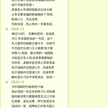
· 国人百毒不侵是疫情海啸的根本原
· 选个空姐百里挑一
· 美籍华人申请回国签证比绿卡难
· 公务员事业编的铁饭碗碎了/悼歿
· 医者仁心，无论东西
· 百姓传谣，民心所向！官家造谣，
【随感-22】
· 绕过SARS、 武毒的贵州，这波疫
· 2022 年末最想说的一句话：这个
· 冬儿艰辛回国探父慘兮兮，归来万
· 中共国才出虎口又入狼窝/包子拨
· 伊朗 vs 美国，最文明的一场国际
· 川粉是正常人吗/全世界最爱钱的
· 坊间传，孟晚舟是毛伟人和其母孟
· 包子战狼外交耍泼G20，活该世界
· 包子战狼外交耍泼G20，活该世界
· 解封是向习近平清零表忠、使进一
【随感-21】
· 为中国新时代政府转个贴
· 我从英磅一年定存利率13% 挖到第
· 国内敌对势力屡屡借普京之口灭我
· 忆闺蜜，谈生后事，呼吁放宽安乐
· 浅浅诗一首，祝网友们中秋月园人