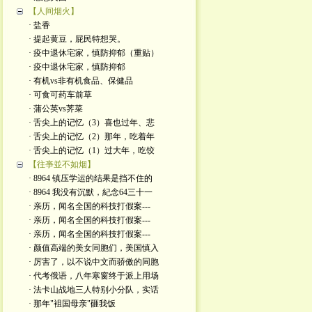
【人间烟火】
· 盐香
· 提起黄豆，屁民特想哭。
· 疫中退休宅家，慎防抑郁（重贴）
· 疫中退休宅家，慎防抑郁
· 有机vs非有机食品、保健品
· 可食可药车前草
· 蒲公英vs荠菜
· 舌尖上的记忆（3）喜也过年、悲
· 舌尖上的记忆（2）那年，吃着年
· 舌尖上的记忆（1）过大年，吃饺
【往亊並不如烟】
· 8964 镇压学运的结果是挡不住的
· 8964 我没有沉默，紀念64三十一
· 亲历，闻名全国的科技打假案---
· 亲历，闻名全国的科技打假案---
· 亲历，闻名全国的科技打假案---
· 颜值高端的美女同胞们，美国慎入
· 厉害了，以不说中文而骄傲的同胞
· 代考俄语，八年寒窗终于派上用场
· 法卡山战地三人特别小分队，实话
· 那年"袓国母亲"砸我饭