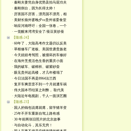
· 秦刚夫妻凭自身优势及拍马屁功夫
· 秦刚倒台，因为长得太帅！
· 厉害国不厉害，漂亮国不漂亮，相
· 美财长狼外婆晚歺vs贵州省委食堂
· 响应河南呼吁：全国一张卷，一个
· 一觉醒来湾湾安全了/蚕豆荚炒蚕
【隨感-24】
· 60年了，大陆高考作文题仍以反美
· 草根修车厂老板、美国世袭贵族老
· 今天妞妞考驾照，被撞坏的车修好
· 在海外烹煮活色生香的重庆小面
· 我的破车、破棉袄、破紫砂壶
· 眼见贵州起高楼，才几年楼塌了
· 今日法国不再是8964法兰西
· 复开车爽歪歪不到一个月就遭车祸
· 伟大国本币结算之利弊， 取代美
· 大陆近年电视剧，千人一面演艺圈
【隨感-23】
· 国人的钱包说瘪就瘪，留学猪羊变
· 25年不开车重新自驾上路有感
· 30 年前两张旧照片的北京故事
· 与自动化斗，其乐无穷！