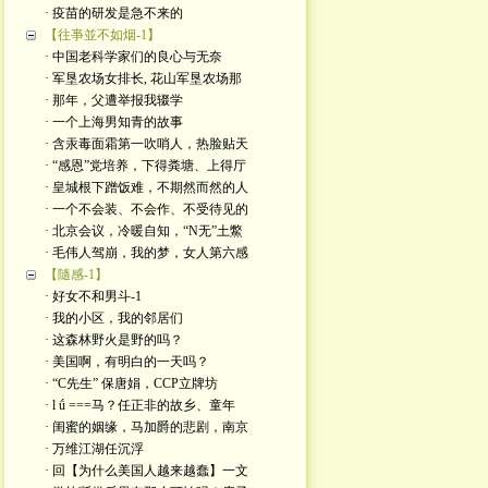
· 疫苗的研发是急不来的
【往亊並不如烟-1】
· 中国老科学家们的良心与无奈
· 军垦农场女排长, 花山军垦农场那
· 那年，父遭举报我辍学
· 一个上海男知青的故事
· 含汞毒面霜第一吹哨人，热脸贴天
· “感恩”党培养，下得粪塘、上得厅
· 皇城根下蹭饭难，不期然而然的人
· 一个不会装、不会作、不受待见的
· 北京会议，冷暖自知，“N无”土鱉
· 毛伟人驾崩，我的梦，女人第六感
【隨感-1】
· 好女不和男斗-1
· 我的小区，我的邻居们
· 这森林野火是​野的吗？
· 美国啊，有明白的一天吗？
· “C先生” 保唐娟，CCP立牌坊
· l ǘ ===马？任正非的故乡、童年
· 闺蜜的姻缘，马加爵的悲剧，南京
· 万维江湖任沉浮
· 回【为什么美国人越来越蠢】一文