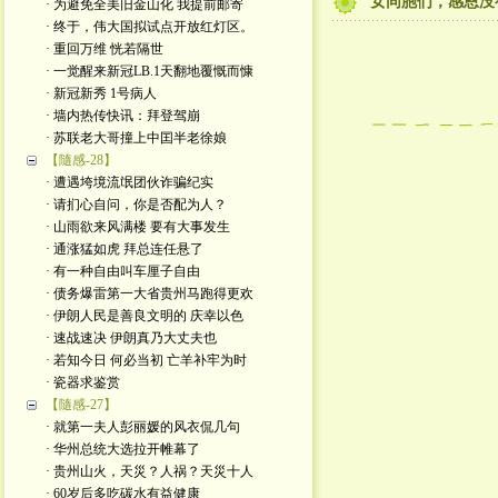
女同胞们，感恩没
· 为避免全美旧金山化 我提前邮寄
· 终于，伟大国拟试点开放红灯区。
· 重回万维 恍若隔世
· 一觉醒来新冠LB.1天翻地覆慨而慷
· 新冠新秀 1号病人
· 墙内热传快讯：拜登驾崩
· 苏联老大哥撞上中囯半老徐娘
【隨感-28】
· 遭遇垮境流氓团伙诈骗纪实
· 请扪心自问，你是否配为人？
· 山雨欲来风满楼 要有大事发生
· 通涨猛如虎 拜总连任悬了
· 有一种自由叫车厘子自由
· 债务爆雷第一大省贵州马跑得更欢
· 伊朗人民是善良文明的 庆幸以色
· 速战速决 伊朗真乃大丈夫也
· 若知今日 何必当初 亡羊补牢为时
· 瓷器求鉴赏
【隨感-27】
· 就第一夫人彭丽媛的风衣侃几句
· 华州总统大选拉开帷幕了
· 贵州山火，天災？人祸？天災十人
· 60岁后多吃碳水有益健康