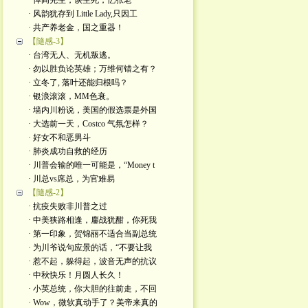
· 悼阎先生，谈生死，忆张老
· 风韵犹存到 Little Lady,只因工
· 共产养老金，国之重器！
【隨感-3】
· 台湾无人、无机叛逃。
· 勿以胜负论英雄；万维何错之有？
· 立冬了, 落叶还能归根吗？
· 银浪滚滚，MM色衰。
· 墙内川粉说，美国的假选票是外国
· 大选前一天，Costco 气氛怎样？
· 好女不和恶男斗
· 肺炎成功自救的经历
· 川普会输的唯一可能是，“Money t
· 川总vs席总，为官难易
【隨感-2】
· 抗疫失败非川普之过
· 中美狭路相逢，鏖战犹酣，你死我
· 第一印象，贺锦丽不适合当副总统
· 为川爷说句应景的话，“不要让我
· 惹不起，躲得起，波音无声的抗议
· 中秋快乐！月圆人长久！
· 小英总统，你大胆的往前走，不回
· Wow，微软真动手了？美帝来真的