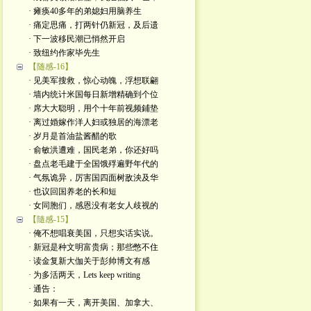
· 瘫痪40多年的弟媳妇用脑养生
· 痛定思痛，打两针仍新冠，及后遗
· 下一波移民潮已悄然开启
· 致纽约作家毕先生
【随感-16】
· 见美军搜救，惊心动魄，浮想联翩
· 墙内统计米国每日新增精确到个位
· 席大大聪明，用个十年前视频鋪垫
· 离过婚嫁作洋人妇或独居的海漂老
· 岁月是首油盐酱醋的歌
· 俞敏洪遭难，国民老弟，你还好吗
· 盘点老毛建于全国饿殍遍野年代的
· 气氛诡异，厉害国四面树敌泱及华
· 也议回国养老的长和短
· 女同胞们，感恩没有老女人歧视的
【隨感-15】
· 俺不想唱衰美国，只想实话实说。
· 新冠是种文明富贵病；那些憋不住
· 读金复新大伽关于彭帅博文有感
· 为多活两天，Lets keep writing
· 通告：
· 如果有一天，离开美国、加拿大、