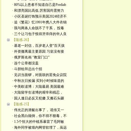
· 80%以上患者不知道自己是Prediab
· 和漂亮国比高低 厉害国尚需努力
· 小区圣诞灯饰预示美国2024经济不
· 追《繁花》忆1991年携八大件衣锦
· 我与两条人命脱不了干系， 投毒
· 三个让习包子恨得牙痒痒的华人良
【隨感-26】
· 基老一封信，百岁老人变“百天孩
· 外资撤离最主要原因 习皇没有接
· 俄罗斯名画 ”教室门口”
· 连个公章都没盖
· 斗胆给拜总出个招
· 见识当面锣，对面鼓的罢免众议院
· 中秋次日捡漏 买到小时候味道的
· 中美欧读博：大陆最易 美国最难
· 大陆留学生读博的艰辛和残忍，
· 国人逢日必反又犯傻 又搬石头砸
【隨感-25】
· 伟光正的潜艇出事了， 谣传又一
· 社会黑白颠倒，你不得不狠毒，不
· 1.5个恒大的中植系暴雷了毛阿敏
· 海外同学被墙内网管软埋了，虽远