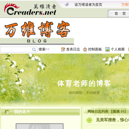
设万维读者为首页
万维
首 页
搜索>>
发表日志
控制面板
个人相册
体育老师的博客
但问耕耘，不问收获
网络日志列表 【随感-16】
我的名片
见美军搜救，惊心