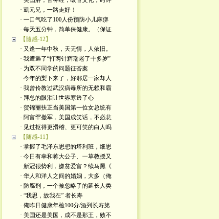
· 美囯胖，舌神经，吸管文化；时评
· 凱元兄，一路走好！
· 一口气吃了100人份预防小儿麻痹
· 每天五分钟，简单保健康。（保证
【隨感-12】
· 又逢一年中秋，天无情，人依旧。
· 我遭遇了“打两针辉瑞老了十多岁”
· 为双不同学的问题征荅案
· 今年的梨下来了，好邻居一家却人
· 我曾伶教过武汉病毒所的无赖和霸
· 拜总的眼泪让世界寒透了心
· 贺锦丽扶正当美国第一位女总统有
· 阿富罕撤军，美国成笑话，不必悲
· 见过抠得更滑稽、更可笑的白人吗
【随感-11】
· 掌握了毛泽东思想的塔利班，细思
· 今日有幸和蒋大公子、一草教授又
· 新冠很势利，嫌贫爱富？续马黑《
· 华人和洋人之间的婚姻，大多（俺
· 防腐剂，一个被忽略了的延长人类
· “我思，故我在” 者长寿
· 俺昨日健康年检100分/酒列长寿第
· 美国还是美国，成不是那王，败不