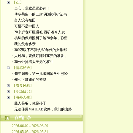
【ZT】
· 当心，我党虽远必诛！
· 傅冬菊留下的三封“死后拆阅”遗书
· 富人没有祖囯
· 可惜不是中国人
· 20来岁老奸巨猾/山西矿难令人发
· 杨绛的保姆照料了她20余年，弥留
· 我的父老乡亲
· 300万以下不算贪/80年代的女排都
· 人过80，要做好随时离开的准备，
· 30分钟捻清太子党的权斗
【情感秘语】
· 40年归来，第一批出国留学生已经
· 俺和下舖姐们的芳华
【衣食风彩】
【职场日记】
【海外人生】
· 黑人是爷，俺是孙子
· 无法使用MATLAB软件，我们的出路
存档目录
2026-06-02 - 2026-06-29
2026-05-05 - 2026-05-31