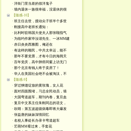
· 洋衙门里当差的假洋鬼子
· 墙内退休一族很幸福，没退休的很
【隨感-10】
· 班主任去世，搅动尖子班半个多世
· 刚接高中老班长通知：
· 比利时驻韩国大使夫人那张颐指气
· 为纽约作家毕汝谐先生、一冰MM建
· 赤日炎炎西雅图，俺还在
· 有这样的顺民，中共太幸运，能不
· 那年不要党票，才有今日的海阔天
· 百年党庆，高中肺癌同窗上访无门
· 那个北京有钱人终于卖房了！
· 华人在美国社会绝不会被淘汰，不
【隨感-9】
· 穿过狹缝绽放的黄玫瑰，女人花
· 面对四面围堵，习总全民动员，墙
· 大国弯道超车，期刊内卷，复旦血
· 复旦中文系主任朱刚同志的语文，
· 吹哨：第五波超级病毒即将大爆发
· 张益唐的妹妹深情回忆
· 名校人事处长办录卡弯道超车
· 艺萌MM㸔过来，手套花