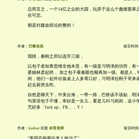
总而言之，一个14亿之众的大国，玩弄于这么个蠢猪股掌
在可悲。
都是封建血统论的整的！
作者：
巴黎老高
留言时间：20
我猜，秦刚之所以连升三级，
以包子老知青思维非他本意，有一级是习明泽的功劳，有
婆娘林彦起哄， 加之包子看秦眼也顺再加一级。都是人，
闲，他们一起外出饭桌上人多胃口好，习明泽拉刚子哥来
赶去厨房去吃。
自然是聊天下，中美台海，一带一路，巴铁该不该贴，明
句英语包子不懂，幸好是一女儿，要是儿叫习岗岗，这小
咒好多「fuck up」FK，，Y！
作者：
karkar
回复
体育老师
留言时间：20
“美国不能再玩老人政治了”