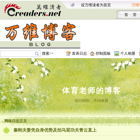
设万维读者为首页
万维
首 页
搜索>>
发表日志
控制面板
个人相册
体育老师的博客
但问耕耘，不问收获
网络日志正文
秦刚夫妻凭自身优势及拍马屁功夫青云直上