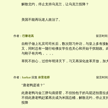
解散北约，停止支持乌克兰，让乌克兰投降？
美国不能再玩老人政治了。
作者：
巴黎老高
留言时间：20
自刚子做上礼宾司司长后，数次陪习外访，与皇上多有接
又，同时总有一随行哈佛女学生也关心和开始干扰朝政。
与刚子有共鸣，，，。
草民不担心，过些年明泽天下，习又再深化改革开放，加
作者：
karkar
回复
体育老师
留言时间：20
“唐老鸭是谁？”
此唐老鸭与金三胖勾肩搭臂，不但拍包子的马屁还拍普拉
不得此唐老鸭赶紧再次成为米国总桶，解散北约，停止支
投降