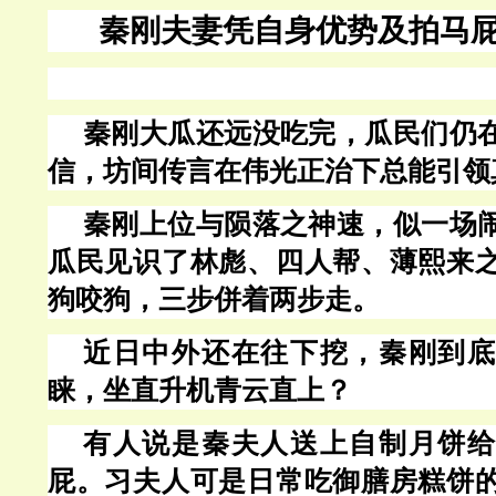
秦刚夫妻凭自身优势及拍马
秦刚大瓜还远没吃完，瓜民们仍
信，坊间传言在伟光正治下总能引领
秦刚上位与陨落之神速，似一场
瓜民见识了林彪、四人帮、薄熙来
狗咬狗，三步併着两步走。
近日中外还在往下挖，秦刚到底
睐，坐直升机青云直上？
有人说是秦夫人送上自制月饼给
屁。习夫人可是日常吃御膳房糕饼