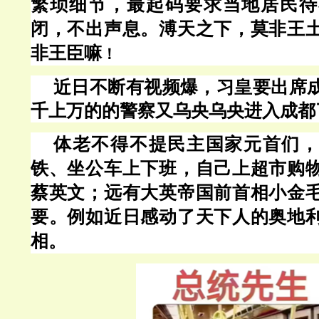
繁琐细节，最起码要求当地居民待
闭，不出声息。溥天之下，莫非王
非王臣嘛
！
近日不断有视频爆，习皇要出席
千上万的的警察又
乌央乌央进入成都
体老不得不提民主国家元首们，
铁、坐公车上下班，自己上超市购
蔡英文；远有大英帝国前首相小金
要。例如近日感动了天下人的奥地
相。