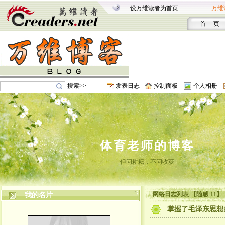
设万维读者为首页
万维
首 页
搜索>>
发表日志
控制面板
个人相册
体育老师的博客
但问耕耘，不问收获
网络日志列表 【随感-11】
我的名片
掌握了毛泽东思想