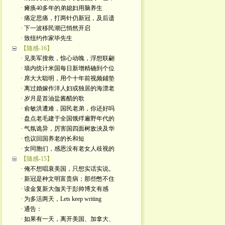
· 瘫痪40多年的弟媳妇用脑养生
· 痛定思痛，打两针仍新冠，及后遗
· 下一波移民潮已悄然开启
· 致纽约作家毕先生
【随感-16】
· 见美军搜救，惊心动魄，浮想联翩
· 墙内统计米国每日新增精确到个位
· 席大大聪明，用个十年前视频鋪垫
· 离过婚嫁作洋人妇或独居的海漂老
· 岁月是首油盐酱醋的歌
· 俞敏洪遭难，国民老弟，你还好吗
· 盘点老毛建于全国饿殍遍野年代的
· 气氛诡异，厉害国四面树敌泱及华
· 也议回国养老的长和短
· 女同胞们，感恩没有老女人歧视的
【隨感-15】
· 俺不想唱衰美国，只想实话实说。
· 新冠是种文明富贵病；那些憋不住
· 读金复新大伽关于彭帅博文有感
· 为多活两天，Lets keep writing
· 通告：
· 如果有一天，离开美国、加拿大、