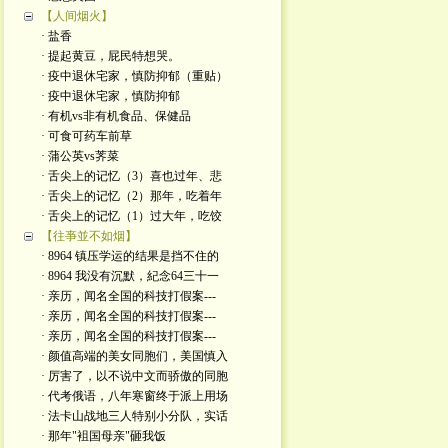
【人间烟火】
· 盐香
· 提起黄豆，屁民特想哭。
· 疫中退休宅家，慎防抑郁（重贴）
· 疫中退休宅家，慎防抑郁
· 有机vs非有机食品、保健品
· 可食可药车前草
· 蒲公英vs荠菜
· 舌尖上的记忆（3）喜也过年、悲
· 舌尖上的记忆（2）那年，吃着年
· 舌尖上的记忆（1）过大年，吃饺
【往亊並不如烟】
· 8964 镇压学运的结果是挡不住的
· 8964 我没有沉默，紀念64三十一
· 亲历，闻名全国的科技打假案---
· 亲历，闻名全国的科技打假案---
· 亲历，闻名全国的科技打假案---
· 颜值高端的美女同胞们，美国慎入
· 厉害了，以不说中文而骄傲的同胞
· 代考俄语，八年寒窗终于派上用场
· 法卡山战地三人特别小分队，实话
· 那年"袓国母亲"砸我饭