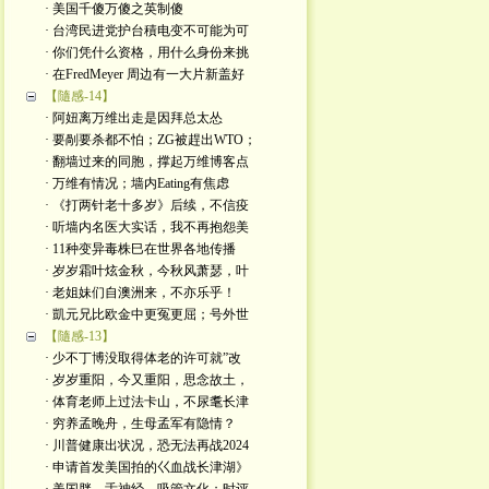
· 美国千傻万傻之英制傻
· 台湾民进党护台積电变不可能为可
· 你们凭什么资格，用什么身份来挑
· 在FredMeyer 周边有一大片新盖好
【隨感-14】
· 阿妞离万维出走是因拜总太怂
· 要剮要杀都不怕；ZG被趕出WTO；
· 翻墙过来的同胞，撑起万维博客点
· 万维有情况；墙内Eating有焦虑
· 《打两针老十多岁》后续，不信疫
· 听墙内名医大实话，我不再抱怨美
· 11种变异毒株巳在世界各地传播
· 岁岁霜叶炫金秋，今秋风萧瑟，叶
· 老姐妹们自澳洲来，不亦乐乎！
· 凱元兄比欧金中更冤更屈；号外世
【隨感-13】
· 少不丁博没取得体老的许可就”改
· 岁岁重阳，今又重阳，思念故土，
· 体育老师上过法卡山，不尿耄长津
· 穷养孟晚舟，生母孟军有隐情？
· 川普健康出状况，恐无法再战2024
· 申请首发美国拍的巜血战长津湖》