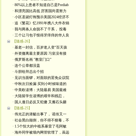
· 80%以上患者不知道自己是Prediab
· 和漂亮国比高低 厉害国尚需努力
· 小区圣诞灯饰预示美国2024经济不
· 追《繁花》忆1991年携八大件衣锦
· 我与两条人命脱不了干系， 投毒
· 三个让习包子恨得牙痒痒的华人良
【隨感-26】
· 基老一封信，百岁老人变“百天孩
· 外资撤离最主要原因 习皇没有接
· 俄罗斯名画 ”教室门口”
· 连个公章都没盖
· 斗胆给拜总出个招
· 见识当面锣，对面鼓的罢免众议院
· 中秋次日捡漏 买到小时候味道的
· 中美欧读博：大陆最易 美国最难
· 大陆留学生读博的艰辛和残忍，
· 国人逢日必反又犯傻 又搬石头砸
【隨感-25】
· 伟光正的潜艇出事了， 谣传又一
· 社会黑白颠倒，你不得不狠毒，不
· 1.5个恒大的中植系暴雷了毛阿敏
· 海外同学被墙内网管软埋了，虽远