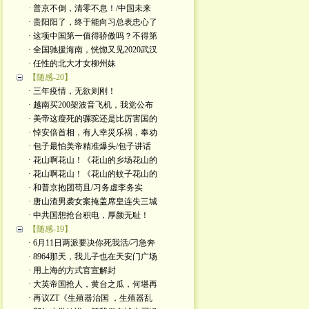
· 普京不倒，清零不息！/中国未来
· 贵阳阳了，终于能向习总表忠心了
· 这项中国第一值得骄傲吗？不得第
· 全国驰援海南，恍惚又见2020武汉
· 任性的北大才女柳州妹
【随感-20】
· 三年疫情，无欲则刚！
· 越南买200架波音飞机，我党公布
· 美帝这瘦死的骡驼还是比厉害国的
· 悼安倍首相，有人幸災乐祸，奉劝
· 包子最怕美帝精准爆头/包子讲话
· 花山啊花山！《花山的乡场花山的
· 花山啊花山！《花山的蚊子花山的
· 和普京抱团苟且/习务虚李务实
· 唐山渣男袭女案掩盖席皇连失三城
· 中共国想抢台积电，厚颜无耻！
【随感-19】
· 6月11日两派要决你死我活/刁急奔
· 8964那天，我儿子也在天安门广场
· 用上海的方式官宣解封
· 大英帝国抢人，黄台之瓜，何堪再
· 再议ZT《生殖器治国 ，生殖器乱