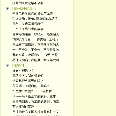
· 疫苗的研发是急不来的
【往亊並不如烟-1】
· 中国老科学家们的良心与无奈
· 军垦农场女排长, 花山军垦农场那
· 那年，父遭举报我辍学
· 一个上海男知青的故事
· 含汞毒面霜第一吹哨人，热脸贴天
· “感恩”党培养，下得粪塘、上得厅
· 皇城根下蹭饭难，不期然而然的人
· 一个不会装、不会作、不受待见的
· 北京会议，冷暖自知，“N无”土鱉
· 毛伟人驾崩，我的梦，女人第六感
【隨感-1】
· 好女不和男斗-1
· 我的小区，我的邻居们
· 这森林野火是​野的吗？
· 美国啊，有明白的一天吗？
· “C先生” 保唐娟，CCP立牌坊
· l ǘ ===马？任正非的故乡、童年
· 闺蜜的姻缘，马加爵的悲剧，南京
· 万维江湖任沉浮
· 回【为什么美国人越来越蠢】一文