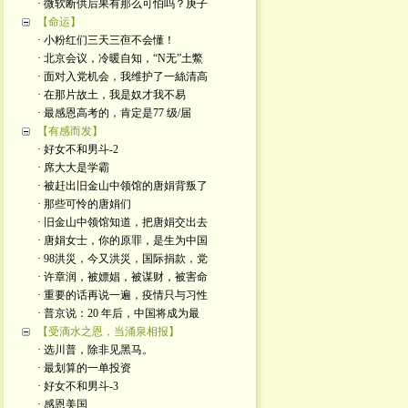
· 微软断供后果有那么可怕吗？庚子
【命运】
· 小粉红们三天三亱不会懂！
· 北京会议，冷暖自知，“N无”土鱉
· 面对入党机会，我维护了一絲清高
· 在那片故土，我是奴才我不易
· 最感恩高考的，肯定是77 级/届
【有感而发】
· 好女不和男斗-2
· 席大大是学霸
· 被赶出旧金山中领馆的唐娟背叛了
· 那些可怜的唐娟们
· 旧金山中领馆知道，把唐娟交出去
· 唐娟女士，你的原罪，是生为中国
· 98洪災，今又洪災，国际捐款，党
· 许章润，被嫖娼，被谋财，被害命
· 重要的话再说一遍，疫情只与习性
· 普京说：20 年后，中国将成为最
【受滴水之恩，当涌泉相报】
· 选川普，除非见黑马。
· 最划算的一单投资
· 好女不和男斗-3
· 感恩美国