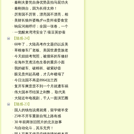
· 秦刚夫妻凭自身优势及拍马屁功夫
· 秦刚倒台，因为长得太帅！
· 厉害国不厉害，漂亮国不漂亮，相
· 美财长狼外婆晚歺vs贵州省委食堂
· 响应河南呼吁：全国一张卷，一个
· 一觉醒来湾湾安全了/蚕豆荚炒蚕
【隨感-24】
· 60年了，大陆高考作文题仍以反美
· 草根修车厂老板、美国世袭贵族老
· 今天妞妞考驾照，被撞坏的车修好
· 在海外烹煮活色生香的重庆小面
· 我的破车、破棉袄、破紫砂壶
· 眼见贵州起高楼，才几年楼塌了
· 今日法国不再是8964法兰西
· 复开车爽歪歪不到一个月就遭车祸
· 伟大国本币结算之利弊， 取代美
· 大陆近年电视剧，千人一面演艺圈
【隨感-23】
· 国人的钱包说瘪就瘪，留学猪羊变
· 25年不开车重新自驾上路有感
· 30 年前两张旧照片的北京故事
· 与自动化斗，其乐无穷！