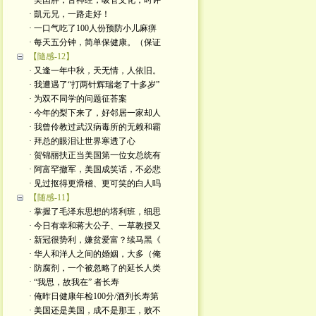
· 美囯胖，舌神经，吸管文化；时评
· 凱元兄，一路走好！
· 一口气吃了100人份预防小儿麻痹
· 每天五分钟，简单保健康。（保证
【隨感-12】
· 又逢一年中秋，天无情，人依旧。
· 我遭遇了“打两针辉瑞老了十多岁”
· 为双不同学的问题征荅案
· 今年的梨下来了，好邻居一家却人
· 我曾伶教过武汉病毒所的无赖和霸
· 拜总的眼泪让世界寒透了心
· 贺锦丽扶正当美国第一位女总统有
· 阿富罕撤军，美国成笑话，不必悲
· 见过抠得更滑稽、更可笑的白人吗
【随感-11】
· 掌握了毛泽东思想的塔利班，细思
· 今日有幸和蒋大公子、一草教授又
· 新冠很势利，嫌贫爱富？续马黑《
· 华人和洋人之间的婚姻，大多（俺
· 防腐剂，一个被忽略了的延长人类
· “我思，故我在” 者长寿
· 俺昨日健康年检100分/酒列长寿第
· 美国还是美国，成不是那王，败不