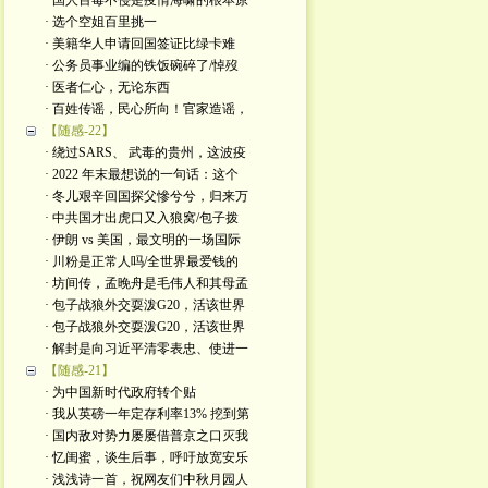
· 国人百毒不侵是疫情海啸的根本原
· 选个空姐百里挑一
· 美籍华人申请回国签证比绿卡难
· 公务员事业编的铁饭碗碎了/悼歿
· 医者仁心，无论东西
· 百姓传谣，民心所向！官家造谣，
【随感-22】
· 绕过SARS、 武毒的贵州，这波疫
· 2022 年末最想说的一句话：这个
· 冬儿艰辛回国探父慘兮兮，归来万
· 中共国才出虎口又入狼窝/包子拨
· 伊朗 vs 美国，最文明的一场国际
· 川粉是正常人吗/全世界最爱钱的
· 坊间传，孟晚舟是毛伟人和其母孟
· 包子战狼外交耍泼G20，活该世界
· 包子战狼外交耍泼G20，活该世界
· 解封是向习近平清零表忠、使进一
【随感-21】
· 为中国新时代政府转个贴
· 我从英磅一年定存利率13% 挖到第
· 国内敌对势力屡屡借普京之口灭我
· 忆闺蜜，谈生后事，呼吁放宽安乐
· 浅浅诗一首，祝网友们中秋月园人