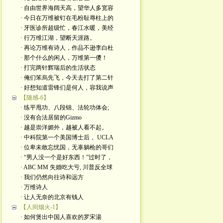
· 自由世界海阔天高，望华人多宽容
· 今日在万维被钉在毛粉耻辱柱上的
· 牙医诊所超级忙，春江水暖，美经
· 行万维江湖，望断天涯路。
· 再论万维有诗人，作品不逊李白杜
· 那个什么的闲人，万维第一儍！
· 打完两针辉瑞后的生活状态
· 俺们笨烏先飞，今天去打了第二针
· 好想知道雷锋们是何人，容我说声
【随感-6】
· 练平甩功、八段锦、法轮功体会;
· 没有合法居留的Gizmo
· 越是崇洋媚外，越被人看不起。
· 中科院第一个美国博士后， UCLA
· 位卑未敢忘忧国，无辜躺枪的哥们
· “男人没一个是好东西！”过时了，
· ABC MM 失婚吃大亏, 川普反全球
· 我们仍然向往诗和远方
· 万维诗人
· 让人无奈的北京有钱人
【人间烟火-1】
· 如何煲出中国人喜欢的罗宋湯