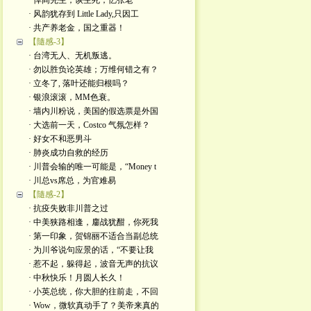
· 悼阎先生，谈生死，忆张老
· 风韵犹存到 Little Lady,只因工
· 共产养老金，国之重器！
【隨感-3】
· 台湾无人、无机叛逃。
· 勿以胜负论英雄；万维何错之有？
· 立冬了, 落叶还能归根吗？
· 银浪滚滚，MM色衰。
· 墙内川粉说，美国的假选票是外国
· 大选前一天，Costco 气氛怎样？
· 好女不和恶男斗
· 肺炎成功自救的经历
· 川普会输的唯一可能是，“Money t
· 川总vs席总，为官难易
【隨感-2】
· 抗疫失败非川普之过
· 中美狭路相逢，鏖战犹酣，你死我
· 第一印象，贺锦丽不适合当副总统
· 为川爷说句应景的话，“不要让我
· 惹不起，躲得起，波音无声的抗议
· 中秋快乐！月圆人长久！
· 小英总统，你大胆的往前走，不回
· Wow，微软真动手了？美帝来真的