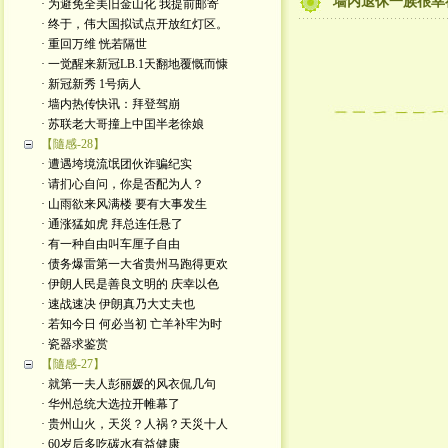
墙内退休一族很幸
· 为避免全美旧金山化 我提前邮寄
· 终于，伟大国拟试点开放红灯区。
· 重回万维 恍若隔世
· 一觉醒来新冠LB.1天翻地覆慨而慷
· 新冠新秀 1号病人
· 墙内热传快讯：拜登驾崩
· 苏联老大哥撞上中囯半老徐娘
【隨感-28】
· 遭遇垮境流氓团伙诈骗纪实
· 请扪心自问，你是否配为人？
· 山雨欲来风满楼 要有大事发生
· 通涨猛如虎 拜总连任悬了
· 有一种自由叫车厘子自由
· 债务爆雷第一大省贵州马跑得更欢
· 伊朗人民是善良文明的 庆幸以色
· 速战速决 伊朗真乃大丈夫也
· 若知今日 何必当初 亡羊补牢为时
· 瓷器求鉴赏
【隨感-27】
· 就第一夫人彭丽媛的风衣侃几句
· 华州总统大选拉开帷幕了
· 贵州山火，天災？人祸？天災十人
· 60岁后多吃碳水有益健康