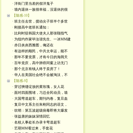
· 洋衙门里当差的假洋鬼子
· 墙内退休一族很幸福，没退休的很
【隨感-10】
· 班主任去世，搅动尖子班半个多世
· 刚接高中老班长通知：
· 比利时驻韩国大使夫人那张颐指气
· 为纽约作家毕汝谐先生、一冰MM建
· 赤日炎炎西雅图，俺还在
· 有这样的顺民，中共太幸运，能不
· 那年不要党票，才有今日的海阔天
· 百年党庆，高中肺癌同窗上访无门
· 那个北京有钱人终于卖房了！
· 华人在美国社会绝不会被淘汰，不
【隨感-9】
· 穿过狹缝绽放的黄玫瑰，女人花
· 面对四面围堵，习总全民动员，墙
· 大国弯道超车，期刊内卷，复旦血
· 复旦中文系主任朱刚同志的语文，
· 吹哨：第五波超级病毒即将大爆发
· 张益唐的妹妹深情回忆
· 名校人事处长办录卡弯道超车
· 艺萌MM㸔过来，手套花