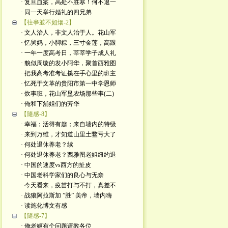
· 复旦血案，高处不胜寒！何不退一
· 同一天举行婚礼的四兄弟
【往亊並不如烟-2】
· 文人治人，非文人治于人。花山军
· 忆舅妈，小脚粽，三寸金莲，高跟
· 一年一度高考日，莘莘学子成人礼
· 貌似周璇的发小阿华，聚首西雅图
· 把我高考准考证攥在手心里的班主
· 忆死于文革的贵阳市第一中学恩师
· 炊事班，花山军垦农场那些事(二)
· 俺和下舖姐们的芳华
【隨感-8】
· 幸福；活得有趣；来自墙内的特级
· 来到万维，才知道山里土鳖亏大了
· 何处退休养老？续
· 何处退休养老？西雅图老姐纽约退
· 中国的速度vs西方的扯皮
· 中国老科学家们的良心与无奈
· 今天看来，疫苗打与不打，真差不
· 战狼阿拉斯加 ”胜” 美帝，墙内嗨
· 读施化博文有感
【隨感-7】
· 俺老妪有个问题请教各位