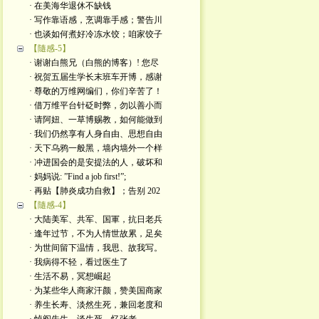
· 在美海华退休不缺钱
· 写作靠语感，烹调靠手感；警告川
· 也谈如何煮好冷冻水饺；咱家饺子
【隨感-5】
· 谢谢白熊兄（白熊的博客）! 您尽
· 祝贺五届生学长末班车开博，感谢
· 尊敬的万维网编们，你们辛苦了！
· 借万维平台针砭时弊，勿以善小而
· 请阿妞、一草博赐教，如何能做到
· 我们仍然享有人身自由、思想自由
· 天下乌鸦一般黑，墙内墙外一个样
· 冲进国会的是安提法的人，破坏和
· 妈妈说: ”Find a job first!”;
· 再贴【肺炎成功自救】；告别 202
【隨感-4】
· 大陆美军、共军、国軍，抗日老兵
· 逢年过节，不为人情世故累，足矣
· 为世间留下温情，我思、故我写。
· 我病得不轻，看过医生了
· 生活不易，冥想崛起
· 为某些华人商家汗颜，赞美国商家
· 养生长寿、淡然生死，兼回老度和