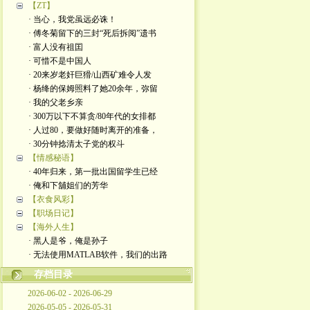
【ZT】
· 当心，我党虽远必诛！
· 傅冬菊留下的三封“死后拆阅”遗书
· 富人没有祖囯
· 可惜不是中国人
· 20来岁老奸巨猾/山西矿难令人发
· 杨绛的保姆照料了她20余年，弥留
· 我的父老乡亲
· 300万以下不算贪/80年代的女排都
· 人过80，要做好随时离开的准备，
· 30分钟捻清太子党的权斗
【情感秘语】
· 40年归来，第一批出国留学生已经
· 俺和下舖姐们的芳华
【衣食风彩】
【职场日记】
【海外人生】
· 黑人是爷，俺是孙子
· 无法使用MATLAB软件，我们的出路
存档目录
2026-06-02 - 2026-06-29
2026-05-05 - 2026-05-31