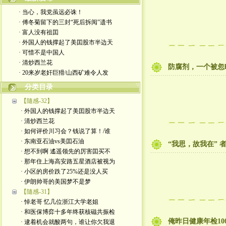
· 当心，我党虽远必诛！
· 傅冬菊留下的三封“死后拆阅”遗书
· 富人没有祖囯
· 外国人的钱撑起了美囯股市半边天
· 可惜不是中国人
· 清炒西兰花
防腐剂，一个被忽
· 20来岁老奸巨猾/山西矿难令人发
分类目录
【隨感-32】
· 外国人的钱撑起了美囯股市半边天
· 清炒西兰花
· 如何评价川习会？钱说了算！/谁
· 东南亚石油vs美囯石油
“我思，故我在” 
· 想不到啊 遙遥领先的厉害囯买不
· 那年住上海高安路五星酒店被视为
· 小区的房价跌了25%还是没人买
· 伊朗帅哥的美国梦不是梦
【隨感-31】
· 悼老哥 忆几位浙江大学老姐
· 和医保博弈十多年终获核磁共振检
俺昨日健康年检10
· 逮着机会就酸两句，谁让你欠我退