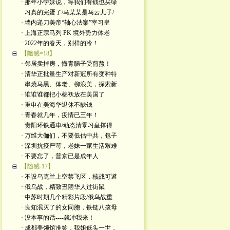
· 那年小学妹说，等我们有钱也买绿
· 习真的完蛋了/马某某是马云儿子/
· 墙内递刀美帝“轴心法案”宰习皇
· 上海正宗马列 PK 境外势力体老
· 2022年的春天，别样的冷！
【隨感=18】
· 邻居卖掉房，悔青腸子受煎熬！
· 清华正批量生产对新冠所有变种特
· 串燒马黑、体老、柳浪美，探索新
· 谁谁谁都把小棉袄放在美国了
· 重申在美海华退休不缺钱
· 青春就几年，疫情已三年！
· 贵阳环铁通車/动态清零习皇撑得
· 万维大伽们，不要低估中共，包子
· 深圳抗疫严苛，老妹一家生活艰难
· 不要忘了，普京已是成年人
【随感-17】
· 不设乌克兰上空禁飞区，核战可避
· 俄乌战，精致丑陋华人过街鼠
· 中苏时期几个精彩片段/俄乌战重
· 良知泯灭了的女同胞，铁链八孩母
· 没本事的话----就冲我来！
· 成都美领馆准签，我姐低头一世，