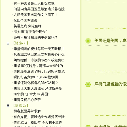
· 有一种善良是让人把饭吃饱
· 闪进闪出美国五星级酒店式养老院
· 入籍美国要求写作文？疯了！
· 忆四个国军遣孤
· 英语之痛 剑走偏峰
· 海关问“有没有带现金”
· 还有不用预制菜的中歺馆吗？
美国还是美国，成
【隨感-30】
· 华盛顿州的樱桃每磅十美刀吐槽川
· 从秦城监狱出来王立军最关心什么
· 闭馆撤侨，冷战的节奏？或避免出
· 川爷180度转身，湾湾从未有过的
· 美国经济衰退了吗，比2008次贷危
· 瞬间打苖六种Drugstore抢钱啊
· 川爷还能化解危机MAGA吗？
洋衙门里当差的假
· 川普店大欺人没诚意 泽连斯基受
· 海华的 “加拿大 vs 美国”
· 川普关税用心良苦
【隨感-29】
· 博客版面异常求解
· 有自媒把川普胜选比作诺曼底登陆
· 你们骂我川粉四年 今天我不骂你