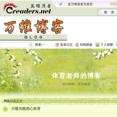
设万维读者为首页
万维
首 页
搜索>>
发表日志
控制面板
个人相册
体育老师的博客
但问耕耘，不问收获
网络日志正文
川普关税用心良苦