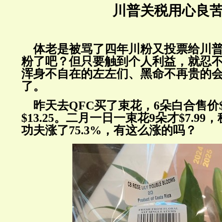
川普关税用心良
体老是被骂了四年川粉又投票给川普
粉了吧？但只要触到个人利益，就忍
浑身不自在的左左们、黑命不再贵的
了。
昨天去QFC买了束花，6朵白合售价$1
$13.25。二月一日一束花9朵才$7.99，
功夫涨了75.3%，有这么涨的吗？