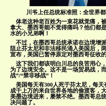
川爷上任总统标准照：全世界都
体老这种老百姓为一束花就觉痛，被
拿大、墨西哥能不觉得痛吗？他们都
水的小兄弟啊！
不过，在墨西哥总统承诺在边境增派 
阻止芬太尼和非法移民涌入美国后，
宣布，美国已暂停原定对墨西哥征收
这下我们都该明白川总的良苦用心
为了边境安全。
这不是一场贸易战，而
战”/“禁非移战”！
美国每天有300人死于芬太尼，每天
成千上万的来自世界各地的偷渡客，
美墨边境进来，屡禁不绝。墨西哥总
决问题了。