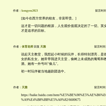
作者：
kongyou2023
留言时间：2
[如今在西方世界的校友，非富即贵。]
这才是一切问题的根源，人生观价值观决定的了一切。英女
才是追求的目标。
作者：
体育老师
回复
天雅
留言时间：20
说起天主教堂，我想起小时候的玩伴，长得特别漂亮，是
女的私生女。她常带我进天主堂，偷树上未成熟的葡萄和
酒。她有一外号叫“偷儿”。
初一时玩伴被当地越剧团选中。
作者：
天雅
留言时间：20
https://baike.baidu.com/item/%E5%BE%90%E5%AE%B
%A9%E4%B8%BB%E5%A0%82/6600675