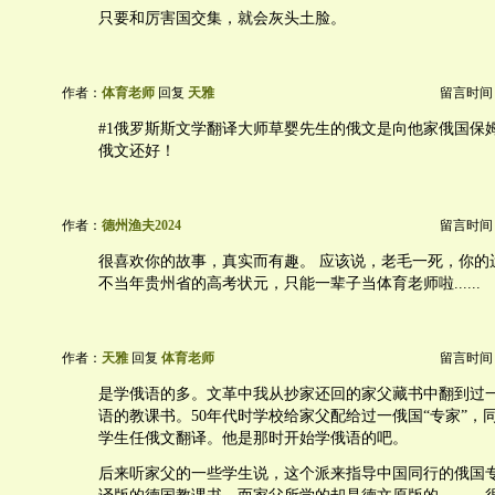
只要和厉害国交集，就会灰头土脸。
作者：
体育老师
回复
天雅
留言时间：20
#1俄罗斯斯文学翻译大师草婴先生的俄文是向他家俄国保
俄文还好！
作者：
德州渔夫2024
留言时间：20
很喜欢你的故事，真实而有趣。 应该说，老毛一死，你的
不当年贵州省的高考状元，只能一辈子当体育老师啦......
作者：
天雅
回复
体育老师
留言时间：20
是学俄语的多。文革中我从抄家还回的家父藏书中翻到过
语的教课书。50年代时学校给家父配给过一俄国“专家”，
学生任俄文翻译。他是那时开始学俄语的吧。
后来听家父的一些学生说，这个派来指导中国同行的俄国