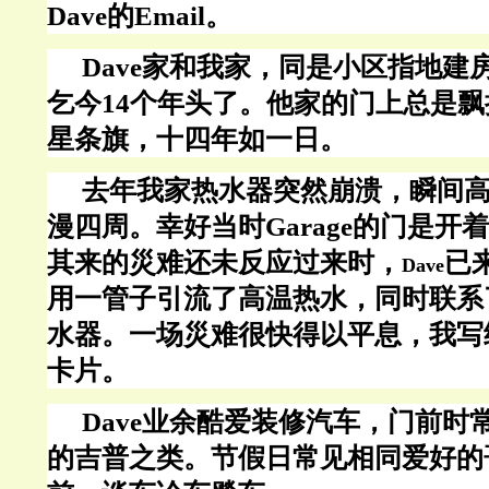
Dave的Email
。
Dave
家和我家，同是小区指地建
乞今
14个年头了。他家的门上总是
星条旗，十四年如一日。
去年我家热水器突然崩溃，瞬间
漫四周。幸好当时
Garage的门是
其来的災难还未反应过来时，
已
Dave
用一管子引流了高温热水，同时联系
水器。一场災难很快得以平息，我写给
卡片。
Dave业
余酷爱装修汽车，门前时
的吉普之类。节假日常见相同爱好的