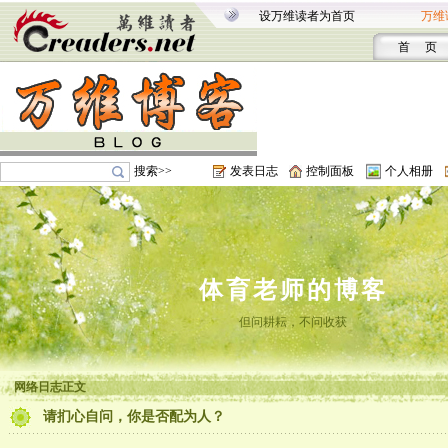
设万维读者为首页
万维
首 页
搜索>>
发表日志
控制面板
个人相册
体育老师的博客
但问耕耘，不问收获
网络日志正文
请扪心自问，你是否配为人？