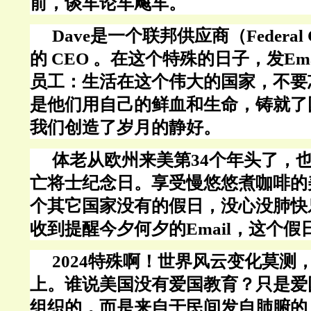
前，谈车论车飚车。
Dave
是一个联邦供应商（Federal Co
的
CEO 。在这个特殊的日子，发Ema
员工：生活在这个伟大的国家，不要
是他们用自己的鲜血和生命，铸就了
我们创造了岁月的静好。
体老从欧州来美第
34个年头了，
亡
将士纪念日。
享受慢悠悠煮咖啡的
个其它国家没有的假日，没心没肺快
收到提醒今夕何夕的
Email
，这个假
2024特殊啊！世界风云变化莫测
上。谁说美国没有爱国教育？只是爱
组织的，而是来自于民间发自肺腑的