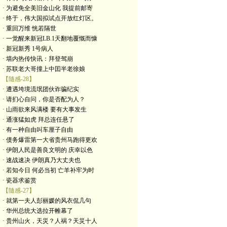
· 为避免全美旧金山化 我提前邮寄
· 终于，伟大国拟试点开放红灯区。
· 重回万维 恍若隔世
· 一觉醒来新冠LB.1天翻地覆慨而慷
· 新冠新秀 1号病人
· 墙内热传快讯：拜登驾崩
· 苏联老大哥撞上中囯半老徐娘
【隨感-28】
· 遭遇垮境流氓团伙诈骗纪实
· 请扪心自问，你是否配为人？
· 山雨欲来风满楼 要有大事发生
· 通涨猛如虎 拜总连任悬了
· 有一种自由叫车厘子自由
· 债务爆雷第一大省贵州马跑得更欢
· 伊朗人民是善良文明的 庆幸以色
· 速战速决 伊朗真乃大丈夫也
· 若知今日 何必当初 亡羊补牢为时
· 瓷器求鉴赏
【隨感-27】
· 就第一夫人彭丽媛的风衣侃几句
· 华州总统大选拉开帷幕了
· 贵州山火，天災？人祸？天災十人