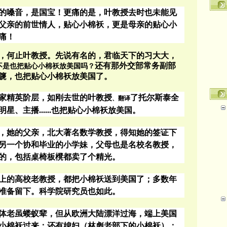
的嗓音，是国宝！更痛的是，叶教授去时也未能见
父亲的前世情人，贴心小棉袄，更是母亲的贴心小
痛！
，何止叶教授。先说有名的，君临天下的习大大，
还有那外交部常务副部
不是
也把贴心小棉袄放美国
吗？
篪，也把贴心小棉袄放美国了。
家精英阶层，如刚去世的叶教授
了托尔斯泰全
、翻译
、主播......也把贴心小棉袄放美国。
，她的父亲，北大著名数学教授，得知她的签证下
另一个协和毕业的小学妹，父母也是名校名教授，
的，包括桌椅板櫈都卖了个精光。
以上的高校老教授，都把小棉袄送到美国了；多数年
准备留下。科学院研究员也如此。
体老虽蝼蚁辈，但从欧洲大陆漂洋过海，端上美国
小棉袄过来；还有媳妇（林彪老部下的小棉袄）；