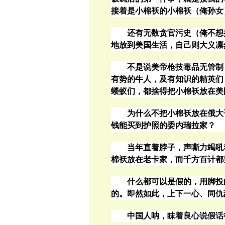
接着是小棉袄的小棉袄（俺孙女
还有无数贪官污史（俺不想
地放到美国生活，自己则大义凛
不是说美帝枪技毒品无管制
有势的牛人，及有知识的精英们
蝼蚁们，都捨得把小棉袄放在美
为什么不把小棉袄放在俄大
钱能买到护照的委内瑞拉家？
当年直着脖子，声嘶力竭吼
棉袄放在老卡家，而千方百计都
什么都可以是假的，用脚投
的。即然如此，上下一心、同仇
中国人呐，眜着良心说假话