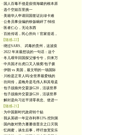
· 国人百毒不侵是疫情海啸的根本原
· 选个空姐百里挑一
· 美籍华人申请回国签证比绿卡难
· 公务员事业编的铁饭碗碎了/悼歿
· 医者仁心，无论东西
· 百姓传谣，民心所向！官家造谣，
【随感-22】
· 绕过SARS、 武毒的贵州，这波疫
· 2022 年末最想说的一句话：这个
· 冬儿艰辛回国探父慘兮兮，归来万
· 中共国才出虎口又入狼窝/包子拨
· 伊朗 vs 美国，最文明的一场国际
· 川粉是正常人吗/全世界最爱钱的
· 坊间传，孟晚舟是毛伟人和其母孟
· 包子战狼外交耍泼G20，活该世界
· 包子战狼外交耍泼G20，活该世界
· 解封是向习近平清零表忠、使进一
【随感-21】
· 为中国新时代政府转个贴
· 我从英磅一年定存利率13% 挖到第
· 国内敌对势力屡屡借普京之口灭我
· 忆闺蜜，谈生后事，呼吁放宽安乐