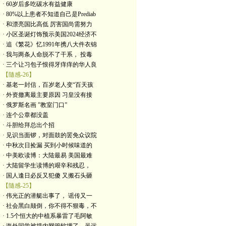
· 60岁后多吃碳水有益健康
· 80%以上患者不知道自己是Prediab
· 和漂亮国比高低 厉害国尚需努力
· 小区圣诞灯饰预示美国2024经济不
· 追《繁花》忆1991年携八大件衣锦
· 我与两条人命脱不了干系， 投毒
· 三个让习包子恨得牙痒痒的华人良
【隨感-26】
· 基老一封信，百岁老人变“百天孩
· 外资撤离最主要原因 习皇没有接
· 俄罗斯名画 ”教室门口”
· 连个公章都没盖
· 斗胆给拜总出个招
· 见识当面锣，对面鼓的罢免众议院
· 中秋次日捡漏 买到小时候味道的
· 中美欧读博：大陆最易 美国最难
· 大陆留学生读博的艰辛和残忍，
· 国人逢日必反又犯傻 又搬石头砸
【隨感-25】
· 伟光正的潜艇出事了， 谣传又一
· 社会黑白颠倒，你不得不狠毒，不
· 1.5个恒大的中植系暴雷了毛阿敏