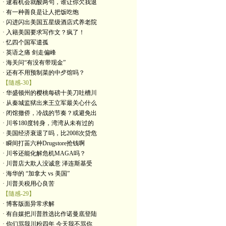
· 逮着机会就酸两句，谁让你欠我退
· 有一种善良是让人把饭吃饱
· 闪进闪出美国五星级酒店式养老院
· 入籍美国要求写作文？疯了！
· 忆四个国军遣孤
· 英语之痛 剑走偏峰
· 海关问“有没有带现金”
· 还有不用预制菜的中歺馆吗？
【隨感-30】
· 华盛顿州的樱桃每磅十美刀吐槽川
· 从秦城监狱出来王立军最关心什么
· 闭馆撤侨，冷战的节奏？或避免出
· 川爷180度转身，湾湾从未有过的
· 美国经济衰退了吗，比2008次贷危
· 瞬间打苖六种Drugstore抢钱啊
· 川爷还能化解危机MAGA吗？
· 川普店大欺人没诚意 泽连斯基受
· 海华的 “加拿大 vs 美国”
· 川普关税用心良苦
【隨感-29】
· 博客版面异常求解
· 有自媒把川普胜选比作诺曼底登陆
· 你们骂我川粉四年 今天我不骂你