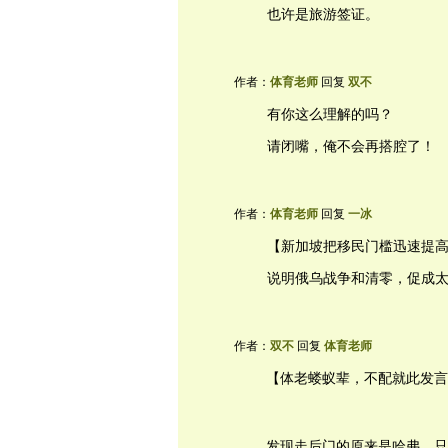
也许是旅游签证。
作者：
体育老师
回复
双不
有你这么理解的吗？
请闭嘴，俺不会再搭腔了！
作者：
体育老师
回复
一冰
【新加坡把移民门槛迅速提
说明俄乌战争和清零，促成
作者：
双不
回复
体育老师
【体老蝼蚁辈，不配就此发言
发现走后门的原来是哈弗，只