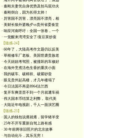
· 海外同学被墙内网管软埋了，虽远
· 秦刚夫妻凭自身优势及拍马屁功夫
· 秦刚倒台，因为长得太帅！
· 厉害国不厉害，漂亮国不漂亮，相
· 美财长狼外婆晚歺vs贵州省委食堂
· 响应河南呼吁：全国一张卷，一个
· 一觉醒来湾湾安全了/蚕豆荚炒蚕
【隨感-24】
· 60年了，大陆高考作文题仍以反美
· 草根修车厂老板、美国世袭贵族老
· 今天妞妞考驾照，被撞坏的车修好
· 在海外烹煮活色生香的重庆小面
· 我的破车、破棉袄、破紫砂壶
· 眼见贵州起高楼，才几年楼塌了
· 今日法国不再是8964法兰西
· 复开车爽歪歪不到一个月就遭车祸
· 伟大国本币结算之利弊， 取代美
· 大陆近年电视剧，千人一面演艺圈
【隨感-23】
· 国人的钱包说瘪就瘪，留学猪羊变
· 25年不开车重新自驾上路有感
· 30 年前两张旧照片的北京故事
· 与自动化斗，其乐无穷！