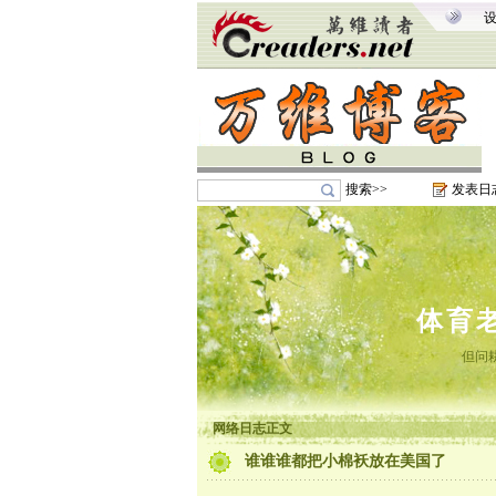
搜索>>
发表日
体育
但问
网络日志正文
谁谁谁都把小棉袄放在美国了