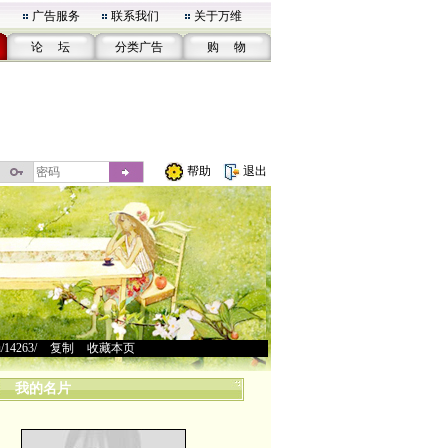
广告服务
联系我们
关于万维
论 坛
分类广告
购 物
帮助
退出
u/14263/
>
复制
>
收藏本页
我的名片