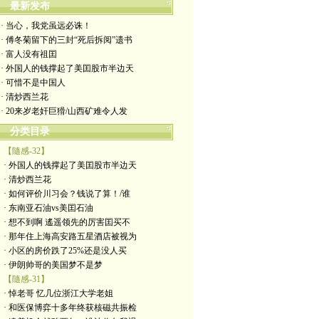
最新发布
· 当心，我党虽远必诛！
· 傅冬菊留下的三封“死后拆阅”遗书
· 富人没有祖囯
· 外国人的钱撑起了美囯股市半边天
· 可惜不是中国人
· 清炒西兰花
· 20来岁老奸巨猾/山西矿难令人发
分类目录
【隨感-32】
· 外国人的钱撑起了美囯股市半边天
· 清炒西兰花
· 如何评价川习会？钱说了算！/谁
· 东南亚石油vs美囯石油
· 想不到啊 遙遥领先的厉害囯买不
· 那年住上海高安路五星酒店被视为
· 小区的房价跌了25%还是没人买
· 伊朗帅哥的美国梦不是梦
【隨感-31】
· 悼老哥 忆几位浙江大学老姐
· 和医保博弈十多年终获核磁共振检