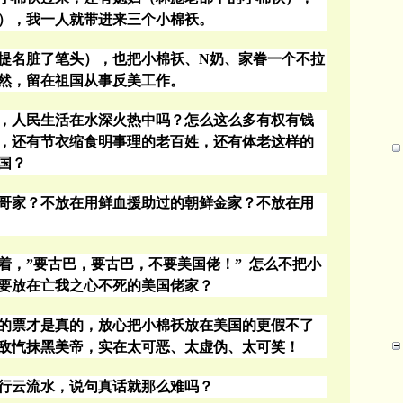
），我一人就带进来三个小棉袄。
提名脏了笔头），也把小棉袄、N奶、家眷一个不拉
然，留在祖国从事反美工作。
，人民生活在水深火热中吗？怎么这么多有权有钱
，还有节衣缩食明事理的老百姓，还有体老这样的
国？
哥家？不放在用鲜血援助过的朝鲜金家？不放在用
着，
”
要古巴，要古巴，不要美国佬！
”
怎么不把小
要放在亡我之心不死的美国佬家？
的票才是真的，放心把小棉袄放在美国的更假不了
敌忾抹黑美帝，实在太可恶、太虚伪、太可笑！
行云流水，说句真话就那么难吗？