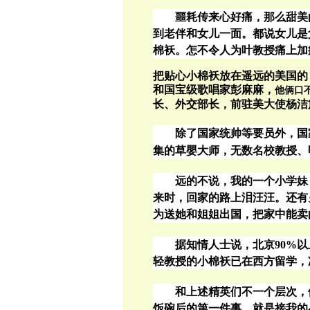
噩耗传来心好痛，那么甜美
到老伴和女儿一面。都说女儿是
棉袄。怎不令人为叶教授痛上加
把贴心小棉袄放在遥远的美国的
和国宝级歌唱家彭麻麻，
他俩口
长、外交部长
，前驻美大使杨洁
除了国家统帅等要员外，国
集的草嬰大师，无数名校教授、明星
远的不说，我的一个小学妹
来时，回家的路上泪汪汪。还有
为送她和姐姐出国，把家中能卖
据知情人士说，北京90%
轻教授的小棉袄已在西方留学，
和上述精英们不一个层次，
饭碗后的第一件事，就是接我的