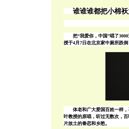
谁谁谁都把小棉袄
把“我爱你，中国”唱了
3000
授于
4
月
7
日在北京家中厕所跌倒
体老和广大爱国百姓一样，
叶教授的原唱，听过无数次，百
片故土的眷恋和乡愁。