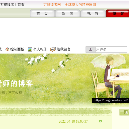
设万维读者为首页
万维读者网 -- 全球华人的精神家园
首 页
新 闻
视 频
博 客
志
控制面板
个人相册
给我留言
老师的博客
耕耘，不问收获
https://blog.creaders.net/
2022-04-10 18:00:37