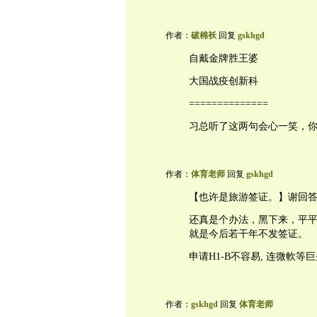
作者：
破棉袄
回复
gskhgd
自戴金牌胜王婆
大国战疫创新科
==============
习总听了这两句会心一笑，
作者：
体育老师
回复
gskhgd
【也许是旅游签证。】谢回
还真是个办法，黑下来，平
就是今后若干年不发签证。
申请H1-B不容易, 连微軟等
作者：
gskhgd
回复
体育老师