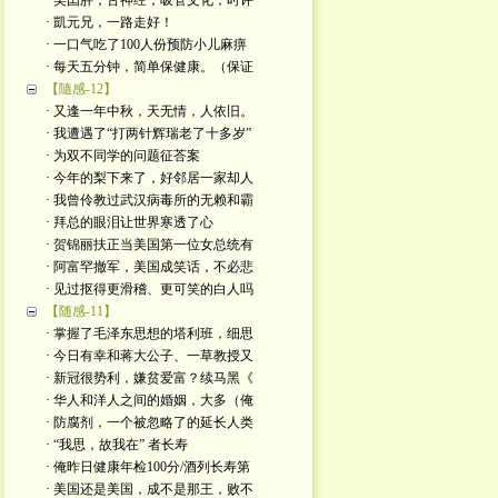
· 美囯胖，舌神经，吸管文化；时评
· 凱元兄，一路走好！
· 一口气吃了100人份预防小儿麻痹
· 每天五分钟，简单保健康。（保证
【隨感-12】
· 又逢一年中秋，天无情，人依旧。
· 我遭遇了“打两针辉瑞老了十多岁”
· 为双不同学的问题征荅案
· 今年的梨下来了，好邻居一家却人
· 我曾伶教过武汉病毒所的无赖和霸
· 拜总的眼泪让世界寒透了心
· 贺锦丽扶正当美国第一位女总统有
· 阿富罕撤军，美国成笑话，不必悲
· 见过抠得更滑稽、更可笑的白人吗
【随感-11】
· 掌握了毛泽东思想的塔利班，细思
· 今日有幸和蒋大公子、一草教授又
· 新冠很势利，嫌贫爱富？续马黑《
· 华人和洋人之间的婚姻，大多（俺
· 防腐剂，一个被忽略了的延长人类
· “我思，故我在” 者长寿
· 俺昨日健康年检100分/酒列长寿第
· 美国还是美国，成不是那王，败不