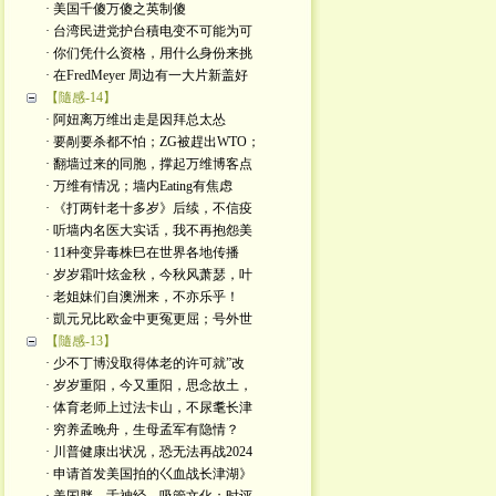
· 美国千傻万傻之英制傻
· 台湾民进党护台積电变不可能为可
· 你们凭什么资格，用什么身份来挑
· 在FredMeyer 周边有一大片新盖好
【隨感-14】
· 阿妞离万维出走是因拜总太怂
· 要剮要杀都不怕；ZG被趕出WTO；
· 翻墙过来的同胞，撑起万维博客点
· 万维有情况；墙内Eating有焦虑
· 《打两针老十多岁》后续，不信疫
· 听墙内名医大实话，我不再抱怨美
· 11种变异毒株巳在世界各地传播
· 岁岁霜叶炫金秋，今秋风萧瑟，叶
· 老姐妹们自澳洲来，不亦乐乎！
· 凱元兄比欧金中更冤更屈；号外世
【隨感-13】
· 少不丁博没取得体老的许可就”改
· 岁岁重阳，今又重阳，思念故土，
· 体育老师上过法卡山，不尿耄长津
· 穷养孟晚舟，生母孟军有隐情？
· 川普健康出状况，恐无法再战2024
· 申请首发美国拍的巜血战长津湖》