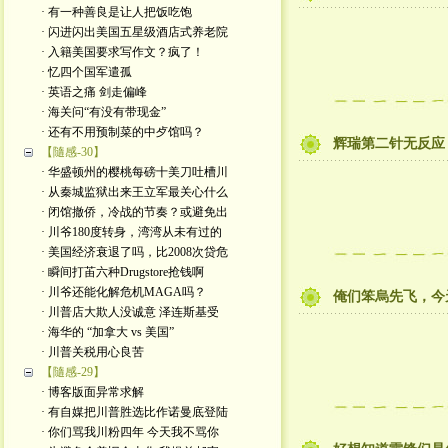
· 有一种善良是让人把饭吃饱
· 闪进闪出美国五星级酒店式养老院
· 入籍美国要求写作文？疯了！
· 忆四个国军遣孤
· 英语之痛 剑走偏峰
· 海关问“有没有带现金”
· 还有不用预制菜的中歺馆吗？
辉瑞第二针无反应 
【隨感-30】
· 华盛顿州的樱桃每磅十美刀吐槽川
· 从秦城监狱出来王立军最关心什么
· 闭馆撤侨，冷战的节奏？或避免出
· 川爷180度转身，湾湾从未有过的
· 美国经济衰退了吗，比2008次贷危
· 瞬间打苖六种Drugstore抢钱啊
· 川爷还能化解危机MAGA吗？
俺们笨烏先飞，今
· 川普店大欺人没诚意 泽连斯基受
· 海华的 “加拿大 vs 美国”
· 川普关税用心良苦
【隨感-29】
· 博客版面异常求解
· 有自媒把川普胜选比作诺曼底登陆
· 你们骂我川粉四年 今天我不骂你