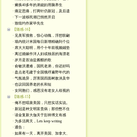
· 瘫痪40多年的弟媳妇用脑养生
· 痛定思痛，打两针仍新冠，及后遗
· 下一波移民潮已悄然开启
· 致纽约作家毕先生
【随感-16】
· 见美军搜救，惊心动魄，浮想联翩
· 墙内统计米国每日新增精确到个位
· 席大大聪明，用个十年前视频鋪垫
· 离过婚嫁作洋人妇或独居的海漂老
· 岁月是首油盐酱醋的歌
· 俞敏洪遭难，国民老弟，你还好吗
· 盘点老毛建于全国饿殍遍野年代的
· 气氛诡异，厉害国四面树敌泱及华
· 也议回国养老的长和短
· 女同胞们，感恩没有老女人歧视的
【隨感-15】
· 俺不想唱衰美国，只想实话实说。
· 新冠是种文明富贵病；那些憋不住
· 读金复新大伽关于彭帅博文有感
· 为多活两天，Lets keep writing
· 通告：
· 如果有一天，离开美国、加拿大、