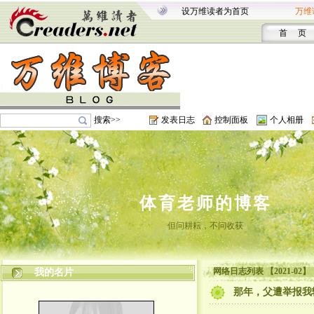
设万维读者为首页
万维
首 页
搜索>>
发表日志
控制面板
个人相册
体育老师的博客
但问耕耘，不问收获
网络日志列表 【2021-02】
我的名片
那年，父遭举报我