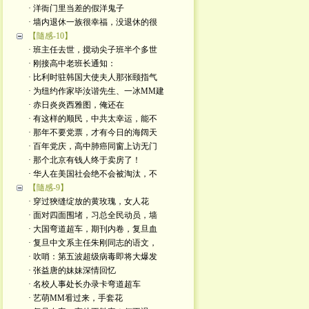
· 洋衙门里当差的假洋鬼子
· 墙内退休一族很幸福，没退休的很
【隨感-10】
· 班主任去世，搅动尖子班半个多世
· 刚接高中老班长通知：
· 比利时驻韩国大使夫人那张颐指气
· 为纽约作家毕汝谐先生、一冰MM建
· 赤日炎炎西雅图，俺还在
· 有这样的顺民，中共太幸运，能不
· 那年不要党票，才有今日的海阔天
· 百年党庆，高中肺癌同窗上访无门
· 那个北京有钱人终于卖房了！
· 华人在美国社会绝不会被淘汰，不
【隨感-9】
· 穿过狹缝绽放的黄玫瑰，女人花
· 面对四面围堵，习总全民动员，墙
· 大国弯道超车，期刊内卷，复旦血
· 复旦中文系主任朱刚同志的语文，
· 吹哨：第五波超级病毒即将大爆发
· 张益唐的妹妹深情回忆
· 名校人事处长办录卡弯道超车
· 艺萌MM㸔过来，手套花