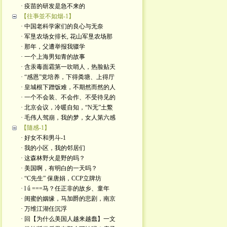
· 疫苗的研发是急不来的
【往亊並不如烟-1】
· 中国老科学家们的良心与无奈
· 军垦农场女排长, 花山军垦农场那
· 那年，父遭举报我辍学
· 一个上海男知青的故事
· 含汞毒面霜第一吹哨人，热脸贴天
· “感恩”党培养，下得粪塘、上得厅
· 皇城根下蹭饭难，不期然而然的人
· 一个不会装、不会作、不受待见的
· 北京会议，冷暖自知，“N无”土鱉
· 毛伟人驾崩，我的梦，女人第六感
【隨感-1】
· 好女不和男斗-1
· 我的小区，我的邻居们
· 这森林野火是​野的吗？
· 美国啊，有明白的一天吗？
· “C先生” 保唐娟，CCP立牌坊
· l ǘ ===马？任正非的故乡、童年
· 闺蜜的姻缘，马加爵的悲剧，南京
· 万维江湖任沉浮
· 回【为什么美国人越来越蠢】一文