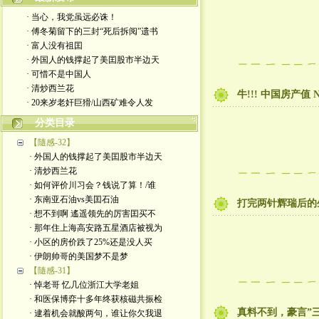
· 当心，我党虽远必诛！
· 傅冬菊留下的三封“死后拆阅”遗书
· 富人没有祖囯
· 外国人的钱撑起了美囯股市半边天
· 可惜不是中国人
· 清炒西兰花
牛!!! 中国房产值 
· 20来岁老奸巨猾/山西矿难令人发
分类目录
【隨感-32】
· 外国人的钱撑起了美囯股市半边天
· 清炒西兰花
· 如何评价川习会？钱说了算！/谁
· 东南亚石油vs美囯石油
打完两针辉瑞后的
· 想不到啊 遙遥领先的厉害囯买不
· 那年住上海高安路五星酒店被视为
· 小区的房价跌了25%还是没人买
· 伊朗帅哥的美国梦不是梦
【隨感-31】
· 悼老哥 忆几位浙江大学老姐
· 和医保博弈十多年终获核磁共振检
真料不到，豪言”
· 逮着机会就酸两句，谁让你欠我退