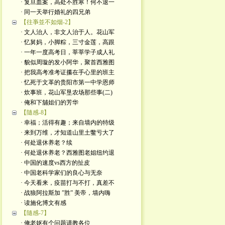
· 复旦血案，高处不胜寒！何不退一
· 同一天举行婚礼的四兄弟
【往亊並不如烟-2】
· 文人治人，非文人治于人。花山军
· 忆舅妈，小脚粽，三寸金莲，高跟
· 一年一度高考日，莘莘学子成人礼
· 貌似周璇的发小阿华，聚首西雅图
· 把我高考准考证攥在手心里的班主
· 忆死于文革的贵阳市第一中学恩师
· 炊事班，花山军垦农场那些事(二)
· 俺和下舖姐们的芳华
【隨感-8】
· 幸福；活得有趣；来自墙内的特级
· 来到万维，才知道山里土鳖亏大了
· 何处退休养老？续
· 何处退休养老？西雅图老姐纽约退
· 中国的速度vs西方的扯皮
· 中国老科学家们的良心与无奈
· 今天看来，疫苗打与不打，真差不
· 战狼阿拉斯加 ”胜” 美帝，墙内嗨
· 读施化博文有感
【隨感-7】
· 俺老妪有个问题请教各位