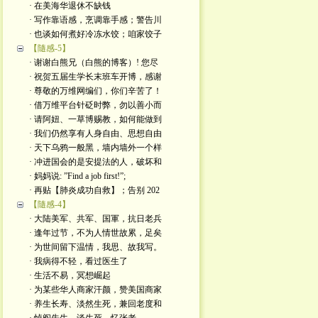
· 在美海华退休不缺钱
· 写作靠语感，烹调靠手感；警告川
· 也谈如何煮好冷冻水饺；咱家饺子
【隨感-5】
· 谢谢白熊兄（白熊的博客）! 您尽
· 祝贺五届生学长末班车开博，感谢
· 尊敬的万维网编们，你们辛苦了！
· 借万维平台针砭时弊，勿以善小而
· 请阿妞、一草博赐教，如何能做到
· 我们仍然享有人身自由、思想自由
· 天下乌鸦一般黑，墙内墙外一个样
· 冲进国会的是安提法的人，破坏和
· 妈妈说: ”Find a job first!”;
· 再贴【肺炎成功自救】；告别 202
【隨感-4】
· 大陆美军、共军、国軍，抗日老兵
· 逢年过节，不为人情世故累，足矣
· 为世间留下温情，我思、故我写。
· 我病得不轻，看过医生了
· 生活不易，冥想崛起
· 为某些华人商家汗颜，赞美国商家
· 养生长寿、淡然生死，兼回老度和