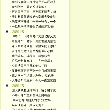
· 秦刚夫妻凭自身优势及拍马屁功夫
· 秦刚倒台，因为长得太帅！
· 厉害国不厉害，漂亮国不漂亮，相
· 美财长狼外婆晚歺vs贵州省委食堂
· 响应河南呼吁：全国一张卷，一个
· 一觉醒来湾湾安全了/蚕豆荚炒蚕
【隨感-24】
· 60年了，大陆高考作文题仍以反美
· 草根修车厂老板、美国世袭贵族老
· 今天妞妞考驾照，被撞坏的车修好
· 在海外烹煮活色生香的重庆小面
· 我的破车、破棉袄、破紫砂壶
· 眼见贵州起高楼，才几年楼塌了
· 今日法国不再是8964法兰西
· 复开车爽歪歪不到一个月就遭车祸
· 伟大国本币结算之利弊， 取代美
· 大陆近年电视剧，千人一面演艺圈
【隨感-23】
· 国人的钱包说瘪就瘪，留学猪羊变
· 25年不开车重新自驾上路有感
· 30 年前两张旧照片的北京故事
· 与自动化斗，其乐无穷！