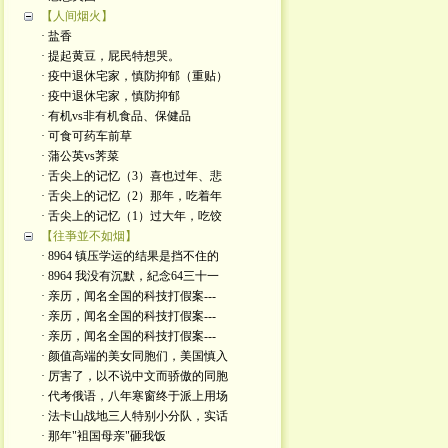
【人间烟火】
· 盐香
· 提起黄豆，屁民特想哭。
· 疫中退休宅家，慎防抑郁（重贴）
· 疫中退休宅家，慎防抑郁
· 有机vs非有机食品、保健品
· 可食可药车前草
· 蒲公英vs荠菜
· 舌尖上的记忆（3）喜也过年、悲
· 舌尖上的记忆（2）那年，吃着年
· 舌尖上的记忆（1）过大年，吃饺
【往亊並不如烟】
· 8964 镇压学运的结果是挡不住的
· 8964 我没有沉默，紀念64三十一
· 亲历，闻名全国的科技打假案---
· 亲历，闻名全国的科技打假案---
· 亲历，闻名全国的科技打假案---
· 颜值高端的美女同胞们，美国慎入
· 厉害了，以不说中文而骄傲的同胞
· 代考俄语，八年寒窗终于派上用场
· 法卡山战地三人特别小分队，实话
· 那年"袓国母亲"砸我饭