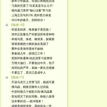
· 那年小学妹说，等我们有钱也买绿
· 习真的完蛋了/马某某是马云儿子/
· 墙内递刀美帝“轴心法案”宰习皇
· 上海正宗马列 PK 境外势力体老
· 2022年的春天，别样的冷！
【隨感=18】
· 邻居卖掉房，悔青腸子受煎熬！
· 清华正批量生产对新冠所有变种特
· 串燒马黑、体老、柳浪美，探索新
· 谁谁谁都把小棉袄放在美国了
· 重申在美海华退休不缺钱
· 青春就几年，疫情已三年！
· 贵阳环铁通車/动态清零习皇撑得
· 万维大伽们，不要低估中共，包子
· 深圳抗疫严苛，老妹一家生活艰难
· 不要忘了，普京已是成年人
【随感-17】
· 不设乌克兰上空禁飞区，核战可避
· 俄乌战，精致丑陋华人过街鼠
· 中苏时期几个精彩片段/俄乌战重
· 良知泯灭了的女同胞，铁链八孩母
· 没本事的话----就冲我来！
· 成都美领馆准签，我姐低头一世，