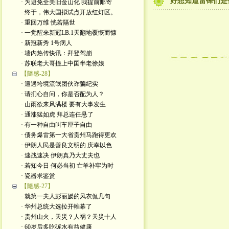
好想知道雷锋们是
· 为避免全美旧金山化 我提前邮寄
· 终于，伟大国拟试点开放红灯区。
· 重回万维 恍若隔世
· 一觉醒来新冠LB.1天翻地覆慨而慷
· 新冠新秀 1号病人
· 墙内热传快讯：拜登驾崩
· 苏联老大哥撞上中囯半老徐娘
【隨感-28】
· 遭遇垮境流氓团伙诈骗纪实
· 请扪心自问，你是否配为人？
· 山雨欲来风满楼 要有大事发生
· 通涨猛如虎 拜总连任悬了
· 有一种自由叫车厘子自由
· 债务爆雷第一大省贵州马跑得更欢
· 伊朗人民是善良文明的 庆幸以色
· 速战速决 伊朗真乃大丈夫也
· 若知今日 何必当初 亡羊补牢为时
· 瓷器求鉴赏
【隨感-27】
· 就第一夫人彭丽媛的风衣侃几句
· 华州总统大选拉开帷幕了
· 贵州山火，天災？人祸？天災十人
· 60岁后多吃碳水有益健康