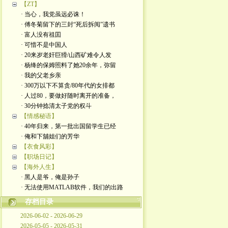
【ZT】
· 当心，我党虽远必诛！
· 傅冬菊留下的三封“死后拆阅”遗书
· 富人没有祖囯
· 可惜不是中国人
· 20来岁老奸巨猾/山西矿难令人发
· 杨绛的保姆照料了她20余年，弥留
· 我的父老乡亲
· 300万以下不算贪/80年代的女排都
· 人过80，要做好随时离开的准备，
· 30分钟捻清太子党的权斗
【情感秘语】
· 40年归来，第一批出国留学生已经
· 俺和下舖姐们的芳华
【衣食风彩】
【职场日记】
【海外人生】
· 黑人是爷，俺是孙子
· 无法使用MATLAB软件，我们的出路
存档目录
2026-06-02 - 2026-06-29
2026-05-05 - 2026-05-31