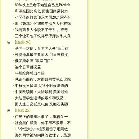
· 80%以上患者不知道自己是Prediab
· 和漂亮国比高低 厉害国尚需努力
· 小区圣诞灯饰预示美国2024经济不
· 追《繁花》忆1991年携八大件衣锦
· 我与两条人命脱不了干系， 投毒
· 三个让习包子恨得牙痒痒的华人良
【隨感-26】
· 基老一封信，百岁老人变“百天孩
· 外资撤离最主要原因 习皇没有接
· 俄罗斯名画 ”教室门口”
· 连个公章都没盖
· 斗胆给拜总出个招
· 见识当面锣，对面鼓的罢免众议院
· 中秋次日捡漏 买到小时候味道的
· 中美欧读博：大陆最易 美国最难
· 大陆留学生读博的艰辛和残忍，
· 国人逢日必反又犯傻 又搬石头砸
【隨感-25】
· 伟光正的潜艇出事了， 谣传又一
· 社会黑白颠倒，你不得不狠毒，不
· 1.5个恒大的中植系暴雷了毛阿敏
· 海外同学被墙内网管软埋了，虽远