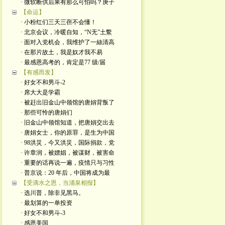
· 微软断供后果有那么可怕吗？庚子
【命运】
· 小粉红们三天三亱不会懂！
· 北京会议，冷暖自知，“N无”土鱉
· 面对入党机会，我维护了一絲清高
· 在那片故土，我是奴才我不易
· 最感恩高考的，肯定是77 级/届
【有感而发】
· 好女不和男斗-2
· 席大大是学霸
· 被赶出旧金山中领馆的唐娟背叛了
· 那些可怜的唐娟们
· 旧金山中领馆知道，把唐娟交出去
· 唐娟女士，你的原罪，是生为中国
· 98洪災，今又洪災，国际捐款，党
· 许章润，被嫖娼，被谋财，被害命
· 重要的话再说一遍，疫情只与习性
· 普京说：20 年后，中国将成为最
【受滴水之恩，当涌泉相报】
· 选川普，除非见黑马。
· 最划算的一单投资
· 好女不和男斗-3
· 感恩美国