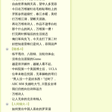
· 自由世界海阔天高，望华人多宽容
· 今日在万维被钉在毛粉耻辱柱上的
· 牙医诊所超级忙，春江水暖，美经
· 行万维江湖，望断天涯路。
· 再论万维有诗人，作品不逊李白杜
· 那个什么的闲人，万维第一儍！
· 打完两针辉瑞后的生活状态
· 俺们笨烏先飞，今天去打了第二针
· 好想知道雷锋们是何人，容我说声
【随感-6】
· 练平甩功、八段锦、法轮功体会;
· 没有合法居留的Gizmo
· 越是崇洋媚外，越被人看不起。
· 中科院第一个美国博士后， UCLA
· 位卑未敢忘忧国，无辜躺枪的哥们
· “男人没一个是好东西！”过时了，
· ABC MM 失婚吃大亏, 川普反全球
· 我们仍然向往诗和远方
· 万维诗人
· 让人无奈的北京有钱人
【人间烟火-1】
· 如何煲出中国人喜欢的罗宋湯