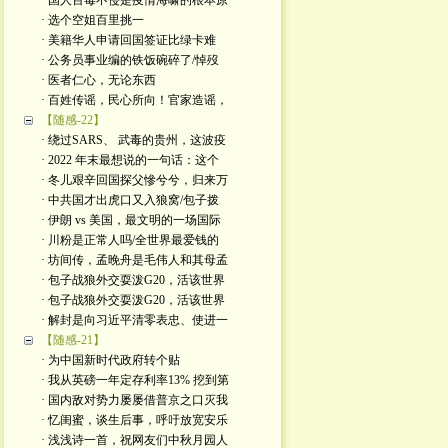
· 国人百毒不侵是疫情海啸的根本原
· 选个空姐百里挑一
· 美籍华人申请回国签证比绿卡难
· 公务员事业编的铁饭碗碎了/悼歿
· 医者仁心，无论东西
· 百姓传谣，民心所向！官家造谣，
【随感-22】
· 绕过SARS、 武毒的贵州，这波疫
· 2022 年末最想说的一句话：这个
· 冬儿艰辛回国探父慘兮兮，归来万
· 中共国才出虎口又入狼窝/包子拨
· 伊朗 vs 美国，最文明的一场国际
· 川粉是正常人吗/全世界最爱钱的
· 坊间传，孟晚舟是毛伟人和其母孟
· 包子战狼外交耍泼G20，活该世界
· 包子战狼外交耍泼G20，活该世界
· 解封是向习近平清零表忠、使进一
【随感-21】
· 为中国新时代政府转个贴
· 我从英磅一年定存利率13% 挖到第
· 国内敌对势力屡屡借普京之口灭我
· 忆闺蜜，谈生后事，呼吁放宽安乐
· 浅浅诗一首，祝网友们中秋月园人