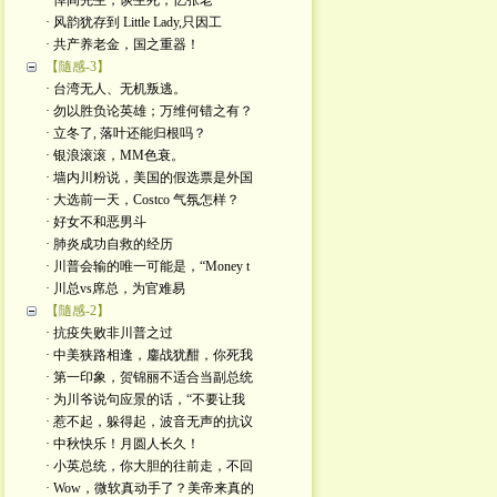
· 悼阎先生，谈生死，忆张老
· 风韵犹存到 Little Lady,只因工
· 共产养老金，国之重器！
【隨感-3】
· 台湾无人、无机叛逃。
· 勿以胜负论英雄；万维何错之有？
· 立冬了, 落叶还能归根吗？
· 银浪滚滚，MM色衰。
· 墙内川粉说，美国的假选票是外国
· 大选前一天，Costco 气氛怎样？
· 好女不和恶男斗
· 肺炎成功自救的经历
· 川普会输的唯一可能是，“Money t
· 川总vs席总，为官难易
【隨感-2】
· 抗疫失败非川普之过
· 中美狭路相逢，鏖战犹酣，你死我
· 第一印象，贺锦丽不适合当副总统
· 为川爷说句应景的话，“不要让我
· 惹不起，躲得起，波音无声的抗议
· 中秋快乐！月圆人长久！
· 小英总统，你大胆的往前走，不回
· Wow，微软真动手了？美帝来真的