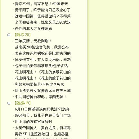
· 普京不倒，清零不息！/中国未来
· 贵阳阳了，终于能向习总表忠心了
· 这项中国第一值得骄傲吗？不得第
· 全国驰援海南，恍惚又见2020武汉
· 任性的北大才女柳州妹
【随感-20】
· 三年疫情，无欲则刚！
· 越南买200架波音飞机，我党公布
· 美帝这瘦死的骡驼还是比厉害国的
· 悼安倍首相，有人幸災乐祸，奉劝
· 包子最怕美帝精准爆头/包子讲话
· 花山啊花山！《花山的乡场花山的
· 花山啊花山！《花山的蚊子花山的
· 和普京抱团苟且/习务虚李务实
· 唐山渣男袭女案掩盖席皇连失三城
· 中共国想抢台积电，厚颜无耻！
【随感-19】
· 6月11日两派要决你死我活/刁急奔
· 8964那天，我儿子也在天安门广场
· 用上海的方式官宣解封
· 大英帝国抢人，黄台之瓜，何堪再
· 再议ZT《生殖器治国 ，生殖器乱