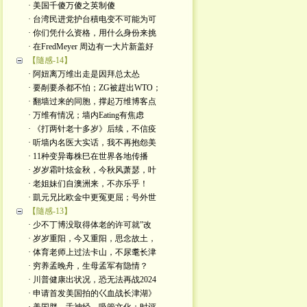
· 美国千傻万傻之英制傻
· 台湾民进党护台積电变不可能为可
· 你们凭什么资格，用什么身份来挑
· 在FredMeyer 周边有一大片新盖好
【隨感-14】
· 阿妞离万维出走是因拜总太怂
· 要剮要杀都不怕；ZG被趕出WTO；
· 翻墙过来的同胞，撑起万维博客点
· 万维有情况；墙内Eating有焦虑
· 《打两针老十多岁》后续，不信疫
· 听墙内名医大实话，我不再抱怨美
· 11种变异毒株巳在世界各地传播
· 岁岁霜叶炫金秋，今秋风萧瑟，叶
· 老姐妹们自澳洲来，不亦乐乎！
· 凱元兄比欧金中更冤更屈；号外世
【隨感-13】
· 少不丁博没取得体老的许可就”改
· 岁岁重阳，今又重阳，思念故土，
· 体育老师上过法卡山，不尿耄长津
· 穷养孟晚舟，生母孟军有隐情？
· 川普健康出状况，恐无法再战2024
· 申请首发美国拍的巜血战长津湖》