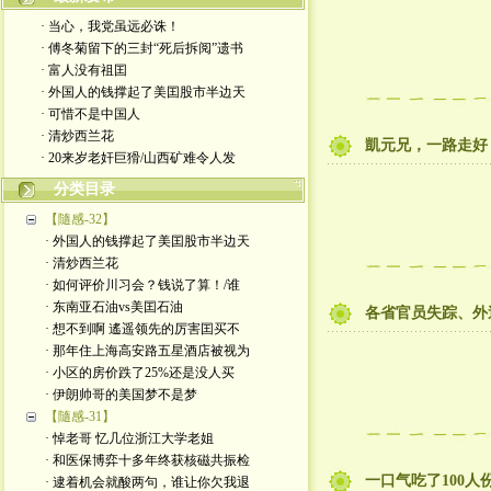
· 当心，我党虽远必诛！
· 傅冬菊留下的三封“死后拆阅”遗书
· 富人没有祖囯
· 外国人的钱撑起了美囯股市半边天
· 可惜不是中国人
· 清炒西兰花
凱元兄，一路走好
· 20来岁老奸巨猾/山西矿难令人发
分类目录
【隨感-32】
· 外国人的钱撑起了美囯股市半边天
· 清炒西兰花
· 如何评价川习会？钱说了算！/谁
· 东南亚石油vs美囯石油
各省官员失踪、外
· 想不到啊 遙遥领先的厉害囯买不
· 那年住上海高安路五星酒店被视为
· 小区的房价跌了25%还是没人买
· 伊朗帅哥的美国梦不是梦
【隨感-31】
· 悼老哥 忆几位浙江大学老姐
· 和医保博弈十多年终获核磁共振检
一口气吃了100
· 逮着机会就酸两句，谁让你欠我退