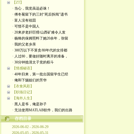
【ZT】
· 当心，我党虽远必诛！
· 傅冬菊留下的三封“死后拆阅”遗书
· 富人没有祖囯
· 可惜不是中国人
· 20来岁老奸巨猾/山西矿难令人发
· 杨绛的保姆照料了她20余年，弥留
· 我的父老乡亲
· 300万以下不算贪/80年代的女排都
· 人过80，要做好随时离开的准备，
· 30分钟捻清太子党的权斗
【情感秘语】
· 40年归来，第一批出国留学生已经
· 俺和下舖姐们的芳华
【衣食风彩】
【职场日记】
【海外人生】
· 黑人是爷，俺是孙子
· 无法使用MATLAB软件，我们的出路
存档目录
2026-06-02 - 2026-06-29
2026-05-05 - 2026-05-31