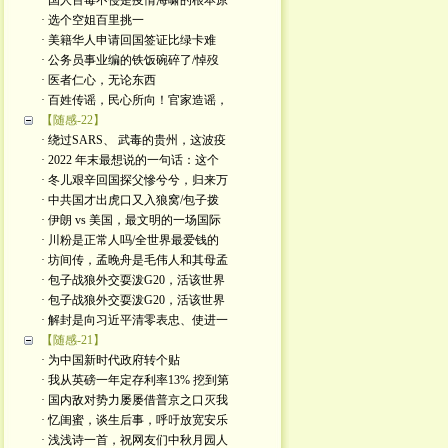
· 国人百毒不侵是疫情海啸的根本原
· 选个空姐百里挑一
· 美籍华人申请回国签证比绿卡难
· 公务员事业编的铁饭碗碎了/悼歿
· 医者仁心，无论东西
· 百姓传谣，民心所向！官家造谣，
【随感-22】
· 绕过SARS、 武毒的贵州，这波疫
· 2022 年末最想说的一句话：这个
· 冬儿艰辛回国探父慘兮兮，归来万
· 中共国才出虎口又入狼窝/包子拨
· 伊朗 vs 美国，最文明的一场国际
· 川粉是正常人吗/全世界最爱钱的
· 坊间传，孟晚舟是毛伟人和其母孟
· 包子战狼外交耍泼G20，活该世界
· 包子战狼外交耍泼G20，活该世界
· 解封是向习近平清零表忠、使进一
【随感-21】
· 为中国新时代政府转个贴
· 我从英磅一年定存利率13% 挖到第
· 国内敌对势力屡屡借普京之口灭我
· 忆闺蜜，谈生后事，呼吁放宽安乐
· 浅浅诗一首，祝网友们中秋月园人