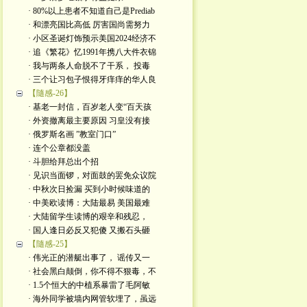
· 80%以上患者不知道自己是Prediab
· 和漂亮国比高低 厉害国尚需努力
· 小区圣诞灯饰预示美国2024经济不
· 追《繁花》忆1991年携八大件衣锦
· 我与两条人命脱不了干系， 投毒
· 三个让习包子恨得牙痒痒的华人良
【隨感-26】
· 基老一封信，百岁老人变“百天孩
· 外资撤离最主要原因 习皇没有接
· 俄罗斯名画 ”教室门口”
· 连个公章都没盖
· 斗胆给拜总出个招
· 见识当面锣，对面鼓的罢免众议院
· 中秋次日捡漏 买到小时候味道的
· 中美欧读博：大陆最易 美国最难
· 大陆留学生读博的艰辛和残忍，
· 国人逢日必反又犯傻 又搬石头砸
【隨感-25】
· 伟光正的潜艇出事了， 谣传又一
· 社会黑白颠倒，你不得不狠毒，不
· 1.5个恒大的中植系暴雷了毛阿敏
· 海外同学被墙内网管软埋了，虽远