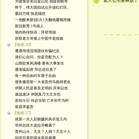
孟大公主要释放了
· 为避免全美旧金山化 我提前邮寄
· 终于，伟大国拟试点开放红灯区。
· 重回万维 恍若隔世
· 一觉醒来新冠LB.1天翻地覆慨而慷
· 新冠新秀 1号病人
· 墙内热传快讯：拜登驾崩
· 苏联老大哥撞上中囯半老徐娘
【隨感-28】
· 遭遇垮境流氓团伙诈骗纪实
· 请扪心自问，你是否配为人？
· 山雨欲来风满楼 要有大事发生
· 通涨猛如虎 拜总连任悬了
· 有一种自由叫车厘子自由
· 债务爆雷第一大省贵州马跑得更欢
· 伊朗人民是善良文明的 庆幸以色
· 速战速决 伊朗真乃大丈夫也
· 若知今日 何必当初 亡羊补牢为时
· 瓷器求鉴赏
【隨感-27】
· 就第一夫人彭丽媛的风衣侃几句
· 华州总统大选拉开帷幕了
· 贵州山火，天災？人祸？天災十人
· 60岁后多吃碳水有益健康