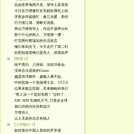
· 自由世界海阔天高，望华人多宽容
· 今日在万维被钉在毛粉耻辱柱上的
· 牙医诊所超级忙，春江水暖，美经
· 行万维江湖，望断天涯路。
· 再论万维有诗人，作品不逊李白杜
· 那个什么的闲人，万维第一儍！
· 打完两针辉瑞后的生活状态
· 俺们笨烏先飞，今天去打了第二针
· 好想知道雷锋们是何人，容我说声
【随感-6】
· 练平甩功、八段锦、法轮功体会;
· 没有合法居留的Gizmo
· 越是崇洋媚外，越被人看不起。
· 中科院第一个美国博士后， UCLA
· 位卑未敢忘忧国，无辜躺枪的哥们
· “男人没一个是好东西！”过时了，
· ABC MM 失婚吃大亏, 川普反全球
· 我们仍然向往诗和远方
· 万维诗人
· 让人无奈的北京有钱人
【人间烟火-1】
· 如何煲出中国人喜欢的罗宋湯