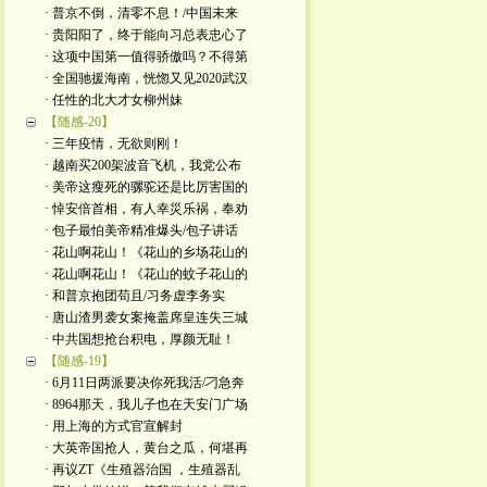
· 普京不倒，清零不息！/中国未来
· 贵阳阳了，终于能向习总表忠心了
· 这项中国第一值得骄傲吗？不得第
· 全国驰援海南，恍惚又见2020武汉
· 任性的北大才女柳州妹
【随感-20】
· 三年疫情，无欲则刚！
· 越南买200架波音飞机，我党公布
· 美帝这瘦死的骡驼还是比厉害国的
· 悼安倍首相，有人幸災乐祸，奉劝
· 包子最怕美帝精准爆头/包子讲话
· 花山啊花山！《花山的乡场花山的
· 花山啊花山！《花山的蚊子花山的
· 和普京抱团苟且/习务虚李务实
· 唐山渣男袭女案掩盖席皇连失三城
· 中共国想抢台积电，厚颜无耻！
【随感-19】
· 6月11日两派要决你死我活/刁急奔
· 8964那天，我儿子也在天安门广场
· 用上海的方式官宣解封
· 大英帝国抢人，黄台之瓜，何堪再
· 再议ZT《生殖器治国 ，生殖器乱