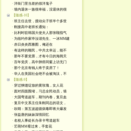
· 洋衙门里当差的假洋鬼子
· 墙内退休一族很幸福，没退休的很
【隨感-10】
· 班主任去世，搅动尖子班半个多世
· 刚接高中老班长通知：
· 比利时驻韩国大使夫人那张颐指气
· 为纽约作家毕汝谐先生、一冰MM建
· 赤日炎炎西雅图，俺还在
· 有这样的顺民，中共太幸运，能不
· 那年不要党票，才有今日的海阔天
· 百年党庆，高中肺癌同窗上访无门
· 那个北京有钱人终于卖房了！
· 华人在美国社会绝不会被淘汰，不
【隨感-9】
· 穿过狹缝绽放的黄玫瑰，女人花
· 面对四面围堵，习总全民动员，墙
· 大国弯道超车，期刊内卷，复旦血
· 复旦中文系主任朱刚同志的语文，
· 吹哨：第五波超级病毒即将大爆发
· 张益唐的妹妹深情回忆
· 名校人事处长办录卡弯道超车
· 艺萌MM㸔过来，手套花