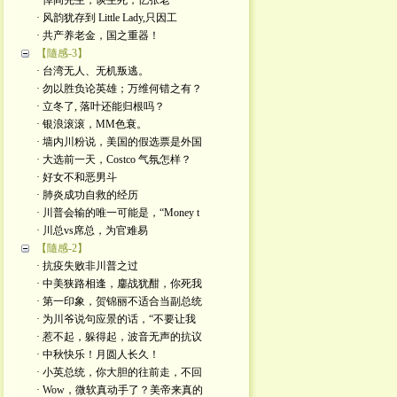
· 悼阎先生，谈生死，忆张老
· 风韵犹存到 Little Lady,只因工
· 共产养老金，国之重器！
【隨感-3】
· 台湾无人、无机叛逃。
· 勿以胜负论英雄；万维何错之有？
· 立冬了, 落叶还能归根吗？
· 银浪滚滚，MM色衰。
· 墙内川粉说，美国的假选票是外国
· 大选前一天，Costco 气氛怎样？
· 好女不和恶男斗
· 肺炎成功自救的经历
· 川普会输的唯一可能是，“Money t
· 川总vs席总，为官难易
【隨感-2】
· 抗疫失败非川普之过
· 中美狭路相逢，鏖战犹酣，你死我
· 第一印象，贺锦丽不适合当副总统
· 为川爷说句应景的话，“不要让我
· 惹不起，躲得起，波音无声的抗议
· 中秋快乐！月圆人长久！
· 小英总统，你大胆的往前走，不回
· Wow，微软真动手了？美帝来真的