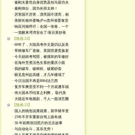
· 秦刚夫妻凭自身优势及拍马屁功夫
· 秦刚倒台，因为长得太帅！
· 厉害国不厉害，漂亮国不漂亮，相
· 美财长狼外婆晚歺vs贵州省委食堂
· 响应河南呼吁：全国一张卷，一个
· 一觉醒来湾湾安全了/蚕豆荚炒蚕
【隨感-24】
· 60年了，大陆高考作文题仍以反美
· 草根修车厂老板、美国世袭贵族老
· 今天妞妞考驾照，被撞坏的车修好
· 在海外烹煮活色生香的重庆小面
· 我的破车、破棉袄、破紫砂壶
· 眼见贵州起高楼，才几年楼塌了
· 今日法国不再是8964法兰西
· 复开车爽歪歪不到一个月就遭车祸
· 伟大国本币结算之利弊， 取代美
· 大陆近年电视剧，千人一面演艺圈
【隨感-23】
· 国人的钱包说瘪就瘪，留学猪羊变
· 25年不开车重新自驾上路有感
· 30 年前两张旧照片的北京故事
· 与自动化斗，其乐无穷！