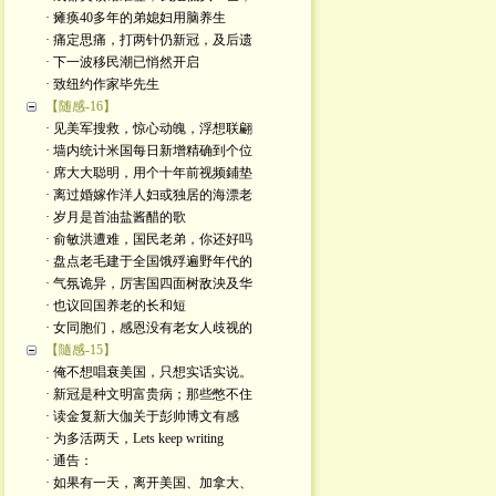
· 瘫痪40多年的弟媳妇用脑养生
· 痛定思痛，打两针仍新冠，及后遗
· 下一波移民潮已悄然开启
· 致纽约作家毕先生
【随感-16】
· 见美军搜救，惊心动魄，浮想联翩
· 墙内统计米国每日新增精确到个位
· 席大大聪明，用个十年前视频鋪垫
· 离过婚嫁作洋人妇或独居的海漂老
· 岁月是首油盐酱醋的歌
· 俞敏洪遭难，国民老弟，你还好吗
· 盘点老毛建于全国饿殍遍野年代的
· 气氛诡异，厉害国四面树敌泱及华
· 也议回国养老的长和短
· 女同胞们，感恩没有老女人歧视的
【隨感-15】
· 俺不想唱衰美国，只想实话实说。
· 新冠是种文明富贵病；那些憋不住
· 读金复新大伽关于彭帅博文有感
· 为多活两天，Lets keep writing
· 通告：
· 如果有一天，离开美国、加拿大、