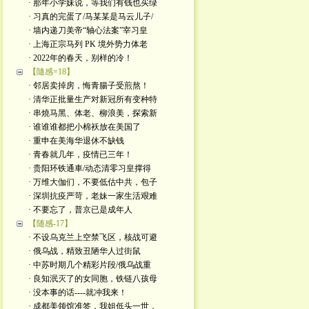
· 那年小学妹说，等我们有钱也买绿
· 习真的完蛋了/马某某是马云儿子/
· 墙内递刀美帝“轴心法案”宰习皇
· 上海正宗马列 PK 境外势力体老
· 2022年的春天，别样的冷！
【隨感=18】
· 邻居卖掉房，悔青腸子受煎熬！
· 清华正批量生产对新冠所有变种特
· 串燒马黑、体老、柳浪美，探索新
· 谁谁谁都把小棉袄放在美国了
· 重申在美海华退休不缺钱
· 青春就几年，疫情已三年！
· 贵阳环铁通車/动态清零习皇撑得
· 万维大伽们，不要低估中共，包子
· 深圳抗疫严苛，老妹一家生活艰难
· 不要忘了，普京已是成年人
【随感-17】
· 不设乌克兰上空禁飞区，核战可避
· 俄乌战，精致丑陋华人过街鼠
· 中苏时期几个精彩片段/俄乌战重
· 良知泯灭了的女同胞，铁链八孩母
· 没本事的话----就冲我来！
· 成都美领馆准签，我姐低头一世，