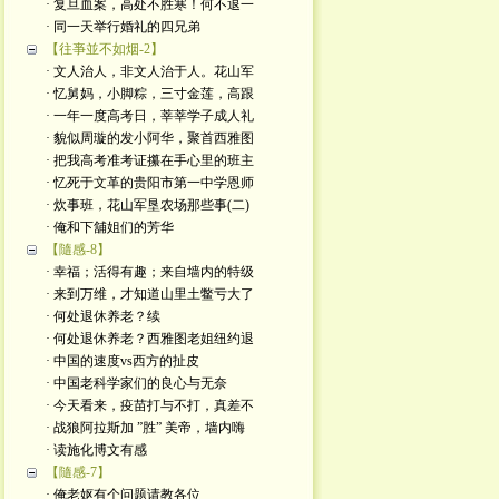
· 复旦血案，高处不胜寒！何不退一
· 同一天举行婚礼的四兄弟
【往亊並不如烟-2】
· 文人治人，非文人治于人。花山军
· 忆舅妈，小脚粽，三寸金莲，高跟
· 一年一度高考日，莘莘学子成人礼
· 貌似周璇的发小阿华，聚首西雅图
· 把我高考准考证攥在手心里的班主
· 忆死于文革的贵阳市第一中学恩师
· 炊事班，花山军垦农场那些事(二)
· 俺和下舖姐们的芳华
【隨感-8】
· 幸福；活得有趣；来自墙内的特级
· 来到万维，才知道山里土鳖亏大了
· 何处退休养老？续
· 何处退休养老？西雅图老姐纽约退
· 中国的速度vs西方的扯皮
· 中国老科学家们的良心与无奈
· 今天看来，疫苗打与不打，真差不
· 战狼阿拉斯加 ”胜” 美帝，墙内嗨
· 读施化博文有感
【隨感-7】
· 俺老妪有个问题请教各位