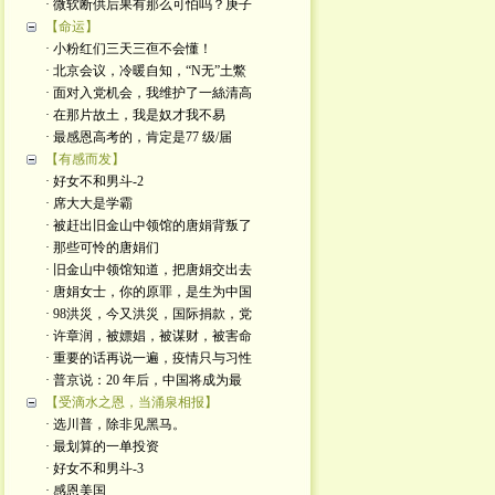
· 微软断供后果有那么可怕吗？庚子
【命运】
· 小粉红们三天三亱不会懂！
· 北京会议，冷暖自知，“N无”土鱉
· 面对入党机会，我维护了一絲清高
· 在那片故土，我是奴才我不易
· 最感恩高考的，肯定是77 级/届
【有感而发】
· 好女不和男斗-2
· 席大大是学霸
· 被赶出旧金山中领馆的唐娟背叛了
· 那些可怜的唐娟们
· 旧金山中领馆知道，把唐娟交出去
· 唐娟女士，你的原罪，是生为中国
· 98洪災，今又洪災，国际捐款，党
· 许章润，被嫖娼，被谋财，被害命
· 重要的话再说一遍，疫情只与习性
· 普京说：20 年后，中国将成为最
【受滴水之恩，当涌泉相报】
· 选川普，除非见黑马。
· 最划算的一单投资
· 好女不和男斗-3
· 感恩美国