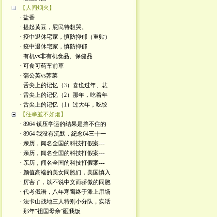
【人间烟火】
· 盐香
· 提起黄豆，屁民特想哭。
· 疫中退休宅家，慎防抑郁（重贴）
· 疫中退休宅家，慎防抑郁
· 有机vs非有机食品、保健品
· 可食可药车前草
· 蒲公英vs荠菜
· 舌尖上的记忆（3）喜也过年、悲
· 舌尖上的记忆（2）那年，吃着年
· 舌尖上的记忆（1）过大年，吃饺
【往亊並不如烟】
· 8964 镇压学运的结果是挡不住的
· 8964 我没有沉默，紀念64三十一
· 亲历，闻名全国的科技打假案---
· 亲历，闻名全国的科技打假案---
· 亲历，闻名全国的科技打假案---
· 颜值高端的美女同胞们，美国慎入
· 厉害了，以不说中文而骄傲的同胞
· 代考俄语，八年寒窗终于派上用场
· 法卡山战地三人特别小分队，实话
· 那年"袓国母亲"砸我饭