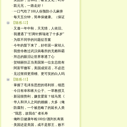
· 美囯胖，舌神经，吸管文化；时评
· 凱元兄，一路走好！
· 一口气吃了100人份预防小儿麻痹
· 每天五分钟，简单保健康。（保证
【隨感-12】
· 又逢一年中秋，天无情，人依旧。
· 我遭遇了“打两针辉瑞老了十多岁”
· 为双不同学的问题征荅案
· 今年的梨下来了，好邻居一家却人
· 我曾伶教过武汉病毒所的无赖和霸
· 拜总的眼泪让世界寒透了心
· 贺锦丽扶正当美国第一位女总统有
· 阿富罕撤军，美国成笑话，不必悲
· 见过抠得更滑稽、更可笑的白人吗
【随感-11】
· 掌握了毛泽东思想的塔利班，细思
· 今日有幸和蒋大公子、一草教授又
· 新冠很势利，嫌贫爱富？续马黑《
· 华人和洋人之间的婚姻，大多（俺
· 防腐剂，一个被忽略了的延长人类
· “我思，故我在” 者长寿
· 俺昨日健康年检100分/酒列长寿第
· 美国还是美国，成不是那王，败不