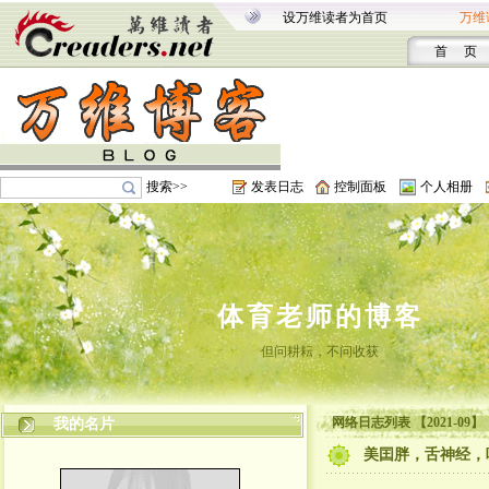
设万维读者为首页
万维
首 页
搜索>>
发表日志
控制面板
个人相册
体育老师的博客
但问耕耘，不问收获
网络日志列表 【2021-09】
我的名片
美囯胖，舌神经，