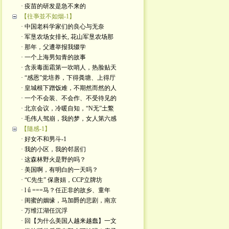
· 疫苗的研发是急不来的
【往亊並不如烟-1】
· 中国老科学家们的良心与无奈
· 军垦农场女排长, 花山军垦农场那
· 那年，父遭举报我辍学
· 一个上海男知青的故事
· 含汞毒面霜第一吹哨人，热脸贴天
· “感恩”党培养，下得粪塘、上得厅
· 皇城根下蹭饭难，不期然而然的人
· 一个不会装、不会作、不受待见的
· 北京会议，冷暖自知，“N无”土鱉
· 毛伟人驾崩，我的梦，女人第六感
【隨感-1】
· 好女不和男斗-1
· 我的小区，我的邻居们
· 这森林野火是​野的吗？
· 美国啊，有明白的一天吗？
· “C先生” 保唐娟，CCP立牌坊
· l ǘ ===马？任正非的故乡、童年
· 闺蜜的姻缘，马加爵的悲剧，南京
· 万维江湖任沉浮
· 回【为什么美国人越来越蠢】一文