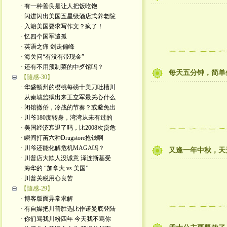
· 有一种善良是让人把饭吃饱
· 闪进闪出美国五星级酒店式养老院
· 入籍美国要求写作文？疯了！
· 忆四个国军遣孤
· 英语之痛 剑走偏峰
· 海关问“有没有带现金”
· 还有不用预制菜的中歺馆吗？
每天五分钟，简单
【隨感-30】
· 华盛顿州的樱桃每磅十美刀吐槽川
· 从秦城监狱出来王立军最关心什么
· 闭馆撤侨，冷战的节奏？或避免出
· 川爷180度转身，湾湾从未有过的
· 美国经济衰退了吗，比2008次贷危
· 瞬间打苖六种Drugstore抢钱啊
· 川爷还能化解危机MAGA吗？
又逢一年中秋，天
· 川普店大欺人没诚意 泽连斯基受
· 海华的 “加拿大 vs 美国”
· 川普关税用心良苦
【隨感-29】
· 博客版面异常求解
· 有自媒把川普胜选比作诺曼底登陆
· 你们骂我川粉四年 今天我不骂你