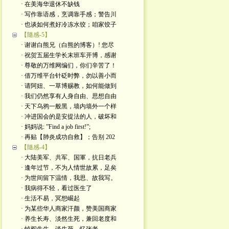
· 在美海华退休不缺钱
· 写作靠语感，烹调靠手感；警告川
· 也谈如何煮好冷冻水饺；咱家饺子
【隨感-5】
· 谢谢白熊兄（白熊的博客）! 您尽
· 祝贺五届生学长末班车开博，感谢
· 尊敬的万维网编们，你们辛苦了！
· 借万维平台针砭时弊，勿以善小而
· 请阿妞、一草博赐教，如何能做到
· 我们仍然享有人身自由、思想自由
· 天下乌鸦一般黑，墙内墙外一个样
· 冲进国会的是安提法的人，破坏和
· 妈妈说: ”Find a job first!”;
· 再贴【肺炎成功自救】；告别 202
【隨感-4】
· 大陆美军、共军、国軍，抗日老兵
· 逢年过节，不为人情世故累，足矣
· 为世间留下温情，我思、故我写。
· 我病得不轻，看过医生了
· 生活不易，冥想崛起
· 为某些华人商家汗颜，赞美国商家
· 养生长寿、淡然生死，兼回老度和