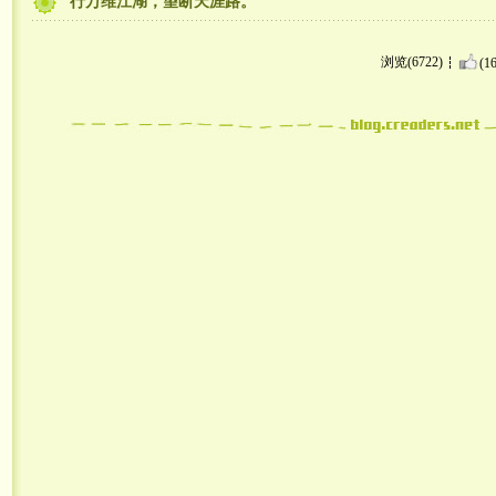
行万维江湖，望断天涯路。
浏览(6722)
(16