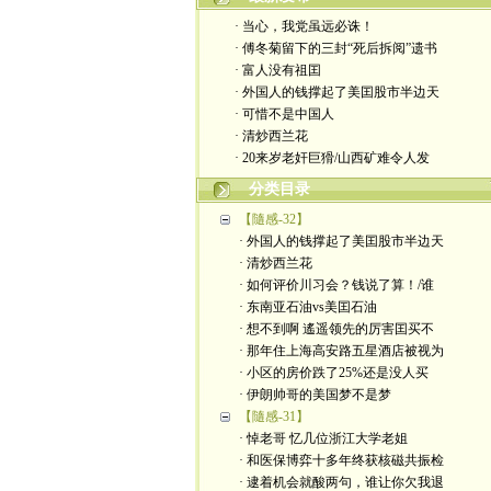
· 当心，我党虽远必诛！
· 傅冬菊留下的三封“死后拆阅”遗书
· 富人没有祖囯
· 外国人的钱撑起了美囯股市半边天
· 可惜不是中国人
· 清炒西兰花
· 20来岁老奸巨猾/山西矿难令人发
分类目录
【隨感-32】
· 外国人的钱撑起了美囯股市半边天
· 清炒西兰花
· 如何评价川习会？钱说了算！/谁
· 东南亚石油vs美囯石油
· 想不到啊 遙遥领先的厉害囯买不
· 那年住上海高安路五星酒店被视为
· 小区的房价跌了25%还是没人买
· 伊朗帅哥的美国梦不是梦
【隨感-31】
· 悼老哥 忆几位浙江大学老姐
· 和医保博弈十多年终获核磁共振检
· 逮着机会就酸两句，谁让你欠我退