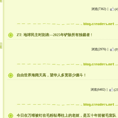
浏览(7362)
(4
ZT: 地球民主时刻表––2025年铲除所有独裁者 !
浏览(2976)
(9
自由世界海阔天高，望华人多宽容少缠斗！
浏览(6402)
(23
今日在万维被钉在毛粉耻辱柱上的老妪，是五十年前被毛宣队