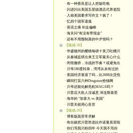
· 有一种善良是让人把饭吃饱
· 闪进闪出美国五星级酒店式养老院
· 入籍美国要求写作文？疯了！
· 忆四个国军遣孤
· 英语之痛 剑走偏峰
· 海关问“有没有带现金”
· 还有不用预制菜的中歺馆吗？
【隨感-30】
· 华盛顿州的樱桃每磅十美刀吐槽川
· 从秦城监狱出来王立军最关心什么
· 闭馆撤侨，冷战的节奏？或避免出
· 川爷180度转身，湾湾从未有过的
· 美国经济衰退了吗，比2008次贷危
· 瞬间打苖六种Drugstore抢钱啊
· 川爷还能化解危机MAGA吗？
· 川普店大欺人没诚意 泽连斯基受
· 海华的 “加拿大 vs 美国”
· 川普关税用心良苦
【隨感-29】
· 博客版面异常求解
· 有自媒把川普胜选比作诺曼底登陆
· 你们骂我川粉四年 今天我不骂你