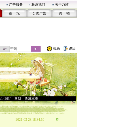
广告服务
联系我们
关于万维
论 坛
分类广告
购 物
帮助
退出
u/14263/
>
复制
>
收藏本页
2021-03-28 18:34:19