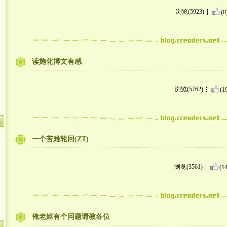
浏览(5923)
(8
读施化博文有感
浏览(5762)
(1
一个苦难轮回(ZT)
浏览(3561)
(14
俺老妪有个问题请教各位