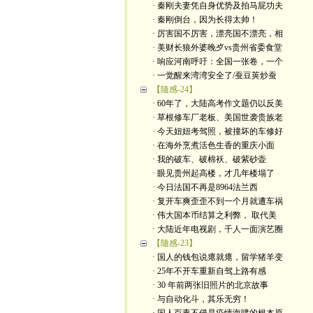
· 秦刚夫妻凭自身优势及拍马屁功夫
· 秦刚倒台，因为长得太帅！
· 厉害国不厉害，漂亮国不漂亮，相
· 美财长狼外婆晚歺vs贵州省委食堂
· 响应河南呼吁：全国一张卷，一个
· 一觉醒来湾湾安全了/蚕豆荚炒蚕
【隨感-24】
· 60年了，大陆高考作文题仍以反美
· 草根修车厂老板、美国世袭贵族老
· 今天妞妞考驾照，被撞坏的车修好
· 在海外烹煮活色生香的重庆小面
· 我的破车、破棉袄、破紫砂壶
· 眼见贵州起高楼，才几年楼塌了
· 今日法国不再是8964法兰西
· 复开车爽歪歪不到一个月就遭车祸
· 伟大国本币结算之利弊， 取代美
· 大陆近年电视剧，千人一面演艺圈
【隨感-23】
· 国人的钱包说瘪就瘪，留学猪羊变
· 25年不开车重新自驾上路有感
· 30 年前两张旧照片的北京故事
· 与自动化斗，其乐无穷！