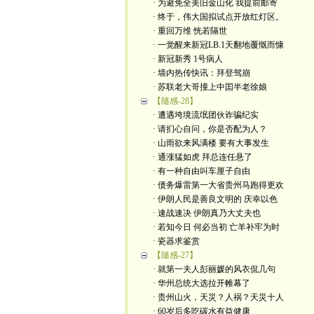
· 为避免全美旧金山化 我提前邮寄
· 终于，伟大国拟试点开放红灯区。
· 重回万维 恍若隔世
· 一觉醒来新冠LB.1天翻地覆慨而慷
· 新冠新秀 1号病人
· 墙内热传快讯：拜登驾崩
· 苏联老大哥撞上中囯半老徐娘
【隨感-28】
· 遭遇垮境流氓团伙诈骗纪实
· 请扪心自问，你是否配为人？
· 山雨欲来风满楼 要有大事发生
· 通涨猛如虎 拜总连任悬了
· 有一种自由叫车厘子自由
· 债务爆雷第一大省贵州马跑得更欢
· 伊朗人民是善良文明的 庆幸以色
· 速战速决 伊朗真乃大丈夫也
· 若知今日 何必当初 亡羊补牢为时
· 瓷器求鉴赏
【隨感-27】
· 就第一夫人彭丽媛的风衣侃几句
· 华州总统大选拉开帷幕了
· 贵州山火，天災？人祸？天災十人
· 60岁后多吃碳水有益健康