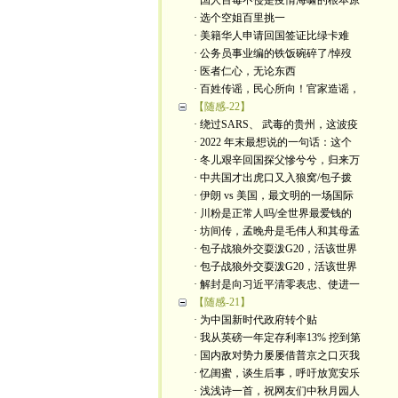
· 国人百毒不侵是疫情海啸的根本原
· 选个空姐百里挑一
· 美籍华人申请回国签证比绿卡难
· 公务员事业编的铁饭碗碎了/悼歿
· 医者仁心，无论东西
· 百姓传谣，民心所向！官家造谣，
【随感-22】
· 绕过SARS、 武毒的贵州，这波疫
· 2022 年末最想说的一句话：这个
· 冬儿艰辛回国探父慘兮兮，归来万
· 中共国才出虎口又入狼窝/包子拨
· 伊朗 vs 美国，最文明的一场国际
· 川粉是正常人吗/全世界最爱钱的
· 坊间传，孟晚舟是毛伟人和其母孟
· 包子战狼外交耍泼G20，活该世界
· 包子战狼外交耍泼G20，活该世界
· 解封是向习近平清零表忠、使进一
【随感-21】
· 为中国新时代政府转个贴
· 我从英磅一年定存利率13% 挖到第
· 国内敌对势力屡屡借普京之口灭我
· 忆闺蜜，谈生后事，呼吁放宽安乐
· 浅浅诗一首，祝网友们中秋月园人