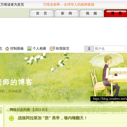
设万维读者为首页
万维读者网 -- 全球华人的精神家园
首 页
新 闻
视 频
博 客
志
控制面板
个人相册
给我留言
老师的博客
耕耘，不问收获
https://blog.creaders.net/
网络日志列表 【2021-03】
战狼阿拉斯加 ”胜” 美帝，墙内嗨翻天！