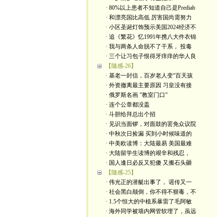
· 80%以上患者不知道自己是Prediab
· 和漂亮国比高低 厉害国尚需努力
· 小区圣诞灯饰预示美国2024经济不
· 追《繁花》忆1991年携八大件衣锦
· 我与两条人命脱不了干系， 投毒
· 三个让习包子恨得牙痒痒的华人良
【隨感-26】
· 基老一封信，百岁老人变“百天孩
· 外资撤离最主要原因 习皇没有接
· 俄罗斯名画 ”教室门口”
· 连个公章都没盖
· 斗胆给拜总出个招
· 见识当面锣，对面鼓的罢免众议院
· 中秋次日捡漏 买到小时候味道的
· 中美欧读博：大陆最易 美国最难
· 大陆留学生读博的艰辛和残忍，
· 国人逢日必反又犯傻 又搬石头砸
【隨感-25】
· 伟光正的潜艇出事了， 谣传又一
· 社会黑白颠倒，你不得不狠毒，不
· 1.5个恒大的中植系暴雷了毛阿敏
· 海外同学被墙内网管软埋了，虽远