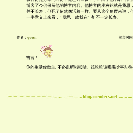
博客至今仍保留他的博客内容。他博客的座右铭就是我思
并不长寿，但死了依然像活着一样。要从这个角度来说，
一半意义上来看，” 我思，故我在“ 者 不一定长寿。
作者：
queen
留言时间：20
吉言!!!
你的生活你做主, 不必乱听啦啦咕。该吃吃该喝喝啥事别