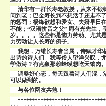
清华有一群长寿老教授，从来不锻
问到老；巴金寿长到不想活了还走不
的惩罚；楊绛欲想和爱女、夫婿早日
不能；“汉语拼音之父” 周有光先生，享
岁。。。。这些都是恼力劳动、尤其
力劳动让人长寿的例子。
我想，万维长寿者当属，诗赋才华
出诗的诗人们。我等俗人望洋兴叹，
学做诗？有点象那赖蛤蟆想吃天饿肉
调整好心态，每天跟着诗人们混，
可以做到的。
与各位网友共勉！
+++++++++++++++++++++++++++++++