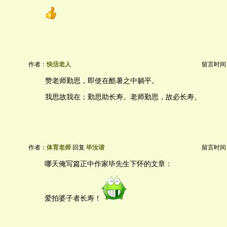
作者：
快活老人
留言时间：20
赞老师勤思，即使在酷暑之中躺平。
我思故我在；勤思助长寿。老师勤思，故必长寿。
作者：
体育老师
回复
毕汝谐
留言时间：20
哪天俺写篇正中作家毕先生下怀的文章：
爱拍婆子者长寿！