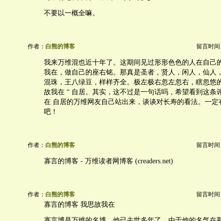
不要以一概全嘛。
作者：
白熊的博客
留言时间：20
我来万维混也近十年了。这期间见过形形色色的人在自己
我在，做自己的座右铭。那真是圣者，贤人，闲人，仙人
混珠，王八绿豆，样样齐全。极左极右忽左忽右，瞎忽悠的都
故我在 “ 自居。其实，这不过是一句话吗，希望看到这条
在 自居的万维网友自己站出来，谈谈对长寿的看法。一定
吧！
作者：
白熊的博客
留言时间：20
寡言的博客 - 万维读者网博客 (creaders.net)
作者：
白熊的博客
留言时间：20
寡言的博客 我思故我在
寡言博是万维的名博，他已去世多年了。由于他的名气在