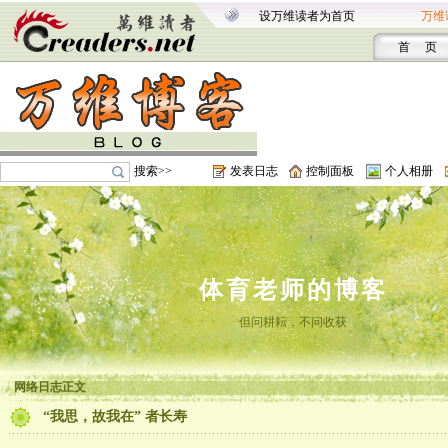
设万维读者为首页
万维
首 页
搜索>>
发表日志
控制面板
个人相册
体育老师的博客
但问耕耘，不问收获
网络日志正文
“我思，故我在” 者长寿