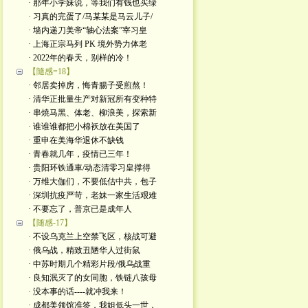
· 那年小学妹说，等我们有钱也买绿
· 习真的完蛋了/马某某是马云儿子/
· 墙内递刀美帝“轴心法案”宰习皇
· 上海正宗马列 PK 境外势力体老
· 2022年的春天，别样的冷！
【隨感=18】
· 邻居卖掉房，悔青腸子受煎熬！
· 清华正批量生产对新冠所有变种特
· 串燒马黑、体老、柳浪美，探索新
· 谁谁谁都把小棉袄放在美国了
· 重申在美海华退休不缺钱
· 青春就几年，疫情已三年！
· 贵阳环铁通車/动态清零习皇撑得
· 万维大伽们，不要低估中共，包子
· 深圳抗疫严苛，老妹一家生活艰难
· 不要忘了，普京已是成年人
【随感-17】
· 不设乌克兰上空禁飞区，核战可避
· 俄乌战，精致丑陋华人过街鼠
· 中苏时期几个精彩片段/俄乌战重
· 良知泯灭了的女同胞，铁链八孩母
· 没本事的话----就冲我来！
· 成都美领馆准签，我姐低头一世，