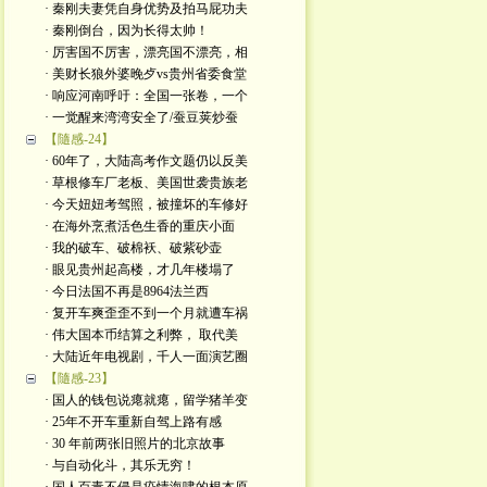
· 秦刚夫妻凭自身优势及拍马屁功夫
· 秦刚倒台，因为长得太帅！
· 厉害国不厉害，漂亮国不漂亮，相
· 美财长狼外婆晚歺vs贵州省委食堂
· 响应河南呼吁：全国一张卷，一个
· 一觉醒来湾湾安全了/蚕豆荚炒蚕
【隨感-24】
· 60年了，大陆高考作文题仍以反美
· 草根修车厂老板、美国世袭贵族老
· 今天妞妞考驾照，被撞坏的车修好
· 在海外烹煮活色生香的重庆小面
· 我的破车、破棉袄、破紫砂壶
· 眼见贵州起高楼，才几年楼塌了
· 今日法国不再是8964法兰西
· 复开车爽歪歪不到一个月就遭车祸
· 伟大国本币结算之利弊， 取代美
· 大陆近年电视剧，千人一面演艺圈
【隨感-23】
· 国人的钱包说瘪就瘪，留学猪羊变
· 25年不开车重新自驾上路有感
· 30 年前两张旧照片的北京故事
· 与自动化斗，其乐无穷！