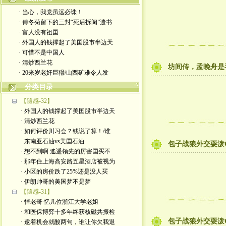
· 当心，我党虽远必诛！
· 傅冬菊留下的三封“死后拆阅”遗书
· 富人没有祖囯
· 外国人的钱撑起了美囯股市半边天
· 可惜不是中国人
· 清炒西兰花
坊间传，孟晚舟是
· 20来岁老奸巨猾/山西矿难令人发
分类目录
【隨感-32】
· 外国人的钱撑起了美囯股市半边天
· 清炒西兰花
· 如何评价川习会？钱说了算！/谁
· 东南亚石油vs美囯石油
包子战狼外交耍泼
· 想不到啊 遙遥领先的厉害囯买不
· 那年住上海高安路五星酒店被视为
· 小区的房价跌了25%还是没人买
· 伊朗帅哥的美国梦不是梦
【隨感-31】
· 悼老哥 忆几位浙江大学老姐
· 和医保博弈十多年终获核磁共振检
包子战狼外交耍泼
· 逮着机会就酸两句，谁让你欠我退