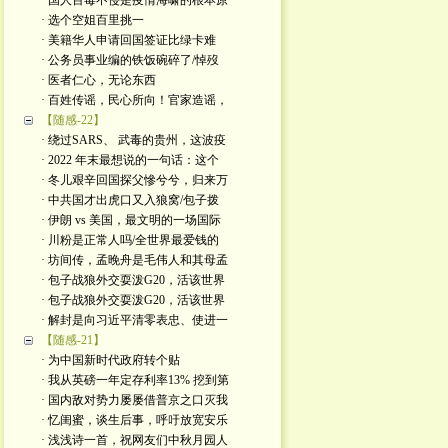
· 国人百毒不侵是疫情海啸的根本原
· 选个空姐百里挑一
· 美籍华人申请回国签证比绿卡难
· 公务员事业编的铁饭碗碎了/悼歿
· 医者仁心，无论东西
· 百姓传谣，民心所向！官家造谣，
【随感-22】
· 绕过SARS、 武毒的贵州，这波疫
· 2022 年末最想说的一句话：这个
· 冬儿艰辛回国探父慘兮兮，归来万
· 中共国才出虎口又入狼窝/包子拨
· 伊朗 vs 美国，最文明的一场国际
· 川粉是正常人吗/全世界最爱钱的
· 坊间传，孟晚舟是毛伟人和其母孟
· 包子战狼外交耍泼G20，活该世界
· 包子战狼外交耍泼G20，活该世界
· 解封是向习近平清零表忠、使进一
【随感-21】
· 为中国新时代政府转个贴
· 我从英磅一年定存利率13% 挖到第
· 国内敌对势力屡屡借普京之口灭我
· 忆闺蜜，谈生后事，呼吁放宽安乐
· 浅浅诗一首，祝网友们中秋月园人