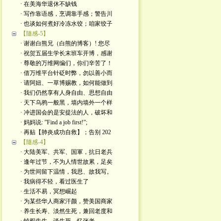
· 在美海华退休不缺钱
· 写作靠语感，烹调靠手感；警告川
· 也谈如何煮好冷冻水饺；咱家饺子
【隨感-5】
· 谢谢白熊兄（白熊的博客）! 您尽
· 祝贺五届生学长末班车开博，感谢
· 尊敬的万维网编们，你们辛苦了！
· 借万维平台针砭时弊，勿以善小而
· 请阿妞、一草博赐教，如何能做到
· 我们仍然享有人身自由、思想自由
· 天下乌鸦一般黑，墙内墙外一个样
· 冲进国会的是安提法的人，破坏和
· 妈妈说: ”Find a job first!”;
· 再贴【肺炎成功自救】；告别 202
【隨感-4】
· 大陆美军、共军、国軍，抗日老兵
· 逢年过节，不为人情世故累，足矣
· 为世间留下温情，我思、故我写。
· 我病得不轻，看过医生了
· 生活不易，冥想崛起
· 为某些华人商家汗颜，赞美国商家
· 养生长寿、淡然生死，兼回老度和