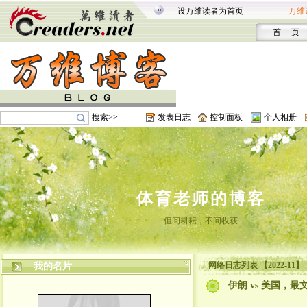
设万维读者为首页
万维
首 页
搜索>>
发表日志
控制面板
个人相册
体育老师的博客
但问耕耘，不问收获
网络日志列表 【2022-11】
我的名片
伊朗 vs 美国，