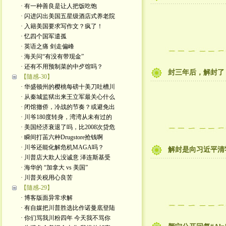
· 有一种善良是让人把饭吃饱
· 闪进闪出美国五星级酒店式养老院
· 入籍美国要求写作文？疯了！
· 忆四个国军遣孤
· 英语之痛 剑走偏峰
· 海关问“有没有带现金”
· 还有不用预制菜的中歺馆吗？
封三年后，解封了
【隨感-30】
· 华盛顿州的樱桃每磅十美刀吐槽川
· 从秦城监狱出来王立军最关心什么
· 闭馆撤侨，冷战的节奏？或避免出
· 川爷180度转身，湾湾从未有过的
· 美国经济衰退了吗，比2008次贷危
· 瞬间打苖六种Drugstore抢钱啊
· 川爷还能化解危机MAGA吗？
解封是向习近平清
· 川普店大欺人没诚意 泽连斯基受
· 海华的 “加拿大 vs 美国”
· 川普关税用心良苦
【隨感-29】
· 博客版面异常求解
· 有自媒把川普胜选比作诺曼底登陆
· 你们骂我川粉四年 今天我不骂你