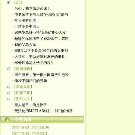
【ZT】
· 当心，我党虽远必诛！
· 傅冬菊留下的三封“死后拆阅”遗书
· 富人没有祖囯
· 可惜不是中国人
· 20来岁老奸巨猾/山西矿难令人发
· 杨绛的保姆照料了她20余年，弥留
· 我的父老乡亲
· 300万以下不算贪/80年代的女排都
· 人过80，要做好随时离开的准备，
· 30分钟捻清太子党的权斗
【情感秘语】
· 40年归来，第一批出国留学生已经
· 俺和下舖姐们的芳华
【衣食风彩】
【职场日记】
【海外人生】
· 黑人是爷，俺是孙子
· 无法使用MATLAB软件，我们的出路
存档目录
2026-06-02 - 2026-06-29
2026-05-05 - 2026-05-31