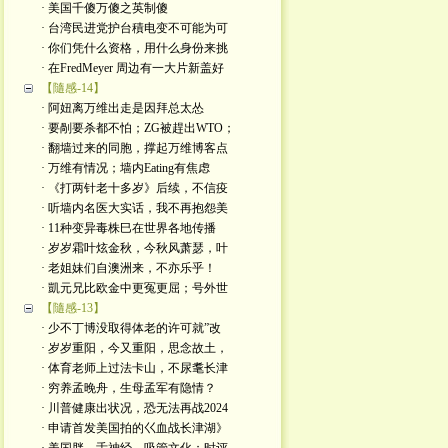
· 美国千傻万傻之英制傻
· 台湾民进党护台積电变不可能为可
· 你们凭什么资格，用什么身份来挑
· 在FredMeyer 周边有一大片新盖好
【隨感-14】
· 阿妞离万维出走是因拜总太怂
· 要剮要杀都不怕；ZG被趕出WTO；
· 翻墙过来的同胞，撑起万维博客点
· 万维有情况；墙内Eating有焦虑
· 《打两针老十多岁》后续，不信疫
· 听墙内名医大实话，我不再抱怨美
· 11种变异毒株巳在世界各地传播
· 岁岁霜叶炫金秋，今秋风萧瑟，叶
· 老姐妹们自澳洲来，不亦乐乎！
· 凱元兄比欧金中更冤更屈；号外世
【隨感-13】
· 少不丁博没取得体老的许可就”改
· 岁岁重阳，今又重阳，思念故土，
· 体育老师上过法卡山，不尿耄长津
· 穷养孟晚舟，生母孟军有隐情？
· 川普健康出状况，恐无法再战2024
· 申请首发美国拍的巜血战长津湖》