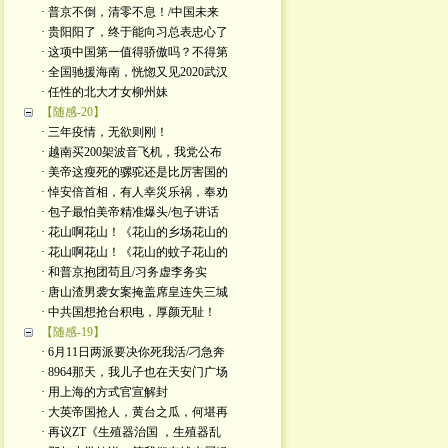
· 普京不倒，清零不息！/中国未来
· 贵阳阳了，终于能向习总表忠心了
· 这项中国第一值得骄傲吗？不得第
· 全国驰援海南，恍惚又见2020武汉
· 任性的北大才女柳州妹
【随感-20】
· 三年疫情，无欲则刚！
· 越南买200架波音飞机，我党公布
· 美帝这瘦死的骡驼还是比厉害国的
· 悼安倍首相，有人幸災乐祸，奉劝
· 包子最怕美帝精准爆头/包子讲话
· 花山啊花山！《花山的乡场花山的
· 花山啊花山！《花山的蚊子花山的
· 和普京抱团苟且/习务虚李务实
· 唐山渣男袭女案掩盖席皇连失三城
· 中共国想抢台积电，厚颜无耻！
【随感-19】
· 6月11日两派要决你死我活/刁急奔
· 8964那天，我儿子也在天安门广场
· 用上海的方式官宣解封
· 大英帝国抢人，黄台之瓜，何堪再
· 再议ZT《生殖器治国 ，生殖器乱