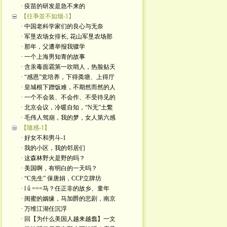
· 疫苗的研发是急不来的
【往亊並不如烟-1】
· 中国老科学家们的良心与无奈
· 军垦农场女排长, 花山军垦农场那
· 那年，父遭举报我辍学
· 一个上海男知青的故事
· 含汞毒面霜第一吹哨人，热脸贴天
· “感恩”党培养，下得粪塘、上得厅
· 皇城根下蹭饭难，不期然而然的人
· 一个不会装、不会作、不受待见的
· 北京会议，冷暖自知，“N无”土鱉
· 毛伟人驾崩，我的梦，女人第六感
【隨感-1】
· 好女不和男斗-1
· 我的小区，我的邻居们
· 这森林野火是​野的吗？
· 美国啊，有明白的一天吗？
· “C先生” 保唐娟，CCP立牌坊
· l ǘ ===马？任正非的故乡、童年
· 闺蜜的姻缘，马加爵的悲剧，南京
· 万维江湖任沉浮
· 回【为什么美国人越来越蠢】一文