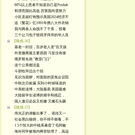
· 80%以上患者不知道自己是Prediab
· 和漂亮国比高低 厉害国尚需努力
· 小区圣诞灯饰预示美国2024经济不
· 追《繁花》忆1991年携八大件衣锦
· 我与两条人命脱不了干系， 投毒
· 三个让习包子恨得牙痒痒的华人良
【隨感-26】
· 基老一封信，百岁老人变“百天孩
· 外资撤离最主要原因 习皇没有接
· 俄罗斯名画 ”教室门口”
· 连个公章都没盖
· 斗胆给拜总出个招
· 见识当面锣，对面鼓的罢免众议院
· 中秋次日捡漏 买到小时候味道的
· 中美欧读博：大陆最易 美国最难
· 大陆留学生读博的艰辛和残忍，
· 国人逢日必反又犯傻 又搬石头砸
【隨感-25】
· 伟光正的潜艇出事了， 谣传又一
· 社会黑白颠倒，你不得不狠毒，不
· 1.5个恒大的中植系暴雷了毛阿敏
· 海外同学被墙内网管软埋了，虽远