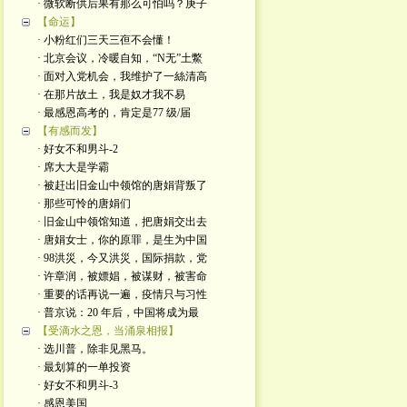
· 微软断供后果有那么可怕吗？庚子
【命运】
· 小粉红们三天三亱不会懂！
· 北京会议，冷暖自知，“N无”土鱉
· 面对入党机会，我维护了一絲清高
· 在那片故土，我是奴才我不易
· 最感恩高考的，肯定是77 级/届
【有感而发】
· 好女不和男斗-2
· 席大大是学霸
· 被赶出旧金山中领馆的唐娟背叛了
· 那些可怜的唐娟们
· 旧金山中领馆知道，把唐娟交出去
· 唐娟女士，你的原罪，是生为中国
· 98洪災，今又洪災，国际捐款，党
· 许章润，被嫖娼，被谋财，被害命
· 重要的话再说一遍，疫情只与习性
· 普京说：20 年后，中国将成为最
【受滴水之恩，当涌泉相报】
· 选川普，除非见黑马。
· 最划算的一单投资
· 好女不和男斗-3
· 感恩美国