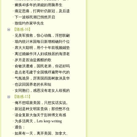
· 瘫痪40多年的弟媳妇用脑养生
· 痛定思痛，打两针仍新冠，及后遗
· 下一波移民潮已悄然开启
· 致纽约作家毕先生
【随感-16】
· 见美军搜救，惊心动魄，浮想联翩
· 墙内统计米国每日新增精确到个位
· 席大大聪明，用个十年前视频鋪垫
· 离过婚嫁作洋人妇或独居的海漂老
· 岁月是首油盐酱醋的歌
· 俞敏洪遭难，国民老弟，你还好吗
· 盘点老毛建于全国饿殍遍野年代的
· 气氛诡异，厉害国四面树敌泱及华
· 也议回国养老的长和短
· 女同胞们，感恩没有老女人歧视的
【隨感-15】
· 俺不想唱衰美国，只想实话实说。
· 新冠是种文明富贵病；那些憋不住
· 读金复新大伽关于彭帅博文有感
· 为多活两天，Lets keep writing
· 通告：
· 如果有一天，离开美国、加拿大、