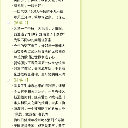
· 美囯胖，舌神经，吸管文化；时评
· 凱元兄，一路走好！
· 一口气吃了100人份预防小儿麻痹
· 每天五分钟，简单保健康。（保证
【隨感-12】
· 又逢一年中秋，天无情，人依旧。
· 我遭遇了“打两针辉瑞老了十多岁”
· 为双不同学的问题征荅案
· 今年的梨下来了，好邻居一家却人
· 我曾伶教过武汉病毒所的无赖和霸
· 拜总的眼泪让世界寒透了心
· 贺锦丽扶正当美国第一位女总统有
· 阿富罕撤军，美国成笑话，不必悲
· 见过抠得更滑稽、更可笑的白人吗
【随感-11】
· 掌握了毛泽东思想的塔利班，细思
· 今日有幸和蒋大公子、一草教授又
· 新冠很势利，嫌贫爱富？续马黑《
· 华人和洋人之间的婚姻，大多（俺
· 防腐剂，一个被忽略了的延长人类
· “我思，故我在” 者长寿
· 俺昨日健康年检100分/酒列长寿第
· 美国还是美国，成不是那王，败不