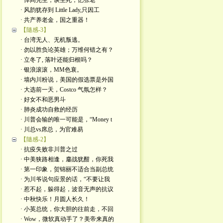
· 悼阎先生，谈生死，忆张老
· 风韵犹存到 Little Lady,只因工
· 共产养老金，国之重器！
【隨感-3】
· 台湾无人、无机叛逃。
· 勿以胜负论英雄；万维何错之有？
· 立冬了, 落叶还能归根吗？
· 银浪滚滚，MM色衰。
· 墙内川粉说，美国的假选票是外国
· 大选前一天，Costco 气氛怎样？
· 好女不和恶男斗
· 肺炎成功自救的经历
· 川普会输的唯一可能是，“Money t
· 川总vs席总，为官难易
【隨感-2】
· 抗疫失败非川普之过
· 中美狭路相逢，鏖战犹酣，你死我
· 第一印象，贺锦丽不适合当副总统
· 为川爷说句应景的话，“不要让我
· 惹不起，躲得起，波音无声的抗议
· 中秋快乐！月圆人长久！
· 小英总统，你大胆的往前走，不回
· Wow，微软真动手了？美帝来真的