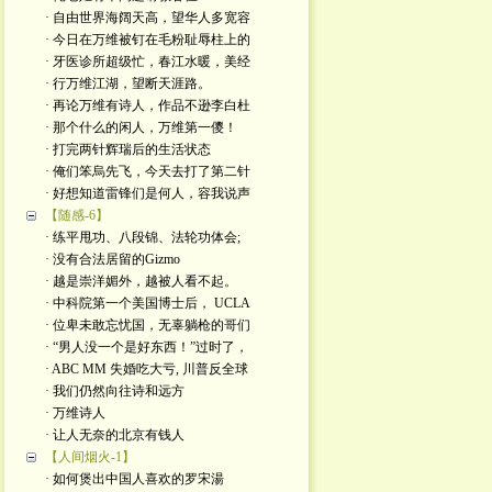
· 自由世界海阔天高，望华人多宽容
· 今日在万维被钉在毛粉耻辱柱上的
· 牙医诊所超级忙，春江水暖，美经
· 行万维江湖，望断天涯路。
· 再论万维有诗人，作品不逊李白杜
· 那个什么的闲人，万维第一儍！
· 打完两针辉瑞后的生活状态
· 俺们笨烏先飞，今天去打了第二针
· 好想知道雷锋们是何人，容我说声
【随感-6】
· 练平甩功、八段锦、法轮功体会;
· 没有合法居留的Gizmo
· 越是崇洋媚外，越被人看不起。
· 中科院第一个美国博士后， UCLA
· 位卑未敢忘忧国，无辜躺枪的哥们
· “男人没一个是好东西！”过时了，
· ABC MM 失婚吃大亏, 川普反全球
· 我们仍然向往诗和远方
· 万维诗人
· 让人无奈的北京有钱人
【人间烟火-1】
· 如何煲出中国人喜欢的罗宋湯