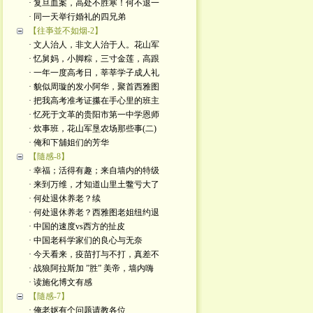
· 复旦血案，高处不胜寒！何不退一
· 同一天举行婚礼的四兄弟
【往亊並不如烟-2】
· 文人治人，非文人治于人。花山军
· 忆舅妈，小脚粽，三寸金莲，高跟
· 一年一度高考日，莘莘学子成人礼
· 貌似周璇的发小阿华，聚首西雅图
· 把我高考准考证攥在手心里的班主
· 忆死于文革的贵阳市第一中学恩师
· 炊事班，花山军垦农场那些事(二)
· 俺和下舖姐们的芳华
【隨感-8】
· 幸福；活得有趣；来自墙内的特级
· 来到万维，才知道山里土鳖亏大了
· 何处退休养老？续
· 何处退休养老？西雅图老姐纽约退
· 中国的速度vs西方的扯皮
· 中国老科学家们的良心与无奈
· 今天看来，疫苗打与不打，真差不
· 战狼阿拉斯加 ”胜” 美帝，墙内嗨
· 读施化博文有感
【隨感-7】
· 俺老妪有个问题请教各位