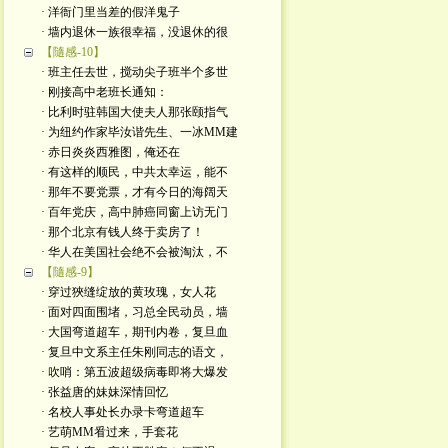
· 洋衙门里当差的假洋鬼子
· 墙内退休一族很幸福，没退休的很
【隨感-10】
· 班主任去世，搅动尖子班半个多世
· 刚接高中老班长通知：
· 比利时驻韩国大使夫人那张颐指气
· 为纽约作家毕汝谐先生、一冰MM建
· 赤日炎炎西雅图，俺还在
· 有这样的顺民，中共太幸运，能不
· 那年不要党票，才有今日的海阔天
· 百年党庆，高中肺癌同窗上访无门
· 那个北京有钱人终于卖房了！
· 华人在美国社会绝不会被淘汰，不
【隨感-9】
· 穿过狹缝绽放的黄玫瑰，女人花
· 面对四面围堵，习总全民动员，墙
· 大国弯道超车，期刊内卷，复旦血
· 复旦中文系主任朱刚同志的语文，
· 吹哨：第五波超级病毒即将大爆发
· 张益唐的妹妹深情回忆
· 名校人事处长办录卡弯道超车
· 艺萌MM㸔过来，手套花