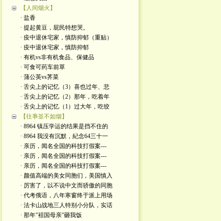
【人间烟火】
· 盐香
· 提起黄豆，屁民特想哭。
· 疫中退休宅家，慎防抑郁（重贴）
· 疫中退休宅家，慎防抑郁
· 有机vs非有机食品、保健品
· 可食可药车前草
· 蒲公英vs荠菜
· 舌尖上的记忆（3）喜也过年、悲
· 舌尖上的记忆（2）那年，吃着年
· 舌尖上的记忆（1）过大年，吃饺
【往亊並不如烟】
· 8964 镇压学运的结果是挡不住的
· 8964 我没有沉默，紀念64三十一
· 亲历，闻名全国的科技打假案---
· 亲历，闻名全国的科技打假案---
· 亲历，闻名全国的科技打假案---
· 颜值高端的美女同胞们，美国慎入
· 厉害了，以不说中文而骄傲的同胞
· 代考俄语，八年寒窗终于派上用场
· 法卡山战地三人特别小分队，实话
· 那年"袓国母亲"砸我饭