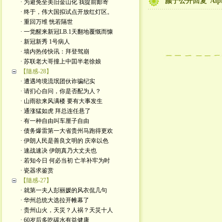
颜宁公开回复“Alp
· 为避免全美旧金山化 我提前邮寄
· 终于，伟大国拟试点开放红灯区。
· 重回万维 恍若隔世
· 一觉醒来新冠LB.1天翻地覆慨而慷
· 新冠新秀 1号病人
· 墙内热传快讯：拜登驾崩
· 苏联老大哥撞上中囯半老徐娘
【隨感-28】
· 遭遇垮境流氓团伙诈骗纪实
· 请扪心自问，你是否配为人？
· 山雨欲来风满楼 要有大事发生
· 通涨猛如虎 拜总连任悬了
· 有一种自由叫车厘子自由
· 债务爆雷第一大省贵州马跑得更欢
· 伊朗人民是善良文明的 庆幸以色
· 速战速决 伊朗真乃大丈夫也
· 若知今日 何必当初 亡羊补牢为时
· 瓷器求鉴赏
【隨感-27】
· 就第一夫人彭丽媛的风衣侃几句
· 华州总统大选拉开帷幕了
· 贵州山火，天災？人祸？天災十人
· 60岁后多吃碳水有益健康