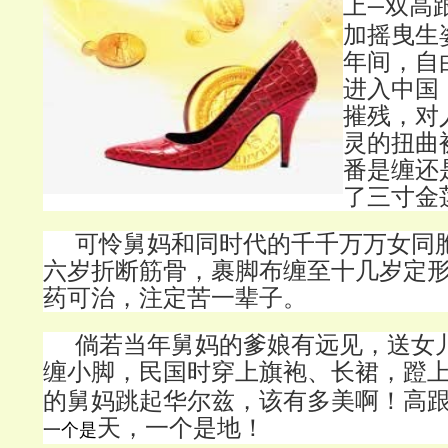
上
双高
一
加摇曳生
年间，自
进入中国
摧残，对
灵的扭曲
番是缠还
了三寸金
可怜舅妈和同时代的千千万万女同
六岁折断筋骨，裹脚布缠至十几岁定
药可治，注定苦一辈子。
倘若当年舅妈的爹娘有远见，送女
缠小脚，民国时穿上旗袍、长裙，蹬
的舅妈跳起华尔兹，该有多美啊！高
天，一个是地！
一个是