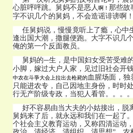
心脏呯呯跳。舅妈不是恶人
那些故
啊！
字不识几个的舅妈，不会造谣诽谤啊
任舅妈说，慢慢竟听上了瘾，心中
逢出国大潮，撒腿便跑。大字不识几
俺的第一个反面教员。
舅妈
的
生，是中国妇女受苦受难
一
小脚，嫁过大户人家，见过旧社会开
血腥场面，独
中农在斗爭大会上拉出去枪毙的
只能进农专，自己因地主身份，时时
行无产阶级专政，当犯人看管。。。
好不容易由当大夫的小姑接出，脱
舅妈来了后，就永远和我们在一起了
个社会主义教育运动，又称四清运动，
政治，清经济，清组织，清思想”。农