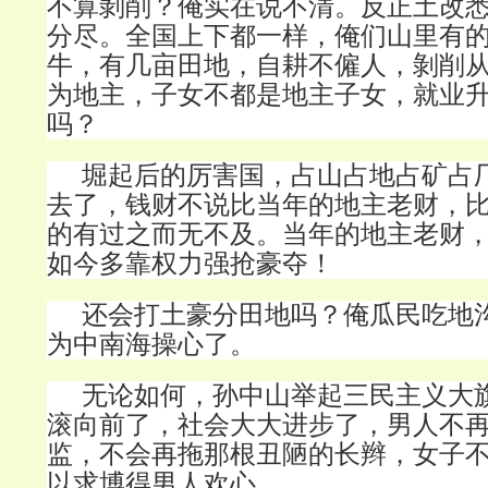
不算剝削？俺实在说不清。反正土改
分尽。全国上下都一样，俺们山里有
牛，有几亩田地，自耕不僱人，剝削
为地主，子女不都是地主子女，就业
吗？
堀起后的厉害国，占山占地占矿占
去了，钱财不说比当年的地主老财，
的有过之而无不及。
当年的地主老财
如今多靠权力强抢豪夺！
还会打土豪分田地吗？俺瓜民吃地
为中南海操心了。
无论如何，孙中山举起三民主义大
滚向前了，社会大大进步了，男人不
监，不会再拖那根丑陋的长辫，女子
以求博得男人欢心。。。。