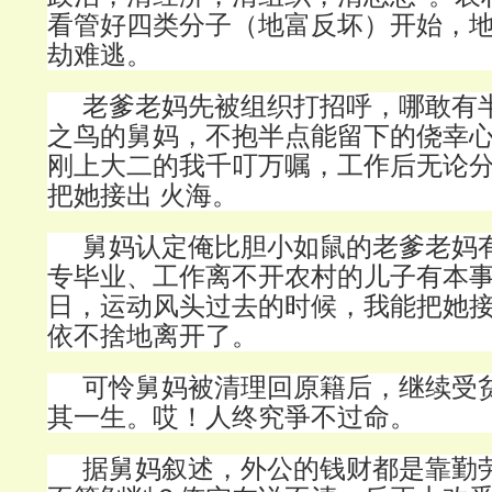
看管好四类分子（地富反坏）开始，
劫难逃。
老爹老妈先被组织打招呼，哪敢有
之鸟的舅妈，不抱半点能留下的侥幸
刚上大二的我千叮万嘱，工作后无论
把她接出 火海。
舅妈认定俺比胆小如鼠的老爹老妈
专毕业、工作离不开农村的儿子有本
日，运动风头过去的时候，我能把她
依不捨地离开了。
可怜舅妈被清理回原籍后，继续受
其一生。哎！人终究爭不过命。
据舅妈叙述，外公的钱财都是靠勤