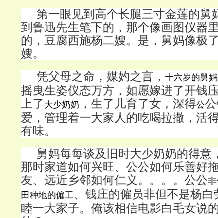
第一眼见到高个长腿三寸金莲的舅
到鲁迅先生笔下的，那个像画图仪器
的，豆腐西施杨二嫂。是，舅妈像极
嫂。
凭父母之命，媒妁之言，
十六岁的舅妈
摇曳生姿仪态万方，如愿嫁进了开钱
上了
，生了儿育了女，深得
公
大少奶奶
公
爱，管理着一大家人的吃喝拉撒，活
有味。
舅妈每每谈及旧时大少奶奶的得意
那时家道如何兴旺、公公如何乐善好
友、远近乡邻如何仁义。。。。公公
非
、钱庄的僱员非但不是杨白
田种地的僱工
睦一大家子。俺该相信电影白毛女说