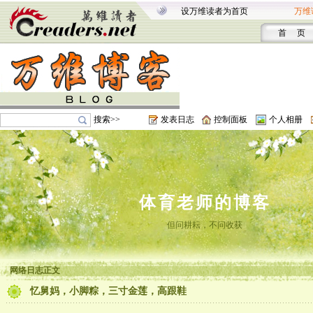
设万维读者为首页
万维
首 页
搜索>>
发表日志
控制面板
个人相册
体育老师的博客
但问耕耘，不问收获
网络日志正文
忆舅妈，小脚粽，三寸金莲，高跟鞋