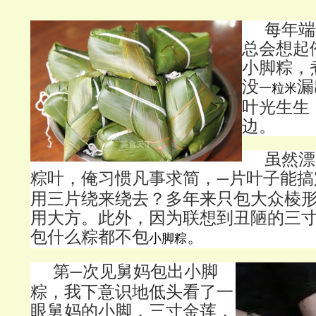
每年端
总会想起
小脚粽，
没
漏
一粒米
叶光生生
边。
虽然漂
粽叶，俺习惯凡事求简，
片叶子能搞
一
用三片绕来绕去？多年来只包大众棱
用大方。此外，因为联想到丑陋的三
包什么粽都不包
。
小脚粽
第
次见舅妈包出小脚
一
粽，我下意识地低头看了一
眼舅妈的小脚，三寸金莲，