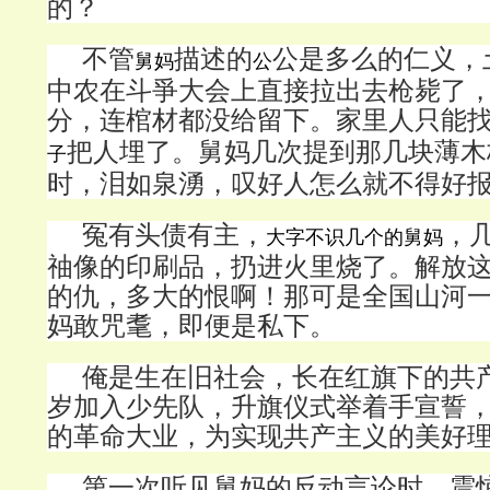
的？
不管
描述的
公是多么的仁义，
舅妈
公
中农在斗爭大会上直接拉出去枪毙了
分，连棺材都没给留下。家里人只能
把人埋了。舅妈几次提到那几块薄木
子
时，泪如泉湧，叹好人怎么就不得好
冤有头债有主，
，
大字不识几个的舅妈
䄂像的印刷品，扔进火里烧了。解放
的仇，多大的恨啊！那可是全国山河
妈敢咒耄，即便是私下。
俺是生在旧社会，长在红旗下的共
岁加入少先队，升旗仪式举着手宣誓
的革命大业，为实现共产主义的美好
第一次听见舅妈的反动言论时，震