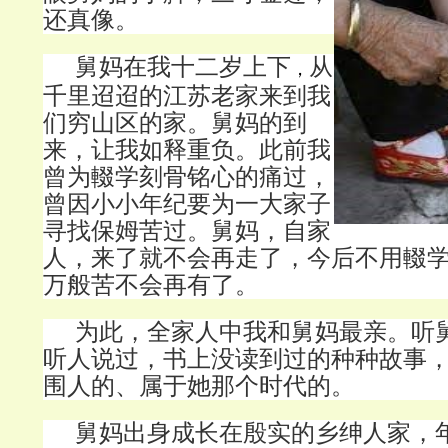
还真像。
舅妈在我十二岁上下
从
，
千里迢迢的江苏老家来到我
们穷山区的家。舅妈的到
来，让我如释重负。此前我
曾为輟学刻骨铭心的痛过，
曾因小小年纪要为一大家子
寻找保姆苦过。舅妈，自家
人，来了就不会再走了，今后不用輟
万般苦不会再有了。
为此，全家人中我和舅妈最亲。听
听人说过，书上没读到过的种种故事
围人的、属于她那个时代的。
舅妈
出身成长在殷实的乡绅人家，