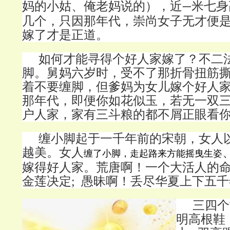
妈的小姑、俺老妈说的），近
米七身
一
几个，只因那年代，崇尚女子无才便
嫁了才是正道。
如何才能寻得个好人家嫁了？不二
脚。舅妈六岁时，受不了那折骨扭筋
着不要缠脚，但爹妈为女儿嫁个好人
那年代，即便你如花似玉，若无一双
户人家，家有三斗粮的都不屑正眼看
缠小脚起于一千年前的宋朝，女人
越美。女人
缠了小脚
，
走起路来方能摇曳生姿
嫁得好人家。荒唐啊！一个大活人的
金莲决定; 愚昧啊！丢尽华夏上下五
三四个
明高根鞋