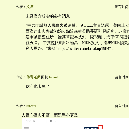
作者：
文庙
留言时间：20
未经官方核实的参考消息：
“中共間諜無人機縱火被逮捕。 9日xxx官員透露，美國土
西海岸山火多數初始火點沿森林公路蔓延引起調查。57歲移
建軍被搜查住所，從其筆記本找到一段視頻，汽車GPS記
往火區。 中共超限戰ROI極高，$10K投入可造成$10B損
私人恩怨。”来源”https://twitter.com/breakup1984” 。
作者：
体育老师
回复
liucarl
留言时间：20
这心也太黑了！
作者：
liucarl
留言时间：20
人野心野火不野，面黑手心更黑