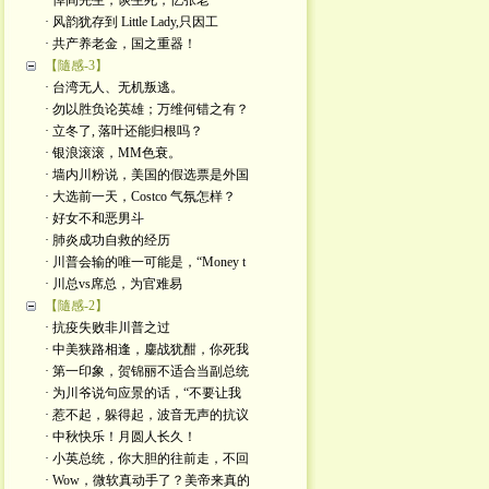
· 悼阎先生，谈生死，忆张老
· 风韵犹存到 Little Lady,只因工
· 共产养老金，国之重器！
【隨感-3】
· 台湾无人、无机叛逃。
· 勿以胜负论英雄；万维何错之有？
· 立冬了, 落叶还能归根吗？
· 银浪滚滚，MM色衰。
· 墙内川粉说，美国的假选票是外国
· 大选前一天，Costco 气氛怎样？
· 好女不和恶男斗
· 肺炎成功自救的经历
· 川普会输的唯一可能是，“Money t
· 川总vs席总，为官难易
【隨感-2】
· 抗疫失败非川普之过
· 中美狭路相逢，鏖战犹酣，你死我
· 第一印象，贺锦丽不适合当副总统
· 为川爷说句应景的话，“不要让我
· 惹不起，躲得起，波音无声的抗议
· 中秋快乐！月圆人长久！
· 小英总统，你大胆的往前走，不回
· Wow，微软真动手了？美帝来真的