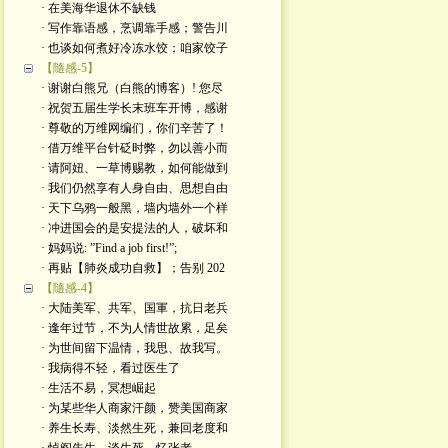
· 在美海华退休不缺钱
· 写作靠语感，烹调靠手感；警告川
· 也谈如何煮好冷冻水饺；咱家饺子
【隨感-5】
· 谢谢白熊兄（白熊的博客）! 您尽
· 祝贺五届生学长末班车开博，感谢
· 尊敬的万维网编们，你们辛苦了！
· 借万维平台针砭时弊，勿以善小而
· 请阿妞、一草博赐教，如何能做到
· 我们仍然享有人身自由、思想自由
· 天下乌鸦一般黑，墙内墙外一个样
· 冲进国会的是安提法的人，破坏和
· 妈妈说: ”Find a job first!”;
· 再贴【肺炎成功自救】；告别 202
【隨感-4】
· 大陆美军、共军、国軍，抗日老兵
· 逢年过节，不为人情世故累，足矣
· 为世间留下温情，我思、故我写。
· 我病得不轻，看过医生了
· 生活不易，冥想崛起
· 为某些华人商家汗颜，赞美国商家
· 养生长寿、淡然生死，兼回老度和