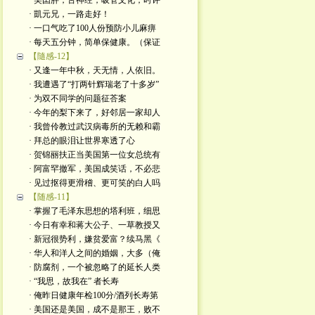
· 美囯胖，舌神经，吸管文化；时评
· 凱元兄，一路走好！
· 一口气吃了100人份预防小儿麻痹
· 每天五分钟，简单保健康。（保证
【隨感-12】
· 又逢一年中秋，天无情，人依旧。
· 我遭遇了“打两针辉瑞老了十多岁”
· 为双不同学的问题征荅案
· 今年的梨下来了，好邻居一家却人
· 我曾伶教过武汉病毒所的无赖和霸
· 拜总的眼泪让世界寒透了心
· 贺锦丽扶正当美国第一位女总统有
· 阿富罕撤军，美国成笑话，不必悲
· 见过抠得更滑稽、更可笑的白人吗
【随感-11】
· 掌握了毛泽东思想的塔利班，细思
· 今日有幸和蒋大公子、一草教授又
· 新冠很势利，嫌贫爱富？续马黑《
· 华人和洋人之间的婚姻，大多（俺
· 防腐剂，一个被忽略了的延长人类
· “我思，故我在” 者长寿
· 俺昨日健康年检100分/酒列长寿第
· 美国还是美国，成不是那王，败不