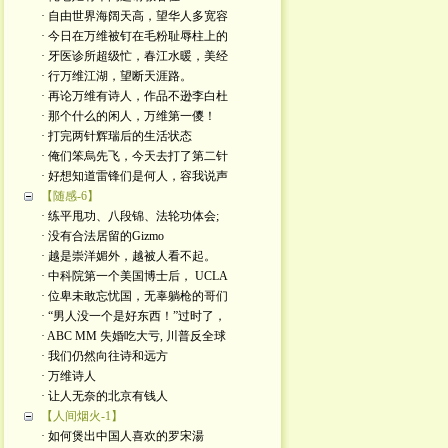
· 自由世界海阔天高，望华人多宽容
· 今日在万维被钉在毛粉耻辱柱上的
· 牙医诊所超级忙，春江水暖，美经
· 行万维江湖，望断天涯路。
· 再论万维有诗人，作品不逊李白杜
· 那个什么的闲人，万维第一儍！
· 打完两针辉瑞后的生活状态
· 俺们笨烏先飞，今天去打了第二针
· 好想知道雷锋们是何人，容我说声
【随感-6】
· 练平甩功、八段锦、法轮功体会;
· 没有合法居留的Gizmo
· 越是崇洋媚外，越被人看不起。
· 中科院第一个美国博士后， UCLA
· 位卑未敢忘忧国，无辜躺枪的哥们
· “男人没一个是好东西！”过时了，
· ABC MM 失婚吃大亏, 川普反全球
· 我们仍然向往诗和远方
· 万维诗人
· 让人无奈的北京有钱人
【人间烟火-1】
· 如何煲出中国人喜欢的罗宋湯