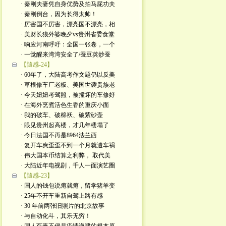
· 秦刚夫妻凭自身优势及拍马屁功夫
· 秦刚倒台，因为长得太帅！
· 厉害国不厉害，漂亮国不漂亮，相
· 美财长狼外婆晚歺vs贵州省委食堂
· 响应河南呼吁：全国一张卷，一个
· 一觉醒来湾湾安全了/蚕豆荚炒蚕
【隨感-24】
· 60年了，大陆高考作文题仍以反美
· 草根修车厂老板、美国世袭贵族老
· 今天妞妞考驾照，被撞坏的车修好
· 在海外烹煮活色生香的重庆小面
· 我的破车、破棉袄、破紫砂壶
· 眼见贵州起高楼，才几年楼塌了
· 今日法国不再是8964法兰西
· 复开车爽歪歪不到一个月就遭车祸
· 伟大国本币结算之利弊， 取代美
· 大陆近年电视剧，千人一面演艺圈
【隨感-23】
· 国人的钱包说瘪就瘪，留学猪羊变
· 25年不开车重新自驾上路有感
· 30 年前两张旧照片的北京故事
· 与自动化斗，其乐无穷！