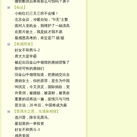
· 微软断供后果有那么可怕吗？庚子
【命运】
· 小粉红们三天三亱不会懂！
· 北京会议，冷暖自知，“N无”土鱉
· 面对入党机会，我维护了一絲清高
· 在那片故土，我是奴才我不易
· 最感恩高考的，肯定是77 级/届
【有感而发】
· 好女不和男斗-2
· 席大大是学霸
· 被赶出旧金山中领馆的唐娟背叛了
· 那些可怜的唐娟们
· 旧金山中领馆知道，把唐娟交出去
· 唐娟女士，你的原罪，是生为中国
· 98洪災，今又洪災，国际捐款，党
· 许章润，被嫖娼，被谋财，被害命
· 重要的话再说一遍，疫情只与习性
· 普京说：20 年后，中国将成为最
【受滴水之恩，当涌泉相报】
· 选川普，除非见黑马。
· 最划算的一单投资
· 好女不和男斗-3
· 感恩美国