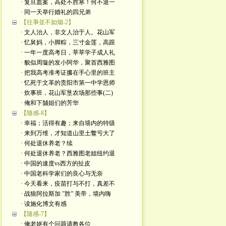
· 复旦血案，高处不胜寒！何不退一
· 同一天举行婚礼的四兄弟
【往亊並不如烟-2】
· 文人治人，非文人治于人。花山军
· 忆舅妈，小脚粽，三寸金莲，高跟
· 一年一度高考日，莘莘学子成人礼
· 貌似周璇的发小阿华，聚首西雅图
· 把我高考准考证攥在手心里的班主
· 忆死于文革的贵阳市第一中学恩师
· 炊事班，花山军垦农场那些事(二)
· 俺和下舖姐们的芳华
【隨感-8】
· 幸福；活得有趣；来自墙内的特级
· 来到万维，才知道山里土鳖亏大了
· 何处退休养老？续
· 何处退休养老？西雅图老姐纽约退
· 中国的速度vs西方的扯皮
· 中国老科学家们的良心与无奈
· 今天看来，疫苗打与不打，真差不
· 战狼阿拉斯加 ”胜” 美帝，墙内嗨
· 读施化博文有感
【隨感-7】
· 俺老妪有个问题请教各位