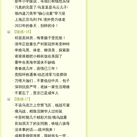
· 那年小学妹说，等我们有钱也买绿
· 习真的完蛋了/马某某是马云儿子/
· 墙内递刀美帝“轴心法案”宰习皇
· 上海正宗马列 PK 境外势力体老
· 2022年的春天，别样的冷！
【隨感=18】
· 邻居卖掉房，悔青腸子受煎熬！
· 清华正批量生产对新冠所有变种特
· 串燒马黑、体老、柳浪美，探索新
· 谁谁谁都把小棉袄放在美国了
· 重申在美海华退休不缺钱
· 青春就几年，疫情已三年！
· 贵阳环铁通車/动态清零习皇撑得
· 万维大伽们，不要低估中共，包子
· 深圳抗疫严苛，老妹一家生活艰难
· 不要忘了，普京已是成年人
【随感-17】
· 不设乌克兰上空禁飞区，核战可避
· 俄乌战，精致丑陋华人过街鼠
· 中苏时期几个精彩片段/俄乌战重
· 良知泯灭了的女同胞，铁链八孩母
· 没本事的话----就冲我来！
· 成都美领馆准签，我姐低头一世，