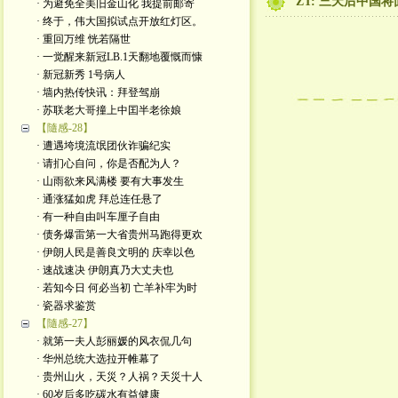
ZT: 三天后中国
· 为避免全美旧金山化 我提前邮寄
· 终于，伟大国拟试点开放红灯区。
· 重回万维 恍若隔世
· 一觉醒来新冠LB.1天翻地覆慨而慷
· 新冠新秀 1号病人
· 墙内热传快讯：拜登驾崩
· 苏联老大哥撞上中囯半老徐娘
【隨感-28】
· 遭遇垮境流氓团伙诈骗纪实
· 请扪心自问，你是否配为人？
· 山雨欲来风满楼 要有大事发生
· 通涨猛如虎 拜总连任悬了
· 有一种自由叫车厘子自由
· 债务爆雷第一大省贵州马跑得更欢
· 伊朗人民是善良文明的 庆幸以色
· 速战速决 伊朗真乃大丈夫也
· 若知今日 何必当初 亡羊补牢为时
· 瓷器求鉴赏
【隨感-27】
· 就第一夫人彭丽媛的风衣侃几句
· 华州总统大选拉开帷幕了
· 贵州山火，天災？人祸？天災十人
· 60岁后多吃碳水有益健康