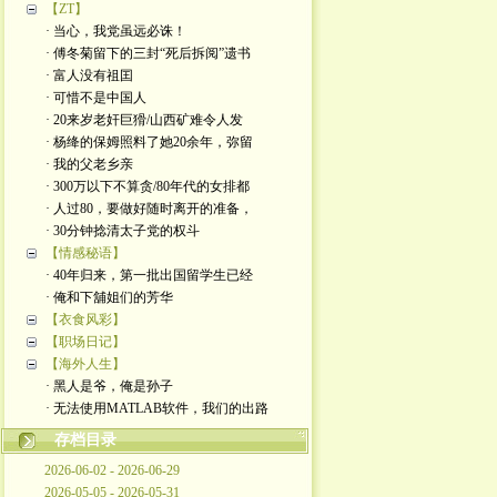
【ZT】
· 当心，我党虽远必诛！
· 傅冬菊留下的三封“死后拆阅”遗书
· 富人没有祖囯
· 可惜不是中国人
· 20来岁老奸巨猾/山西矿难令人发
· 杨绛的保姆照料了她20余年，弥留
· 我的父老乡亲
· 300万以下不算贪/80年代的女排都
· 人过80，要做好随时离开的准备，
· 30分钟捻清太子党的权斗
【情感秘语】
· 40年归来，第一批出国留学生已经
· 俺和下舖姐们的芳华
【衣食风彩】
【职场日记】
【海外人生】
· 黑人是爷，俺是孙子
· 无法使用MATLAB软件，我们的出路
存档目录
2026-06-02 - 2026-06-29
2026-05-05 - 2026-05-31