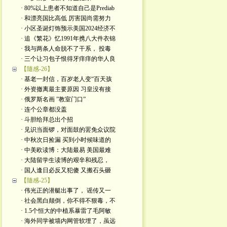
· 80%以上患者不知道自己是Prediab
· 和漂亮国比高低 厉害国尚需努力
· 小区圣诞灯饰预示美国2024经济不
· 追《繁花》忆1991年携八大件衣锦
· 我与两条人命脱不了干系， 投毒
· 三个让习包子恨得牙痒痒的华人良
【隨感-26】
· 基老一封信，百岁老人变“百天孩
· 外资撤离最主要原因 习皇没有接
· 俄罗斯名画 ”教室门口”
· 连个公章都没盖
· 斗胆给拜总出个招
· 见识当面锣，对面鼓的罢免众议院
· 中秋次日捡漏 买到小时候味道的
· 中美欧读博：大陆最易 美国最难
· 大陆留学生读博的艰辛和残忍，
· 国人逢日必反又犯傻 又搬石头砸
【隨感-25】
· 伟光正的潜艇出事了， 谣传又一
· 社会黑白颠倒，你不得不狠毒，不
· 1.5个恒大的中植系暴雷了毛阿敏
· 海外同学被墙内网管软埋了，虽远