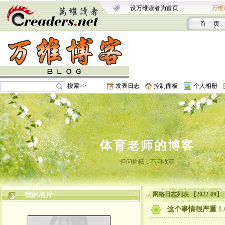
设万维读者为首页
万维
首 页
搜索>>
发表日志
控制面板
个人相册
体育老师的博客
但问耕耘，不问收获
网络日志列表 【2022-09】
我的名片
这个事情很严重！