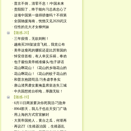
· 普京不倒，清零不息！/中国未来
· 贵阳阳了，终于能向习总表忠心了
· 这项中国第一值得骄傲吗？不得第
· 全国驰援海南，恍惚又见2020武汉
· 任性的北大才女柳州妹
【随感-20】
· 三年疫情，无欲则刚！
· 越南买200架波音飞机，我党公布
· 美帝这瘦死的骡驼还是比厉害国的
· 悼安倍首相，有人幸災乐祸，奉劝
· 包子最怕美帝精准爆头/包子讲话
· 花山啊花山！《花山的乡场花山的
· 花山啊花山！《花山的蚊子花山的
· 和普京抱团苟且/习务虚李务实
· 唐山渣男袭女案掩盖席皇连失三城
· 中共国想抢台积电，厚颜无耻！
【随感-19】
· 6月11日两派要决你死我活/刁急奔
· 8964那天，我儿子也在天安门广场
· 用上海的方式官宣解封
· 大英帝国抢人，黄台之瓜，何堪再
· 再议ZT《生殖器治国 ，生殖器乱