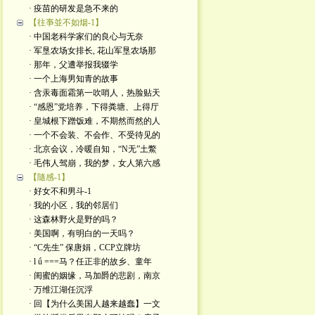
· 疫苗的研发是急不来的
【往亊並不如烟-1】
· 中国老科学家们的良心与无奈
· 军垦农场女排长, 花山军垦农场那
· 那年，父遭举报我辍学
· 一个上海男知青的故事
· 含汞毒面霜第一吹哨人，热脸贴天
· “感恩”党培养，下得粪塘、上得厅
· 皇城根下蹭饭难，不期然而然的人
· 一个不会装、不会作、不受待见的
· 北京会议，冷暖自知，“N无”土鱉
· 毛伟人驾崩，我的梦，女人第六感
【隨感-1】
· 好女不和男斗-1
· 我的小区，我的邻居们
· 这森林野火是​野的吗？
· 美国啊，有明白的一天吗？
· “C先生” 保唐娟，CCP立牌坊
· l ǘ ===马？任正非的故乡、童年
· 闺蜜的姻缘，马加爵的悲剧，南京
· 万维江湖任沉浮
· 回【为什么美国人越来越蠢】一文