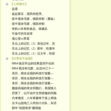
【人间烟火】
· 盐香
· 提起黄豆，屁民特想哭。
· 疫中退休宅家，慎防抑郁（重贴）
· 疫中退休宅家，慎防抑郁
· 有机vs非有机食品、保健品
· 可食可药车前草
· 蒲公英vs荠菜
· 舌尖上的记忆（3）喜也过年、悲
· 舌尖上的记忆（2）那年，吃着年
· 舌尖上的记忆（1）过大年，吃饺
【往亊並不如烟】
· 8964 镇压学运的结果是挡不住的
· 8964 我没有沉默，紀念64三十一
· 亲历，闻名全国的科技打假案---
· 亲历，闻名全国的科技打假案---
· 亲历，闻名全国的科技打假案---
· 颜值高端的美女同胞们，美国慎入
· 厉害了，以不说中文而骄傲的同胞
· 代考俄语，八年寒窗终于派上用场
· 法卡山战地三人特别小分队，实话
· 那年"袓国母亲"砸我饭