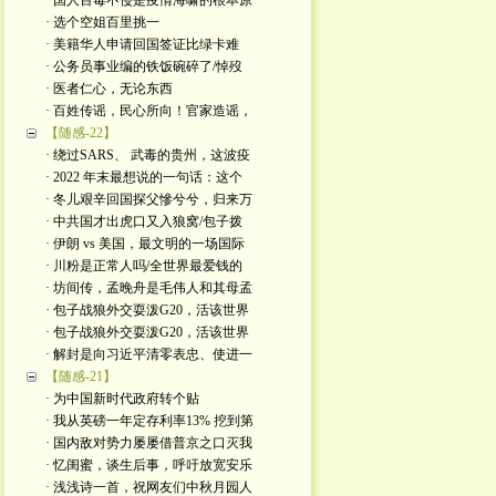
· 国人百毒不侵是疫情海啸的根本原
· 选个空姐百里挑一
· 美籍华人申请回国签证比绿卡难
· 公务员事业编的铁饭碗碎了/悼歿
· 医者仁心，无论东西
· 百姓传谣，民心所向！官家造谣，
【随感-22】
· 绕过SARS、 武毒的贵州，这波疫
· 2022 年末最想说的一句话：这个
· 冬儿艰辛回国探父慘兮兮，归来万
· 中共国才出虎口又入狼窝/包子拨
· 伊朗 vs 美国，最文明的一场国际
· 川粉是正常人吗/全世界最爱钱的
· 坊间传，孟晚舟是毛伟人和其母孟
· 包子战狼外交耍泼G20，活该世界
· 包子战狼外交耍泼G20，活该世界
· 解封是向习近平清零表忠、使进一
【随感-21】
· 为中国新时代政府转个贴
· 我从英磅一年定存利率13% 挖到第
· 国内敌对势力屡屡借普京之口灭我
· 忆闺蜜，谈生后事，呼吁放宽安乐
· 浅浅诗一首，祝网友们中秋月园人