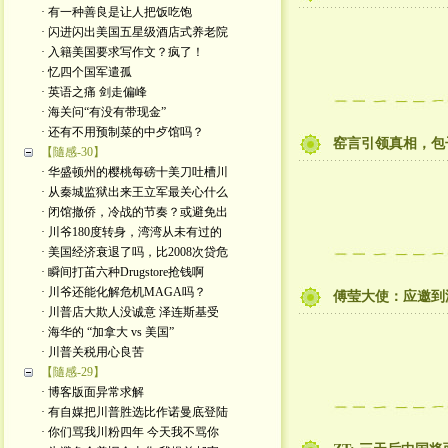
· 有一种善良是让人把饭吃饱
· 闪进闪出美国五星级酒店式养老院
· 入籍美国要求写作文？疯了！
· 忆四个国军遣孤
· 英语之痛 剑走偏峰
· 海关问“有没有带现金”
· 还有不用预制菜的中歺馆吗？
窑言引领真相，包
【隨感-30】
· 华盛顿州的樱桃每磅十美刀吐槽川
· 从秦城监狱出来王立军最关心什么
· 闭馆撤侨，冷战的节奏？或避免出
· 川爷180度转身，湾湾从未有过的
· 美国经济衰退了吗，比2008次贷危
· 瞬间打苖六种Drugstore抢钱啊
· 川爷还能化解危机MAGA吗？
傅莹大使：应邀到
· 川普店大欺人没诚意 泽连斯基受
· 海华的 “加拿大 vs 美国”
· 川普关税用心良苦
【隨感-29】
· 博客版面异常求解
· 有自媒把川普胜选比作诺曼底登陆
· 你们骂我川粉四年 今天我不骂你