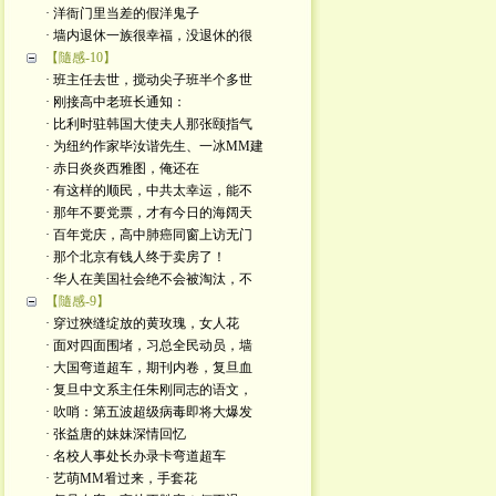
· 洋衙门里当差的假洋鬼子
· 墙内退休一族很幸福，没退休的很
【隨感-10】
· 班主任去世，搅动尖子班半个多世
· 刚接高中老班长通知：
· 比利时驻韩国大使夫人那张颐指气
· 为纽约作家毕汝谐先生、一冰MM建
· 赤日炎炎西雅图，俺还在
· 有这样的顺民，中共太幸运，能不
· 那年不要党票，才有今日的海阔天
· 百年党庆，高中肺癌同窗上访无门
· 那个北京有钱人终于卖房了！
· 华人在美国社会绝不会被淘汰，不
【隨感-9】
· 穿过狹缝绽放的黄玫瑰，女人花
· 面对四面围堵，习总全民动员，墙
· 大国弯道超车，期刊内卷，复旦血
· 复旦中文系主任朱刚同志的语文，
· 吹哨：第五波超级病毒即将大爆发
· 张益唐的妹妹深情回忆
· 名校人事处长办录卡弯道超车
· 艺萌MM㸔过来，手套花