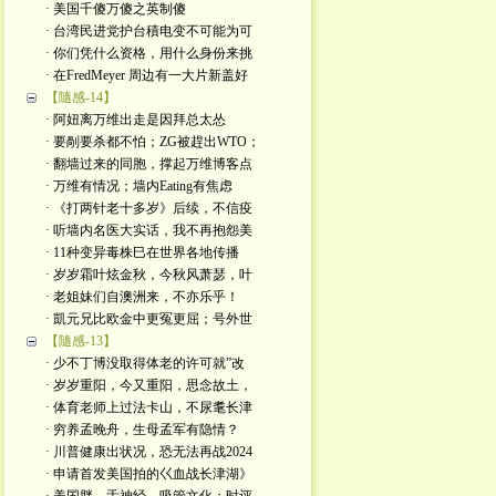
· 美国千傻万傻之英制傻
· 台湾民进党护台積电变不可能为可
· 你们凭什么资格，用什么身份来挑
· 在FredMeyer 周边有一大片新盖好
【隨感-14】
· 阿妞离万维出走是因拜总太怂
· 要剮要杀都不怕；ZG被趕出WTO；
· 翻墙过来的同胞，撑起万维博客点
· 万维有情况；墙内Eating有焦虑
· 《打两针老十多岁》后续，不信疫
· 听墙内名医大实话，我不再抱怨美
· 11种变异毒株巳在世界各地传播
· 岁岁霜叶炫金秋，今秋风萧瑟，叶
· 老姐妹们自澳洲来，不亦乐乎！
· 凱元兄比欧金中更冤更屈；号外世
【隨感-13】
· 少不丁博没取得体老的许可就”改
· 岁岁重阳，今又重阳，思念故土，
· 体育老师上过法卡山，不尿耄长津
· 穷养孟晚舟，生母孟军有隐情？
· 川普健康出状况，恐无法再战2024
· 申请首发美国拍的巜血战长津湖》