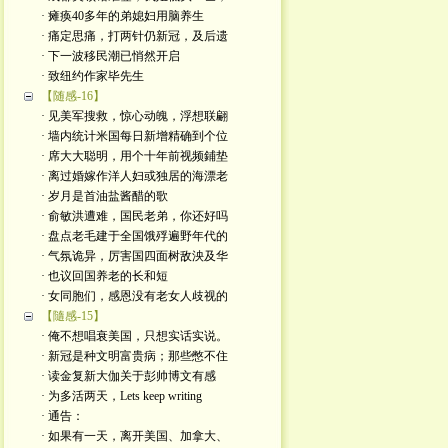
· 瘫痪40多年的弟媳妇用脑养生
· 痛定思痛，打两针仍新冠，及后遗
· 下一波移民潮已悄然开启
· 致纽约作家毕先生
【随感-16】
· 见美军搜救，惊心动魄，浮想联翩
· 墙内统计米国每日新增精确到个位
· 席大大聪明，用个十年前视频鋪垫
· 离过婚嫁作洋人妇或独居的海漂老
· 岁月是首油盐酱醋的歌
· 俞敏洪遭难，国民老弟，你还好吗
· 盘点老毛建于全国饿殍遍野年代的
· 气氛诡异，厉害国四面树敌泱及华
· 也议回国养老的长和短
· 女同胞们，感恩没有老女人歧视的
【隨感-15】
· 俺不想唱衰美国，只想实话实说。
· 新冠是种文明富贵病；那些憋不住
· 读金复新大伽关于彭帅博文有感
· 为多活两天，Lets keep writing
· 通告：
· 如果有一天，离开美国、加拿大、