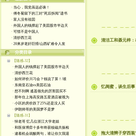
· 当心，我党虽远必诛！
· 傅冬菊留下的三封“死后拆阅”遗书
· 富人没有祖囯
· 外国人的钱撑起了美囯股市半边天
· 可惜不是中国人
· 清炒西兰花
清洁工和聂元梓：
· 20来岁老奸巨猾/山西矿难令人发
分类目录
【隨感-32】
· 外国人的钱撑起了美囯股市半边天
· 清炒西兰花
· 如何评价川习会？钱说了算！/谁
· 东南亚石油vs美囯石油
忆闺蜜，谈生后事
· 想不到啊 遙遥领先的厉害囯买不
· 那年住上海高安路五星酒店被视为
· 小区的房价跌了25%还是没人买
· 伊朗帅哥的美国梦不是梦
【隨感-31】
· 悼老哥 忆几位浙江大学老姐
· 和医保博弈十多年终获核磁共振检
拖大清辫子穿西装
· 逮着机会就酸两句，谁让你欠我退