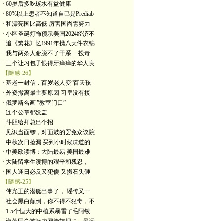
· 60岁后多吃碳水有益健康
· 80%以上患者不知道自己是Prediab
· 和漂亮国比高低 厉害国尚需努力
· 小区圣诞灯饰预示美国2024经济不
· 追《繁花》忆1991年携八大件衣锦
· 我与两条人命脱不了干系， 投毒
· 三个让习包子恨得牙痒痒的华人良
【隨感-26】
· 基老一封信，百岁老人变“百天孩
· 外资撤离最主要原因 习皇没有接
· 俄罗斯名画 ”教室门口”
· 连个公章都没盖
· 斗胆给拜总出个招
· 见识当面锣，对面鼓的罢免众议院
· 中秋次日捡漏 买到小时候味道的
· 中美欧读博：大陆最易 美国最难
· 大陆留学生读博的艰辛和残忍，
· 国人逢日必反又犯傻 又搬石头砸
【隨感-25】
· 伟光正的潜艇出事了， 谣传又一
· 社会黑白颠倒，你不得不狠毒，不
· 1.5个恒大的中植系暴雷了毛阿敏