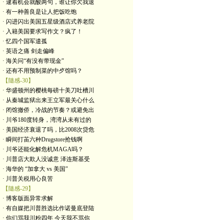
· 逮着机会就酸两句，谁让你欠我退
· 有一种善良是让人把饭吃饱
· 闪进闪出美国五星级酒店式养老院
· 入籍美国要求写作文？疯了！
· 忆四个国军遣孤
· 英语之痛 剑走偏峰
· 海关问“有没有带现金”
· 还有不用预制菜的中歺馆吗？
【隨感-30】
· 华盛顿州的樱桃每磅十美刀吐槽川
· 从秦城监狱出来王立军最关心什么
· 闭馆撤侨，冷战的节奏？或避免出
· 川爷180度转身，湾湾从未有过的
· 美国经济衰退了吗，比2008次贷危
· 瞬间打苖六种Drugstore抢钱啊
· 川爷还能化解危机MAGA吗？
· 川普店大欺人没诚意 泽连斯基受
· 海华的 “加拿大 vs 美国”
· 川普关税用心良苦
【隨感-29】
· 博客版面异常求解
· 有自媒把川普胜选比作诺曼底登陆
· 你们骂我川粉四年 今天我不骂你