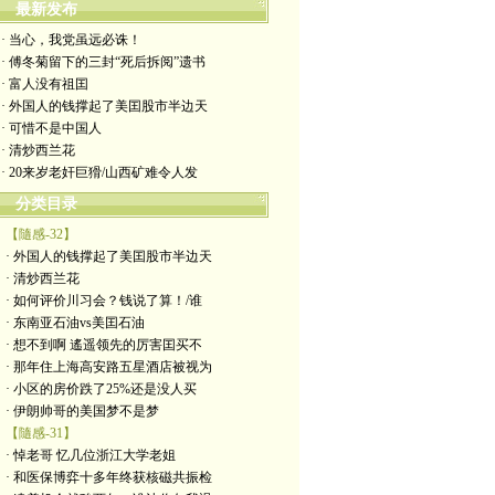
最新发布
· 当心，我党虽远必诛！
· 傅冬菊留下的三封“死后拆阅”遗书
· 富人没有祖囯
· 外国人的钱撑起了美囯股市半边天
· 可惜不是中国人
· 清炒西兰花
· 20来岁老奸巨猾/山西矿难令人发
分类目录
【隨感-32】
· 外国人的钱撑起了美囯股市半边天
· 清炒西兰花
· 如何评价川习会？钱说了算！/谁
· 东南亚石油vs美囯石油
· 想不到啊 遙遥领先的厉害囯买不
· 那年住上海高安路五星酒店被视为
· 小区的房价跌了25%还是没人买
· 伊朗帅哥的美国梦不是梦
【隨感-31】
· 悼老哥 忆几位浙江大学老姐
· 和医保博弈十多年终获核磁共振检