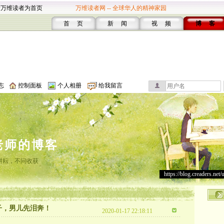
设万维读者为首页
万维读者网 -- 全球华人的精神家园
首 页
新 闻
视 频
博 客
志
控制面板
个人相册
给我留言
老师的博客
耕耘，不问收获
https://blog.creaders.net/
子，男儿先泪奔！
2020-01-17 22:18:11