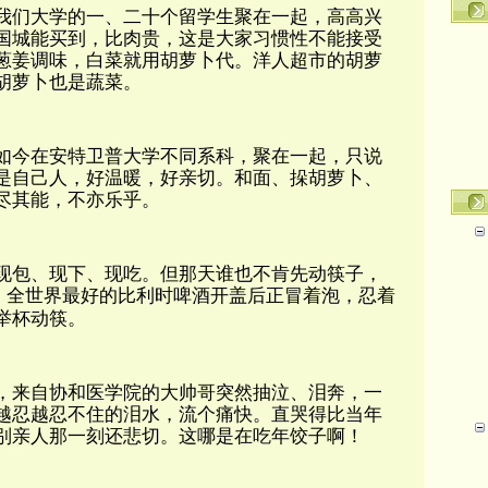
我们大学的一、二十个留学生聚在一起，高高兴
国城能买到，比肉贵，这是大家习惯性不能接受
葱姜调味，白菜就用胡萝卜代。洋人超市的胡萝
胡萝卜也是蔬菜。
如今在安特卫普大学不同系科，聚在一起，只说
是自己人，好温暖，好亲切。和面、挆胡萝卜、
尽其能，不亦乐乎。
现包、现下、现吃。但那天谁也不肯先动筷子，
，全世界最好的比利时啤酒开盖后正冒着泡，忍着
举杯动筷。
，来自协和医学院的大帅哥突然抽泣、泪奔，一
越忍越忍不住的泪水，流个痛快。
直哭得比当年
别亲人那一刻还悲切。
这哪是在吃年饺子啊！