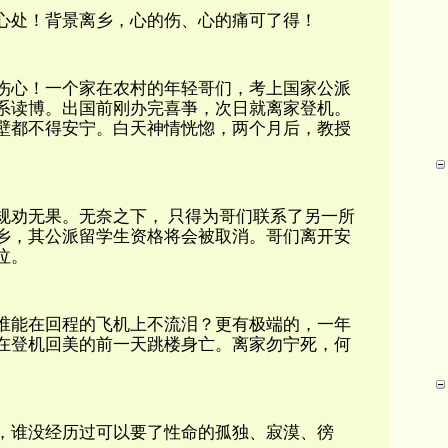
心处！背景离乡，心的伤、心的痛可了得！
伤心！一个家在农村的年轻哥们，考上国家公派
系读博。出国前刚办完喜亊，次日就离家登机。
壁都不得安宁。白天神情恍惚，两个月后，教授
规劝无果。无奈之下， 只得为哥们联系了另一所
乡，其公派留学生资格将会被取消。哥们离开安
泣。
谁能在回程的飞机上不流泪？更有极端的，一年
在登机回美的前一天跳楼身亡。离家勿宁死，何
，谁没经历过可以要了性命的孤独、寂漠、徬