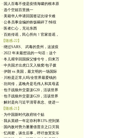
· 国人百毒不侵是疫情海啸的根本原
· 选个空姐百里挑一
· 美籍华人申请回国签证比绿卡难
· 公务员事业编的铁饭碗碎了/悼歿
· 医者仁心，无论东西
· 百姓传谣，民心所向！官家造谣，
【随感-22】
· 绕过SARS、 武毒的贵州，这波疫
· 2022 年末最想说的一句话：这个
· 冬儿艰辛回国探父慘兮兮，归来万
· 中共国才出虎口又入狼窝/包子拨
· 伊朗 vs 美国，最文明的一场国际
· 川粉是正常人吗/全世界最爱钱的
· 坊间传，孟晚舟是毛伟人和其母孟
· 包子战狼外交耍泼G20，活该世界
· 包子战狼外交耍泼G20，活该世界
· 解封是向习近平清零表忠、使进一
【随感-21】
· 为中国新时代政府转个贴
· 我从英磅一年定存利率13% 挖到第
· 国内敌对势力屡屡借普京之口灭我
· 忆闺蜜，谈生后事，呼吁放宽安乐