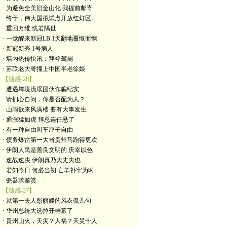
· 为避免全美旧金山化 我提前邮寄
· 终于，伟大国拟试点开放红灯区。
· 重回万维 恍若隔世
· 一觉醒来新冠LB.1天翻地覆慨而慷
· 新冠新秀 1号病人
· 墙内热传快讯：拜登驾崩
· 苏联老大哥撞上中囯半老徐娘
【隨感-28】
· 遭遇垮境流氓团伙诈骗纪实
· 请扪心自问，你是否配为人？
· 山雨欲来风满楼 要有大事发生
· 通涨猛如虎 拜总连任悬了
· 有一种自由叫车厘子自由
· 债务爆雷第一大省贵州马跑得更欢
· 伊朗人民是善良文明的 庆幸以色
· 速战速决 伊朗真乃大丈夫也
· 若知今日 何必当初 亡羊补牢为时
· 瓷器求鉴赏
【隨感-27】
· 就第一夫人彭丽媛的风衣侃几句
· 华州总统大选拉开帷幕了
· 贵州山火，天災？人祸？天災十人