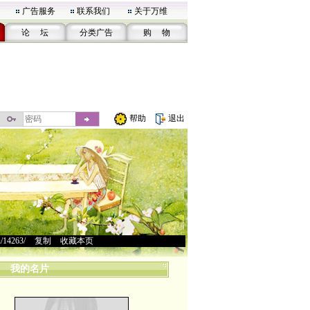
广告服务
联系我们
关于万维
论 坛
分类广告
购 物
帮助
退出
u/14263/
>
复制
>
收藏本页
我的名片