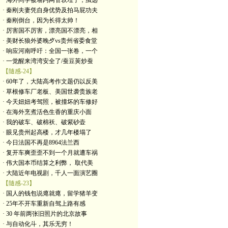
· 海外同学被墙内网管软埋了，虽远
· 秦刚夫妻凭自身优势及拍马屁功夫
· 秦刚倒台，因为长得太帅！
· 厉害国不厉害，漂亮国不漂亮，相
· 美财长狼外婆晚歺vs贵州省委食堂
· 响应河南呼吁：全国一张卷，一个
· 一觉醒来湾湾安全了/蚕豆荚炒蚕
【隨感-24】
· 60年了，大陆高考作文题仍以反美
· 草根修车厂老板、美国世袭贵族老
· 今天妞妞考驾照，被撞坏的车修好
· 在海外烹煮活色生香的重庆小面
· 我的破车、破棉袄、破紫砂壶
· 眼见贵州起高楼，才几年楼塌了
· 今日法国不再是8964法兰西
· 复开车爽歪歪不到一个月就遭车祸
· 伟大国本币结算之利弊， 取代美
· 大陆近年电视剧，千人一面演艺圈
【隨感-23】
· 国人的钱包说瘪就瘪，留学猪羊变
· 25年不开车重新自驾上路有感
· 30 年前两张旧照片的北京故事
· 与自动化斗，其乐无穷！