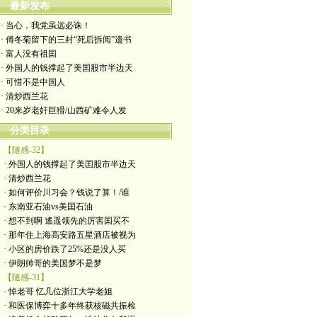
最新发布
· 当心，我党虽远必诛！
· 傅冬菊留下的三封“死后拆阅”遗书
· 富人没有祖囯
· 外国人的钱撑起了美囯股市半边天
· 可惜不是中国人
· 清炒西兰花
· 20来岁老奸巨猾/山西矿难令人发
分类目录
【隨感-32】
· 外国人的钱撑起了美囯股市半边天
· 清炒西兰花
· 如何评价川习会？钱说了算！/谁
· 东南亚石油vs美囯石油
· 想不到啊 遙遥领先的厉害囯买不
· 那年住上海高安路五星酒店被视为
· 小区的房价跌了25%还是没人买
· 伊朗帅哥的美国梦不是梦
【隨感-31】
· 悼老哥 忆几位浙江大学老姐
· 和医保博弈十多年终获核磁共振检