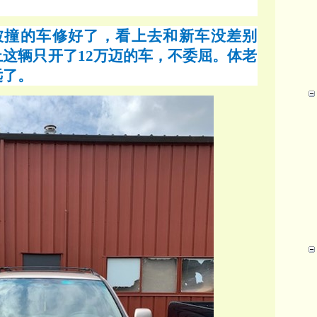
被撞的车修好了，看上去和新车没差别
这辆只开了12万迈的车，不委屈。体老
远了。