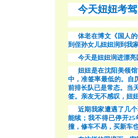
今天妞妞考驾
体老在博文《国人的
到侄孙女儿妞妞润到我
今天是妞妞润进漂亮
妞妞是在沈阳美领馆
中，准签率最低的。自
前排长队已是常态。当
签。亲友无不感叹，妞
近期我家遭遇了几个
能续；我不得已停开
2
撞，修车不易，买新车