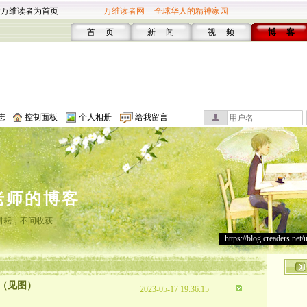
设万维读者为首页
万维读者网 -- 全球华人的精神家园
首 页
新 闻
视 频
博 客
志
控制面板
个人相册
给我留言
老师的博客
耕耘，不问收获
https://blog.creaders.net/
（见图）
2023-05-17 19:36:15