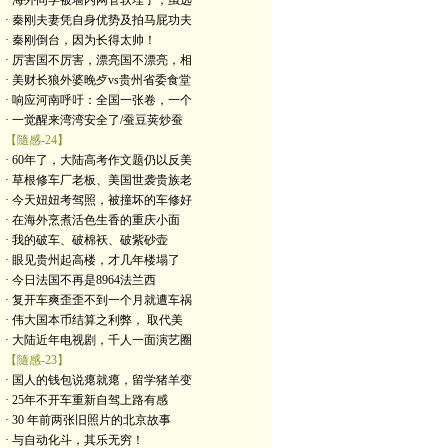
· 海外同学被墙内网管软埋了，虽远
· 秦刚夫妻凭自身优势及拍马屁功夫
· 秦刚倒台，因为长得太帅！
· 厉害国不厉害，漂亮国不漂亮，相
· 美财长狼外婆晚歺vs贵州省委食堂
· 响应河南呼吁：全国一张卷，一个
· 一觉醒来湾湾安全了/蚕豆荚炒蚕
【隨感-24】
· 60年了，大陆高考作文题仍以反美
· 草根修车厂老板、美国世袭贵族老
· 今天妞妞考驾照，被撞坏的车修好
· 在海外烹煮活色生香的重庆小面
· 我的破车、破棉袄、破紫砂壶
· 眼见贵州起高楼，才几年楼塌了
· 今日法国不再是8964法兰西
· 复开车爽歪歪不到一个月就遭车祸
· 伟大国本币结算之利弊， 取代美
· 大陆近年电视剧，千人一面演艺圈
【隨感-23】
· 国人的钱包说瘪就瘪，留学猪羊变
· 25年不开车重新自驾上路有感
· 30 年前两张旧照片的北京故事
· 与自动化斗，其乐无穷！