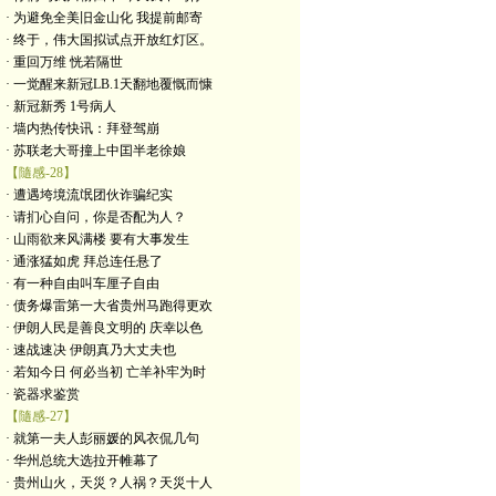
· 为避免全美旧金山化 我提前邮寄
· 终于，伟大国拟试点开放红灯区。
· 重回万维 恍若隔世
· 一觉醒来新冠LB.1天翻地覆慨而慷
· 新冠新秀 1号病人
· 墙内热传快讯：拜登驾崩
· 苏联老大哥撞上中囯半老徐娘
【隨感-28】
· 遭遇垮境流氓团伙诈骗纪实
· 请扪心自问，你是否配为人？
· 山雨欲来风满楼 要有大事发生
· 通涨猛如虎 拜总连任悬了
· 有一种自由叫车厘子自由
· 债务爆雷第一大省贵州马跑得更欢
· 伊朗人民是善良文明的 庆幸以色
· 速战速决 伊朗真乃大丈夫也
· 若知今日 何必当初 亡羊补牢为时
· 瓷器求鉴赏
【隨感-27】
· 就第一夫人彭丽媛的风衣侃几句
· 华州总统大选拉开帷幕了
· 贵州山火，天災？人祸？天災十人