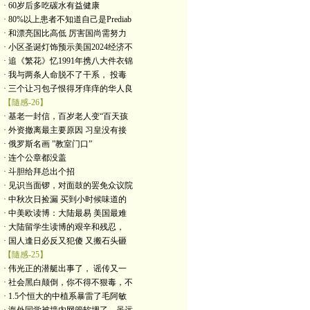
· 60岁后多吃碳水有益健康
· 80%以上患者不知道自己是Prediab
· 和漂亮国比高低 厉害国尚需努力
· 小区圣诞灯饰预示美国2024经济不
· 追《繁花》忆1991年携八大件衣锦
· 我与两条人命脱不了干系， 投毒
· 三个让习包子恨得牙痒痒的华人良
【隨感-26】
· 基老一封信，百岁老人变“百天孩
· 外资撤离最主要原因 习皇没有接
· 俄罗斯名画 ”教室门口”
· 连个公章都没盖
· 斗胆给拜总出个招
· 见识当面锣，对面鼓的罢免众议院
· 中秋次日捡漏 买到小时候味道的
· 中美欧读博：大陆最易 美国最难
· 大陆留学生读博的艰辛和残忍，
· 国人逢日必反又犯傻 又搬石头砸
【隨感-25】
· 伟光正的潜艇出事了， 谣传又一
· 社会黑白颠倒，你不得不狠毒，不
· 1.5个恒大的中植系暴雷了毛阿敏