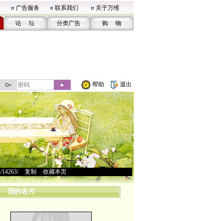
广告服务
联系我们
关于万维
论 坛
分类广告
购 物
帮助
退出
u/14263/
>
复制
>
收藏本页
我的名片