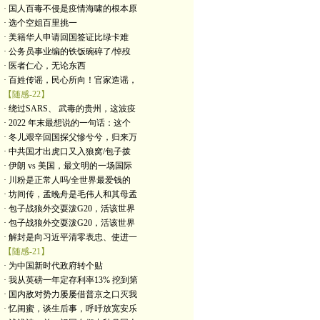
· 国人百毒不侵是疫情海啸的根本原
· 选个空姐百里挑一
· 美籍华人申请回国签证比绿卡难
· 公务员事业编的铁饭碗碎了/悼歿
· 医者仁心，无论东西
· 百姓传谣，民心所向！官家造谣，
【随感-22】
· 绕过SARS、 武毒的贵州，这波疫
· 2022 年末最想说的一句话：这个
· 冬儿艰辛回国探父慘兮兮，归来万
· 中共国才出虎口又入狼窝/包子拨
· 伊朗 vs 美国，最文明的一场国际
· 川粉是正常人吗/全世界最爱钱的
· 坊间传，孟晚舟是毛伟人和其母孟
· 包子战狼外交耍泼G20，活该世界
· 包子战狼外交耍泼G20，活该世界
· 解封是向习近平清零表忠、使进一
【随感-21】
· 为中国新时代政府转个贴
· 我从英磅一年定存利率13% 挖到第
· 国内敌对势力屡屡借普京之口灭我
· 忆闺蜜，谈生后事，呼吁放宽安乐