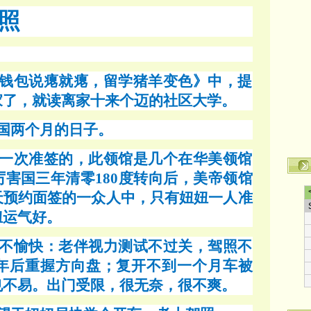
照
钱包说瘪就瘪，留学猪羊变色》中，提
家了，就读离家十来个迈的社区大学。
国两个月的日子。
一次准签的，此领馆是几个在华美领馆
厉害国三年清零
180度转向后，美帝领馆
天预约面签的一众人中，只有妞妞一人准
妞运气好。
不愉快：老伴视力测试不过关，驾照不
5年后重握方向盘；复开不到一个月车被
也不易。出门受限，很无奈，很不爽。