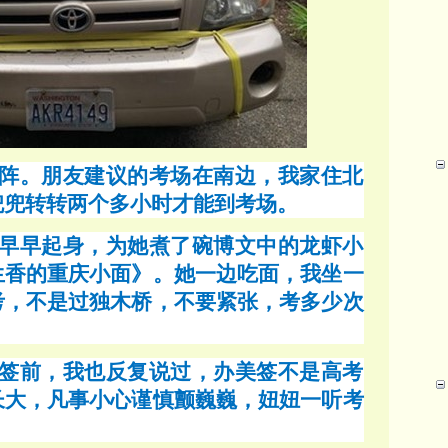
阵。朋友建议的考场在南边，我家住北
兜兜转转两个多小时才能到考场。
早早起身，为她煮了碗博文中的龙虾小
生香的重庆小面》。她一边吃面，我坐一
考，不是过独木桥，不要紧张，考多少次
签前，我也反复说过，办美签不是高考
长大，凡事小心谨慎颤巍巍，妞妞一听考