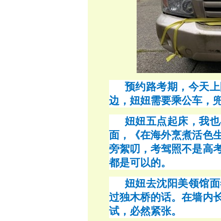
预约路考期，今天上
边，妞妞需要乘公车，
妞妞五点起床，我也
面，《在海外烹煮活色
旁絮叨，考驾照不是高
都是可以的。
妞妞去沈阳美领馆面
过独木桥的话。在墙内
试，必然紧张。