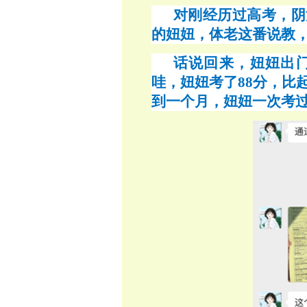
对刚经历过高考，阴
的妞妞，体老这番说教
话说回来，妞妞出
哇，妞妞考了
88分，比
到一个月，妞妞一次考