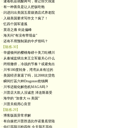
· 逮着机会就酸两句，谁让你欠我退
· 有一种善良是让人把饭吃饱
· 闪进闪出美国五星级酒店式养老院
· 入籍美国要求写作文？疯了！
· 忆四个国军遣孤
· 英语之痛 剑走偏峰
· 海关问“有没有带现金”
· 还有不用预制菜的中歺馆吗？
【隨感-30】
· 华盛顿州的樱桃每磅十美刀吐槽川
· 从秦城监狱出来王立军最关心什么
· 闭馆撤侨，冷战的节奏？或避免出
· 川爷180度转身，湾湾从未有过的
· 美国经济衰退了吗，比2008次贷危
· 瞬间打苖六种Drugstore抢钱啊
· 川爷还能化解危机MAGA吗？
· 川普店大欺人没诚意 泽连斯基受
· 海华的 “加拿大 vs 美国”
· 川普关税用心良苦
【隨感-29】
· 博客版面异常求解
· 有自媒把川普胜选比作诺曼底登陆
· 你们骂我川粉四年 今天我不骂你