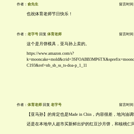
作者：
俞先生
留言时间：20
也祝体育老师节日快乐！
作者：
老字号
回复
体育老师
留言时间：20
这个是月饼模具，亚马孙上卖的。
https://www.amazon.com/s?
k=mooncake+mold&crid=3SFOABB3MP6TX&sprefix=moon
C193&ref=nb_sb_ss_ts-doa-p_1_11
作者：
体育老师
回复
老字号
留言时间：20
【亚马孙】的肯定也是Made in Chin，内容很差，地沟油
还是在本地华人超市买新鲜出炉的红豆沙月饼，和核桃仁