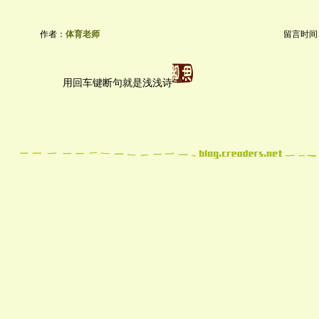
作者：
体育老师
留言时间：20
用回车键断句就是浅浅诗