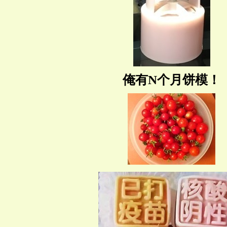
俺有
N
个月饼模！