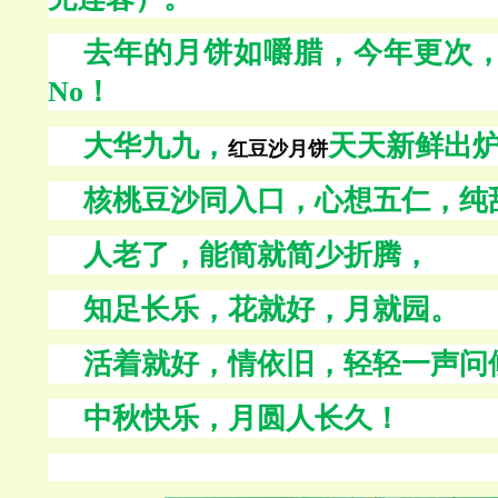
去年的月饼如嚼腊，今年更次，
No！
大华九九，
天天新鲜出
红豆沙月饼
核桃豆沙同入口，心想五仁，纯
人老了，能简就简少折腾，
知足长乐，花就好，月就园。
活着就好，情依旧，轻轻一声问
中秋快乐，月圆人长久！