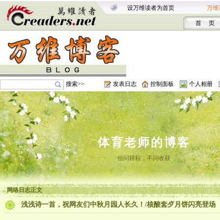
设万维读者为首页
万维
首 页
搜索>>
发表日志
控制面板
个人相册
体育老师的博客
但问耕耘，不问收获
网络日志正文
浅浅诗一首，祝网友们中秋月园人长久！/核酸套歺月饼闪亮登场