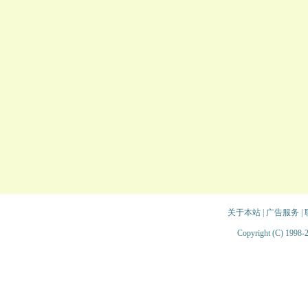
关于本站
|
广告服务
|
Copyright (C) 1998-2