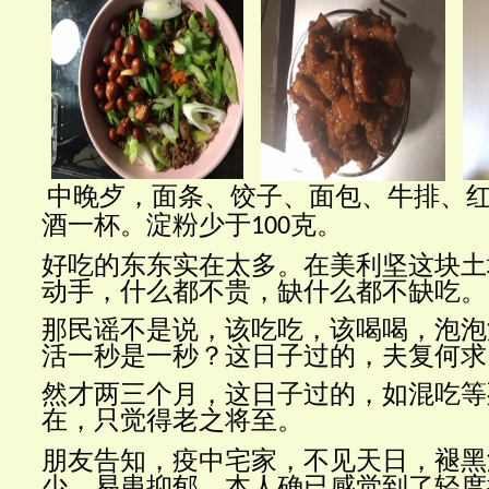
中晚歺，面条、饺子、面包、牛排、
酒一杯。淀粉少于
克。
100
好吃的东东实在太多。在美利坚这块土
动手，什么都不贵，缺什么都不缺吃。
那民谣不是说，该吃吃，该喝喝，泡泡
活一秒是一秒？这日子过的，夫复何求
然才两三个月，这日子过的，如混吃等
在，只觉得老之将至。
朋友告知，疫中宅家，不见天日，褪黑
少，易患抑郁。本人确已感觉到了轻度