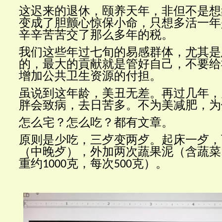
这迟来的退休，颐养天年，非但不是想
变成了胆颤心惊保小命，只想多活一年
辛辛苦苦交了那么多年的税。
我们这些年过七旬的易感群体，尤其是
的，最大的貢献就是管好自己，不要给
增加公共卫生资源的付担。
虽说到这年龄，美丑无差。再过几年，
胖会致病，去日苦多。不为美减肥，为
怎么宅？怎么吃？都有文章。
原则是少吃，三歺变两歺。起床一歺，
（中晚歺），外加两次蔬果泥（含蔬菜
重约
克，每次
克）。
1000
500