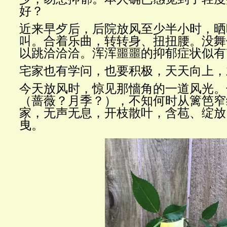
好？
近来早歺后，后院放风至少半小时，晒
叫。合着乐曲，转转身、扭扭腰。没舞
以跳洽洽洽。浑浑噩噩的抑郁症状似有
宅家也有学问，也要积极，天天向上，
今天放风时，惊见那懎角的一道风光。
（蔷薇？月季？），不知何时从篱笆窄
家，无声无息，开枝散叶，含苞、绽放
曳。