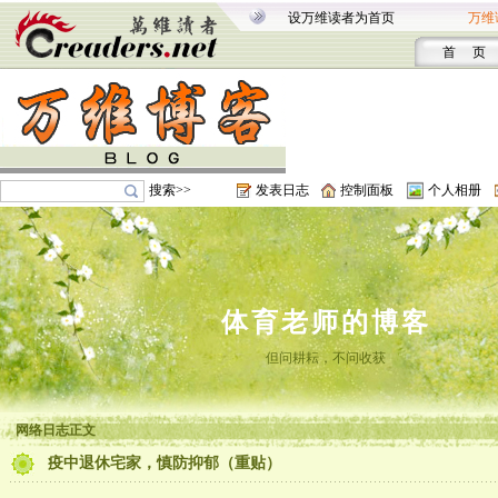
设万维读者为首页
万维
首 页
搜索>>
发表日志
控制面板
个人相册
体育老师的博客
但问耕耘，不问收获
网络日志正文
疫中退休宅家，慎防抑郁（重贴）