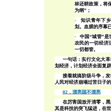
林还耕政策，将
为纲”；
·
知识青年下乡
划。血腥的序幕
·
中国
“城管”
农民的一切经济
一切都管。
一句话：实行文化大革
划经济，计划经济全面复
接着就搞阶级斗争，发
人民对经济崩塌过苦日子
02，漂亮国不漂亮
在厉害国放开清零，黑
其是科技的突飞猛进，在