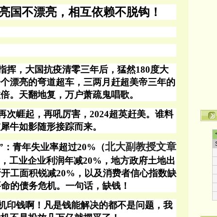
亮国不漂亮，相互依赖不脱钩！
指挥，大国抗疫清零三年后，猛然
180度大
一个漂亮的弯道超车，三两月赶超美帝三年的
数倍。
天翻地复，万户萧疏鬼唱歌。
再次崕起，再吼厉害，
2024超英赶美。谁料
灰犀牛如影随形接踪而来。
北大副教授文章
%”：青年失业率超过20%（
，工业企业利润年减20%，地方政府土地出
新开工面积锐减20%，以及消费者信心指数缺
要命的债务危机。一句话，缺钱！
机印钱啊！凡是钱能解决的都不是问题，我