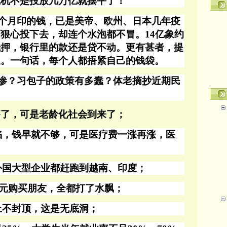
危机不是投放几万亿就摆平了！
个月印的钱，已是美帝、欧州、日本几年疫
下狠心投下去，却连个水泡都不冒。
14亿象约
抵押，银行里的款还是贷不动。更有甚者，提
息。一句话，
每个人都
捂紧自己的钱袋。
惨？习包子的政策有多蠢？体老摘抄近期民
够了，可是老龄化社会到来了；
陷，钱早就不够，可是医疗费一涨再涨，医
外国大型企业都赶跑到越南、印度；
亿美元购买朋友，全都打了水飘；
上不封顶，这是无底洞；