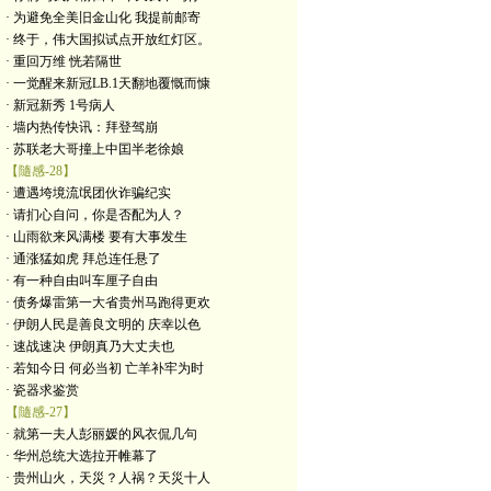
· 为避免全美旧金山化 我提前邮寄
· 终于，伟大国拟试点开放红灯区。
· 重回万维 恍若隔世
· 一觉醒来新冠LB.1天翻地覆慨而慷
· 新冠新秀 1号病人
· 墙内热传快讯：拜登驾崩
· 苏联老大哥撞上中囯半老徐娘
【隨感-28】
· 遭遇垮境流氓团伙诈骗纪实
· 请扪心自问，你是否配为人？
· 山雨欲来风满楼 要有大事发生
· 通涨猛如虎 拜总连任悬了
· 有一种自由叫车厘子自由
· 债务爆雷第一大省贵州马跑得更欢
· 伊朗人民是善良文明的 庆幸以色
· 速战速决 伊朗真乃大丈夫也
· 若知今日 何必当初 亡羊补牢为时
· 瓷器求鉴赏
【隨感-27】
· 就第一夫人彭丽媛的风衣侃几句
· 华州总统大选拉开帷幕了
· 贵州山火，天災？人祸？天災十人