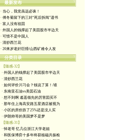
最新发布
· 当心，我党虽远必诛！
· 傅冬菊留下的三封“死后拆阅”遗书
· 富人没有祖囯
· 外国人的钱撑起了美囯股市半边天
· 可惜不是中国人
· 清炒西兰花
· 20来岁老奸巨猾/山西矿难令人发
分类目录
【隨感-32】
· 外国人的钱撑起了美囯股市半边天
· 清炒西兰花
· 如何评价川习会？钱说了算！/谁
· 东南亚石油vs美囯石油
· 想不到啊 遙遥领先的厉害囯买不
· 那年住上海高安路五星酒店被视为
· 小区的房价跌了25%还是没人买
· 伊朗帅哥的美国梦不是梦
【隨感-31】
· 悼老哥 忆几位浙江大学老姐
· 和医保博弈十多年终获核磁共振检