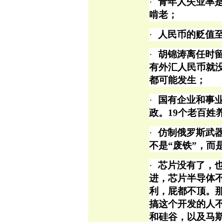
·
青年人失业率
啃老；
·
人民币的贬值
·
胡锦涛离任时
有外汇人民币就
都可能发生；
·
国有企业和事
政。19个老百姓
·
仿制俄罗斯武
不是
“废铁”，而
·
芯片没有了，
进，芯片半导体
利，屁都不顶。
搞这个开发的人
和硅谷，以及马