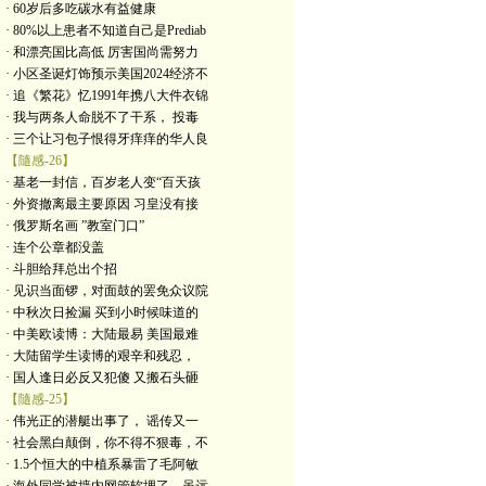
· 60岁后多吃碳水有益健康
· 80%以上患者不知道自己是Prediab
· 和漂亮国比高低 厉害国尚需努力
· 小区圣诞灯饰预示美国2024经济不
· 追《繁花》忆1991年携八大件衣锦
· 我与两条人命脱不了干系， 投毒
· 三个让习包子恨得牙痒痒的华人良
【隨感-26】
· 基老一封信，百岁老人变“百天孩
· 外资撤离最主要原因 习皇没有接
· 俄罗斯名画 ”教室门口”
· 连个公章都没盖
· 斗胆给拜总出个招
· 见识当面锣，对面鼓的罢免众议院
· 中秋次日捡漏 买到小时候味道的
· 中美欧读博：大陆最易 美国最难
· 大陆留学生读博的艰辛和残忍，
· 国人逢日必反又犯傻 又搬石头砸
【隨感-25】
· 伟光正的潜艇出事了， 谣传又一
· 社会黑白颠倒，你不得不狠毒，不
· 1.5个恒大的中植系暴雷了毛阿敏