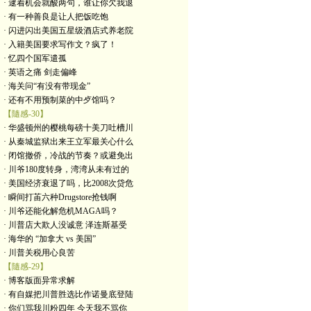
· 逮着机会就酸两句，谁让你欠我退
· 有一种善良是让人把饭吃饱
· 闪进闪出美国五星级酒店式养老院
· 入籍美国要求写作文？疯了！
· 忆四个国军遣孤
· 英语之痛 剑走偏峰
· 海关问“有没有带现金”
· 还有不用预制菜的中歺馆吗？
【隨感-30】
· 华盛顿州的樱桃每磅十美刀吐槽川
· 从秦城监狱出来王立军最关心什么
· 闭馆撤侨，冷战的节奏？或避免出
· 川爷180度转身，湾湾从未有过的
· 美国经济衰退了吗，比2008次贷危
· 瞬间打苖六种Drugstore抢钱啊
· 川爷还能化解危机MAGA吗？
· 川普店大欺人没诚意 泽连斯基受
· 海华的 “加拿大 vs 美国”
· 川普关税用心良苦
【隨感-29】
· 博客版面异常求解
· 有自媒把川普胜选比作诺曼底登陆
· 你们骂我川粉四年 今天我不骂你