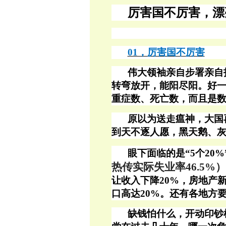
厉害国不厉害，漂
01，厉害国不厉害
伟大领袖亲自步署亲自
转弯放开，能阳尽阳。好
重症数、死亡数，而且是
原以为送走瘟神，大国
到天不逐人愿，黑天鹅、
眼下面临的是“
5个20
热传
实际失业率
46.5%）
让收入下降20%，房地产
口高达20%。还有各地方
缺钱怕什么，开动印钞