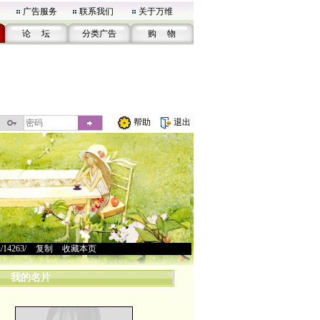
广告服务
联系我们
关于万维
论 坛
分类广告
购 物
帮助
退出
u/14263/
>
复制
>
收藏本页
我的名片