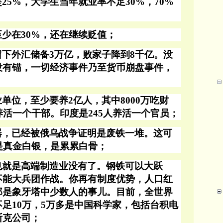
是
25%，大学生当年就业率不足30%，70%
至少在
30%，还在继续贬值；
留下外汇储备
3万亿，败家子降到8千亿。没
没有锚，一切经济事件乃至货币崩盘事件，
业单位，至少要养
2亿人，其中8000万吃财
养活一个干部。印度是245人养活一个官员；
器，已经被俄乌战争证明是废铁一堆。这可
是真金白银，是累累白骨；
也就是高端制造业没有了。钢铁可以大跃
不能大兵团作战。你再有制度优势，人口红
那是象牙塔中少数人的事儿。目前，全世界
不足
10万，5万多是中国科学家，包括台积电
斯克公司；