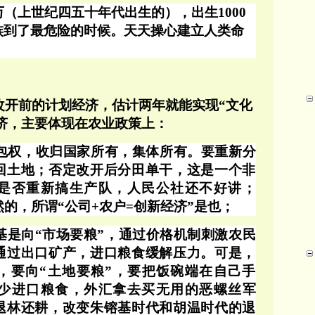
0万（上世纪四五十年代出生的），出生1000
族到了最危险的时候。天天操心建立人类命
改开前的计划经济，估计两年就能实现
“文化
济，主要体现在农业政策上：
包权，收归国家所有，集体所有。要重新分
回土地；否定改开后分田单干，这是一个非
是否重新搞生产队，人民公社还不好讲；
然的，所谓“公司+农户=创新经济”是也；
基是向
“市场要粮”，通过价格机制刺激农民
通过出口矿产，进口粮食缓解压力。可是，
，要向“土地要粮”，要把饭碗端在自己手
少进口粮食，外汇拿去买无用的恶螺丝军
退林还耕，改变朱镕基时代和胡温时代的退