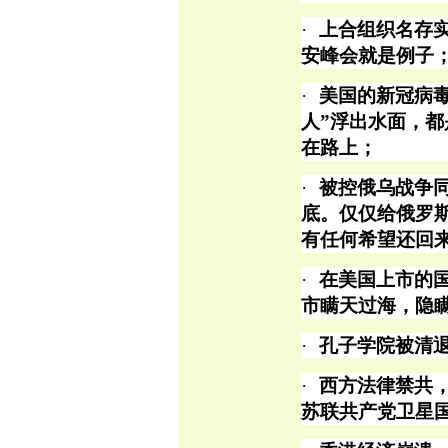
·
上合组织名存
安峰会就是例子
·
美国的新冠病
人”浮出水面，都
在路上；
·
被控俄乌战争
底。仅仅给俄罗
有任何希望还回
·
在美国上市的
市瞒天过海，隐
·
孔子学院被清
·
西方法律禁共
苏联共产党卫星