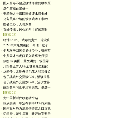
· 国人百毒不侵是疫情海啸的根本原
· 选个空姐百里挑一
· 美籍华人申请回国签证比绿卡难
· 公务员事业编的铁饭碗碎了/悼歿
· 医者仁心，无论东西
· 百姓传谣，民心所向！官家造谣，
【随感-22】
· 绕过SARS、 武毒的贵州，这波疫
· 2022 年末最想说的一句话：这个
· 冬儿艰辛回国探父慘兮兮，归来万
· 中共国才出虎口又入狼窝/包子拨
· 伊朗 vs 美国，最文明的一场国际
· 川粉是正常人吗/全世界最爱钱的
· 坊间传，孟晚舟是毛伟人和其母孟
· 包子战狼外交耍泼G20，活该世界
· 包子战狼外交耍泼G20，活该世界
· 解封是向习近平清零表忠、使进一
【随感-21】
· 为中国新时代政府转个贴
· 我从英磅一年定存利率13% 挖到第
· 国内敌对势力屡屡借普京之口灭我
· 忆闺蜜，谈生后事，呼吁放宽安乐