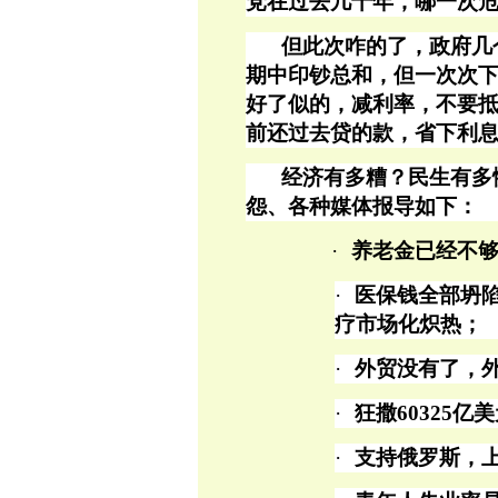
党在过去几十年，哪一次
但此次咋的了，政府几
期中印钞总和，但一次次
好了似的，减利率，不要
前还过去贷的款，省下利
经济有多糟？民生有多
怨、各种媒体报导如下：
·
养老金已经不
·
医保钱全部坍
疗市场化炽热；
·
外贸没有了，
·
狂撒
60325
·
支持俄罗斯，