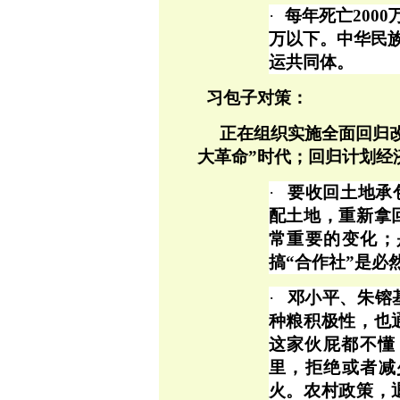
·
每年死亡
200
万以下。中华民
运共同体。
习包子对策：
正在组织实施全面回归
大革命”时代；回归计划经
·
要收回土地承
配土地，重新拿
常重要的变化；
搞
“合作社”是必
·
邓小平、朱镕
种粮积极性，也
这家伙屁都不懂
里，拒绝或者减
火。农村政策，