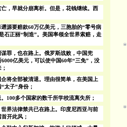
实亡，早就分崩离析。但是，花钱继续。西
；
毒遡源要赔款
60万亿美元，三胞胎的“零号病
是石正丽“制造”。美国率领全世界索赔，走
同谋罪，也在路上。俄罗斯战败，中国兜
斯
6000亿美元，可以使中国60年“三免”，没
来；
国企将全部被清退。理由很简单，在美国上
瞒
“太子”身份；
退。
100多个国家的数千所学校流离失所；
，世界法律禁共已在路上。印度尼西亚与前
国首开此风；