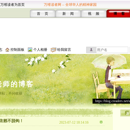
设万维读者为首页
万维读者网 -- 全球华人的精神家园
首 页
新 闻
视 频
博 客
志
控制面板
个人相册
给我留言
老师的博客
耕耘，不问收获
https://blog.creaders.net/
依赖不脱钩！
2023-07-12 18:14:16