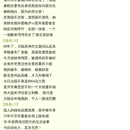
· 海外同学被墙内网管软埋了，虽远
· 秦刚夫妻凭自身优势及拍马屁功夫
· 秦刚倒台，因为长得太帅！
· 厉害国不厉害，漂亮国不漂亮，相
· 美财长狼外婆晚歺vs贵州省委食堂
· 响应河南呼吁：全国一张卷，一个
· 一觉醒来湾湾安全了/蚕豆荚炒蚕
【隨感-24】
· 60年了，大陆高考作文题仍以反美
· 草根修车厂老板、美国世袭贵族老
· 今天妞妞考驾照，被撞坏的车修好
· 在海外烹煮活色生香的重庆小面
· 我的破车、破棉袄、破紫砂壶
· 眼见贵州起高楼，才几年楼塌了
· 今日法国不再是8964法兰西
· 复开车爽歪歪不到一个月就遭车祸
· 伟大国本币结算之利弊， 取代美
· 大陆近年电视剧，千人一面演艺圈
【隨感-23】
· 国人的钱包说瘪就瘪，留学猪羊变
· 25年不开车重新自驾上路有感
· 30 年前两张旧照片的北京故事
· 与自动化斗，其乐无穷！