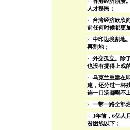
·
香港经济崩溃
人才移民；
·
台湾经济欣欣
前任何时候都更
·
中印边境割地
再割地；
·
外交孤立。除
也没有提得上戏
·
乌克兰重建在
建，还分过一杯
连一口汤都喝不
·
一带一路全部
·
3年前，6亿人
贫困线以下；