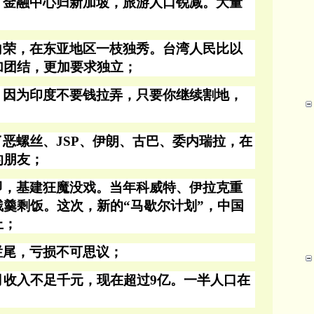
。金融中心归新加坡，旅游人口锐减。大量
向荣，在东亚地区一枝独秀。台湾人民比以
加团结，更加要求独立；
。因为印度不要钱拉弄，只要你继续割地，
了恶螺丝、
JSP、伊朗、古巴、委内瑞拉，在
的朋友；
即，基建狂魔没戏。当年科威特、伊拉克重
残羹剩饭。这次，新的
“马歇尔计划”，中国
上；
烂尾，亏损不可思议；
月收入不足千元，现在超过9亿。一半人口在