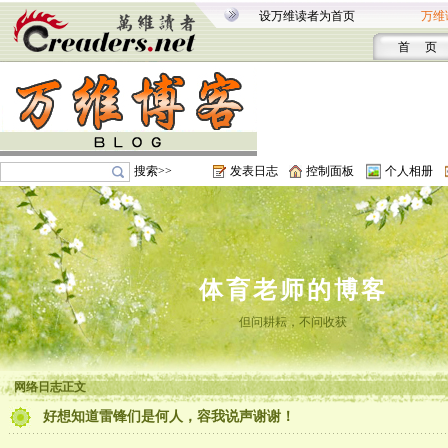
设万维读者为首页
万维
首 页
搜索>>
发表日志
控制面板
个人相册
体育老师的博客
但问耕耘，不问收获
网络日志正文
好想知道雷锋们是何人，容我说声谢谢！