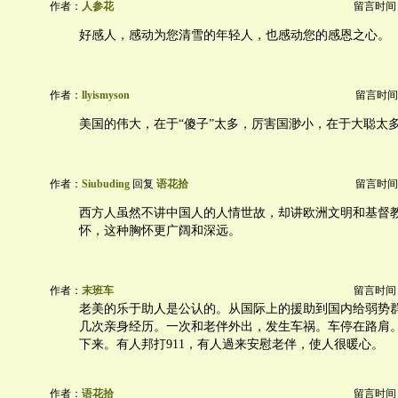
作者：
人参花
留言时间：20
好感人，感动为您清雪的年轻人，也感动您的感恩之心。
作者：
llyismyson
留言时间：20
美国的伟大，在于“傻子”太多，厉害国渺小，在于大聪太
作者：
Siubuding
回复
语花拾
留言时间：20
西方人虽然不讲中国人的人情世故，却讲欧洲文明和基督
怀，这种胸怀更广阔和深远。
作者：
末班车
留言时间：20
老美的乐于助人是公认的。从国际上的援助到国内给弱势
几次亲身经历。一次和老伴外出，发生车祸。车停在路肩
下来。有人邦打911，有人過来安慰老伴，使人很暖心。
作者：
语花拾
留言时间：20