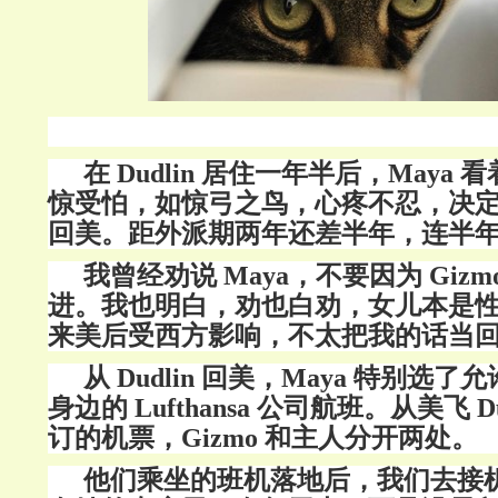
在
Dudlin 居住一年半后，Maya 看
惊受怕，如惊弓之鸟，心疼不忍，决
回美。距外派期两年还差半年，连半
我曾经劝说 Maya，不要因为 Giz
进。
我也明白，劝也白劝，女儿本是
来美后受西方影响，不太把我的话当
从 Dudlin 回美，Maya 特别选了允
身边的 Lufthansa 公司航班。从美飞 D
订的机票，Gizmo 和主人分开两处。
他们乘坐的班机落地后，我们去接