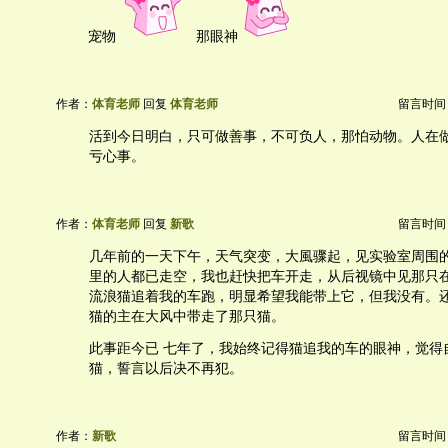
宠物
那眼神
作者：
体育老师
回复
体育老师
留言时间：20
活到今日明白，只可做善事，不可负人，那怕动物。人在
亏心事。
作者：
体育老师
回复
新歌
留言时间：20
几年前的一天下午，天气突变，大風骤起，见实验室周围
里的人都已走空，我也赶快把车开走，从后视镜中见那只
流浪猫追着我的车跑，明显希望我能带上它，但我没有。
猫的主在大风中带走了那只猫。
此事距今已 七年了，我始终记得猫追我的车的眼神，觉得
猫，誓言以后决不再犯。
作者：
新歌
留言时间：20