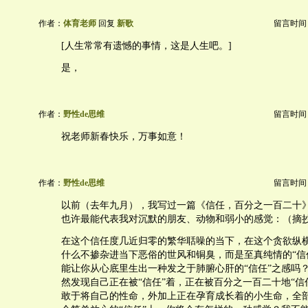
作者：
体育老师
回复
新歌
留言时间：20
[人生常常有遗憾的事情，这是人生吧。]
是，
作者：
野性de思维
留言时间：20
祝老师新春快乐，万事如意！
作者：
野性de思维
留言时间：20
以前（去年九月），我写过一篇《信任，百分之一百二十
也许最能代表我对沉默的朋友、动物和弱小的感觉：（摘
在这个信任度几近归零的繁华聒噪的当下，在这个贪欲纵
什么不掺杂进当下恶俗的世风和铜臭，而是至真纯情的“信
能让你从心底里生出一种发之于肺腑心肝的“信任”之感吗
然发现自己正在被“信任”着，正在被百分之一百二十地“信
敢于将自己的性命，外加上正在孕育成长着的小生命，全