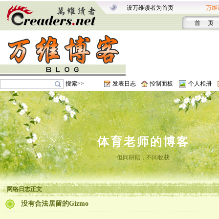
设万维读者为首页
万维
首 页
搜索>>
发表日志
控制面板
个人相册
体育老师的博客
但问耕耘，不问收获
网络日志正文
没有合法居留的Gizmo