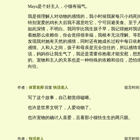
Maya是个好主人，小猫有福气。
我是很理解人对动物的感情的，我小时候我家每只小鸡死
特别宠爱的鸡长大后我不愿意吃它，宁可回避美食。至于
如此深情，不明白。我同学比我生孩子早，我记得她对我
着她那么依赖你，你会觉得很幸福，我根本无法理解。等
发现我对她有天然的感情，同时还有她成长过程中每日依
感情。人和人之间，孩子和母亲是完全信任的，所以感情
说，妈妈你让我生气了，我还是需要你抱着才能安慰，想
的。宠物和主人的关系也是一种特殊的依赖和信任，恐怕
向往。
作者：
体育老师
回复
快活老人
留言时间：20
写了这个故事，自己都觉得嘘唏。
也许是世界文明了，人爱动物了。
也许宠物的确讨人喜爱，且看那小猫怯生生的两只眼。
作者：
快活老人
留言时间：20