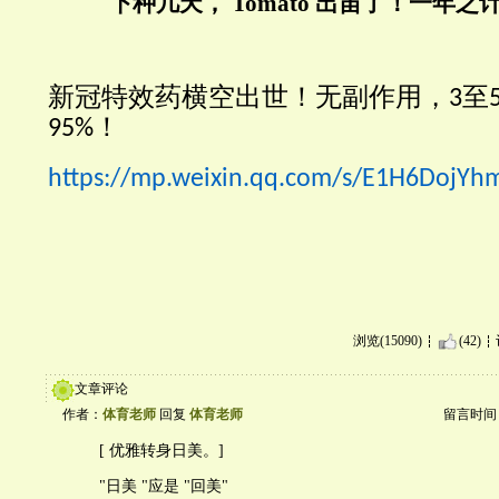
下种几天， Tomato 出苖了！一年之
新冠特效药横空出世！无副作用，
至
3
！
95%
https://mp.weixin.qq.com/s/E1H6DojY
浏览(15090)
(42)
文章评论
作者：
体育老师
回复
体育老师
留言时间：20
[ 优雅转身日美。]
"日美 "应是 "回美"