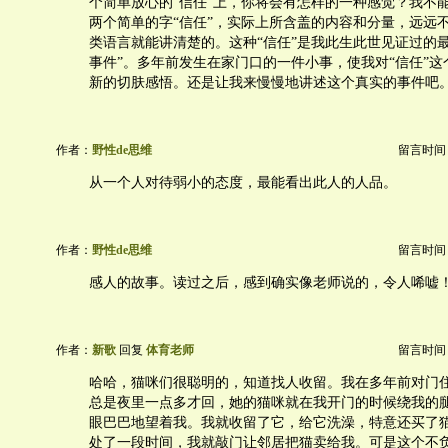
个简单放心的“信任”上，你将会有怎样的一种感觉？我不
两个简单的字“信任”，实际上所含盖的内容和分量，远远
类语言就能讲清楚的。这种“信任”是我此生此世见证过的
事件”。多年前发生在家门口的一件小事，使我对“信任”
新的切肤感悟。还是让我来慢慢地讲述这个真实的事件吧
作者：
野性de思维
留言时间：20
从一个人对待弱小的态度，最能看出此人的人品。
作者：
野性de思维
留言时间：20
感人的故事。读过之后，感到确实像老师说的，令人唏嘘
作者：
新歌
回复
体育老师
留言时间：20
哈哈，猫咪们很聪明的，知道找人收留。我在多年前对门
总是夜里一点多才回，她的猫咪就在我开门的时候绕我的
眼巴巴地望着我。我就收留了它，给它洗澡，特意还买了
处了一段时间，我就敲门让邻居把猫卖给我。可是这个不