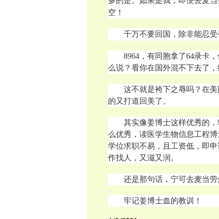
多的是。如果是我，即便去麦当
空！
千万不要回国，除非能忍受
8964，有同胞拿了64录
么说？㸔你在国外混不下去了，
这不就是袴下之辱吗？在美
的又打道回美了。
其实像姜博士这样优秀的，
么优秀，读医学生物信息工程博
学位求职不易，且工资低，即申
作找人，又滋又润。
还是那句话，宁可去麦当劳
牢记姜博士血的教训！