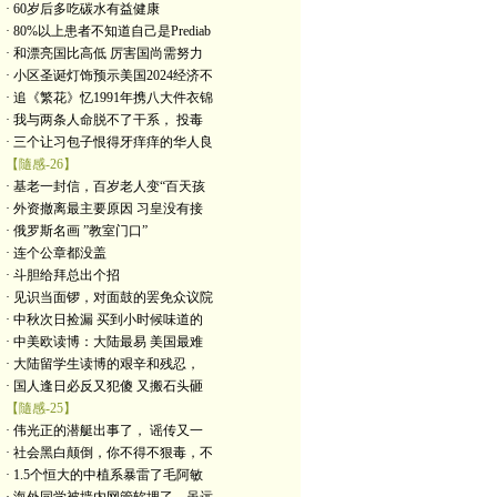
· 60岁后多吃碳水有益健康
· 80%以上患者不知道自己是Prediab
· 和漂亮国比高低 厉害国尚需努力
· 小区圣诞灯饰预示美国2024经济不
· 追《繁花》忆1991年携八大件衣锦
· 我与两条人命脱不了干系， 投毒
· 三个让习包子恨得牙痒痒的华人良
【隨感-26】
· 基老一封信，百岁老人变“百天孩
· 外资撤离最主要原因 习皇没有接
· 俄罗斯名画 ”教室门口”
· 连个公章都没盖
· 斗胆给拜总出个招
· 见识当面锣，对面鼓的罢免众议院
· 中秋次日捡漏 买到小时候味道的
· 中美欧读博：大陆最易 美国最难
· 大陆留学生读博的艰辛和残忍，
· 国人逢日必反又犯傻 又搬石头砸
【隨感-25】
· 伟光正的潜艇出事了， 谣传又一
· 社会黑白颠倒，你不得不狠毒，不
· 1.5个恒大的中植系暴雷了毛阿敏