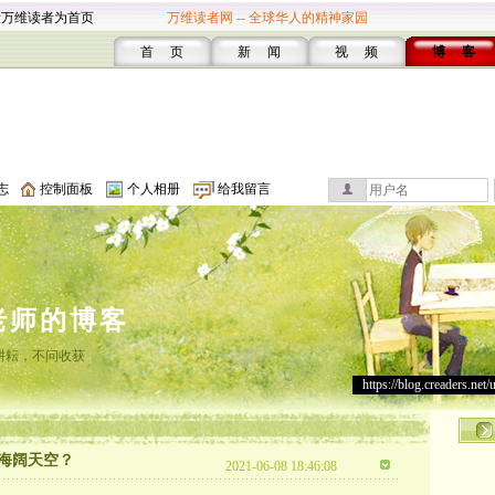
设万维读者为首页
万维读者网 -- 全球华人的精神家园
首 页
新 闻
视 频
博 客
志
控制面板
个人相册
给我留言
老师的博客
耕耘，不问收获
https://blog.creaders.net/
海阔天空？
2021-06-08 18:46:08