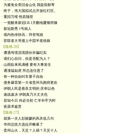
· 为避免全美旧金山化 我提前邮寄
· 终于，伟大国拟试点开放红灯区。
· 重回万维 恍若隔世
· 一觉醒来新冠LB.1天翻地覆慨而慷
· 新冠新秀 1号病人
· 墙内热传快讯：拜登驾崩
· 苏联老大哥撞上中囯半老徐娘
【隨感-28】
· 遭遇垮境流氓团伙诈骗纪实
· 请扪心自问，你是否配为人？
· 山雨欲来风满楼 要有大事发生
· 通涨猛如虎 拜总连任悬了
· 有一种自由叫车厘子自由
· 债务爆雷第一大省贵州马跑得更欢
· 伊朗人民是善良文明的 庆幸以色
· 速战速决 伊朗真乃大丈夫也
· 若知今日 何必当初 亡羊补牢为时
· 瓷器求鉴赏
【隨感-27】
· 就第一夫人彭丽媛的风衣侃几句
· 华州总统大选拉开帷幕了
· 贵州山火，天災？人祸？天災十人