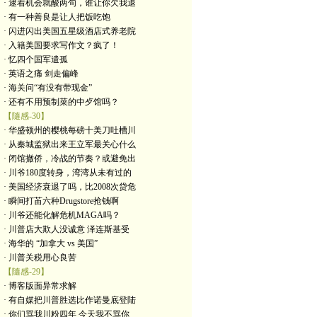
· 逮着机会就酸两句，谁让你欠我退
· 有一种善良是让人把饭吃饱
· 闪进闪出美国五星级酒店式养老院
· 入籍美国要求写作文？疯了！
· 忆四个国军遣孤
· 英语之痛 剑走偏峰
· 海关问“有没有带现金”
· 还有不用预制菜的中歺馆吗？
【隨感-30】
· 华盛顿州的樱桃每磅十美刀吐槽川
· 从秦城监狱出来王立军最关心什么
· 闭馆撤侨，冷战的节奏？或避免出
· 川爷180度转身，湾湾从未有过的
· 美国经济衰退了吗，比2008次贷危
· 瞬间打苖六种Drugstore抢钱啊
· 川爷还能化解危机MAGA吗？
· 川普店大欺人没诚意 泽连斯基受
· 海华的 “加拿大 vs 美国”
· 川普关税用心良苦
【隨感-29】
· 博客版面异常求解
· 有自媒把川普胜选比作诺曼底登陆
· 你们骂我川粉四年 今天我不骂你