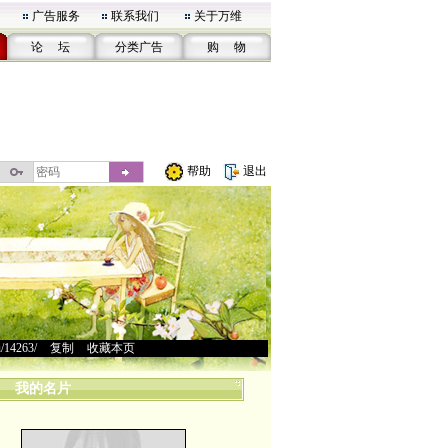
广告服务
联系我们
关于万维
论 坛
分类广告
购 物
帮助
退出
u/14263/
>
复制
>
收藏本页
我的名片