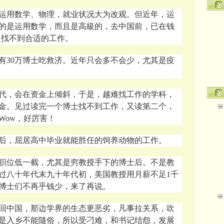
运用数学、物理，就业状况大为改观。但近年，运
的是运用数学，而且是高級的，去中国前，已在钱
还是找不到合适的工作。
有30万博士吃救济。近年只会多不会少，尤其是疫
代，会在资金上倾斜，于是，越难找工作的学科，
金。见过读完一个博士找不到工作，又读第二个，
Wow，好厉害！
后，屈居高中毕业就能胜任的饲养动物的工作。
职位低一截，尤其是穷教授手下的博士后。不是教
过八十年代末九十年代初，美国教授用月薪不足1千
博士们不再乎钱少，来了再说。
回中国，那边学界的生态更恶劣，凡事拉关系，吹
是入乡不能隨俗，所以受刁难，和书记结怨，发展