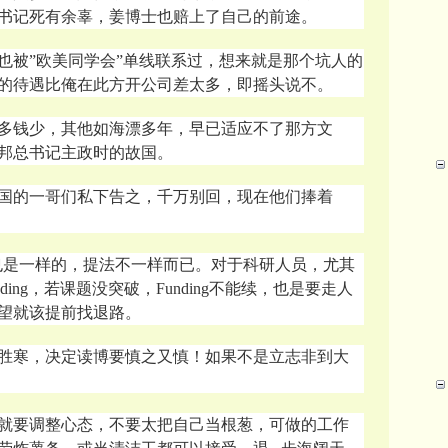
书记死有余辜，姜博士也赔上了自己的前途。
也被”欧美同学会”单线联系过，想来就是那个坑人的
的待遇比俺在此方开公司差太多，即摇头说不。
多钱少，其他如海漂多年，早已适应不了那方文
邦总书记主政时的故国。
国的一哥们私下告之，千万别回，现在他们捧着
国也是一样的，提法不一样而已。对于科研人员，尤其
ding，若课题没突破，Funding不能续，也是要走人
望就该提前找退路。
胜寒，决定读博要慎之又慎！如果不是立志非到大
就要调整心态，不要太把自己当根葱，可做的工作