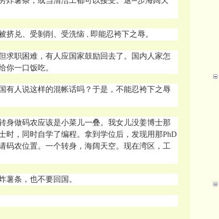
劳炸薯条，或当清洁工都可以接受。退
步海阔天
一
被挤兑、受剝削、受洗恼
即能忍袴下之辱。
，
卡，但求职困难，有人应国家鼓励回去了。国内人家怎
给你一口饭吃。
国有人说这样的混帐话吗？于是，不能忍袴下之辱
转身做码农应该是小菜儿一叠。我女儿没姜博士那
士时，同时自学了编程。拿到学位后，发现用那PhD
请码农位置。一个转身，海阔天空。现在湾区，工
炸薯条，也不要回国。