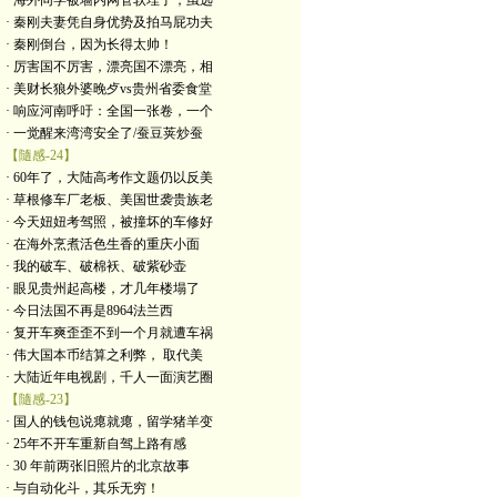
· 海外同学被墙内网管软埋了，虽远
· 秦刚夫妻凭自身优势及拍马屁功夫
· 秦刚倒台，因为长得太帅！
· 厉害国不厉害，漂亮国不漂亮，相
· 美财长狼外婆晚歺vs贵州省委食堂
· 响应河南呼吁：全国一张卷，一个
· 一觉醒来湾湾安全了/蚕豆荚炒蚕
【隨感-24】
· 60年了，大陆高考作文题仍以反美
· 草根修车厂老板、美国世袭贵族老
· 今天妞妞考驾照，被撞坏的车修好
· 在海外烹煮活色生香的重庆小面
· 我的破车、破棉袄、破紫砂壶
· 眼见贵州起高楼，才几年楼塌了
· 今日法国不再是8964法兰西
· 复开车爽歪歪不到一个月就遭车祸
· 伟大国本币结算之利弊， 取代美
· 大陆近年电视剧，千人一面演艺圈
【隨感-23】
· 国人的钱包说瘪就瘪，留学猪羊变
· 25年不开车重新自驾上路有感
· 30 年前两张旧照片的北京故事
· 与自动化斗，其乐无穷！