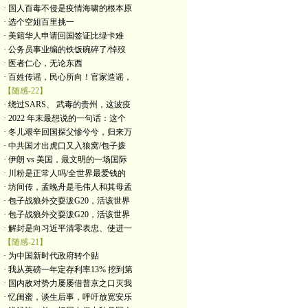
· 国人百毒不侵是疫情海啸的根本原
· 选个空姐百里挑一
· 美籍华人申请回国签证比绿卡难
· 公务员事业编的铁饭碗碎了/悼歿
· 医者仁心，无论东西
· 百姓传谣，民心所向！官家造谣，
【随感-22】
· 绕过SARS、 武毒的贵州，这波疫
· 2022 年末最想说的一句话：这个
· 冬儿艰辛回国探父慘兮兮，归来万
· 中共国才出虎口又入狼窝/包子拨
· 伊朗 vs 美国，最文明的一场国际
· 川粉是正常人吗/全世界最爱钱的
· 坊间传，孟晚舟是毛伟人和其母孟
· 包子战狼外交耍泼G20，活该世界
· 包子战狼外交耍泼G20，活该世界
· 解封是向习近平清零表忠、使进一
【随感-21】
· 为中国新时代政府转个贴
· 我从英磅一年定存利率13% 挖到第
· 国内敌对势力屡屡借普京之口灭我
· 忆闺蜜，谈生后事，呼吁放宽安乐