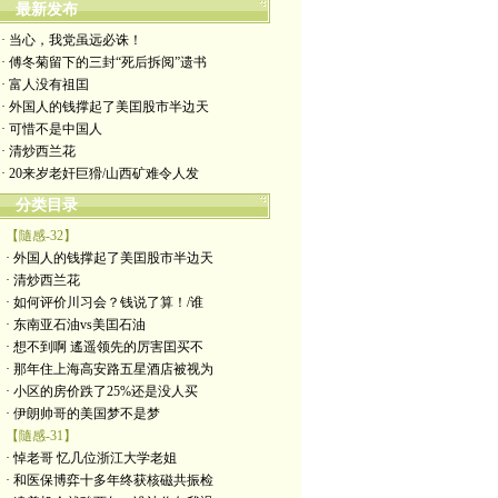
最新发布
· 当心，我党虽远必诛！
· 傅冬菊留下的三封“死后拆阅”遗书
· 富人没有祖囯
· 外国人的钱撑起了美囯股市半边天
· 可惜不是中国人
· 清炒西兰花
· 20来岁老奸巨猾/山西矿难令人发
分类目录
【隨感-32】
· 外国人的钱撑起了美囯股市半边天
· 清炒西兰花
· 如何评价川习会？钱说了算！/谁
· 东南亚石油vs美囯石油
· 想不到啊 遙遥领先的厉害囯买不
· 那年住上海高安路五星酒店被视为
· 小区的房价跌了25%还是没人买
· 伊朗帅哥的美国梦不是梦
【隨感-31】
· 悼老哥 忆几位浙江大学老姐
· 和医保博弈十多年终获核磁共振检