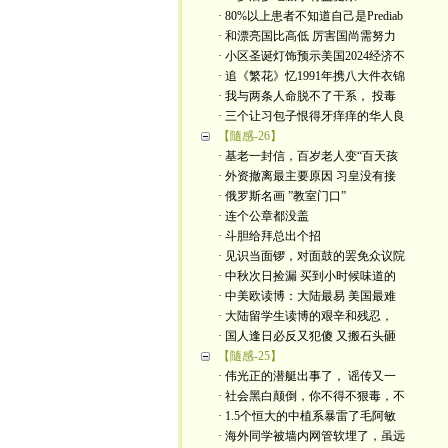
· 80%以上患者不知道自己是Prediab
· 和漂亮国比高低 厉害国尚需努力
· 小区圣诞灯饰预示美国2024经济不
· 追《繁花》忆1991年携八大件衣锦
· 我与两条人命脱不了干系， 投毒
· 三个让习包子恨得牙痒痒的华人良
【隨感-26】
· 基老一封信，百岁老人变“百天孩
· 外资撤离最主要原因 习皇没有接
· 俄罗斯名画 ”教室门口”
· 连个公章都没盖
· 斗胆给拜总出个招
· 见识当面锣，对面鼓的罢免众议院
· 中秋次日捡漏 买到小时候味道的
· 中美欧读博：大陆最易 美国最难
· 大陆留学生读博的艰辛和残忍，
· 国人逢日必反又犯傻 又搬石头砸
【隨感-25】
· 伟光正的潜艇出事了， 谣传又一
· 社会黑白颠倒，你不得不狠毒，不
· 1.5个恒大的中植系暴雷了毛阿敏
· 海外同学被墙内网管软埋了，虽远