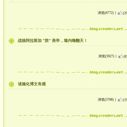
浏览(6772)
(2
战狼阿拉斯加 ”胜” 美帝，墙内嗨翻天！
浏览(5927)
(8
读施化博文有感
浏览(5768)
(1