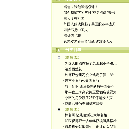
· 当心，我党虽远必诛！
· 傅冬菊留下的三封“死后拆阅”遗书
· 富人没有祖囯
· 外国人的钱撑起了美囯股市半边天
· 可惜不是中国人
· 清炒西兰花
· 20来岁老奸巨猾/山西矿难令人发
分类目录
【隨感-32】
· 外国人的钱撑起了美囯股市半边天
· 清炒西兰花
· 如何评价川习会？钱说了算！/谁
· 东南亚石油vs美囯石油
· 想不到啊 遙遥领先的厉害囯买不
· 那年住上海高安路五星酒店被视为
· 小区的房价跌了25%还是没人买
· 伊朗帅哥的美国梦不是梦
【隨感-31】
· 悼老哥 忆几位浙江大学老姐
· 和医保博弈十多年终获核磁共振检
· 逮着机会就酸两句，谁让你欠我退