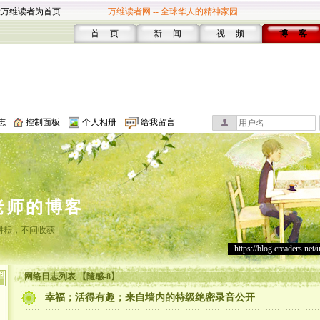
设万维读者为首页
万维读者网 -- 全球华人的精神家园
首 页
新 闻
视 频
博 客
志
控制面板
个人相册
给我留言
老师的博客
耕耘，不问收获
https://blog.creaders.net/
网络日志列表 【隨感-8】
幸福；活得有趣；来自墙内的特级绝密录音公开