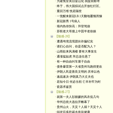
· 为避免全美旧金山化 我提前邮寄
· 终于，伟大国拟试点开放红灯区。
· 重回万维 恍若隔世
· 一觉醒来新冠LB.1天翻地覆慨而慷
· 新冠新秀 1号病人
· 墙内热传快讯：拜登驾崩
· 苏联老大哥撞上中囯半老徐娘
【隨感-28】
· 遭遇垮境流氓团伙诈骗纪实
· 请扪心自问，你是否配为人？
· 山雨欲来风满楼 要有大事发生
· 通涨猛如虎 拜总连任悬了
· 有一种自由叫车厘子自由
· 债务爆雷第一大省贵州马跑得更欢
· 伊朗人民是善良文明的 庆幸以色
· 速战速决 伊朗真乃大丈夫也
· 若知今日 何必当初 亡羊补牢为时
· 瓷器求鉴赏
【隨感-27】
· 就第一夫人彭丽媛的风衣侃几句
· 华州总统大选拉开帷幕了
· 贵州山火，天災？人祸？天災十人
· 60岁后多吃碳水有益健康