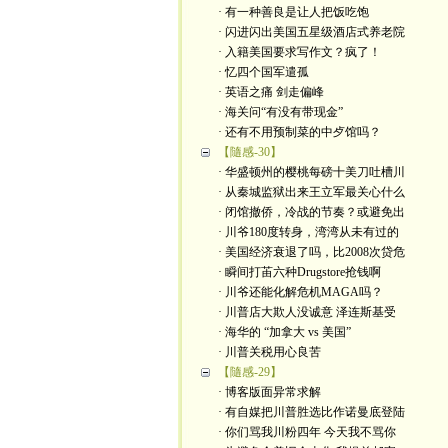
· 有一种善良是让人把饭吃饱
· 闪进闪出美国五星级酒店式养老院
· 入籍美国要求写作文？疯了！
· 忆四个国军遣孤
· 英语之痛 剑走偏峰
· 海关问“有没有带现金”
· 还有不用预制菜的中歺馆吗？
【隨感-30】
· 华盛顿州的樱桃每磅十美刀吐槽川
· 从秦城监狱出来王立军最关心什么
· 闭馆撤侨，冷战的节奏？或避免出
· 川爷180度转身，湾湾从未有过的
· 美国经济衰退了吗，比2008次贷危
· 瞬间打苖六种Drugstore抢钱啊
· 川爷还能化解危机MAGA吗？
· 川普店大欺人没诚意 泽连斯基受
· 海华的 “加拿大 vs 美国”
· 川普关税用心良苦
【隨感-29】
· 博客版面异常求解
· 有自媒把川普胜选比作诺曼底登陆
· 你们骂我川粉四年 今天我不骂你