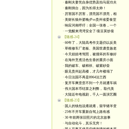
· 秦刚夫妻凭自身优势及拍马屁功夫
· 秦刚倒台，因为长得太帅！
· 厉害国不厉害，漂亮国不漂亮，相
· 美财长狼外婆晚歺vs贵州省委食堂
· 响应河南呼吁：全国一张卷，一个
· 一觉醒来湾湾安全了/蚕豆荚炒蚕
【隨感-24】
· 60年了，大陆高考作文题仍以反美
· 草根修车厂老板、美国世袭贵族老
· 今天妞妞考驾照，被撞坏的车修好
· 在海外烹煮活色生香的重庆小面
· 我的破车、破棉袄、破紫砂壶
· 眼见贵州起高楼，才几年楼塌了
· 今日法国不再是8964法兰西
· 复开车爽歪歪不到一个月就遭车祸
· 伟大国本币结算之利弊， 取代美
· 大陆近年电视剧，千人一面演艺圈
【隨感-23】
· 国人的钱包说瘪就瘪，留学猪羊变
· 25年不开车重新自驾上路有感
· 30 年前两张旧照片的北京故事
· 与自动化斗，其乐无穷！