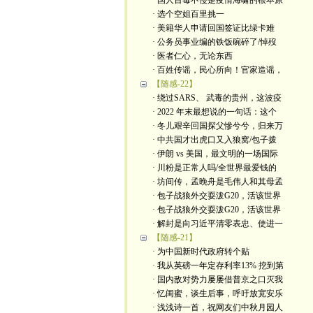
· 国人百毒不侵是疫情海啸的根本原
· 选个空姐百里挑一
· 美籍华人申请回国签证比绿卡难
· 公务员事业编的铁饭碗碎了/悼歿
· 医者仁心，无论东西
· 百姓传谣，民心所向！官家造谣，
【随感-22】
· 绕过SARS、 武毒的贵州，这波疫
· 2022 年末最想说的一句话：这个
· 冬儿艰辛回国探父慘兮兮，归来万
· 中共国才出虎口又入狼窝/包子拨
· 伊朗 vs 美国，最文明的一场国际
· 川粉是正常人吗/全世界最爱钱的
· 坊间传，孟晚舟是毛伟人和其母孟
· 包子战狼外交耍泼G20，活该世界
· 包子战狼外交耍泼G20，活该世界
· 解封是向习近平清零表忠、使进一
【随感-21】
· 为中国新时代政府转个贴
· 我从英磅一年定存利率13% 挖到第
· 国内敌对势力屡屡借普京之口灭我
· 忆闺蜜，谈生后事，呼吁放宽安乐
· 浅浅诗一首，祝网友们中秋月园人