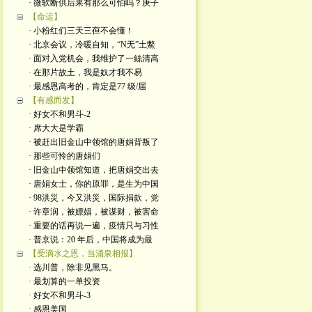
· 微软断供后果有那么可怕吗？庚子
【命运】
· 小粉红们三天三亱不会懂！
· 北京会议，冷暖自知，“N无”土鱉
· 面对入党机会，我维护了一絲清高
· 在那片故土，我是奴才我不易
· 最感恩高考的，肯定是77 级/届
【有感而发】
· 好女不和男斗-2
· 席大大是学霸
· 被赶出旧金山中领馆的唐娟背叛了
· 那些可怜的唐娟们
· 旧金山中领馆知道，把唐娟交出去
· 唐娟女士，你的原罪，是生为中国
· 98洪災，今又洪災，国际捐款，党
· 许章润，被嫖娼，被谋财，被害命
· 重要的话再说一遍，疫情只与习性
· 普京说：20 年后，中国将成为最
【受滴水之恩，当涌泉相报】
· 选川普，除非见黑马。
· 最划算的一单投资
· 好女不和男斗-3
· 感恩美国