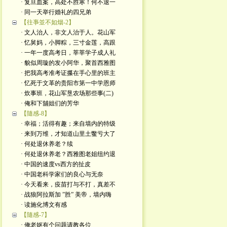
· 复旦血案，高处不胜寒！何不退一
· 同一天举行婚礼的四兄弟
【往亊並不如烟-2】
· 文人治人，非文人治于人。花山军
· 忆舅妈，小脚粽，三寸金莲，高跟
· 一年一度高考日，莘莘学子成人礼
· 貌似周璇的发小阿华，聚首西雅图
· 把我高考准考证攥在手心里的班主
· 忆死于文革的贵阳市第一中学恩师
· 炊事班，花山军垦农场那些事(二)
· 俺和下舖姐们的芳华
【隨感-8】
· 幸福；活得有趣；来自墙内的特级
· 来到万维，才知道山里土鳖亏大了
· 何处退休养老？续
· 何处退休养老？西雅图老姐纽约退
· 中国的速度vs西方的扯皮
· 中国老科学家们的良心与无奈
· 今天看来，疫苗打与不打，真差不
· 战狼阿拉斯加 ”胜” 美帝，墙内嗨
· 读施化博文有感
【隨感-7】
· 俺老妪有个问题请教各位