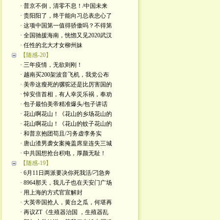
· 普京不倒，清零不息！/中国未来
· 贵阳阳了，终于能向习总表忠心了
· 这项中国第一值得骄傲吗？不得第
· 全国驰援海南，恍惚又见2020武汉
· 任性的北大才女柳州妹
【随感-20】
· 三年疫情，无欲则刚！
· 越南买200架波音飞机，我党公布
· 美帝这瘦死的骡驼还是比厉害国的
· 悼安倍首相，有人幸災乐祸，奉劝
· 包子最怕美帝精准爆头/包子讲话
· 花山啊花山！《花山的乡场花山的
· 花山啊花山！《花山的蚊子花山的
· 和普京抱团苟且/习务虚李务实
· 唐山渣男袭女案掩盖席皇连失三城
· 中共国想抢台积电，厚颜无耻！
【随感-19】
· 6月11日两派要决你死我活/刁急奔
· 8964那天，我儿子也在天安门广场
· 用上海的方式官宣解封
· 大英帝国抢人，黄台之瓜，何堪再
· 再议ZT《生殖器治国 ，生殖器乱