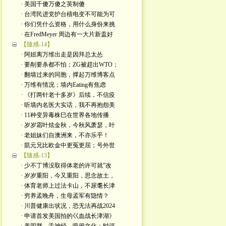
· 美国千傻万傻之英制傻
· 台湾民进党护台積电变不可能为可
· 你们凭什么资格，用什么身份来挑
· 在FredMeyer 周边有一大片新盖好
【隨感-14】
· 阿妞离万维出走是因拜总太怂
· 要剮要杀都不怕；ZG被趕出WTO；
· 翻墙过来的同胞，撑起万维博客点
· 万维有情况；墙内Eating有焦虑
· 《打两针老十多岁》后续，不信疫
· 听墙内名医大实话，我不再抱怨美
· 11种变异毒株巳在世界各地传播
· 岁岁霜叶炫金秋，今秋风萧瑟，叶
· 老姐妹们自澳洲来，不亦乐乎！
· 凱元兄比欧金中更冤更屈；号外世
【隨感-13】
· 少不丁博没取得体老的许可就”改
· 岁岁重阳，今又重阳，思念故土，
· 体育老师上过法卡山，不尿耄长津
· 穷养孟晚舟，生母孟军有隐情？
· 川普健康出状况，恐无法再战2024
· 申请首发美国拍的巜血战长津湖》