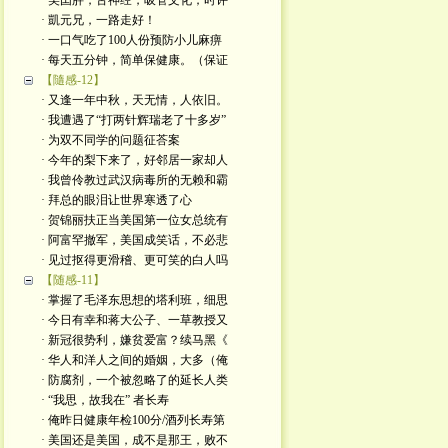
· 美囯胖，舌神经，吸管文化；时评
· 凱元兄，一路走好！
· 一口气吃了100人份预防小儿麻痹
· 每天五分钟，简单保健康。（保证
【隨感-12】
· 又逢一年中秋，天无情，人依旧。
· 我遭遇了“打两针辉瑞老了十多岁”
· 为双不同学的问题征荅案
· 今年的梨下来了，好邻居一家却人
· 我曾伶教过武汉病毒所的无赖和霸
· 拜总的眼泪让世界寒透了心
· 贺锦丽扶正当美国第一位女总统有
· 阿富罕撤军，美国成笑话，不必悲
· 见过抠得更滑稽、更可笑的白人吗
【随感-11】
· 掌握了毛泽东思想的塔利班，细思
· 今日有幸和蒋大公子、一草教授又
· 新冠很势利，嫌贫爱富？续马黑《
· 华人和洋人之间的婚姻，大多（俺
· 防腐剂，一个被忽略了的延长人类
· “我思，故我在” 者长寿
· 俺昨日健康年检100分/酒列长寿第
· 美国还是美国，成不是那王，败不