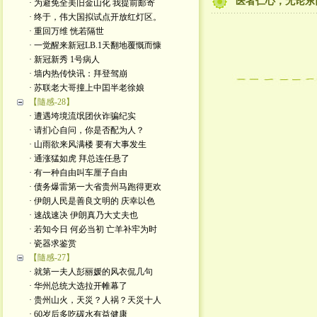
医者仁心，无论东
· 为避免全美旧金山化 我提前邮寄
· 终于，伟大国拟试点开放红灯区。
· 重回万维 恍若隔世
· 一觉醒来新冠LB.1天翻地覆慨而慷
· 新冠新秀 1号病人
· 墙内热传快讯：拜登驾崩
· 苏联老大哥撞上中囯半老徐娘
【隨感-28】
· 遭遇垮境流氓团伙诈骗纪实
· 请扪心自问，你是否配为人？
· 山雨欲来风满楼 要有大事发生
· 通涨猛如虎 拜总连任悬了
· 有一种自由叫车厘子自由
· 债务爆雷第一大省贵州马跑得更欢
· 伊朗人民是善良文明的 庆幸以色
· 速战速决 伊朗真乃大丈夫也
· 若知今日 何必当初 亡羊补牢为时
· 瓷器求鉴赏
【隨感-27】
· 就第一夫人彭丽媛的风衣侃几句
· 华州总统大选拉开帷幕了
· 贵州山火，天災？人祸？天災十人
· 60岁后多吃碳水有益健康