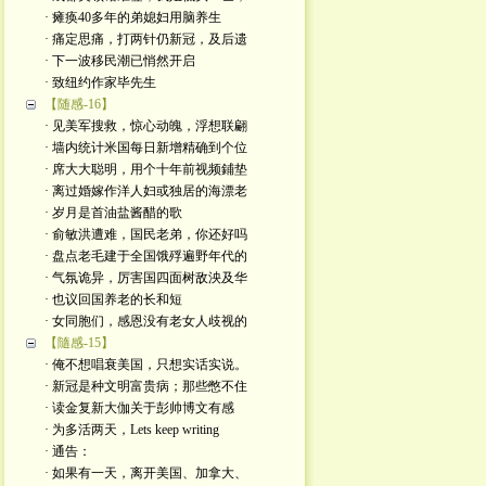
· 瘫痪40多年的弟媳妇用脑养生
· 痛定思痛，打两针仍新冠，及后遗
· 下一波移民潮已悄然开启
· 致纽约作家毕先生
【随感-16】
· 见美军搜救，惊心动魄，浮想联翩
· 墙内统计米国每日新增精确到个位
· 席大大聪明，用个十年前视频鋪垫
· 离过婚嫁作洋人妇或独居的海漂老
· 岁月是首油盐酱醋的歌
· 俞敏洪遭难，国民老弟，你还好吗
· 盘点老毛建于全国饿殍遍野年代的
· 气氛诡异，厉害国四面树敌泱及华
· 也议回国养老的长和短
· 女同胞们，感恩没有老女人歧视的
【隨感-15】
· 俺不想唱衰美国，只想实话实说。
· 新冠是种文明富贵病；那些憋不住
· 读金复新大伽关于彭帅博文有感
· 为多活两天，Lets keep writing
· 通告：
· 如果有一天，离开美国、加拿大、