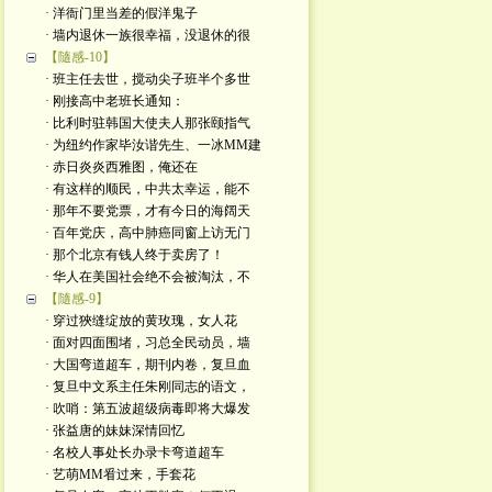
· 洋衙门里当差的假洋鬼子
· 墙内退休一族很幸福，没退休的很
【隨感-10】
· 班主任去世，搅动尖子班半个多世
· 刚接高中老班长通知：
· 比利时驻韩国大使夫人那张颐指气
· 为纽约作家毕汝谐先生、一冰MM建
· 赤日炎炎西雅图，俺还在
· 有这样的顺民，中共太幸运，能不
· 那年不要党票，才有今日的海阔天
· 百年党庆，高中肺癌同窗上访无门
· 那个北京有钱人终于卖房了！
· 华人在美国社会绝不会被淘汰，不
【隨感-9】
· 穿过狹缝绽放的黄玫瑰，女人花
· 面对四面围堵，习总全民动员，墙
· 大国弯道超车，期刊内卷，复旦血
· 复旦中文系主任朱刚同志的语文，
· 吹哨：第五波超级病毒即将大爆发
· 张益唐的妹妹深情回忆
· 名校人事处长办录卡弯道超车
· 艺萌MM㸔过来，手套花