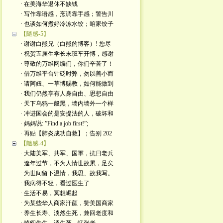
· 在美海华退休不缺钱
· 写作靠语感，烹调靠手感；警告川
· 也谈如何煮好冷冻水饺；咱家饺子
【隨感-5】
· 谢谢白熊兄（白熊的博客）! 您尽
· 祝贺五届生学长末班车开博，感谢
· 尊敬的万维网编们，你们辛苦了！
· 借万维平台针砭时弊，勿以善小而
· 请阿妞、一草博赐教，如何能做到
· 我们仍然享有人身自由、思想自由
· 天下乌鸦一般黑，墙内墙外一个样
· 冲进国会的是安提法的人，破坏和
· 妈妈说: ”Find a job first!”;
· 再贴【肺炎成功自救】；告别 202
【隨感-4】
· 大陆美军、共军、国軍，抗日老兵
· 逢年过节，不为人情世故累，足矣
· 为世间留下温情，我思、故我写。
· 我病得不轻，看过医生了
· 生活不易，冥想崛起
· 为某些华人商家汗颜，赞美国商家
· 养生长寿、淡然生死，兼回老度和