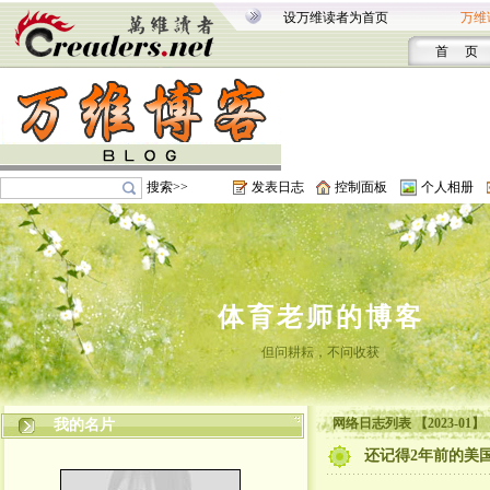
设万维读者为首页
万维
首 页
搜索>>
发表日志
控制面板
个人相册
体育老师的博客
但问耕耘，不问收获
网络日志列表 【2023-01】
我的名片
还记得2年前的美