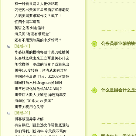
· 有一种善良是让人把饭吃饱
· 闪进闪出美国五星级酒店式养老院
· 入籍美国要求写作文？疯了！
· 忆四个国军遣孤
· 英语之痛 剑走偏峰
· 海关问“有没有带现金”
· 还有不用预制菜的中歺馆吗？
公务员事业编的铁
【隨感-30】
· 华盛顿州的樱桃每磅十美刀吐槽川
· 从秦城监狱出来王立军最关心什么
· 闭馆撤侨，冷战的节奏？或避免出
· 川爷180度转身，湾湾从未有过的
· 美国经济衰退了吗，比2008次贷危
· 瞬间打苖六种Drugstore抢钱啊
· 川爷还能化解危机MAGA吗？
什么是国会什么是党
· 川普店大欺人没诚意 泽连斯基受
· 海华的 “加拿大 vs 美国”
· 川普关税用心良苦
【隨感-29】
· 博客版面异常求解
· 有自媒把川普胜选比作诺曼底登陆
· 你们骂我川粉四年 今天我不骂你