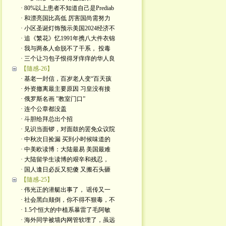
· 80%以上患者不知道自己是Prediab
· 和漂亮国比高低 厉害国尚需努力
· 小区圣诞灯饰预示美国2024经济不
· 追《繁花》忆1991年携八大件衣锦
· 我与两条人命脱不了干系， 投毒
· 三个让习包子恨得牙痒痒的华人良
【隨感-26】
· 基老一封信，百岁老人变“百天孩
· 外资撤离最主要原因 习皇没有接
· 俄罗斯名画 ”教室门口”
· 连个公章都没盖
· 斗胆给拜总出个招
· 见识当面锣，对面鼓的罢免众议院
· 中秋次日捡漏 买到小时候味道的
· 中美欧读博：大陆最易 美国最难
· 大陆留学生读博的艰辛和残忍，
· 国人逢日必反又犯傻 又搬石头砸
【隨感-25】
· 伟光正的潜艇出事了， 谣传又一
· 社会黑白颠倒，你不得不狠毒，不
· 1.5个恒大的中植系暴雷了毛阿敏
· 海外同学被墙内网管软埋了，虽远