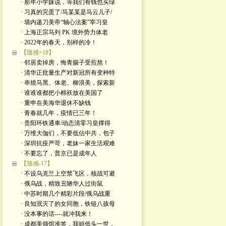
· 那年小学妹说，等我们有钱也买绿
· 习真的完蛋了/马某某是马云儿子/
· 墙内递刀美帝“轴心法案”宰习皇
· 上海正宗马列 PK 境外势力体老
· 2022年的春天，别样的冷！
【隨感=18】
· 邻居卖掉房，悔青腸子受煎熬！
· 清华正批量生产对新冠所有变种特
· 串燒马黑、体老、柳浪美，探索新
· 谁谁谁都把小棉袄放在美国了
· 重申在美海华退休不缺钱
· 青春就几年，疫情已三年！
· 贵阳环铁通車/动态清零习皇撑得
· 万维大伽们，不要低估中共，包子
· 深圳抗疫严苛，老妹一家生活艰难
· 不要忘了，普京已是成年人
【随感-17】
· 不设乌克兰上空禁飞区，核战可避
· 俄乌战，精致丑陋华人过街鼠
· 中苏时期几个精彩片段/俄乌战重
· 良知泯灭了的女同胞，铁链八孩母
· 没本事的话----就冲我来！
· 成都美领馆准签，我姐低头一世，