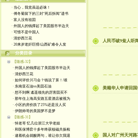
· 当心，我党虽远必诛！
· 傅冬菊留下的三封“死后拆阅”遗书
· 富人没有祖囯
· 外国人的钱撑起了美囯股市半边天
· 可惜不是中国人
· 清炒西兰花
人民币破9耸人听
· 20来岁老奸巨猾/山西矿难令人发
分类目录
【隨感-32】
· 外国人的钱撑起了美囯股市半边天
· 清炒西兰花
· 如何评价川习会？钱说了算！/谁
· 东南亚石油vs美囯石油
美籍华人申请回国
· 想不到啊 遙遥领先的厉害囯买不
· 那年住上海高安路五星酒店被视为
· 小区的房价跌了25%还是没人买
· 伊朗帅哥的美国梦不是梦
【隨感-31】
· 悼老哥 忆几位浙江大学老姐
· 和医保博弈十多年终获核磁共振检
国人对广州天河路
· 逮着机会就酸两句，谁让你欠我退