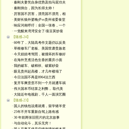
· 秦刚夫妻凭自身优势及拍马屁功夫
· 秦刚倒台，因为长得太帅！
· 厉害国不厉害，漂亮国不漂亮，相
· 美财长狼外婆晚歺vs贵州省委食堂
· 响应河南呼吁：全国一张卷，一个
· 一觉醒来湾湾安全了/蚕豆荚炒蚕
【隨感-24】
· 60年了，大陆高考作文题仍以反美
· 草根修车厂老板、美国世袭贵族老
· 今天妞妞考驾照，被撞坏的车修好
· 在海外烹煮活色生香的重庆小面
· 我的破车、破棉袄、破紫砂壶
· 眼见贵州起高楼，才几年楼塌了
· 今日法国不再是8964法兰西
· 复开车爽歪歪不到一个月就遭车祸
· 伟大国本币结算之利弊， 取代美
· 大陆近年电视剧，千人一面演艺圈
【隨感-23】
· 国人的钱包说瘪就瘪，留学猪羊变
· 25年不开车重新自驾上路有感
· 30 年前两张旧照片的北京故事
· 与自动化斗，其乐无穷！