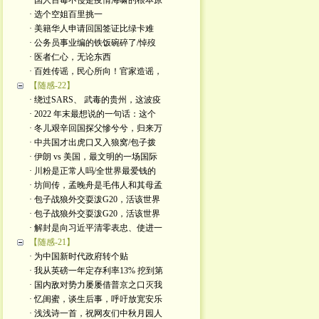
· 国人百毒不侵是疫情海啸的根本原
· 选个空姐百里挑一
· 美籍华人申请回国签证比绿卡难
· 公务员事业编的铁饭碗碎了/悼歿
· 医者仁心，无论东西
· 百姓传谣，民心所向！官家造谣，
【随感-22】
· 绕过SARS、 武毒的贵州，这波疫
· 2022 年末最想说的一句话：这个
· 冬儿艰辛回国探父慘兮兮，归来万
· 中共国才出虎口又入狼窝/包子拨
· 伊朗 vs 美国，最文明的一场国际
· 川粉是正常人吗/全世界最爱钱的
· 坊间传，孟晚舟是毛伟人和其母孟
· 包子战狼外交耍泼G20，活该世界
· 包子战狼外交耍泼G20，活该世界
· 解封是向习近平清零表忠、使进一
【随感-21】
· 为中国新时代政府转个贴
· 我从英磅一年定存利率13% 挖到第
· 国内敌对势力屡屡借普京之口灭我
· 忆闺蜜，谈生后事，呼吁放宽安乐
· 浅浅诗一首，祝网友们中秋月园人