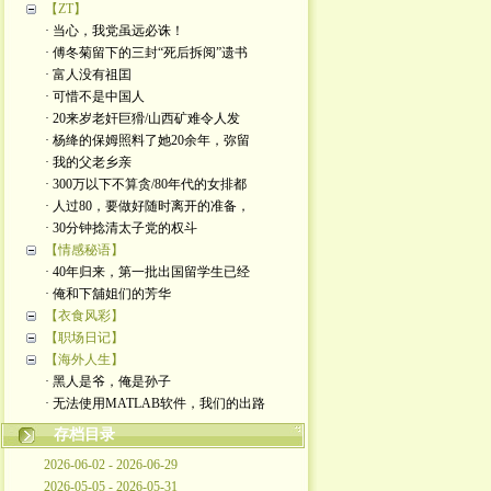
【ZT】
· 当心，我党虽远必诛！
· 傅冬菊留下的三封“死后拆阅”遗书
· 富人没有祖囯
· 可惜不是中国人
· 20来岁老奸巨猾/山西矿难令人发
· 杨绛的保姆照料了她20余年，弥留
· 我的父老乡亲
· 300万以下不算贪/80年代的女排都
· 人过80，要做好随时离开的准备，
· 30分钟捻清太子党的权斗
【情感秘语】
· 40年归来，第一批出国留学生已经
· 俺和下舖姐们的芳华
【衣食风彩】
【职场日记】
【海外人生】
· 黑人是爷，俺是孙子
· 无法使用MATLAB软件，我们的出路
存档目录
2026-06-02 - 2026-06-29
2026-05-05 - 2026-05-31