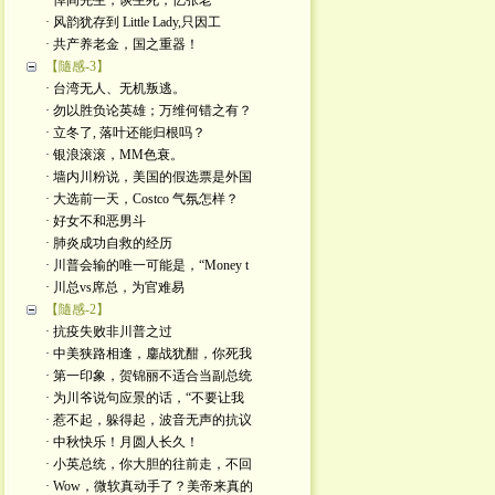
· 悼阎先生，谈生死，忆张老
· 风韵犹存到 Little Lady,只因工
· 共产养老金，国之重器！
【隨感-3】
· 台湾无人、无机叛逃。
· 勿以胜负论英雄；万维何错之有？
· 立冬了, 落叶还能归根吗？
· 银浪滚滚，MM色衰。
· 墙内川粉说，美国的假选票是外国
· 大选前一天，Costco 气氛怎样？
· 好女不和恶男斗
· 肺炎成功自救的经历
· 川普会输的唯一可能是，“Money t
· 川总vs席总，为官难易
【隨感-2】
· 抗疫失败非川普之过
· 中美狭路相逢，鏖战犹酣，你死我
· 第一印象，贺锦丽不适合当副总统
· 为川爷说句应景的话，“不要让我
· 惹不起，躲得起，波音无声的抗议
· 中秋快乐！月圆人长久！
· 小英总统，你大胆的往前走，不回
· Wow，微软真动手了？美帝来真的