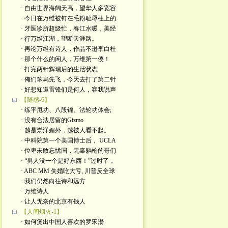
· 自由世界海阔天高，望华人多宽容
· 今日在万维被钉在毛粉耻辱柱上的
· 牙医诊所超级忙，春江水暖，美经
· 行万维江湖，望断天涯路。
· 再论万维有诗人，作品不逊李白杜
· 那个什么的闲人，万维第一儍！
· 打完两针辉瑞后的生活状态
· 俺们笨烏先飞，今天去打了第二针
· 好想知道雷锋们是何人，容我说声
【随感-6】
· 练平甩功、八段锦、法轮功体会;
· 没有合法居留的Gizmo
· 越是崇洋媚外，越被人看不起。
· 中科院第一个美国博士后， UCLA
· 位卑未敢忘忧国，无辜躺枪的哥们
· “男人没一个是好东西！”过时了，
· ABC MM 失婚吃大亏, 川普反全球
· 我们仍然向往诗和远方
· 万维诗人
· 让人无奈的北京有钱人
【人间烟火-1】
· 如何煲出中国人喜欢的罗宋湯