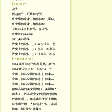
【人间烟火】
· 盐香
· 提起黄豆，屁民特想哭。
· 疫中退休宅家，慎防抑郁（重贴）
· 疫中退休宅家，慎防抑郁
· 有机vs非有机食品、保健品
· 可食可药车前草
· 蒲公英vs荠菜
· 舌尖上的记忆（3）喜也过年、悲
· 舌尖上的记忆（2）那年，吃着年
· 舌尖上的记忆（1）过大年，吃饺
【往亊並不如烟】
· 8964 镇压学运的结果是挡不住的
· 8964 我没有沉默，紀念64三十一
· 亲历，闻名全国的科技打假案---
· 亲历，闻名全国的科技打假案---
· 亲历，闻名全国的科技打假案---
· 颜值高端的美女同胞们，美国慎入
· 厉害了，以不说中文而骄傲的同胞
· 代考俄语，八年寒窗终于派上用场
· 法卡山战地三人特别小分队，实话
· 那年"袓国母亲"砸我饭