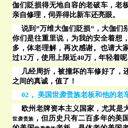
伽们貶损得无地自容的老破车，老
亲自修理，伺弄得比新车还亮眼。
说到
”万维大伽们貶损”，大伽们
你们是往重里说，为我的安全着想
多，体老理解，再次感谢。也请大
过12万，使用上限近40万，年轻着呢
几经周折，被撞坏的车修好了，
之间的真诚，值了！
02， 美国世袭贵族老板和他的老
欧州老牌资本主义国家，尤其是
，但历史只有二百多年的美
世袭贵族
的美国
老板，是体老的美国