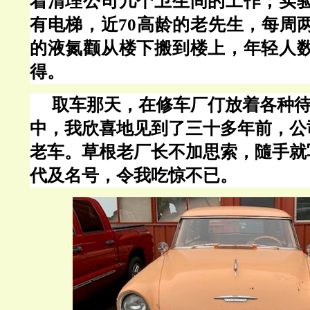
着清理公司几个卫生间的工作；实
有电梯，近
70高龄的老先生，每周
的液氮颧从楼下搬到楼上，年轻人
得。
取车那天，在修车厂仃放着各种
中，我欣喜地见到了三十多年前，公
老车。草根老厂长不加思索，隨手就
代及名号，令我吃惊不已。