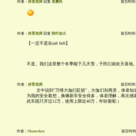
作者：
体育老师
回复
老農民
留言时间：20
作者：
体育老师
回复
秋叶如火
留言时间：20
【一定不是在salt belt】
不是。我们这里整个冬季能下几天雪，子民们就欢天喜地
作者：
体育老师
留言时间：20
文中说到”万维大伽们貶损”，大伽们别再意，体老知
为我的安全着想，换辆新车安全得多，体老理解，再次感
此车因只开过12万，使用上限近40万，年轻着呢:）
作者：
Shanechen
留言时间：20