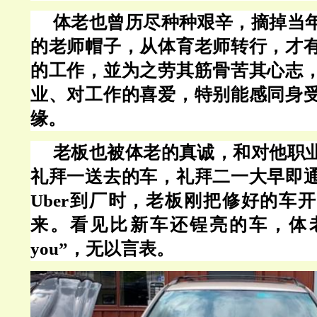
体老也曾历尽种种艰辛，摘掉当
的老师帽子，从体育老师转行，才
的工作，並为之劳其筋骨苦其心志
业、对工作的喜爱，特别能感同身
缘。
老板也被体老的真诚，和对他职
礼拜一送去的车，礼拜二一大早即
Uber到厂时，老板刚把修好的车
来。看见比新车还锃亮的车，体老除
you”，无以言表。