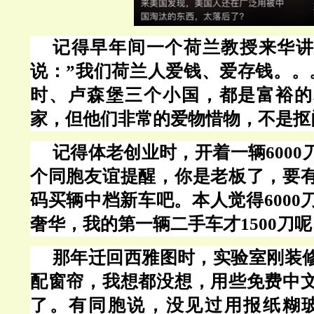
记得早年间一个荷兰教授来华讲
说：
”我们荷兰人爱钱、爱存钱。。
时、卢森堡三个小国，都是富裕的
家，但他们非常的爱物惜物，不是抠
记得体老创业时，开着一辆
600
个同胞友谊提醒，你是老板了，要
码买辆中档新车吧。本人觉得
600
奢华，我的第一辆二手车才1500刀呢
那年迁回西雅图时，实验室刚装
配窗帘，我想都没想，用些免费中
了。有同胞说，没见过用报纸糊