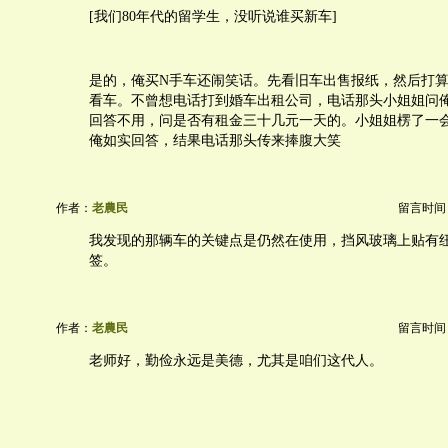
[我们80年代的留学生，没听说谁买新车]
是的，俺买N手车还闹笑话。先看旧车出售报纸，然后打
看车。不曾想电话打到婚车出租公司，电话那头小姐姐问
回答不用，问是否有租金三十几元一天的。小姐姐楞了一
俺如实回答，结果电话那头传来捧腹大笑
作者：
老農民
留言时间：20
我发现的那辆车的关键点是仍然在使用，挡风玻璃上贴有
签。
作者：
老農民
留言时间：20
老师好，勤俭永远是美德，尤其是咱们这代人。