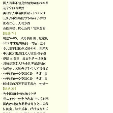
· 国人百毒不侵是疫情海啸的根本原
· 选个空姐百里挑一
· 美籍华人申请回国签证比绿卡难
· 公务员事业编的铁饭碗碎了/悼歿
· 医者仁心，无论东西
· 百姓传谣，民心所向！官家造谣，
【随感-22】
· 绕过SARS、 武毒的贵州，这波疫
· 2022 年末最想说的一句话：这个
· 冬儿艰辛回国探父慘兮兮，归来万
· 中共国才出虎口又入狼窝/包子拨
· 伊朗 vs 美国，最文明的一场国际
· 川粉是正常人吗/全世界最爱钱的
· 坊间传，孟晚舟是毛伟人和其母孟
· 包子战狼外交耍泼G20，活该世界
· 包子战狼外交耍泼G20，活该世界
· 解封是向习近平清零表忠、使进一
【随感-21】
· 为中国新时代政府转个贴
· 我从英磅一年定存利率13% 挖到第
· 国内敌对势力屡屡借普京之口灭我
· 忆闺蜜，谈生后事，呼吁放宽安乐