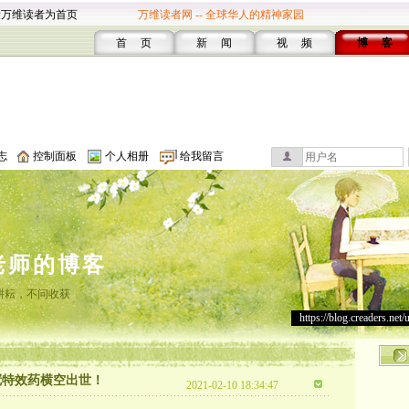
设万维读者为首页
万维读者网 -- 全球华人的精神家园
首 页
新 闻
视 频
博 客
志
控制面板
个人相册
给我留言
老师的博客
耕耘，不问收获
https://blog.creaders.net/
冠特效药横空出世！
2021-02-10 18:34:47