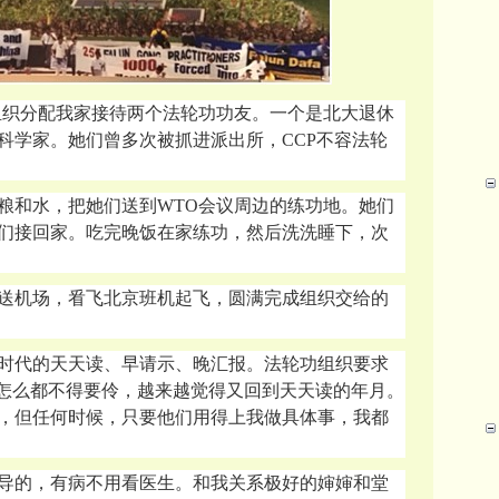
组织分配我家接待两个法轮功功友。一个是北大退休
科学家。她们曾多次被抓进派出所，CCP不容法轮
粮和水，把她们送到
WTO会议周边的练功地。她们
们接回家。吃完晚饭在家练功，然后洗洗睡下，次
。
送机场，㸔飞北京班机起飞，圆满完成组织交给的
时代的天天读、早请示、晚汇报。法轮功组织要求
我怎么都不得要伶，越来越觉得又回到天天读的年月。
，但任何时候，只要他们用得上我做具体事，我都
导的，有病不用看医生。和我关系极好的婶婶和堂