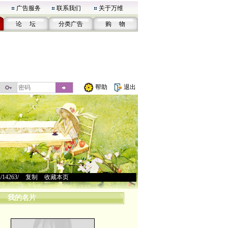
广告服务
联系我们
关于万维
论 坛
分类广告
购 物
帮助
退出
u/14263/
>
复制
>
收藏本页
我的名片