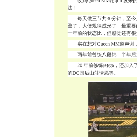
收到
Queen MM
用
qqh 
法！
每天做三节共
30分钟，至
盈了，大便规律成形了，最重要
十年前的状态比，但感觉还有很
实在想对
Queen MM道声谢
两年前曾练八段锦，半年后
20 年前修练
，还加入
法轮功
的DC国后山荘请愿等。