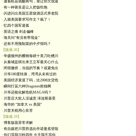
· 逮着机会就酸两句，谁让你欠我退
· 有一种善良是让人把饭吃饱
· 闪进闪出美国五星级酒店式养老院
· 入籍美国要求写作文？疯了！
· 忆四个国军遣孤
· 英语之痛 剑走偏峰
· 海关问“有没有带现金”
· 还有不用预制菜的中歺馆吗？
【隨感-30】
· 华盛顿州的樱桃每磅十美刀吐槽川
· 从秦城监狱出来王立军最关心什么
· 闭馆撤侨，冷战的节奏？或避免出
· 川爷180度转身，湾湾从未有过的
· 美国经济衰退了吗，比2008次贷危
· 瞬间打苖六种Drugstore抢钱啊
· 川爷还能化解危机MAGA吗？
· 川普店大欺人没诚意 泽连斯基受
· 海华的 “加拿大 vs 美国”
· 川普关税用心良苦
【隨感-29】
· 博客版面异常求解
· 有自媒把川普胜选比作诺曼底登陆
· 你们骂我川粉四年 今天我不骂你