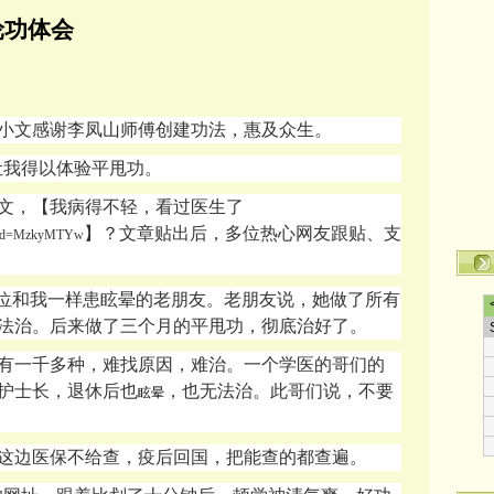
轮功体会
小文感谢李凤山师傅创建功法，惠及众生。
，让我得以体验平甩功。
文，【我病得不轻，看过医生了
】？文章贴出后，多位热心网友跟贴、支
hp?did=MzkyMTYw
位和我一样患眩晕的老朋友。老朋友说，她做了所有
法治。后来做了三个月的平甩功，彻底治好了。
有一千多种，难找原因，难治。一个学医的哥们的
护士长，退休后也
，也无法治。此哥们说，不要
眩晕
这边医保不给查，疫后回国，把能查的都查遍。