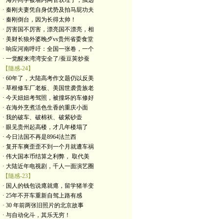
· 海外同学被墙内网管软埋了，虽远
· 秦刚夫妻凭自身优势及拍马屁功夫
· 秦刚倒台，因为长得太帅！
· 厉害国不厉害，漂亮国不漂亮，相
· 美财长狼外婆晚歺vs贵州省委食堂
· 响应河南呼吁：全国一张卷，一个
· 一觉醒来湾湾安全了/蚕豆荚炒蚕
【隨感-24】
· 60年了，大陆高考作文题仍以反美
· 草根修车厂老板、美国世袭贵族老
· 今天妞妞考驾照，被撞坏的车修好
· 在海外烹煮活色生香的重庆小面
· 我的破车、破棉袄、破紫砂壶
· 眼见贵州起高楼，才几年楼塌了
· 今日法国不再是8964法兰西
· 复开车爽歪歪不到一个月就遭车祸
· 伟大国本币结算之利弊， 取代美
· 大陆近年电视剧，千人一面演艺圈
【隨感-23】
· 国人的钱包说瘪就瘪，留学猪羊变
· 25年不开车重新自驾上路有感
· 30 年前两张旧照片的北京故事
· 与自动化斗，其乐无穷！