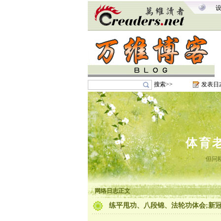
搜索>>
发表日
体育
但问
网络日志正文
练平甩功、八段锦、法轮功体会;新