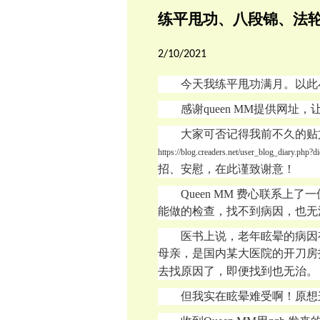
练平甩功、八段锦、法
2/10/2021
今天我练平甩功满月。以此
感谢
queen MM提供网址
大家可否记得我前不久的贴
https://blog.creaders.net/user_blog_diary.p
招、安慰，在此谨致谢意！
Queen MM
费心联系上了一
能做的检查，找不到病因，也无
医书上说，老年眩晕的病因
母亲，是国内某大医院的开刀房
去找原因了，即便找到也无治。
但我实在眩晕难受啊！原想