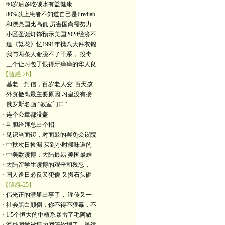
· 60岁后多吃碳水有益健康
· 80%以上患者不知道自己是Prediab
· 和漂亮国比高低 厉害国尚需努力
· 小区圣诞灯饰预示美国2024经济不
· 追《繁花》忆1991年携八大件衣锦
· 我与两条人命脱不了干系， 投毒
· 三个让习包子恨得牙痒痒的华人良
【隨感-26】
· 基老一封信，百岁老人变“百天孩
· 外资撤离最主要原因 习皇没有接
· 俄罗斯名画 ”教室门口”
· 连个公章都没盖
· 斗胆给拜总出个招
· 见识当面锣，对面鼓的罢免众议院
· 中秋次日捡漏 买到小时候味道的
· 中美欧读博：大陆最易 美国最难
· 大陆留学生读博的艰辛和残忍，
· 国人逢日必反又犯傻 又搬石头砸
【隨感-25】
· 伟光正的潜艇出事了， 谣传又一
· 社会黑白颠倒，你不得不狠毒，不
· 1.5个恒大的中植系暴雷了毛阿敏