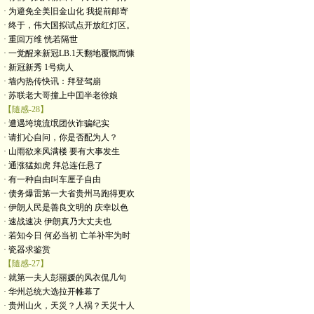
· 为避免全美旧金山化 我提前邮寄
· 终于，伟大国拟试点开放红灯区。
· 重回万维 恍若隔世
· 一觉醒来新冠LB.1天翻地覆慨而慷
· 新冠新秀 1号病人
· 墙内热传快讯：拜登驾崩
· 苏联老大哥撞上中囯半老徐娘
【隨感-28】
· 遭遇垮境流氓团伙诈骗纪实
· 请扪心自问，你是否配为人？
· 山雨欲来风满楼 要有大事发生
· 通涨猛如虎 拜总连任悬了
· 有一种自由叫车厘子自由
· 债务爆雷第一大省贵州马跑得更欢
· 伊朗人民是善良文明的 庆幸以色
· 速战速决 伊朗真乃大丈夫也
· 若知今日 何必当初 亡羊补牢为时
· 瓷器求鉴赏
【隨感-27】
· 就第一夫人彭丽媛的风衣侃几句
· 华州总统大选拉开帷幕了
· 贵州山火，天災？人祸？天災十人