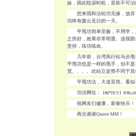
妹，因此耽误时机，至疾不可治
想来我和法轮功无缘，放弃
功终有拨云见日的一天。
平甩功简单至极，不用学，
之所好，效果非常明显。连我那
坚持，练功练命。
几年前，台湾风行站马步甩
平甩功也是一样的甩手，但不是
宽。。。。此站立姿势不同于其
平甩功法，大道至简。看似
功法网址：
【梅門官方】李鳳山
祝网友们健康，新春快乐！
再次谢谢
Queen MM！