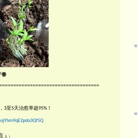
于春
====================================
，
至
天治愈率超
！
3
5
95%
6DojYhm9qE2pdo3Qf5Q
慎
入）