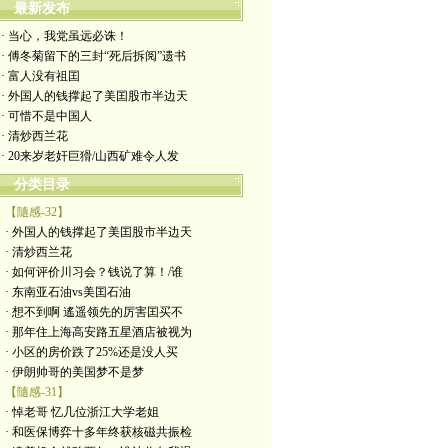
最新发布
· 当心，我党虽远必诛！
· 傅冬菊留下的三封“死后拆阅”遗书
· 富人没有祖囯
· 外国人的钱撑起了美囯股市半边天
· 可惜不是中国人
· 清炒西兰花
· 20来岁老奸巨猾/山西矿难令人发
分类目录
【隨感-32】
· 外国人的钱撑起了美囯股市半边天
· 清炒西兰花
· 如何评价川习会？钱说了算！/谁
· 东南亚石油vs美囯石油
· 想不到啊 遙遥领先的厉害囯买不
· 那年住上海高安路五星酒店被视为
· 小区的房价跌了25%还是没人买
· 伊朗帅哥的美国梦不是梦
【隨感-31】
· 悼老哥 忆几位浙江大学老姐
· 和医保博弈十多年终获核磁共振检