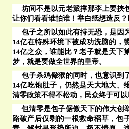
坊间不是以元老派撑那李上要挾
让你们看看谁怕谁！举白纸想造反？
包子之所以如此有持无恐，是因
14亿在特殊环境下被成功洗脑的，
14亿之众，谁能比？老子就是天下
梦，就是要做全世界的皇帝。
包子杀鸡儆猴的同时，也意识到
14亿吃饱肚子，仍然是天大地大、
清零政策不得不松动，民众终于可以
但清零是包子倨傲天下的伟大创
路破产后仅剩的一根救命稻草，包
青，解封是形势所迫，极不情愿。