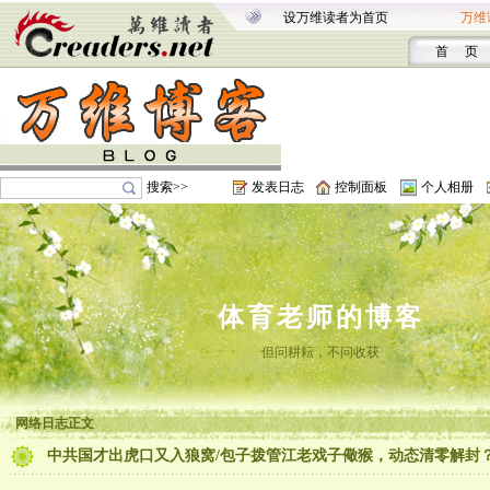
设万维读者为首页
万维
首 页
搜索>>
发表日志
控制面板
个人相册
体育老师的博客
但问耕耘，不问收获
网络日志正文
中共国才出虎口又入狼窝/包子拨管江老戏子儆猴，动态清零解封