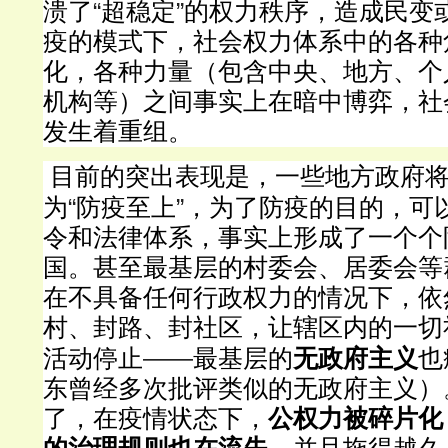
“
”
溃了
超稳定
的权力秩序，造成民变
疫的模式下，社会权力体系中的各种
化，各种力量（包含中央、地方、个
机构等）之间事实上在暗中博弈，社
发生着重组。
目前的突出表现是，一些地方政府
“
”
为
防疫至上
，为了防疫的目的，可
令和法律体系，事实上形成了一个个
国。甚至最基层的村委会、居委会等
在不具备任何行政权力的情况下，依
村、封路、封社区，让辖区内的一切
——
活动停止
最基层的
无政府主义
也
东曾经多次批评类似的无政府主义）
了，在疫情状态下，
公权力被碎片化