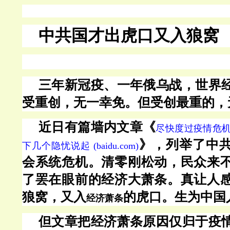
中共国才出虎口又入狼窝
三年新冠疫、一年俄乌战，世界
受重创，无一幸免。但受创最重的，
近日有篇墙内文章《
尽快度过疫情危
》，列举了中
下几个隐忧说起
(baidu.com)
会系统危机。清零刚松动，民众来
了罢在眼前的经济大萧条。真让人
狼窝，又入
的虎口。生为中国
经济萧条
但文章把经济萧条原因仅归于疫