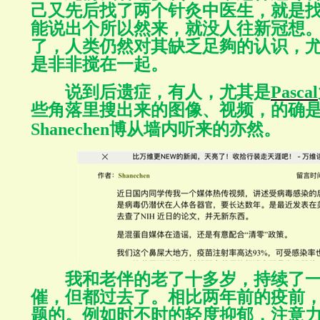
己又先后找了两个针灸中医生，就是
能说出个所以然来，就没人往新冠想
了，人类仍然对其缺乏足夠的认识，
是非非搅在一起。
说到后遗症，有人，尤其是
Pascal
些角落里搜出来的图像、视频，的确
Shanechen
博
从墙内听来的亦然。
我和老伴的老了十多岁，持续了
催，但都过去了。相比两年前的疫前
题的。例如时不时的轻度抑郁，注意