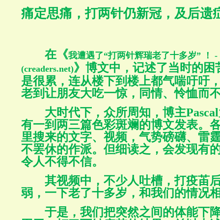
痛定思痛，打两针仍新冠，及后遗
在《
我遭遇了
“
打两针辉瑞老了十多岁
”
！
-
》博文中，记述了当时的困
(creaders.net)
是很累，连从楼下到楼上都气喘吁吁
老到让朋友大吃一惊，同情、怜恤而
大时代下，众所周知，博主
Pascal
有一到两三篇色彩斑斓的博文发表。
里搜来的文字、视频，气势磅礴、雷
不罢休的作派。但细读之，会发现有
令人不得不信。
其视频中，不少人吐槽，打疫苖
弱，一下老了十多岁，和我们的情况
于是，我们把突然之间的体能下