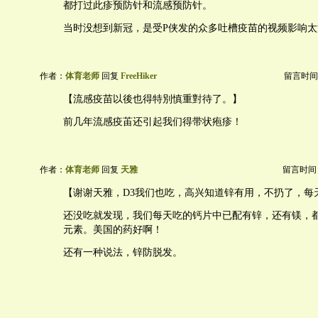
都打过此疹预防针和流感预防针。
当时没想到新冠，是受P侠发的众多吐槽疫苗的视频影响
作者：
体育老师
回复
FreeHiker
留言时间：20
【流感疫苗以後也得特別慎重對待了。】
前几年流感疫苖还引起我们得带状疱疹！
作者：
体育老师
回复
天雅
留言时间：20
【谢谢天雅，D3我们也吃，高兴知道锌有用，不扔了，每
还没吃就发现，我们每天吃的钙片中已配有锌，还有镁，
元素。美国的药好啊！
还有一种说法，锌防脱发。