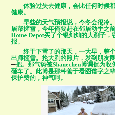
体验过失去健康，会比任何时候
健康。
早些的天气预报说，今冬会很冷
居帮摌雪，今年俺要赶在邻居动手之
Home Depot
买了个银灿灿的大剷子，
报。
终于下雪了的那天，一大早，整
出师摌雪。抡大剷的照片，发到朋友
把。那气势被
Shanechen
博调侃为收
一
砸车了。此博是那种善于看图谱字之
保护费的，神气呵。