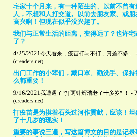
宅家十个月来，有一种陌生的、以前不曾有
人，不想和人打交道。以前去朋友家、或朋
高兴啊！但现在似乎没兴趣了。
我们与正常生活的距离，变得远了？也许宅
了？
4/25/2021
今天看来，疫苗打与不打，真差不多。
(creaders.net)
出门工作的小辈们，戴口罩、勤洗手、保持
么都重要！
9/16/2021
我遭遇了
“
打两针辉瑞老了十多岁
”
！
-
(creaders.net)
打疫苗是为摸着石头过河作貢献，应该！坦
了十几岁的现实！
重要的事说三遍，写这篇博文的目的是记录