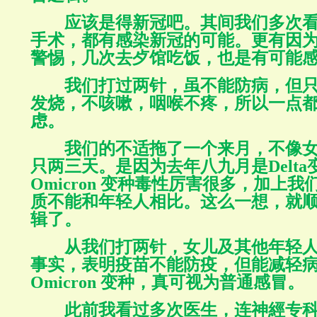
应该是得新冠吧。其间我们多次
手术，都有感染新冠的可能。更有因
警惕，几次去歺馆吃饭，也是有可能
我们打过两针，虽不能防病，但
发烧，不咳嗽，咽喉不疼，所以一点
虑。
我们的不适拖了一个来月，不像
只两三天。是因为去年八九月是
Delta
Omicron
变种毒性厉害很多，加上我
质不能和年轻人相比。这么一想，就
辑了。
从我们打两针，女儿及其他年轻
事实，表明疫苗不能防疫，但能减轻
Omicron
变种，真可视为普通感冒。
此前我看过多次医生，连神經专