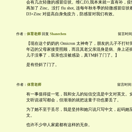
会有几次轻微的感冒症状。维C,D3,我本来就一直有补，
再加了 Zinc。没打 flu shot, 连每年秋冬季的轻微感冒
D3+Zinc 对提高自身免疫力，防感冒对我们有效。
作者：
体育老师
回复
Shanechen
留言时间：20
【现在这个奶奶的 Omicron 太神奇了，朋友的儿子不打
年迈的父母家接受照顾，而且其老父亲混身是病、身上还
儿子没事了，双亲也没被感染，真TM斜了门了。】
是有些斜了门了。
作者：
体育老师
留言时间：20
有一事值得提一笔，我和女儿的短信交流是中文对英文。女
文听说读写都会，但渐渐的就把这童子功也要丢了。
为了她不至于丢尽，我是坚持和她只说只写中文，起码她
文。
也许不少华人家庭都有这样的无奈。