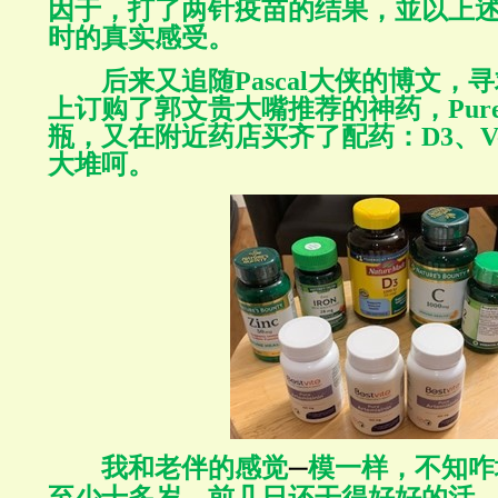
因于，打了两针疫苗的结果，並以上
时的真实感受。
后来又追随
Pascal
大侠的博文，寻
上订购了郭文贵大嘴推荐的神药，
Pure
瓶，又在附近药店买齐了配药：D3、
V
大堆呵。
我和老伴的感觉
模一样，不知咋
一