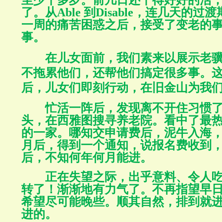
至少十多岁。前几日还干得好好的活
了。从
Able
到
Disable
，连几天的过渡
一周的痛苦困惑之后，接受了变老的
事。
在儿女面前，我们素来以展示老
不拖累他们，还帮他们搞定很多事。
后，儿女们即刻行动，在旧金山为我
忙活一阵后，发现离不开住习惯
头，在西雅图搜寻养老院。看中了最
的一家。哪知交申请费后，泥牛入海
月后，得到一个通知，说报名费收到
后，不知何年何月能进。
正在失望之际，出乎意料、令人
转了！渐渐地有力气了。不再指望早
希望尽可能晚些。顺其自然，排到就
进的。