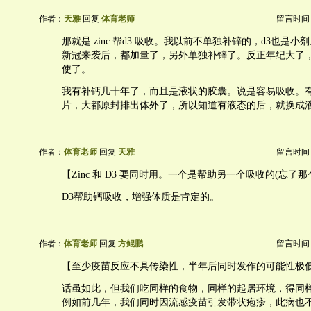
作者：
天雅
回复
体育老师
留言时间：20
那就是 zinc 帮d3 吸收。我以前不单独补锌的，d3也是
新冠来袭后，都加量了，另外单独补锌了。反正年纪大了
使了。
我有补钙几十年了，而且是液状的胶囊。说是容易吸收。
片，大都原封排出体外了，所以知道有液态的后，就换成
作者：
体育老师
回复
天雅
留言时间：20
【Zinc 和 D3 要同时用。一个是帮助另一个吸收的(忘了
D3帮助钙吸收，增强体质是肯定的。
作者：
体育老师
回复
方鲲鹏
留言时间：20
【至少疫苗反应不具传染性，半年后同时发作的可能性极
话虽如此，但我们吃同样的食物，同样的起居环境，得同
例如前几年，我们同时因流感疫苗引发带状疱疹，此病也