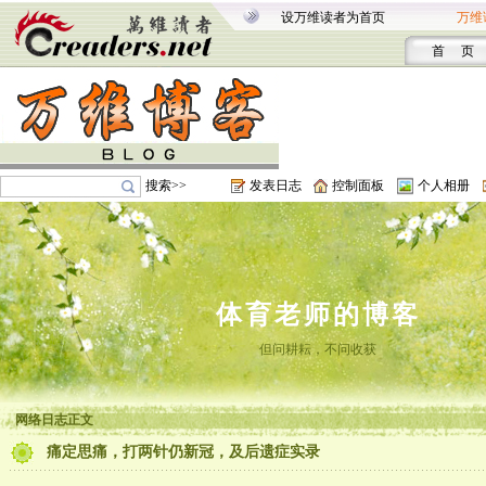
设万维读者为首页
万维
首 页
搜索>>
发表日志
控制面板
个人相册
体育老师的博客
但问耕耘，不问收获
网络日志正文
痛定思痛，打两针仍新冠，及后遗症实录