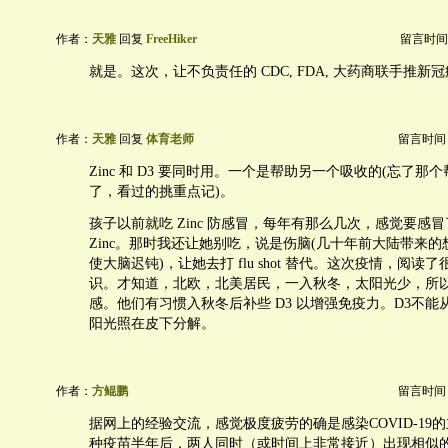
作者：
天雅
回复
FreeHiker
留言时间：20
就是。这次，让不负责任的 CDC, FDA, 大药商联手推新
作者：
天雅
回复
体育老师
留言时间：20
Zinc 和 D3 要同时用。一个是帮助另一个吸收的(忘了那
了，看过的挑重点记)。
孩子以前就吃 Zinc 防感冒，每年有那么几次，感觉要感
Zinc。那时我还让她别吃，说是伤脑(几十年前大陆带来
使大脑迟钝)，让她去打 flu shot 替代。这次疫情，阅读
识。才知道，北欧，北美居民，一入秋冬，太阳光少，所以缺
感。他们有习惯入秋冬后补些 D3 以增强免疫力。D3不
阳光照在皮下分解。
作者：
方鲲鹏
留言时间：20
据网上的经验交流，感觉极度疲劳的确是感染COVID-19
种疫苗半年后，两人同时（或时间上非常接近）出现相似