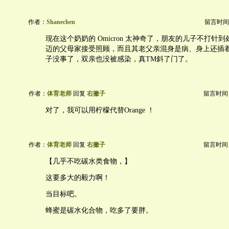
作者：
Shanechen
留言时间：20
现在这个奶奶的 Omicron 太神奇了，朋友的儿子不打针
迈的父母家接受照顾，而且其老父亲混身是病、身上还插
子没事了，双亲也没被感染，真TM斜了门了。
作者：
体育老师
回复
右撇子
留言时间：20
对了，我可以用柠檬代替Orange ！
作者：
体育老师
回复
右撇子
留言时间：20
【几乎不吃碳水类食物，】
这要多大的毅力啊！
当目标吧。
蜂蜜是碳水化合物，吃多了要胖。