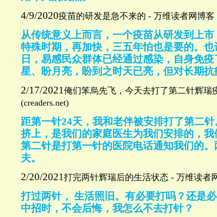
4/9/2020
疫苗的研发是急不来的
-
万维读者网博客
从传统意义上而言，一个疫苗从研发到上市
特殊时期，再加快，三五年怕也是要的。也
日，易感民众群体已经通过感染，自身免疫
星、盼月亮，盼到之时天已亮，但对长期抗
2/17/2021
俺们笨烏先飞，今天去打了第二针辉瑞
(creaders.net)
距第一针
24天，我和老伴被安排打了第二
挤上，是我们的家庭医生为我们安排的，我
第二针是打第一针的医院电话通知我们的。
夫。
2/20/2021
打完两针辉瑞后的生活状态
-
万维读者
打过两针， 生活照旧。有必要打吗？还是
中招时，不会后悔，我怎么不去打针？