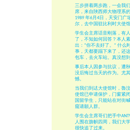
三步拼着两步跑，一会我
席，来自陜西师大物理系
年
月
日，天安门广
1989
6
4
尔，去中国驻比利时大使
学生会主席话音刚落，有
了，不知如何回答？本人
出：
你不去好了。
什么
“
”
亊，天都要蹋下来了，还
包车，去火车站。真没想
事后本人因参与抗议，遭
没后悔过当天的作为。尤
憾。
当我们到迖大使馆时，魯
使馆已申请保护，门窗紧
国留学生，只能站在对街
窥请願人群。
学生会主席哥们把手中
ANT
人围在旗帜四周，我们大
很快追了过来。