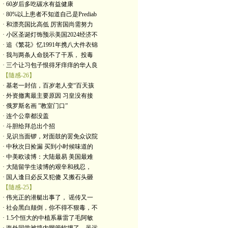
· 60岁后多吃碳水有益健康
· 80%以上患者不知道自己是Prediab
· 和漂亮国比高低 厉害国尚需努力
· 小区圣诞灯饰预示美国2024经济不
· 追《繁花》忆1991年携八大件衣锦
· 我与两条人命脱不了干系， 投毒
· 三个让习包子恨得牙痒痒的华人良
【隨感-26】
· 基老一封信，百岁老人变“百天孩
· 外资撤离最主要原因 习皇没有接
· 俄罗斯名画 ”教室门口”
· 连个公章都没盖
· 斗胆给拜总出个招
· 见识当面锣，对面鼓的罢免众议院
· 中秋次日捡漏 买到小时候味道的
· 中美欧读博：大陆最易 美国最难
· 大陆留学生读博的艰辛和残忍，
· 国人逢日必反又犯傻 又搬石头砸
【隨感-25】
· 伟光正的潜艇出事了， 谣传又一
· 社会黑白颠倒，你不得不狠毒，不
· 1.5个恒大的中植系暴雷了毛阿敏