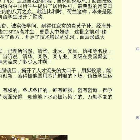
寒了心。追逐自我的前程，自然而然取代了回国报效
纷纷向中国留学生提供了居留许可。最典型的是美囯
在内的八万之众。就连比利时、荷兰这样，本来是限
向留学生张开了臂膀。
勤奋
、
诚实做学问、耐得住寂寞的炎黄子孙。经海外
些
高才生，更是人中翘楚。这批之前对“移
CUSPEA
留在了西方，开启了技术移民的先河，而后形成大
民，已理所当然。清华、北大、复旦、协和等名校，
。当听说，清华、某系、某专业、某级在美国聚会，
年来流失了多少人才啊！
血腥镇压，撕开了人才流失的大口子，用脚投票，能
有创新，落得被他国用芯片封喉的下场。镇压学生运
、有权的、各式各样的，虾有虾脚、蟹有蟹道，都争
片表面光鲜，却连地下水都被污染了的、万劫不复的