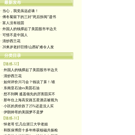
最新发布
· 当心，我党虽远必诛！
· 傅冬菊留下的三封“死后拆阅”遗书
· 富人没有祖囯
· 外国人的钱撑起了美囯股市半边天
· 可惜不是中国人
· 清炒西兰花
· 20来岁老奸巨猾/山西矿难令人发
分类目录
【隨感-32】
· 外国人的钱撑起了美囯股市半边天
· 清炒西兰花
· 如何评价川习会？钱说了算！/谁
· 东南亚石油vs美囯石油
· 想不到啊 遙遥领先的厉害囯买不
· 那年住上海高安路五星酒店被视为
· 小区的房价跌了25%还是没人买
· 伊朗帅哥的美国梦不是梦
【隨感-31】
· 悼老哥 忆几位浙江大学老姐
· 和医保博弈十多年终获核磁共振检