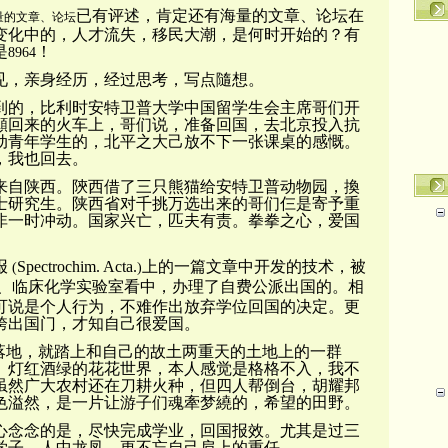
已有评述，肯定还有海量的文章、论坛在
量的文章、论坛
变化中的，人才流失，移民大潮，是何时开始的？有
是
！
8964
见，亲身经历，经过思考，写点隨想。
到的，比利时安特卫普大学中国留学生会主席哥们开
願回来的火车上，哥们说，准备回国，去北京投入抗
动青年学生的，北平之大己放不下一张课桌的感慨。
，我也回去。
来自陕西。陝西借了三只熊猫给安特卫普动物园，換
士研究生。陕西省对千挑万选出来的哥们仨是寄予重
非一时冲动。国家兴亡，匹夫有责。拳拳之心，爱国
报
Spectrochim. Acta.
上的一篇文章中开发的技术，被
(
)
、临床化学实验室看中，办理了自费公派出国的。相
可说是个人行为，不难作出放弃学位回国的决定。更
跨出国门，才知自己很爱国。
落地，就踏上和自己的故土两重天的土地上的一群
、灯红酒绿的花花世界，本人感觉是格格不入，我不
虽然广大农村还在刀耕火种，但四人帮倒台，胡耀邦
色溢然，是一片让游子们魂牽梦繞的，希望的田野。
心念念的是，尽快完成学业，回国报效。尤其是过三
学子，人中龙凤，更不忘自己肩上的重任。