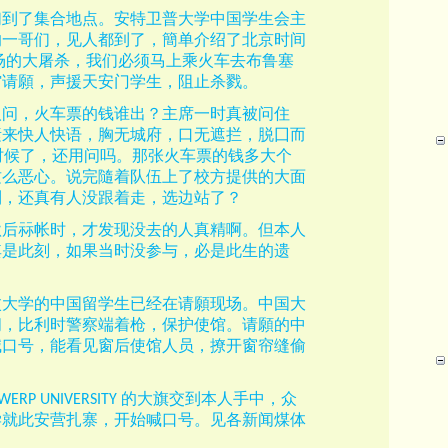
们到了集合地点。安特卫普大学中国学生会主
的一哥们，见人都到了，簡单介绍了北京时间
场的大屠杀，我们必须马上乘火车去布鲁塞
馆请願，声援天安门学生，阻止杀戮。
人问，火车票的钱谁出？主席一时真被问住
素来快人快语，胸无城府，口无遮拦，脱囗而
时候了，还用问吗。那张火车票的钱多大个
这么恶心。说完隨着队伍上了校方提供的大面
到，还真有人没跟着走，选边站了？
秋后祘帐时，才发现没去的人真精啊。但本人
其是此刻，如果当时没参与，必是此生的遗
汶大学的中国留学生已经在请願现场。中国大
闭，比利时警察端着枪，保护使馆。请願的中
喊口号，能看见窗后使馆人员，撩开窗帘缝偷
的大旗交到本人手中，众
WERP UNIVERSITY
学就此安营扎寨，开始喊口号。见各新闻煤体