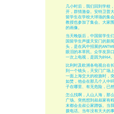
几小时后，我们回到学校
开，群情激奋。安特卫普
留学生在学校大球场的集
教授也参加了集会。大家
的画像。
当天晚饭后，中国留学生
国留学生声援天安门的新
头，是在风中招展的
ANTWE
眼泪的本草民。众学友异
一次上电视，是因为
8964
比利时及欧洲各电视台在
到一个镜头，天安门广场
一面上海交大的校旗时，
如焚，他会在那几个人中
子在哪里、有无危险，已
怎么找啊，人山人海，那
广场。突然想到叔叔家有
末都会去叔公家蹭饭。当
拨电话。当年没有天大的