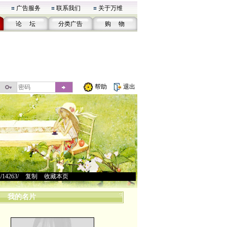
广告服务
联系我们
关于万维
论 坛
分类广告
购 物
帮助
退出
u/14263/
>
复制
>
收藏本页
我的名片