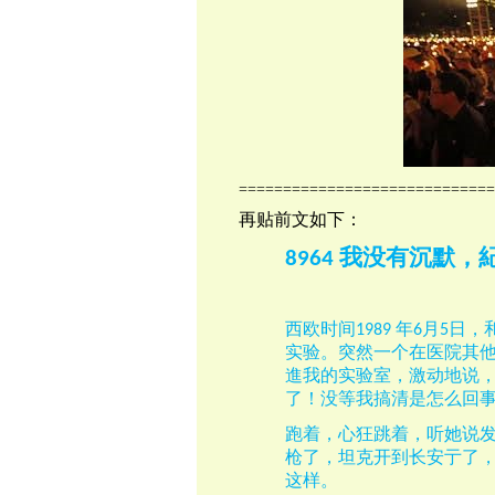
=============================
再贴前文如下：
我没有沉默，
8964
西欧时间
年
月
日，
1989
6
5
实验。突然一个在医院其
進我的实验室，激动地说
了！没等我搞清是怎么回
跑着，心狂跳着，听她说
枪了，坦克开到长安亍了
这样。