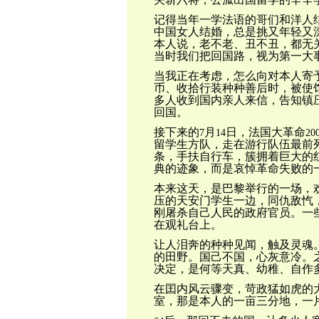
记得当年一学法语的哥们和洋人
中国女人结婚，总是挑又年轻又
本人说，老不老、丑不丑，都无
当时我们把回国路，视为第一大
当我正在考虑，怎么向对本人寄
币、收拾行装种种善后时，被使
多人收到国内亲人来信，告知镇
回国。
接下来的
月
日，法国大革命
7
14
20
留学生方队，走在游行队伍最前
条，手扶自行车，
簇拥着巨大的
典的迹象，而是哀悼革命失败的
本来这天，是巴黎举行的一场，
压的天安门学生一边，同仇敌忾
刚屠杀自己人民的政府官员。一
在观礼台上。
让人泪奔的种种见闻，触及灵魂
的田野。国己不国，心灰意冷。
决定，是何等天真、幼稚、自作
在囯内风云骤变，苛政猛如虎的
室，那是本人的一亩三分地，一