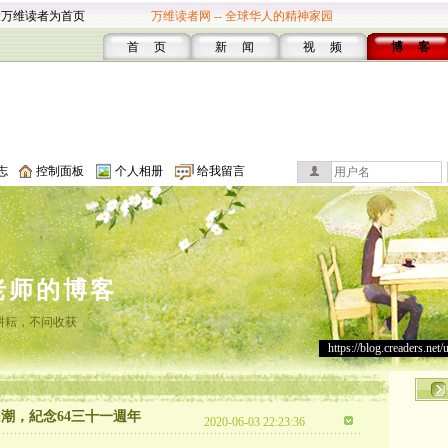
设万维读者为首页
万维读者网 -- 全球华人的精神家园
首 页
新 闻
视 频
博 客
志
控制面板
个人相册
给我留言
老师的博客
耕耘，不问收获
https://blog.creaders.net/
民潮，紀念64三十一週年
2020-06-03 22:23:36