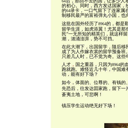
后，那回不去的国，让多少人
64
的初心。同时，西方发迖国家，
的
录卡，一口气留下了连家属
64
制移民最严的富裕弹丸小国，也
这批在国外经历了
的，都是
8964
留学生涯，如虎添翼！尤其是那
民”一无所知的精英们，就这样
潮，汹涌澎湃，势不可挡。
在此大潮下，出国留学，隨后移
成了为人作嫁衣裳的留学预备班
只差几人时，已不觉为奇。这些
人才
，
国之重器，只因为
的
8964
跑就跑。难怪近几十年，中国难
动，能有好下场？
如今，体面的、位尊的、有钱的
先恐后，往发达囯家跑，留下一
蒼夷土地，可悲啊！
镇压学生运动绝无好下场！