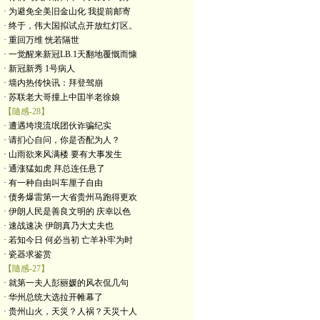
· 为避免全美旧金山化 我提前邮寄
· 终于，伟大国拟试点开放红灯区。
· 重回万维 恍若隔世
· 一觉醒来新冠LB.1天翻地覆慨而慷
· 新冠新秀 1号病人
· 墙内热传快讯：拜登驾崩
· 苏联老大哥撞上中囯半老徐娘
【隨感-28】
· 遭遇垮境流氓团伙诈骗纪实
· 请扪心自问，你是否配为人？
· 山雨欲来风满楼 要有大事发生
· 通涨猛如虎 拜总连任悬了
· 有一种自由叫车厘子自由
· 债务爆雷第一大省贵州马跑得更欢
· 伊朗人民是善良文明的 庆幸以色
· 速战速决 伊朗真乃大丈夫也
· 若知今日 何必当初 亡羊补牢为时
· 瓷器求鉴赏
【隨感-27】
· 就第一夫人彭丽媛的风衣侃几句
· 华州总统大选拉开帷幕了
· 贵州山火，天災？人祸？天災十人