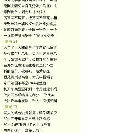
· 海外同学被墙内网管软埋了，虽远
· 秦刚夫妻凭自身优势及拍马屁功夫
· 秦刚倒台，因为长得太帅！
· 厉害国不厉害，漂亮国不漂亮，相
· 美财长狼外婆晚歺vs贵州省委食堂
· 响应河南呼吁：全国一张卷，一个
· 一觉醒来湾湾安全了/蚕豆荚炒蚕
【隨感-24】
· 60年了，大陆高考作文题仍以反美
· 草根修车厂老板、美国世袭贵族老
· 今天妞妞考驾照，被撞坏的车修好
· 在海外烹煮活色生香的重庆小面
· 我的破车、破棉袄、破紫砂壶
· 眼见贵州起高楼，才几年楼塌了
· 今日法国不再是8964法兰西
· 复开车爽歪歪不到一个月就遭车祸
· 伟大国本币结算之利弊， 取代美
· 大陆近年电视剧，千人一面演艺圈
【隨感-23】
· 国人的钱包说瘪就瘪，留学猪羊变
· 25年不开车重新自驾上路有感
· 30 年前两张旧照片的北京故事
· 与自动化斗，其乐无穷！