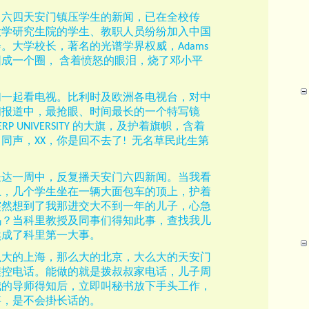
，六四天安门镇压学生的新闻，已在全校传
大学研究生院的学生、教职人员纷纷加入中国
会。大学校长，著名的光谱学界权威，
Adams
围成一个圈，
含着愤怒的眼泪，烧了邓小平
们一起看电视。比利时及欧洲各电视台，对中
闻报道中，最抢眼、时间最长的一个特写镜
的大旗，及护着旗帜，含着
RP UNIVERSITY
口同声，
，你是回不去了
无名草民此生第
XX
!
。
长达一周中，反复播天安门六四新闻。当我看
上，几个学生坐在一辆大面包车的顶上，护着
突然想到了我那进交大不到一年的儿子，心急
吗？当科里教授及同事们得知此事，查找我儿
然成了科里第一大事。
么大的上海，那么大的北京，大么大的天安门
程控电话。能做的就是拨叔叔家电话，儿子周
我的导师得知后，立即叫秘书放下手头工作，
事，是不会掛长话的。