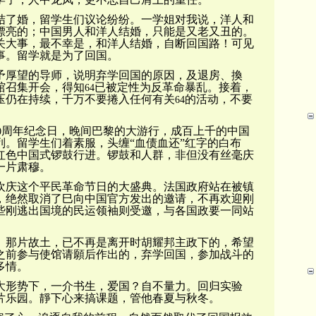
结了婚，留学生们议论纷纷。一学姐对我说，洋人和
漂亮的；中国男人和洋人结婚，只能是又老又丑的。
关大事，最不幸是，和洋人结婚，自断回国路！可见
事。留学就是为了回国。
予厚望的导师，说明弃学回国的原因，及退房、換
馆召集开会，得知
已被定性为反革命暴乱。接着，
64
压仍在持续，千万不要捲入任何有关
的活动，不要
64
周年纪念日，晚间巴黎的大游行，成百上千的中国
0
列。留学生们着素服，头缠“血债血还”红字的白布
红色中国式锣鼓行进
。锣鼓和人群，非但没有丝毫庆
一片肃穆。
欢庆这个平民革命节日的大盛典。法国政府站在被镇
，绝然取消了巳向中国官方发出的邀请，不再欢迎刚
些刚逃出国境的民运领袖则受邀，与各国政要一同站
。那片故土，已不再是离开时胡耀邦主政下的，希望
之前参与使馆请願后作出的，弃学回国，参加战斗的
多情。
大形势下，一介书生，爱国？自不量力。回归实验
片乐园。靜下心来搞课题，管他春夏与秋冬。