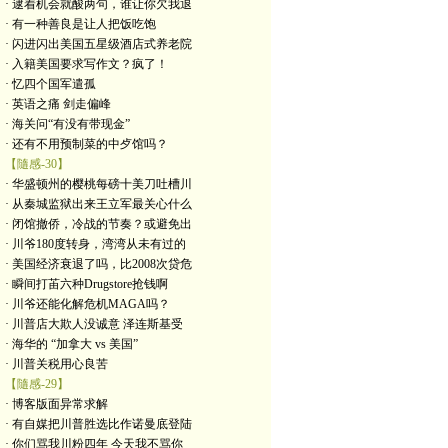
· 逮着机会就酸两句，谁让你欠我退
· 有一种善良是让人把饭吃饱
· 闪进闪出美国五星级酒店式养老院
· 入籍美国要求写作文？疯了！
· 忆四个国军遣孤
· 英语之痛 剑走偏峰
· 海关问“有没有带现金”
· 还有不用预制菜的中歺馆吗？
【隨感-30】
· 华盛顿州的樱桃每磅十美刀吐槽川
· 从秦城监狱出来王立军最关心什么
· 闭馆撤侨，冷战的节奏？或避免出
· 川爷180度转身，湾湾从未有过的
· 美国经济衰退了吗，比2008次贷危
· 瞬间打苖六种Drugstore抢钱啊
· 川爷还能化解危机MAGA吗？
· 川普店大欺人没诚意 泽连斯基受
· 海华的 “加拿大 vs 美国”
· 川普关税用心良苦
【隨感-29】
· 博客版面异常求解
· 有自媒把川普胜选比作诺曼底登陆
· 你们骂我川粉四年 今天我不骂你