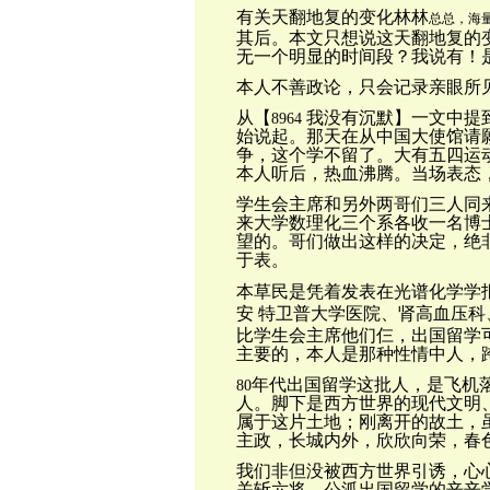
有关天翻地复的变化林林
总总，海
其后。本文只想说这天翻地复的
无一个明显的时间段？我说有！
本人不善政论，只会记录亲眼所
从【
我没有沉默】一文中提
8964
始说起。那天在从中国大使馆请
争，这个学不留了。大有五四运
本人听后，热血沸腾。当场表态
学生会主席和另外两哥们三人同
来大学数理化三个系各收一名博
望的。哥们做出这样的决定，绝
于表。
本草民是凭着发表在光谱化学学
安
特卫普大学医院、肾高血压科
比学生会主席他们仨，出国留学
主要的，本人是那种性情中人，
年代出国留学这批人，是飞机
80
人。脚下是西方世界的现代文明
属于这片土地；刚离开的故土，
主政，长城内外，欣欣向荣，春
我们非但没被西方世界引诱，心
关斩六将，公泒出国留学的辛辛