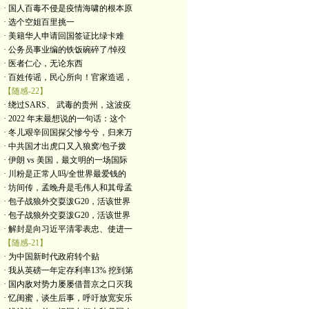
· 国人百毒不侵是疫情海啸的根本原
· 选个空姐百里挑一
· 美籍华人申请回国签证比绿卡难
· 公务员事业编的铁饭碗碎了/悼歿
· 医者仁心，无论东西
· 百姓传谣，民心所向！官家造谣，
【随感-22】
· 绕过SARS、 武毒的贵州，这波疫
· 2022 年末最想说的一句话：这个
· 冬儿艰辛回国探父慘兮兮，归来万
· 中共国才出虎口又入狼窝/包子拨
· 伊朗 vs 美国，最文明的一场国际
· 川粉是正常人吗/全世界最爱钱的
· 坊间传，孟晚舟是毛伟人和其母孟
· 包子战狼外交耍泼G20，活该世界
· 包子战狼外交耍泼G20，活该世界
· 解封是向习近平清零表忠、使进一
【随感-21】
· 为中国新时代政府转个贴
· 我从英磅一年定存利率13% 挖到第
· 国内敌对势力屡屡借普京之口灭我
· 忆闺蜜，谈生后事，呼吁放宽安乐